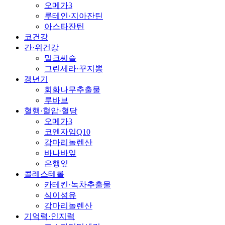
오메가3
루테인·지아잔틴
아스타잔틴
코건강
간·위건강
밀크씨슬
그린세라·꾸지뽕
갱년기
회화나무추출물
루바브
혈행·혈압·혈당
오메가3
코엔자임Q10
감마리놀렌산
바나바잎
은행잎
콜레스테롤
카테킨·녹차추출물
식이섬유
감마리놀렌산
기억력·인지력