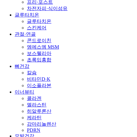
프리·포스트
차전자피·식이섬유
글루타치온
글루타치온
스킨케어
관절·연골
콘드로이친
엠에스엠 MSM
보스웰리아
초록입홍합
뼈건강
칼슘
비타민D·K
이소플라본
이너뷰티
콜라겐
엘라스틴
히알루론산
케라틴
감마리놀렌산
PDRN
모발건강