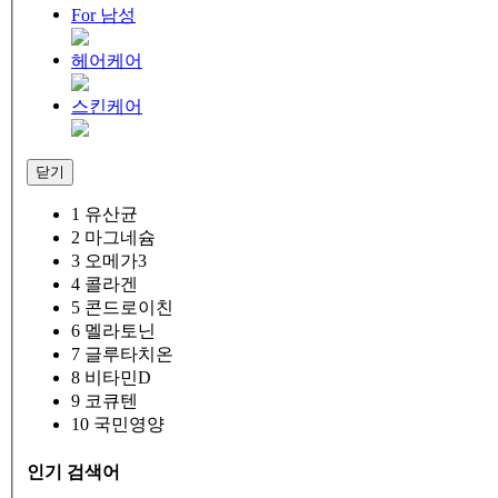
For 남성
헤어케어
스킨케어
닫기
1
유산균
2
마그네슘
3
오메가3
4
콜라겐
5
콘드로이친
6
멜라토닌
7
글루타치온
8
비타민D
9
코큐텐
10
국민영양
인기 검색어