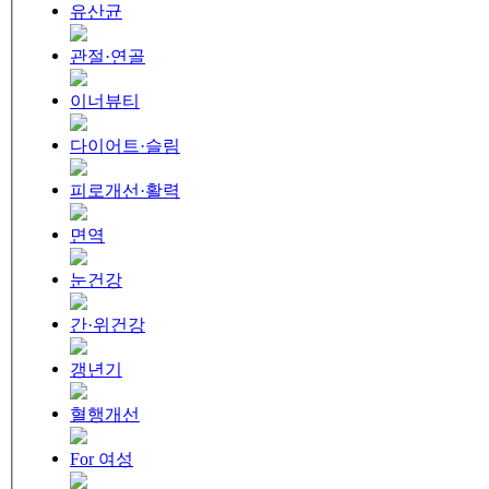
유산균
관절·연골
이너뷰티
다이어트·슬림
피로개선·활력
면역
눈건강
간·위건강
갱년기
혈행개선
For 여성