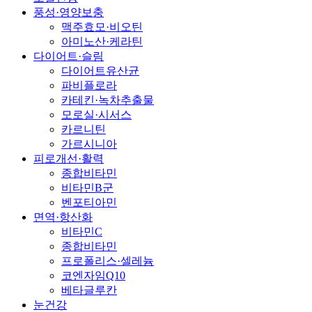
풍성·영양보충
맥주효모·비오틴
아미노산·케라틴
다이어트·슬림
다이어트유산균
파비플로라
카테킨·녹차추출물
모로실·시서스
카르니틴
가르시니아
피로개선·활력
종합비타민
비타민B군
벤포티아민
면역·항산화
비타민C
종합비타민
프로폴리스·셀레늄
코엔자임Q10
베타글루칸
눈건강