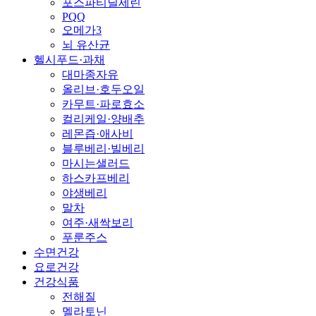
포스파티딜세린
PQQ
오메가3
뇌 유산균
헬시푸드·과채
대마종자유
올리브·호두오일
카무트·파로효소
컬리케일·양배추
레몬즙·애사비
블루베리·빌베리
마시는샐러드
하스카프베리
야생베리
말차
여주·새싹보리
푸룬주스
수면건강
요로건강
건강식품
전해질
멜라토닌