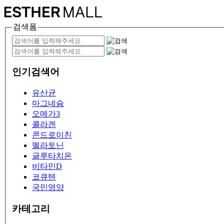
검색폼
인기검색어
유산균
마그네슘
오메가3
콜라겐
콘드로이친
멜라토닌
글루타치온
비타민D
코큐텐
국민영양
카테고리