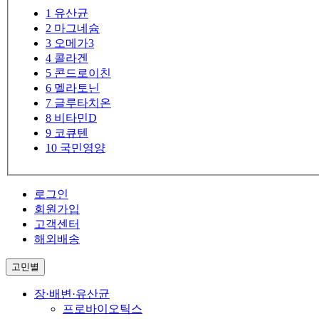
1
유산균
2
마그네슘
3
오메가3
4
콜라겐
5
콘드로이친
6
멜라토닌
7
글루타치온
8
비타민D
9
코큐텐
10
국민영양
로그인
회원가입
고객센터
해외배송
고민별
장·배변·유산균
프로바이오틱스