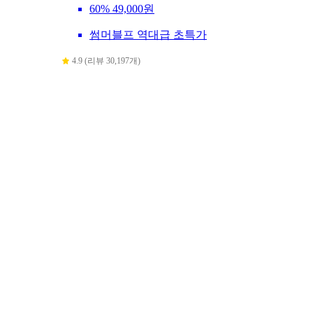
60%
49,000원
썸머블프 역대급 초특가
4.9 (리뷰 30,197개)