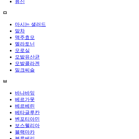
류신
ㅁ
마시는 샐러드
말차
맥주효모
멜라토닌
모로실
모발유산균
모발콜라겐
밀크씨슬
ㅂ
바나바잎
베르가못
베르베린
베타글루칸
벤포티아민
보스웰리아
블랙마카
블루베리