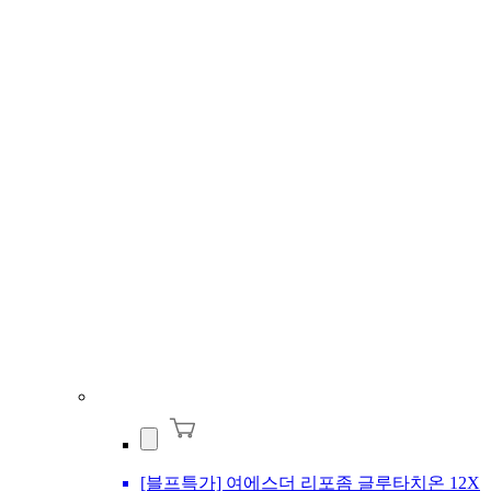
[블프특가] 여에스더 리포좀 글루타치온 12X