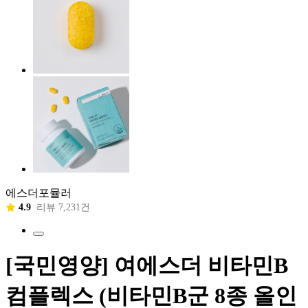
에스더포뮬러
4.9
리뷰 7,231건
[국민영양] 여에스더 비타민B
컴플렉스 (비타민B군 8종 올인