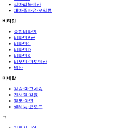
감마리놀렌산
대마종자유·오일류
비타민
종합비타민
비타민B군
비타민C
비타민D
비타민K
비오틴·판토텐산
엽산
미네랄
칼슘·마그네슘
전해질·칼륨
철분·아연
셀레늄·요오드
ㄱ
가르시니아