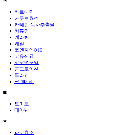
ㅋ
카르니틴
카무트효소
카테킨·녹차추출물
커큐민
케라틴
케일
코엔자임Q10
코유산균
코코넛오일
콘드로이친
콜라겐
크랜베리
ㅌ
토마토
테아닌
ㅍ
파로효소