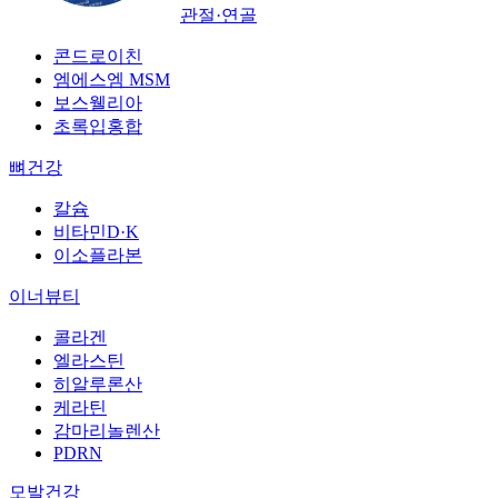
관절·연골
콘드로이친
엠에스엠 MSM
보스웰리아
초록입홍합
뼈건강
칼슘
비타민D·K
이소플라본
이너뷰티
콜라겐
엘라스틴
히알루론산
케라틴
감마리놀렌산
PDRN
모발건강