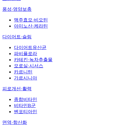
풍성·영양보충
맥주효모·비오틴
아미노산·케라틴
다이어트·슬림
다이어트유산균
파비플로라
카테킨·녹차추출물
모로실·시서스
카르니틴
가르시니아
피로개선·활력
종합비타민
비타민B군
벤포티아민
면역·항산화