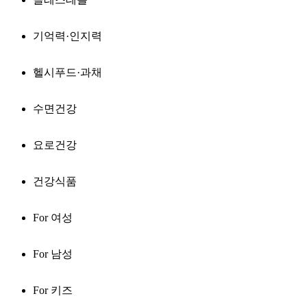
기억력·인지력
헬시푸드·과채
수면건강
요로건강
건강식품
For 여성
For 남성
For 키즈