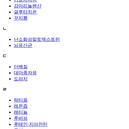
감마리놀렌산
글루타치온
꾸지뽕
ㄴ
난소화성말토덱스트린
뇌유산균
ㄷ
단백질
대마종자유
도라지
ㄹ
락티움
레몬즙
레티놀
루바브
루테인·지아잔틴