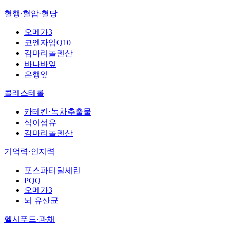
혈행·혈압·혈당
오메가3
코엔자임Q10
감마리놀렌산
바나바잎
은행잎
콜레스테롤
카테킨·녹차추출물
식이섬유
감마리놀렌산
기억력·인지력
포스파티딜세린
PQQ
오메가3
뇌 유산균
헬시푸드·과채