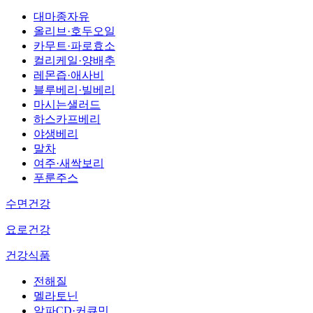
대마종자유
올리브·호두오일
카무트·파로효소
컬리케일·양배추
레몬즙·애사비
블루베리·빌베리
마시는샐러드
하스카프베리
야생베리
말차
여주·새싹보리
푸룬주스
수면건강
요로건강
건강식품
전해질
멜라토닌
알파CD·커큐민