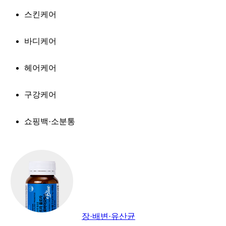
스킨케어
바디케어
헤어케어
구강케어
쇼핑백·소분통
장·배변·유산균