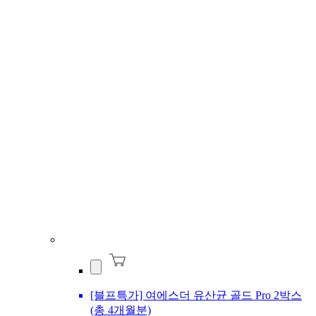
[블프특가] 여에스더 유산균 골드 Pro 2박스
(총 4개월분)