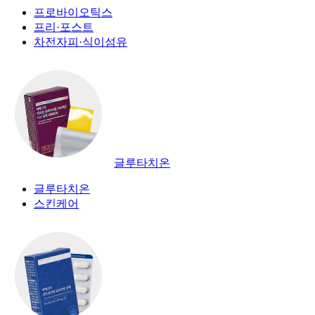
프로바이오틱스
프리·포스트
차전자피·식이섬유
글루타치온
글루타치온
스킨케어