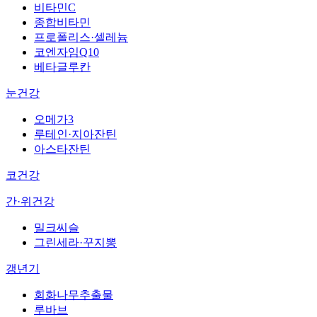
비타민C
종합비타민
프로폴리스·셀레늄
코엔자임Q10
베타글루칸
눈건강
오메가3
루테인·지아잔틴
아스타잔틴
코건강
간·위건강
밀크씨슬
그린세라·꾸지뽕
갱년기
회화나무추출물
루바브