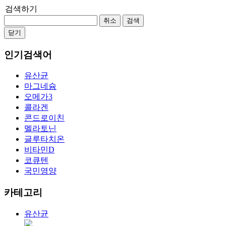
검색하기
취소
검색
닫기
인기검색어
유산균
마그네슘
오메가3
콜라겐
콘드로이친
멜라토닌
글루타치온
비타민D
코큐텐
국민영양
카테고리
유산균