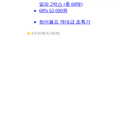
알파 2박스 (총 60매)
68%
62,000원
썸머블프 역대급 초특가
4.9 (리뷰 9,136개)