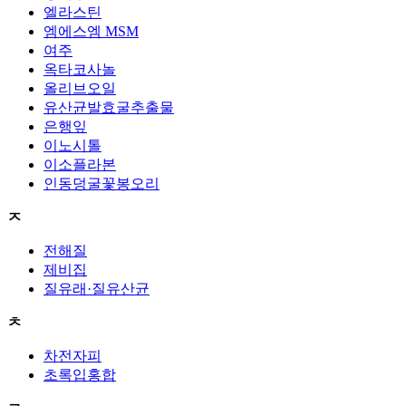
엘라스틴
엠에스엠 MSM
여주
옥타코사놀
올리브오일
유산균발효굴추출물
은행잎
이노시톨
이소플라본
인동덩굴꽃봉오리
ㅈ
전해질
제비집
질유래·질유산균
ㅊ
차전자피
초록입홍합