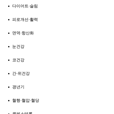
다이어트·슬림
피로개선·활력
면역·항산화
눈건강
코건강
간·위건강
갱년기
혈행·혈압·혈당
콜레스테롤