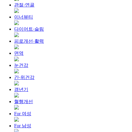
관절·연골
이너뷰티
다이어트·슬림
피로개선·활력
면역
눈건강
간·위건강
갱년기
혈행개선
For 여성
For 남성