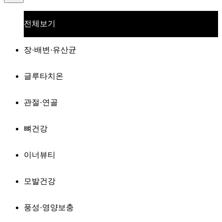
전체보기
장·배변·유산균
글루타치온
관절·연골
뼈건강
이너뷰티
모발건강
풍성·영양보충