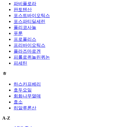
파비플로라
판토텐산
포스트바이오틱스
포스파티딜세린
폴리코사놀
푸룬
프로폴리스
프리바이오틱스
플라즈마로겐
피롤로퀴놀린퀴논
피세틴
ㅎ
하스카프베리
호두오일
회화나무열매
효소
히알루론산
A-Z