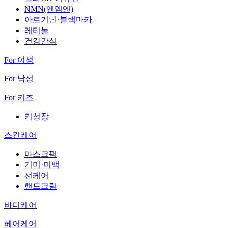
NMN(엔엠엔)
아르기닌·블랙마카
레티놀
건강간식
For 여성
For 남성
For 키즈
키성장
스킨케어
마스크팩
기미·미백
선케어
핸드크림
바디케어
헤어케어