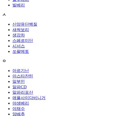
빌베리
ㅅ
산양유단백질
새싹보리
생강차
스페르미딘
시서스
쏘팔메토
ㅇ
아르기닌
아스타잔틴
알부민
알파CD
알파리포산
애플사이다비니거
야생베리
야채수
양배추