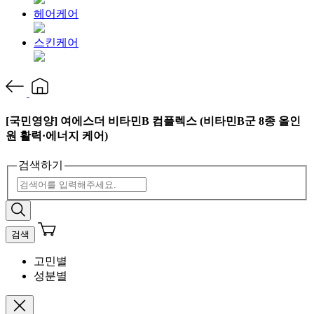
헤어케어
스킨케어
[국민영양] 여에스더 비타민B 컴플렉스 (비타민B군 8종 올인
원 활력·에너지 케어)
검색하기
검색
고민별
성분별