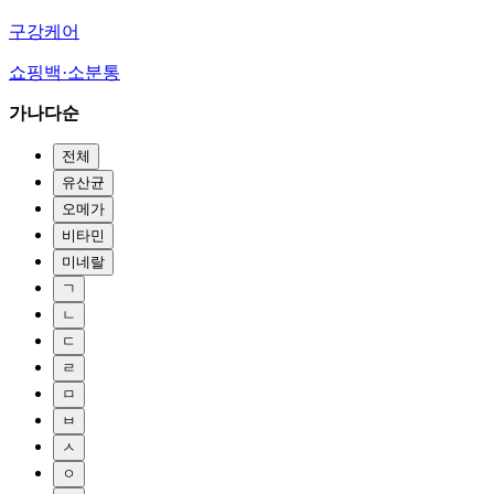
구강케어
쇼핑백·소분통
가나다순
전체
유산균
오메가
비타민
미네랄
ㄱ
ㄴ
ㄷ
ㄹ
ㅁ
ㅂ
ㅅ
ㅇ