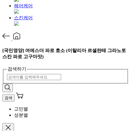
헤어케어
스킨케어
[국민영양] 여에스더 파로 효소 (이탈리아 르셀란테 그라노토
스칸 파로 고구마맛)
검색하기
검색
고민별
성분별