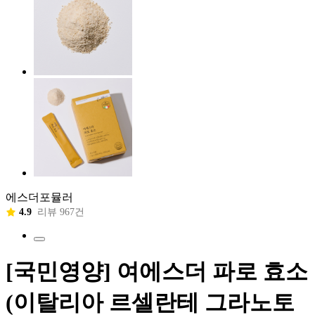
에스더포뮬러
4.9
리뷰 967건
[국민영양] 여에스더 파로 효소
(이탈리아 르셀란테 그라노토