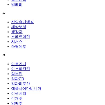
빌베리
ㅅ
산양유단백질
새싹보리
생강차
스페르미딘
시서스
쏘팔메토
ㅇ
아르기닌
아스타잔틴
알부민
알파CD
알파리포산
애플사이다비니거
야생베리
야채수
양배추