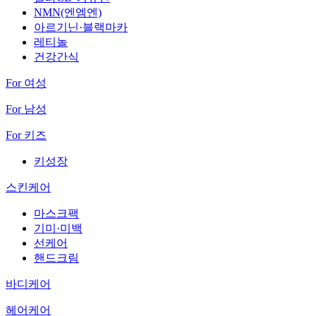
NMN(엔엠엔)
아르기닌·블랙마카
레티놀
건강간식
For 여성
For 남성
For 키즈
키성장
스킨케어
마스크팩
기미·미백
선케어
핸드크림
바디케어
헤어케어