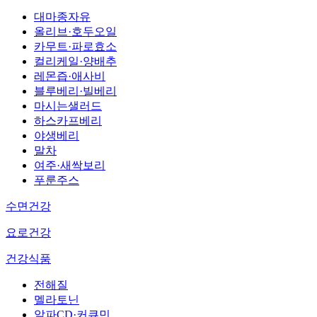
대마종자유
올리브·호두오일
카무트·파로효소
컬리케일·양배추
레몬즙·애사비
블루베리·빌베리
마시는샐러드
하스카프베리
야생베리
말차
여주·새싹보리
푸룬주스
수면건강
요로건강
건강식품
전해질
멜라토닌
알파CD·커큐민