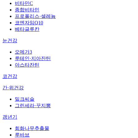
비타민C
종합비타민
프로폴리스·셀레늄
코엔자임Q10
베타글루칸
눈건강
오메가3
루테인·지아잔틴
아스타잔틴
코건강
간·위건강
밀크씨슬
그린세라·꾸지뽕
갱년기
회화나무추출물
루바브