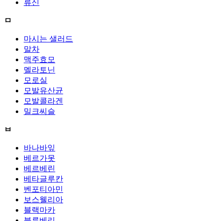
류신
ㅁ
마시는 샐러드
말차
맥주효모
멜라토닌
모로실
모발유산균
모발콜라겐
밀크씨슬
ㅂ
바나바잎
베르가못
베르베린
베타글루칸
벤포티아민
보스웰리아
블랙마카
블루베리