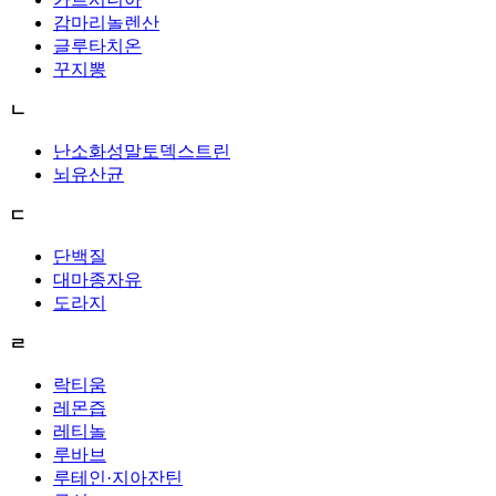
감마리놀렌산
글루타치온
꾸지뽕
ㄴ
난소화성말토덱스트린
뇌유산균
ㄷ
단백질
대마종자유
도라지
ㄹ
락티움
레몬즙
레티놀
루바브
루테인·지아잔틴