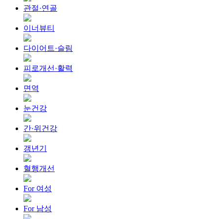
관절·연골
이너뷰티
다이어트·슬림
피로개선·활력
면역
눈건강
간·위건강
갱년기
혈행개선
For 여성
For 남성