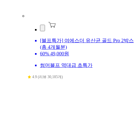
[블프특가] 여에스더 유산균 골드 Pro 2박스
(총 4개월분)
60%
49,000원
썸머블프 역대급 초특가
4.9 (리뷰 30,185개)