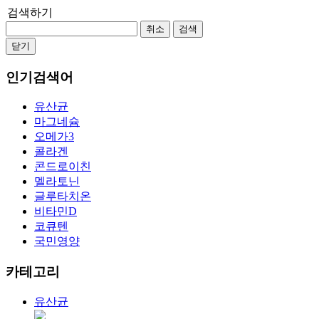
검색하기
취소
검색
닫기
인기검색어
유산균
마그네슘
오메가3
콜라겐
콘드로이친
멜라토닌
글루타치온
비타민D
코큐텐
국민영양
카테고리
유산균