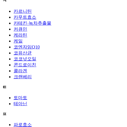
ㅋ
카르니틴
카무트효소
카테킨·녹차추출물
커큐민
케라틴
케일
코엔자임Q10
코유산균
코코넛오일
콘드로이친
콜라겐
크랜베리
ㅌ
토마토
테아닌
ㅍ
파로효소