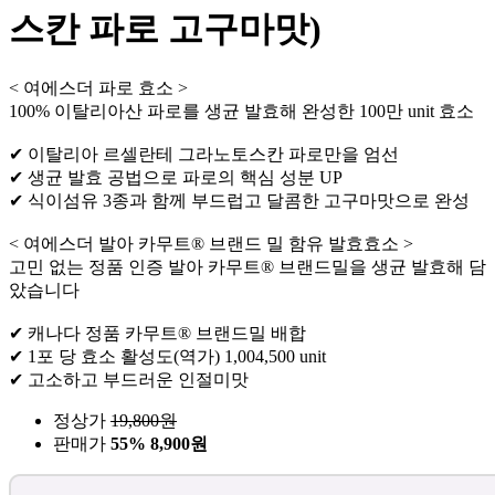
스칸 파로 고구마맛)
< 여에스더 파로 효소 >
100% 이탈리아산 파로를 생균 발효해 완성한 100만 unit 효소
✔ 이탈리아 르셀란테 그라노토스칸 파로만을 엄선
✔ 생균 발효 공법으로 파로의 핵심 성분 UP
✔ 식이섬유 3종과 함께 부드럽고 달콤한 고구마맛으로 완성
< 여에스더 발아 카무트® 브랜드 밀 함유 발효효소 >
고민 없는 정품 인증 발아 카무트® 브랜드밀을 생균 발효해 담
았습니다
✔ 캐나다 정품 카무트® 브랜드밀 배합
✔ 1포 당 효소 활성도(역가) 1,004,500 unit
✔ 고소하고 부드러운 인절미맛
정상가
19,800
원
판매가
55%
8,900원