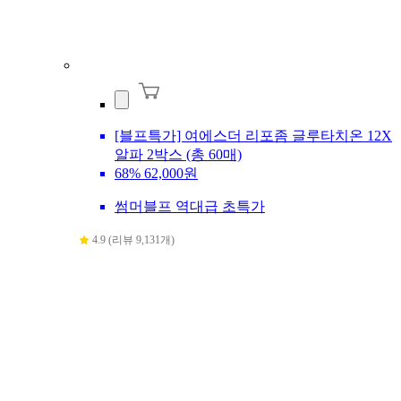
[블프특가] 여에스더 리포좀 글루타치온 12X
알파 2박스 (총 60매)
68%
62,000원
썸머블프 역대급 초특가
4.9 (리뷰 9,131개)