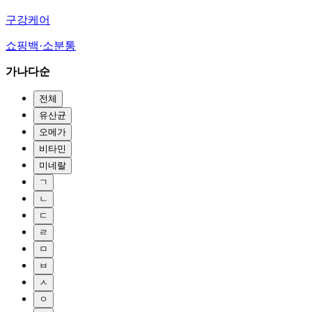
구강케어
쇼핑백·소분통
가나다순
전체
유산균
오메가
비타민
미네랄
ㄱ
ㄴ
ㄷ
ㄹ
ㅁ
ㅂ
ㅅ
ㅇ