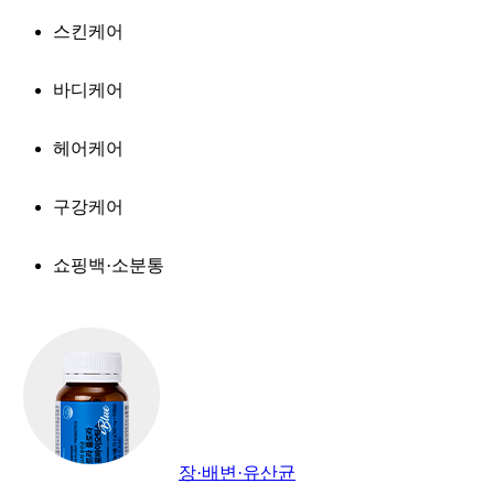
스킨케어
바디케어
헤어케어
구강케어
쇼핑백·소분통
장·배변·유산균