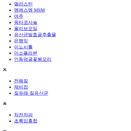
엘라스틴
엠에스엠 MSM
여주
옥타코사놀
올리브오일
유산균발효굴추출물
은행잎
이노시톨
이소플라본
인동덩굴꽃봉오리
ㅈ
전해질
제비집
질유래·질유산균
ㅊ
차전자피
초록입홍합