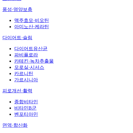
풍성·영양보충
맥주효모·비오틴
아미노산·케라틴
다이어트·슬림
다이어트유산균
파비플로라
카테킨·녹차추출물
모로실·시서스
카르니틴
가르시니아
피로개선·활력
종합비타민
비타민B군
벤포티아민
면역·항산화