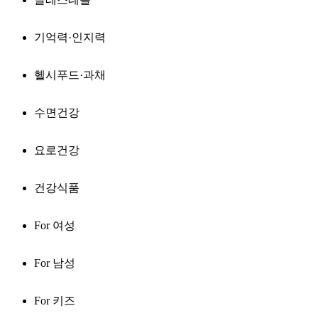
기억력·인지력
헬시푸드·과채
수면건강
요로건강
건강식품
For 여성
For 남성
For 키즈