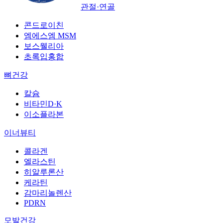
관절·연골
콘드로이친
엠에스엠 MSM
보스웰리아
초록입홍합
뼈건강
칼슘
비타민D·K
이소플라본
이너뷰티
콜라겐
엘라스틴
히알루론산
케라틴
감마리놀렌산
PDRN
모발건강