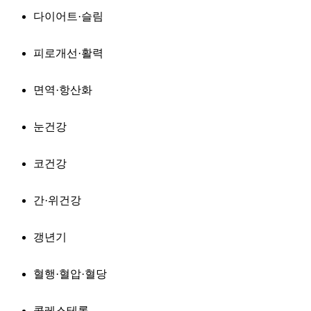
다이어트·슬림
피로개선·활력
면역·항산화
눈건강
코건강
간·위건강
갱년기
혈행·혈압·혈당
콜레스테롤