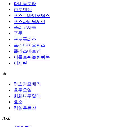
파비플로라
판토텐산
포스트바이오틱스
포스파티딜세린
폴리코사놀
푸룬
프로폴리스
프리바이오틱스
플라즈마로겐
피롤로퀴놀린퀴논
피세틴
ㅎ
하스카프베리
호두오일
회화나무열매
효소
히알루론산
A-Z