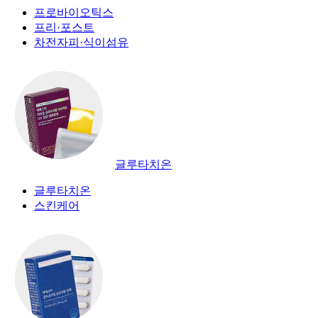
프로바이오틱스
프리·포스트
차전자피·식이섬유
글루타치온
글루타치온
스킨케어