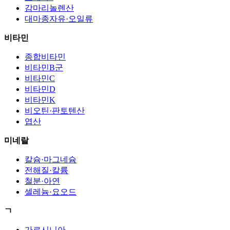
감마리놀렌산
대마종자유·오일류
비타민
종합비타민
비타민B군
비타민C
비타민D
비타민K
비오틴·판토텐산
엽산
미네랄
칼슘·마그네슘
전해질·칼륨
철분·아연
셀레늄·요오드
ㄱ
가르시니아