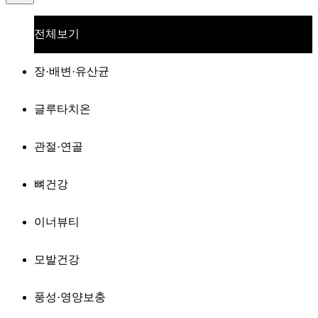
전체보기
장·배변·유산균
글루타치온
관절·연골
뼈건강
이너뷰티
모발건강
풍성·영양보충