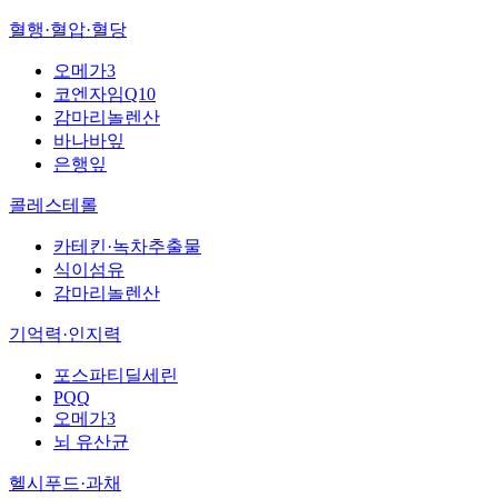
혈행·혈압·혈당
오메가3
코엔자임Q10
감마리놀렌산
바나바잎
은행잎
콜레스테롤
카테킨·녹차추출물
식이섬유
감마리놀렌산
기억력·인지력
포스파티딜세린
PQQ
오메가3
뇌 유산균
헬시푸드·과채