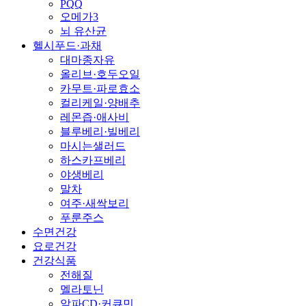
PQQ
오메가3
뇌 유산균
헬시푸드·과채
대마종자유
올리브·호두오일
카무트·파로효소
컬리케일·양배추
레몬즙·애사비
블루베리·빌베리
마시는샐러드
하스카프베리
야생베리
말차
여주·새싹보리
푸룬주스
수면건강
요로건강
건강식품
전해질
멜라토닌
알파CD·커큐민