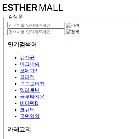
검색폼
인기검색어
유산균
마그네슘
오메가3
콜라겐
콘드로이친
멜라토닌
글루타치온
비타민D
코큐텐
국민영양
카테고리