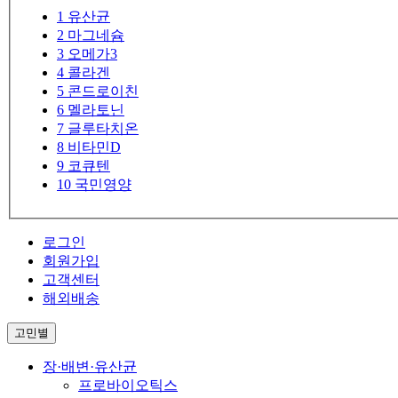
1
유산균
2
마그네슘
3
오메가3
4
콜라겐
5
콘드로이친
6
멜라토닌
7
글루타치온
8
비타민D
9
코큐텐
10
국민영양
로그인
회원가입
고객센터
해외배송
고민별
장·배변·유산균
프로바이오틱스