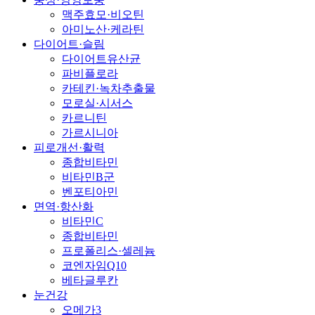
맥주효모·비오틴
아미노산·케라틴
다이어트·슬림
다이어트유산균
파비플로라
카테킨·녹차추출물
모로실·시서스
카르니틴
가르시니아
피로개선·활력
종합비타민
비타민B군
벤포티아민
면역·항산화
비타민C
종합비타민
프로폴리스·셀레늄
코엔자임Q10
베타글루칸
눈건강
오메가3