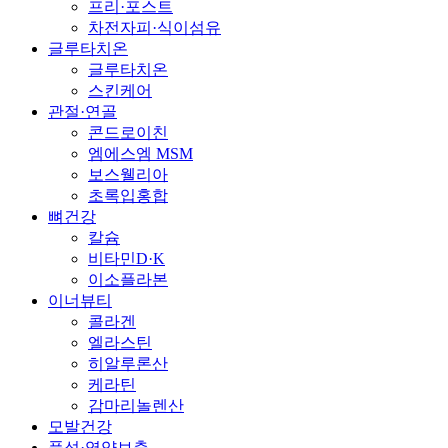
프리·포스트
차전자피·식이섬유
글루타치온
글루타치온
스킨케어
관절·연골
콘드로이친
엠에스엠 MSM
보스웰리아
초록입홍합
뼈건강
칼슘
비타민D·K
이소플라본
이너뷰티
콜라겐
엘라스틴
히알루론산
케라틴
감마리놀렌산
모발건강
풍성·영양보충