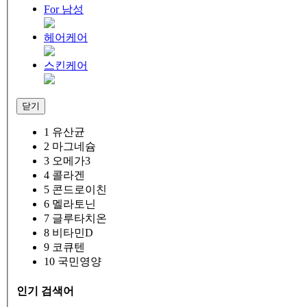
For 남성
헤어케어
스킨케어
닫기
1
유산균
2
마그네슘
3
오메가3
4
콜라겐
5
콘드로이친
6
멜라토닌
7
글루타치온
8
비타민D
9
코큐텐
10
국민영양
인기 검색어