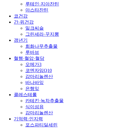
루테인·지아잔틴
아스타잔틴
코건강
간·위건강
밀크씨슬
그린세라·꾸지뽕
갱년기
회화나무추출물
루바브
혈행·혈압·혈당
오메가3
코엔자임Q10
감마리놀렌산
바나바잎
은행잎
콜레스테롤
카테킨·녹차추출물
식이섬유
감마리놀렌산
기억력·인지력
포스파티딜세린