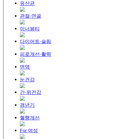
유산균
관절·연골
이너뷰티
다이어트·슬림
피로개선·활력
면역
눈건강
간·위건강
갱년기
혈행개선
For 여성