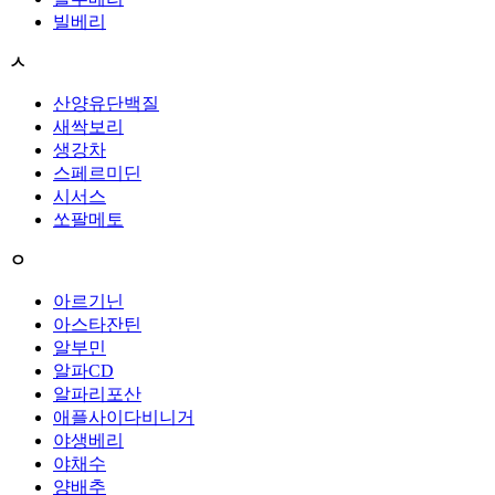
빌베리
ㅅ
산양유단백질
새싹보리
생강차
스페르미딘
시서스
쏘팔메토
ㅇ
아르기닌
아스타잔틴
알부민
알파CD
알파리포산
애플사이다비니거
야생베리
야채수
양배추