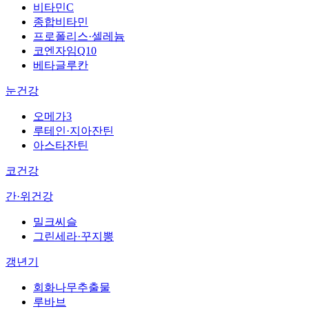
비타민C
종합비타민
프로폴리스·셀레늄
코엔자임Q10
베타글루칸
눈건강
오메가3
루테인·지아잔틴
아스타잔틴
코건강
간·위건강
밀크씨슬
그린세라·꾸지뽕
갱년기
회화나무추출물
루바브