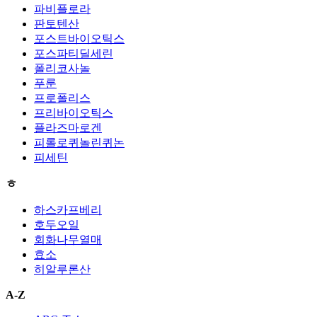
파비플로라
판토텐산
포스트바이오틱스
포스파티딜세린
폴리코사놀
푸룬
프로폴리스
프리바이오틱스
플라즈마로겐
피롤로퀴놀린퀴논
피세틴
ㅎ
하스카프베리
호두오일
회화나무열매
효소
히알루론산
A-Z