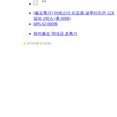
[블프특가] 여에스더 리포좀 글루타치온 12X
알파 2박스 (총 60매)
68%
62,000원
썸머블프 역대급 초특가
4.9 (리뷰 9,124개)