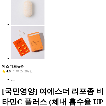
에스더포뮬러
4.9
리뷰 27,282건
[국민영양] 여에스더 리포좀 비
타민C 플러스 (체내 흡수율 UP