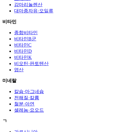
감마리놀렌산
대마종자유·오일류
비타민
종합비타민
비타민B군
비타민C
비타민D
비타민K
비오틴·판토텐산
엽산
미네랄
칼슘·마그네슘
전해질·칼륨
철분·아연
셀레늄·요오드
ㄱ
가르시니아