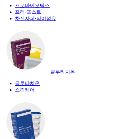
프로바이오틱스
프리·포스트
차전자피·식이섬유
글루타치온
글루타치온
스킨케어