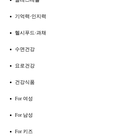
기억력·인지력
헬시푸드·과채
수면건강
요로건강
건강식품
For 여성
For 남성
For 키즈