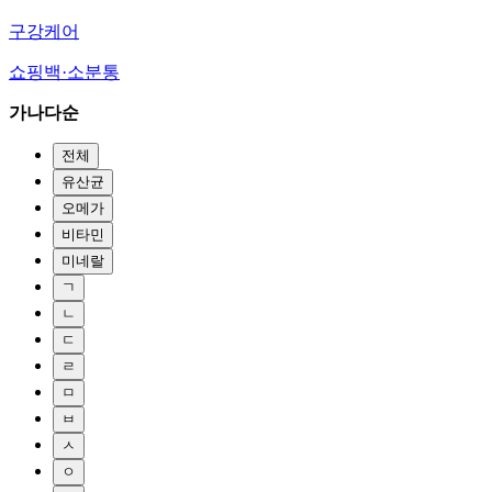
구강케어
쇼핑백·소분통
가나다순
전체
유산균
오메가
비타민
미네랄
ㄱ
ㄴ
ㄷ
ㄹ
ㅁ
ㅂ
ㅅ
ㅇ