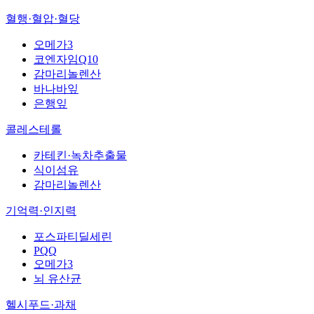
혈행·혈압·혈당
오메가3
코엔자임Q10
감마리놀렌산
바나바잎
은행잎
콜레스테롤
카테킨·녹차추출물
식이섬유
감마리놀렌산
기억력·인지력
포스파티딜세린
PQQ
오메가3
뇌 유산균
헬시푸드·과채