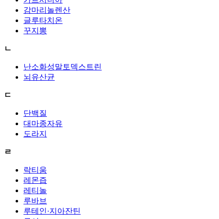
감마리놀렌산
글루타치온
꾸지뽕
ㄴ
난소화성말토덱스트린
뇌유산균
ㄷ
단백질
대마종자유
도라지
ㄹ
락티움
레몬즙
레티놀
루바브
루테인·지아잔틴