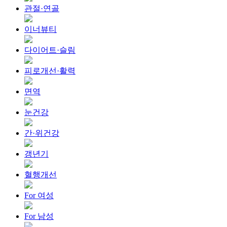
관절·연골
이너뷰티
다이어트·슬림
피로개선·활력
면역
눈건강
간·위건강
갱년기
혈행개선
For 여성
For 남성