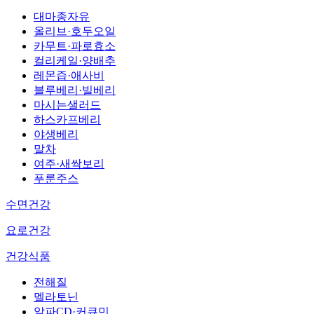
대마종자유
올리브·호두오일
카무트·파로효소
컬리케일·양배추
레몬즙·애사비
블루베리·빌베리
마시는샐러드
하스카프베리
야생베리
말차
여주·새싹보리
푸룬주스
수면건강
요로건강
건강식품
전해질
멜라토닌
알파CD·커큐민