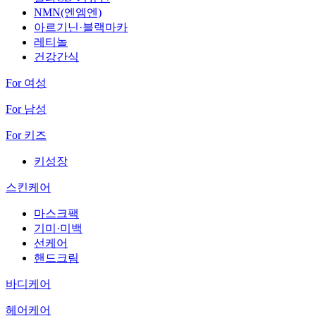
NMN(엔엠엔)
아르기닌·블랙마카
레티놀
건강간식
For 여성
For 남성
For 키즈
키성장
스킨케어
마스크팩
기미·미백
선케어
핸드크림
바디케어
헤어케어