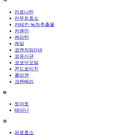
ㅋ
카르니틴
카무트효소
카테킨·녹차추출물
커큐민
케라틴
케일
코엔자임Q10
코유산균
코코넛오일
콘드로이친
콜라겐
크랜베리
ㅌ
토마토
테아닌
ㅍ
파로효소