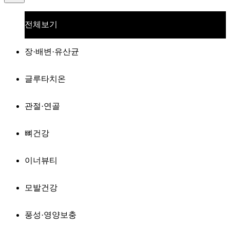
전체보기
장·배변·유산균
글루타치온
관절·연골
뼈건강
이너뷰티
모발건강
풍성·영양보충