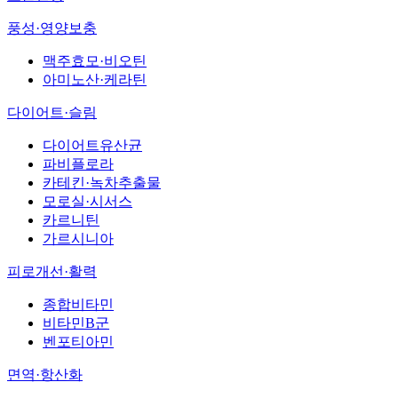
풍성·영양보충
맥주효모·비오틴
아미노산·케라틴
다이어트·슬림
다이어트유산균
파비플로라
카테킨·녹차추출물
모로실·시서스
카르니틴
가르시니아
피로개선·활력
종합비타민
비타민B군
벤포티아민
면역·항산화