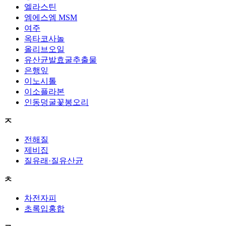
엘라스틴
엠에스엠 MSM
여주
옥타코사놀
올리브오일
유산균발효굴추출물
은행잎
이노시톨
이소플라본
인동덩굴꽃봉오리
ㅈ
전해질
제비집
질유래·질유산균
ㅊ
차전자피
초록입홍합