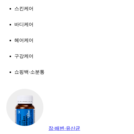
스킨케어
바디케어
헤어케어
구강케어
쇼핑백·소분통
장·배변·유산균