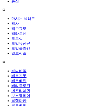
류신
ㅁ
마시는 샐러드
말차
맥주효모
멜라토닌
모로실
모발유산균
모발콜라겐
밀크씨슬
ㅂ
바나바잎
베르가못
베르베린
베타글루칸
벤포티아민
보스웰리아
블랙마카
블루베리