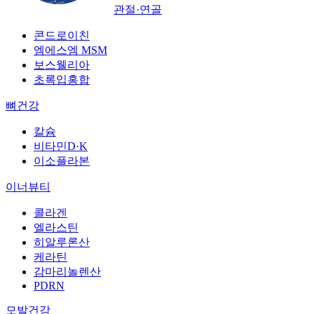
관절·연골
콘드로이친
엠에스엠 MSM
보스웰리아
초록입홍합
뼈건강
칼슘
비타민D·K
이소플라본
이너뷰티
콜라겐
엘라스틴
히알루론산
케라틴
감마리놀렌산
PDRN
모발건강