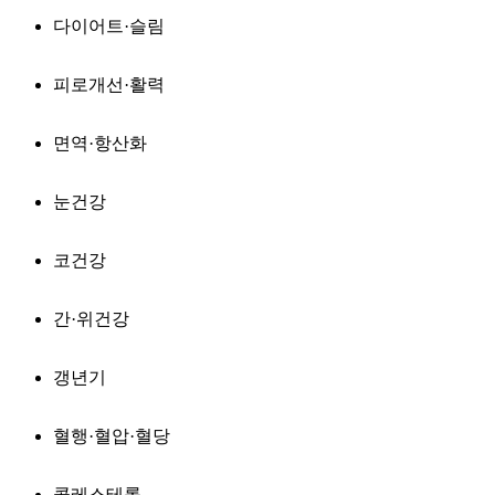
다이어트·슬림
피로개선·활력
면역·항산화
눈건강
코건강
간·위건강
갱년기
혈행·혈압·혈당
콜레스테롤