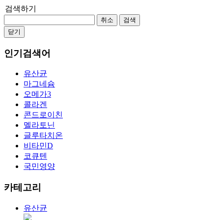
검색하기
취소
검색
닫기
인기검색어
유산균
마그네슘
오메가3
콜라겐
콘드로이친
멜라토닌
글루타치온
비타민D
코큐텐
국민영양
카테고리
유산균