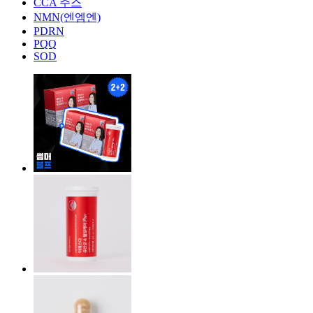
CCA 주스
NMN(엔엠엔)
PDRN
PQQ
SOD