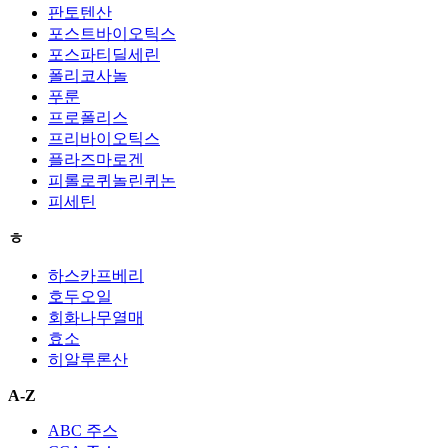
판토텐산
포스트바이오틱스
포스파티딜세린
폴리코사놀
푸룬
프로폴리스
프리바이오틱스
플라즈마로겐
피롤로퀴놀린퀴논
피세틴
ㅎ
하스카프베리
호두오일
회화나무열매
효소
히알루론산
A-Z
ABC 주스