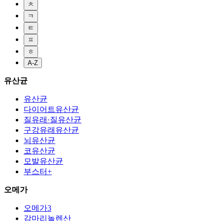
ㅊ
ㅋ
ㅌ
ㅍ
ㅎ
A-Z
유산균
유산균
다이어트유산균
질유래·질유산균
구강유래유산균
뇌유산균
코유산균
모발유산균
부스터+
오메가
오메가3
감마리놀렌산