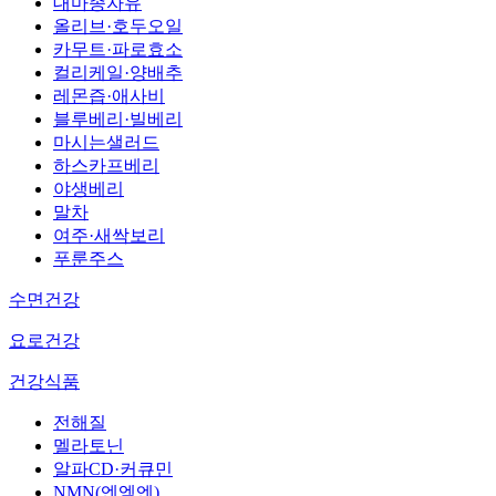
대마종자유
올리브·호두오일
카무트·파로효소
컬리케일·양배추
레몬즙·애사비
블루베리·빌베리
마시는샐러드
하스카프베리
야생베리
말차
여주·새싹보리
푸룬주스
수면건강
요로건강
건강식품
전해질
멜라토닌
알파CD·커큐민
NMN(엔엠엔)