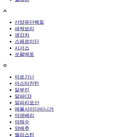
ㅅ
산양유단백질
새싹보리
생강차
스페르미딘
시서스
쏘팔메토
ㅇ
아르기닌
아스타잔틴
알부민
알파CD
알파리포산
애플사이다비니거
야생베리
야채수
양배추
엘라스틴