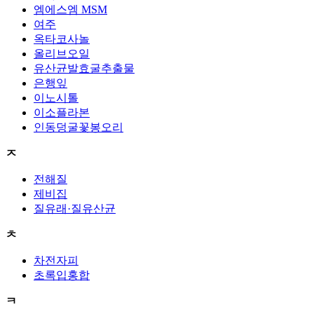
엠에스엠 MSM
여주
옥타코사놀
올리브오일
유산균발효굴추출물
은행잎
이노시톨
이소플라본
인동덩굴꽃봉오리
ㅈ
전해질
제비집
질유래·질유산균
ㅊ
차전자피
초록입홍합
ㅋ