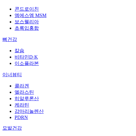
콘드로이친
엠에스엠 MSM
보스웰리아
초록입홍합
뼈건강
칼슘
비타민D·K
이소플라본
이너뷰티
콜라겐
엘라스틴
히알루론산
케라틴
감마리놀렌산
PDRN
모발건강