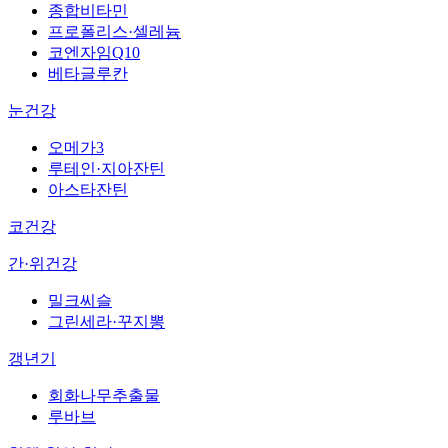
종합비타민
프로폴리스·셀레늄
코엔자임Q10
베타글루칸
눈건강
오메가3
루테인·지아잔틴
아스타잔틴
코건강
간·위건강
밀크씨슬
그린세라·꾸지뽕
갱년기
회화나무추출물
루바브