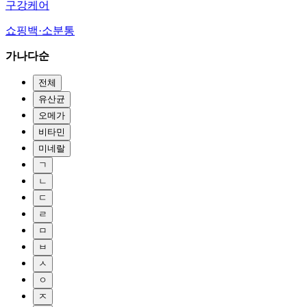
구강케어
쇼핑백·소분통
가나다순
전체
유산균
오메가
비타민
미네랄
ㄱ
ㄴ
ㄷ
ㄹ
ㅁ
ㅂ
ㅅ
ㅇ
ㅈ