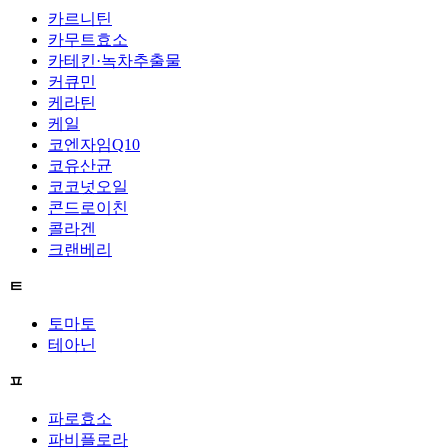
카르니틴
카무트효소
카테킨·녹차추출물
커큐민
케라틴
케일
코엔자임Q10
코유산균
코코넛오일
콘드로이친
콜라겐
크랜베리
ㅌ
토마토
테아닌
ㅍ
파로효소
파비플로라