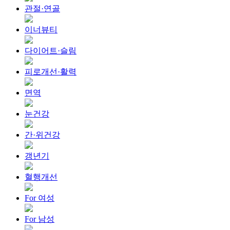
관절·연골
이너뷰티
다이어트·슬림
피로개선·활력
면역
눈건강
간·위건강
갱년기
혈행개선
For 여성
For 남성