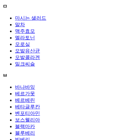
ㅁ
마시는 샐러드
말차
맥주효모
멜라토닌
모로실
모발유산균
모발콜라겐
밀크씨슬
ㅂ
바나바잎
베르가못
베르베린
베타글루칸
벤포티아민
보스웰리아
블랙마카
블루베리
빌베리