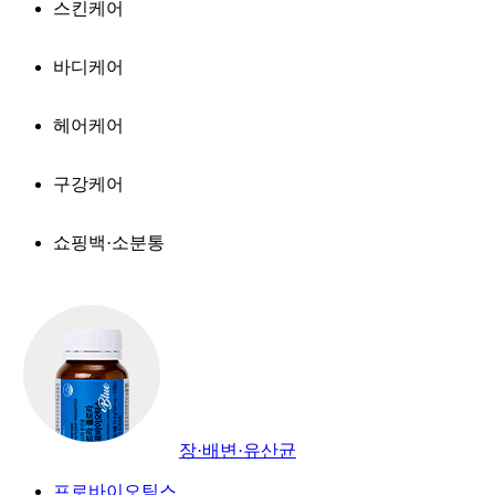
스킨케어
바디케어
헤어케어
구강케어
쇼핑백·소분통
장·배변·유산균
프로바이오틱스