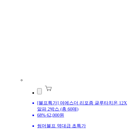
[블프특가] 여에스더 리포좀 글루타치온 12X
알파 2박스 (총 60매)
68%
62,000원
썸머블프 역대급 초특가