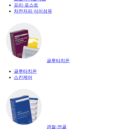
프리·포스트
차전자피·식이섬유
글루타치온
글루타치온
스킨케어
관절·연골