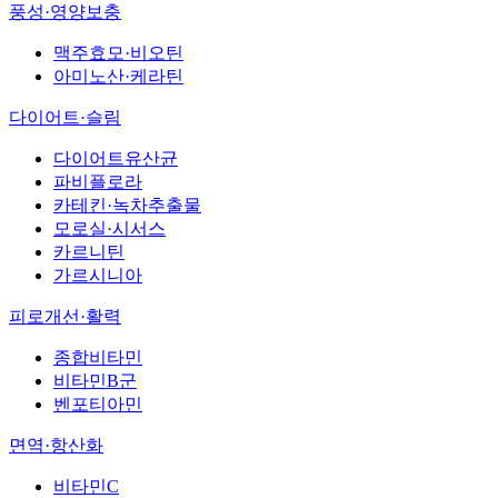
풍성·영양보충
맥주효모·비오틴
아미노산·케라틴
다이어트·슬림
다이어트유산균
파비플로라
카테킨·녹차추출물
모로실·시서스
카르니틴
가르시니아
피로개선·활력
종합비타민
비타민B군
벤포티아민
면역·항산화
비타민C