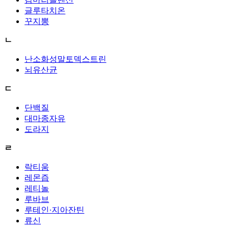
글루타치온
꾸지뽕
ㄴ
난소화성말토덱스트린
뇌유산균
ㄷ
단백질
대마종자유
도라지
ㄹ
락티움
레몬즙
레티놀
루바브
루테인·지아잔틴
류신