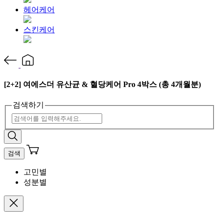
헤어케어
스킨케어
[2+2] 여에스더 유산균 & 혈당케어 Pro 4박스 (총 4개월분)
검색하기
검색
고민별
성분별