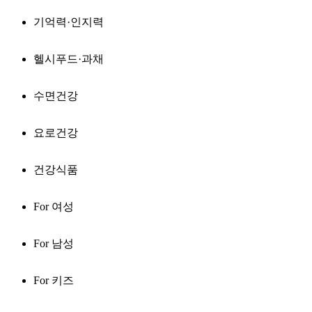
기억력·인지력
헬시푸드·과채
수면건강
요로건강
건강식품
For 여성
For 남성
For 키즈