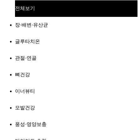
전체보기
장·배변·유산균
글루타치온
관절·연골
뼈건강
이너뷰티
모발건강
풍성·영양보충