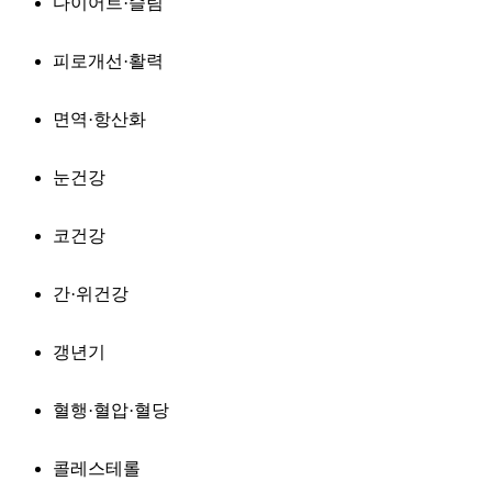
다이어트·슬림
피로개선·활력
면역·항산화
눈건강
코건강
간·위건강
갱년기
혈행·혈압·혈당
콜레스테롤