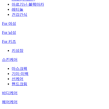
아르기닌·블랙마카
레티놀
건강간식
For 여성
For 남성
For 키즈
키성장
스킨케어
마스크팩
기미·미백
선케어
핸드크림
바디케어
헤어케어