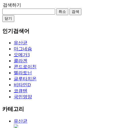
검색하기
취소
검색
닫기
인기검색어
유산균
마그네슘
오메가3
콜라겐
콘드로이친
멜라토닌
글루타치온
비타민D
코큐텐
국민영양
카테고리
유산균