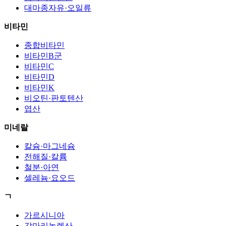
대마종자유·오일류
비타민
종합비타민
비타민B군
비타민C
비타민D
비타민K
비오틴·판토텐산
엽산
미네랄
칼슘·마그네슘
전해질·칼륨
철분·아연
셀레늄·요오드
ㄱ
가르시니아
감마리놀렌산