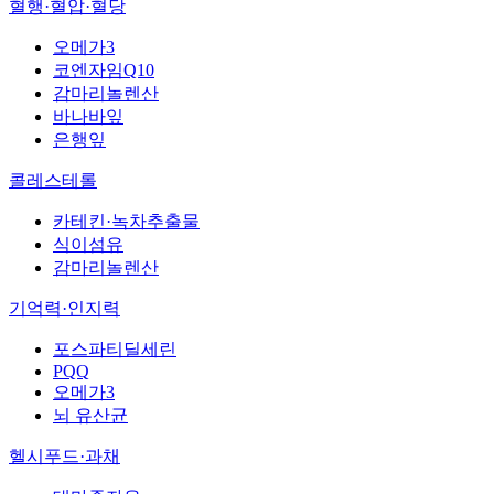
혈행·혈압·혈당
오메가3
코엔자임Q10
감마리놀렌산
바나바잎
은행잎
콜레스테롤
카테킨·녹차추출물
식이섬유
감마리놀렌산
기억력·인지력
포스파티딜세린
PQQ
오메가3
뇌 유산균
헬시푸드·과채