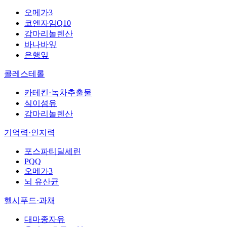
오메가3
코엔자임Q10
감마리놀렌산
바나바잎
은행잎
콜레스테롤
카테킨·녹차추출물
식이섬유
감마리놀렌산
기억력·인지력
포스파티딜세린
PQQ
오메가3
뇌 유산균
헬시푸드·과채
대마종자유