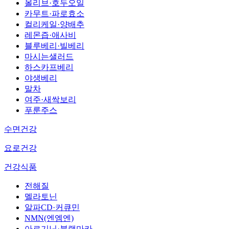
올리브·호두오일
카무트·파로효소
컬리케일·양배추
레몬즙·애사비
블루베리·빌베리
마시는샐러드
하스카프베리
야생베리
말차
여주·새싹보리
푸룬주스
수면건강
요로건강
건강식품
전해질
멜라토닌
알파CD·커큐민
NMN(엔엠엔)
아르기닌·블랙마카