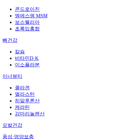
콘드로이친
엠에스엠 MSM
보스웰리아
초록입홍합
뼈건강
칼슘
비타민D·K
이소플라본
이너뷰티
콜라겐
엘라스틴
히알루론산
케라틴
감마리놀렌산
모발건강
풍성·영양보충