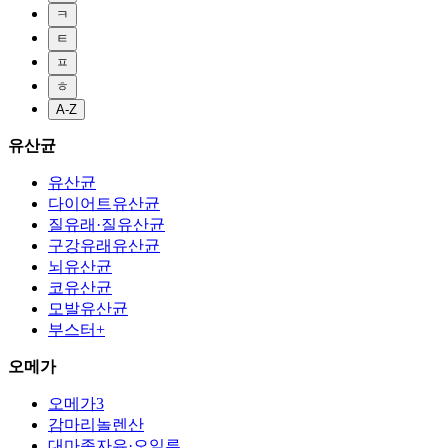
ㅋ
ㅌ
ㅍ
ㅎ
A-Z
유산균
유산균
다이어트유산균
질유래·질유산균
구강유래유산균
뇌유산균
코유산균
모발유산균
부스터+
오메가
오메가3
감마리놀렌산
대마종자유·오일류