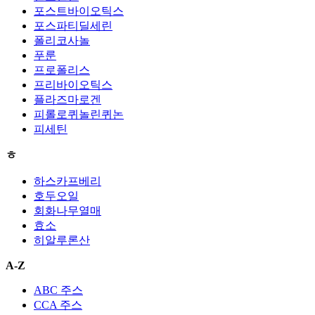
포스트바이오틱스
포스파티딜세린
폴리코사놀
푸룬
프로폴리스
프리바이오틱스
플라즈마로겐
피롤로퀴놀린퀴논
피세틴
ㅎ
하스카프베리
호두오일
회화나무열매
효소
히알루론산
A-Z
ABC 주스
CCA 주스