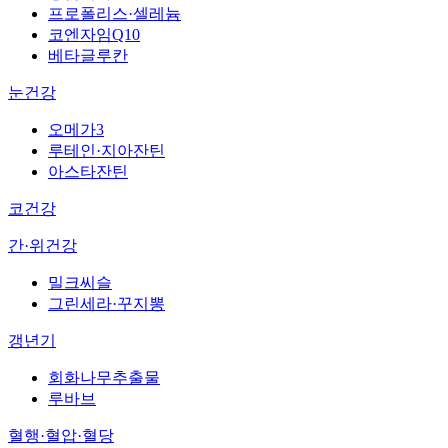
프로폴리스·셀레늄
코엔자임Q10
베타글루칸
눈건강
오메가3
루테인·지아잔틴
아스타잔틴
코건강
간·위건강
밀크씨슬
그린세라·꾸지뽕
갱년기
회화나무추출물
루바브
혈행·혈압·혈당