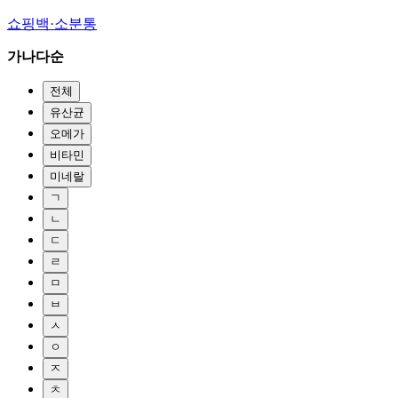
쇼핑백·소분통
가나다순
전체
유산균
오메가
비타민
미네랄
ㄱ
ㄴ
ㄷ
ㄹ
ㅁ
ㅂ
ㅅ
ㅇ
ㅈ
ㅊ