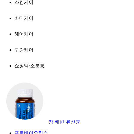
스킨케어
바디케어
헤어케어
구강케어
쇼핑백·소분통
장·배변·유산균
프로바이오틱스