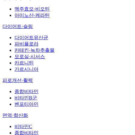
맥주효모·비오틴
아미노산·케라틴
다이어트·슬림
다이어트유산균
파비플로라
카테킨·녹차추출물
모로실·시서스
카르니틴
가르시니아
피로개선·활력
종합비타민
비타민B군
벤포티아민
면역·항산화
비타민C
종합비타민