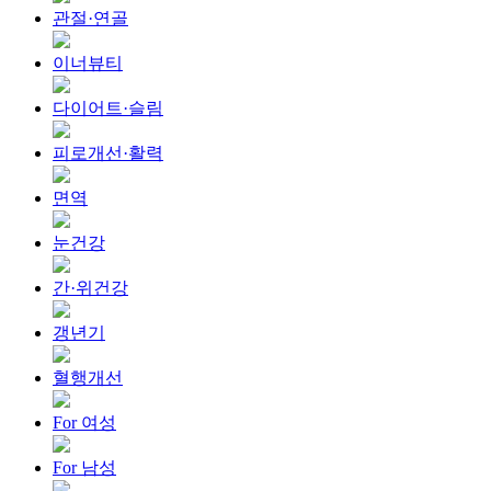
관절·연골
이너뷰티
다이어트·슬림
피로개선·활력
면역
눈건강
간·위건강
갱년기
혈행개선
For 여성
For 남성