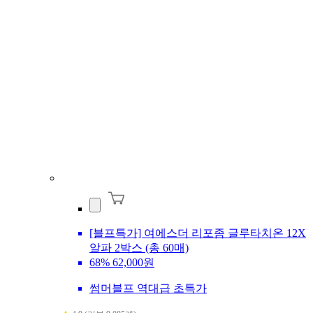
[블프특가] 여에스더 리포좀 글루타치온 12X
알파 2박스 (총 60매)
68%
62,000원
썸머블프 역대급 초특가