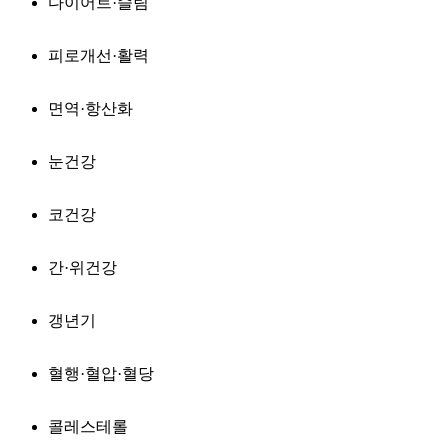
다이어트·슬림
피로개선·활력
면역·항산화
눈건강
코건강
간·위건강
갱년기
혈행·혈압·혈당
콜레스테롤