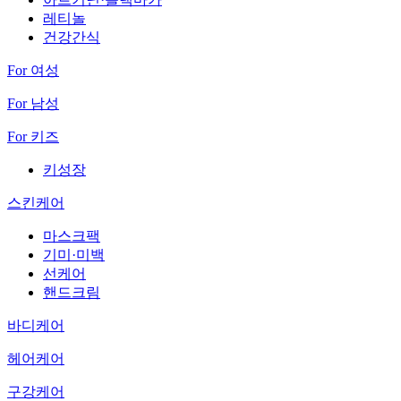
레티놀
건강간식
For 여성
For 남성
For 키즈
키성장
스킨케어
마스크팩
기미·미백
선케어
핸드크림
바디케어
헤어케어
구강케어