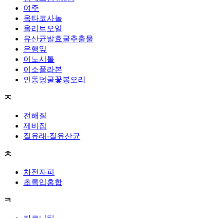
여주
옥타코사놀
올리브오일
유산균발효굴추출물
은행잎
이노시톨
이소플라본
인동덩굴꽃봉오리
ㅈ
전해질
제비집
질유래·질유산균
ㅊ
차전자피
초록입홍합
ㅋ