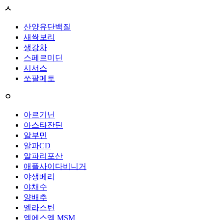
ㅅ
산양유단백질
새싹보리
생강차
스페르미딘
시서스
쏘팔메토
ㅇ
아르기닌
아스타잔틴
알부민
알파CD
알파리포산
애플사이다비니거
야생베리
야채수
양배추
엘라스틴
엠에스엠 MSM