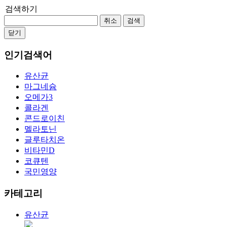
검색하기
취소
검색
닫기
인기검색어
유산균
마그네슘
오메가3
콜라겐
콘드로이친
멜라토닌
글루타치온
비타민D
코큐텐
국민영양
카테고리
유산균