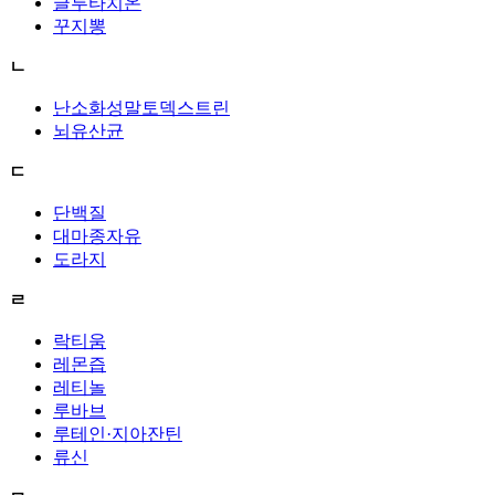
글루타치온
꾸지뽕
ㄴ
난소화성말토덱스트린
뇌유산균
ㄷ
단백질
대마종자유
도라지
ㄹ
락티움
레몬즙
레티놀
루바브
루테인·지아잔틴
류신