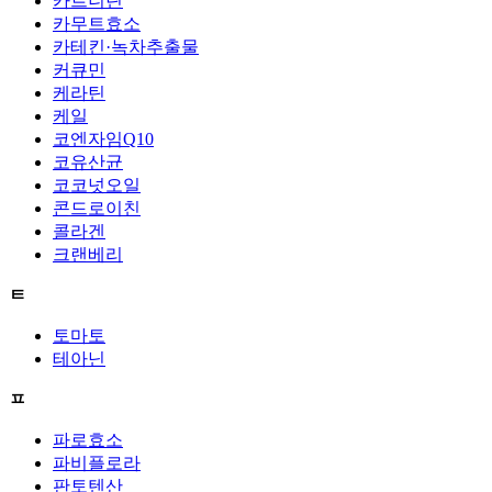
카르니틴
카무트효소
카테킨·녹차추출물
커큐민
케라틴
케일
코엔자임Q10
코유산균
코코넛오일
콘드로이친
콜라겐
크랜베리
ㅌ
토마토
테아닌
ㅍ
파로효소
파비플로라
판토텐산