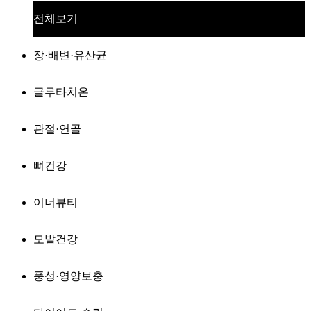
전체보기
장·배변·유산균
글루타치온
관절·연골
뼈건강
이너뷰티
모발건강
풍성·영양보충