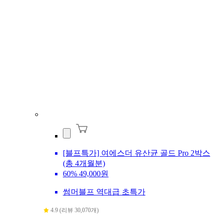
[블프특가] 여에스더 유산균 골드 Pro 2박스
(총 4개월분)
60%
49,000원
썸머블프 역대급 초특가
4.9 (리뷰 30,070개)