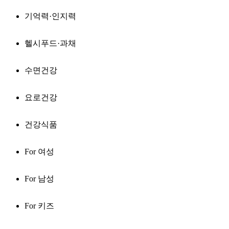
기억력·인지력
헬시푸드·과채
수면건강
요로건강
건강식품
For 여성
For 남성
For 키즈