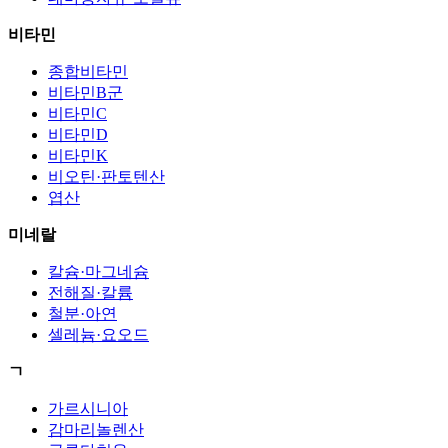
비타민
종합비타민
비타민B군
비타민C
비타민D
비타민K
비오틴·판토텐산
엽산
미네랄
칼슘·마그네슘
전해질·칼륨
철분·아연
셀레늄·요오드
ㄱ
가르시니아
감마리놀렌산