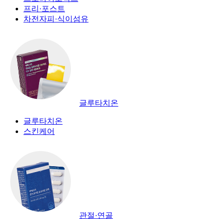
프리·포스트
차전자피·식이섬유
글루타치온
글루타치온
스킨케어
관절·연골