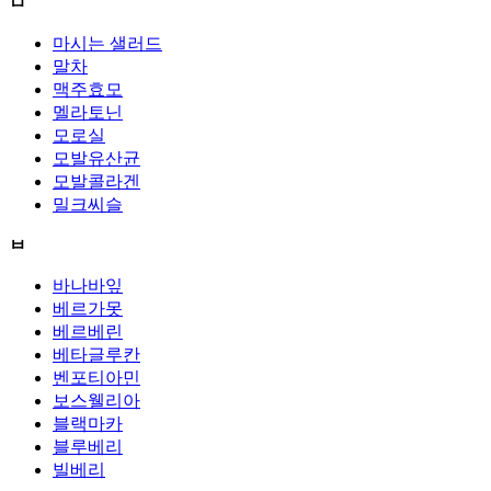
ㅁ
마시는 샐러드
말차
맥주효모
멜라토닌
모로실
모발유산균
모발콜라겐
밀크씨슬
ㅂ
바나바잎
베르가못
베르베린
베타글루칸
벤포티아민
보스웰리아
블랙마카
블루베리
빌베리