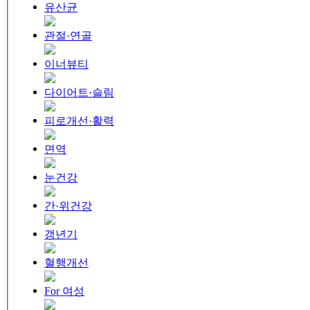
유산균
관절·연골
이너뷰티
다이어트·슬림
피로개선·활력
면역
눈건강
간·위건강
갱년기
혈행개선
For 여성