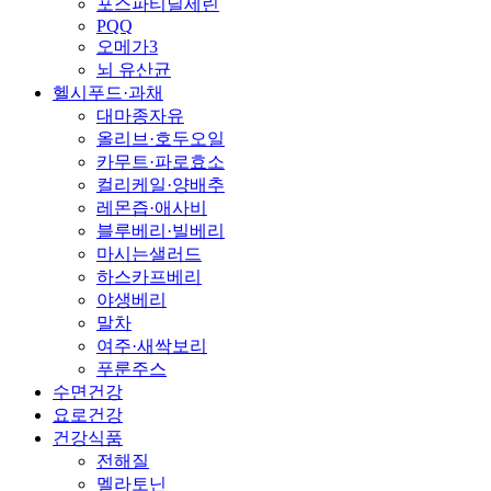
포스파티딜세린
PQQ
오메가3
뇌 유산균
헬시푸드·과채
대마종자유
올리브·호두오일
카무트·파로효소
컬리케일·양배추
레몬즙·애사비
블루베리·빌베리
마시는샐러드
하스카프베리
야생베리
말차
여주·새싹보리
푸룬주스
수면건강
요로건강
건강식품
전해질
멜라토닌