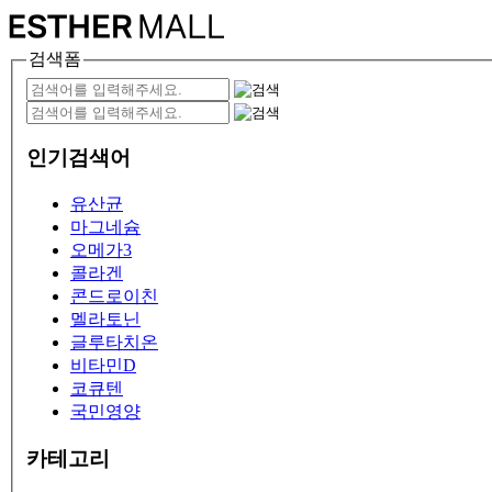
검색폼
인기검색어
유산균
마그네슘
오메가3
콜라겐
콘드로이친
멜라토닌
글루타치온
비타민D
코큐텐
국민영양
카테고리