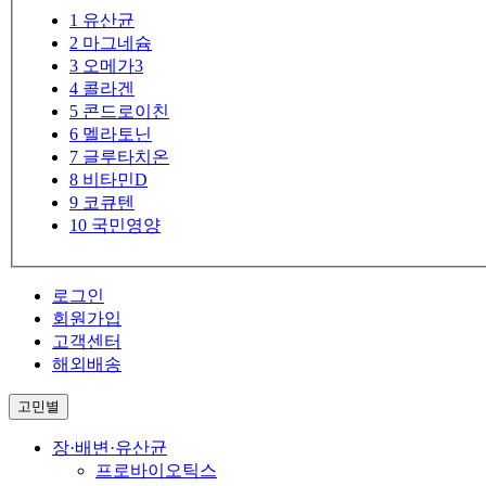
1
유산균
2
마그네슘
3
오메가3
4
콜라겐
5
콘드로이친
6
멜라토닌
7
글루타치온
8
비타민D
9
코큐텐
10
국민영양
로그인
회원가입
고객센터
해외배송
고민별
장·배변·유산균
프로바이오틱스