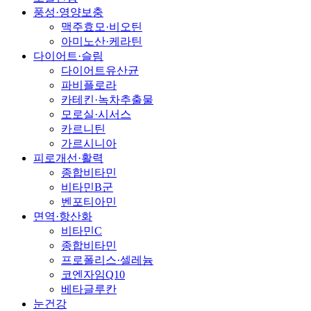
풍성·영양보충
맥주효모·비오틴
아미노산·케라틴
다이어트·슬림
다이어트유산균
파비플로라
카테킨·녹차추출물
모로실·시서스
카르니틴
가르시니아
피로개선·활력
종합비타민
비타민B군
벤포티아민
면역·항산화
비타민C
종합비타민
프로폴리스·셀레늄
코엔자임Q10
베타글루칸
눈건강