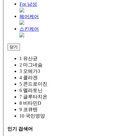
For 남성
헤어케어
스킨케어
닫기
1
유산균
2
마그네슘
3
오메가3
4
콜라겐
5
콘드로이친
6
멜라토닌
7
글루타치온
8
비타민D
9
코큐텐
10
국민영양
인기 검색어