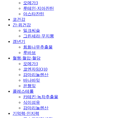
오메가3
루테인·지아잔틴
아스타잔틴
코건강
간·위건강
밀크씨슬
그린세라·꾸지뽕
갱년기
회화나무추출물
루바브
혈행·혈압·혈당
오메가3
코엔자임Q10
감마리놀렌산
바나바잎
은행잎
콜레스테롤
카테킨·녹차추출물
식이섬유
감마리놀렌산
기억력·인지력