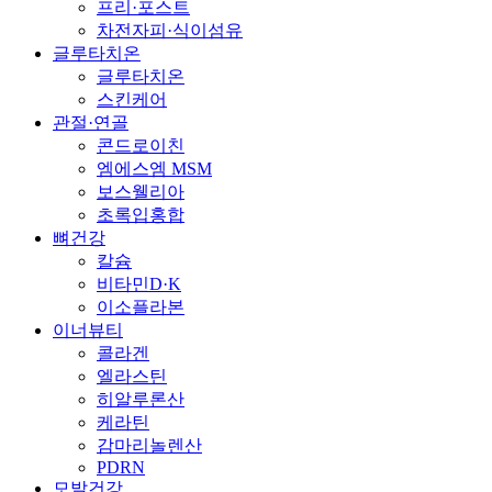
프리·포스트
차전자피·식이섬유
글루타치온
글루타치온
스킨케어
관절·연골
콘드로이친
엠에스엠 MSM
보스웰리아
초록입홍합
뼈건강
칼슘
비타민D·K
이소플라본
이너뷰티
콜라겐
엘라스틴
히알루론산
케라틴
감마리놀렌산
PDRN
모발건강