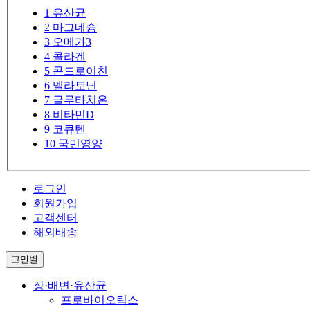
1
유산균
2
마그네슘
3
오메가3
4
콜라겐
5
콘드로이친
6
멜라토닌
7
글루타치온
8
비타민D
9
코큐텐
10
국민영양
로그인
회원가입
고객센터
해외배송
고민별
장·배변·유산균
프로바이오틱스