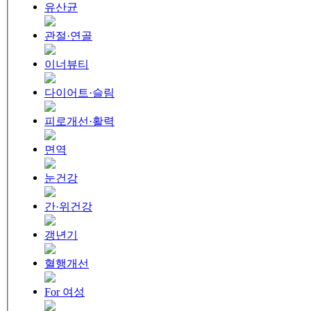
유산균
관절·연골
이너뷰티
다이어트·슬림
피로개선·활력
면역
눈건강
간·위건강
갱년기
혈행개선
For 여성