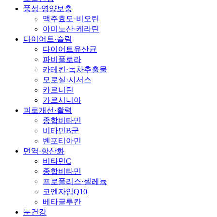
풍성·영양보충
맥주효모·비오틴
아미노산·케라틴
다이어트·슬림
다이어트유산균
파비플로라
카테킨·녹차추출물
모로실·시서스
카르니틴
가르시니아
피로개선·활력
종합비타민
비타민B군
벤포티아민
면역·항산화
비타민C
종합비타민
프로폴리스·셀레늄
코엔자임Q10
베타글루칸
눈건강