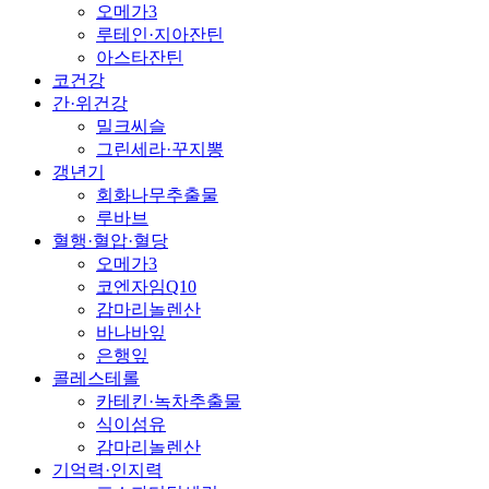
오메가3
루테인·지아잔틴
아스타잔틴
코건강
간·위건강
밀크씨슬
그린세라·꾸지뽕
갱년기
회화나무추출물
루바브
혈행·혈압·혈당
오메가3
코엔자임Q10
감마리놀렌산
바나바잎
은행잎
콜레스테롤
카테킨·녹차추출물
식이섬유
감마리놀렌산
기억력·인지력