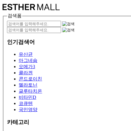
검색폼
인기검색어
유산균
마그네슘
오메가3
콜라겐
콘드로이친
멜라토닌
글루타치온
비타민D
코큐텐
국민영양
카테고리