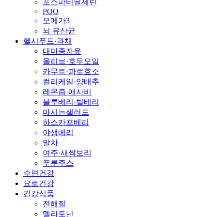
포스파티딜세린
PQQ
오메가3
뇌 유산균
헬시푸드·과채
대마종자유
올리브·호두오일
카무트·파로효소
컬리케일·양배추
레몬즙·애사비
블루베리·빌베리
마시는샐러드
하스카프베리
야생베리
말차
여주·새싹보리
푸룬주스
수면건강
요로건강
건강식품
전해질
멜라토닌