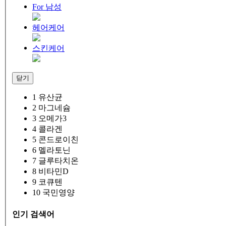
For 남성
헤어케어
스킨케어
닫기
1
유산균
2
마그네슘
3
오메가3
4
콜라겐
5
콘드로이친
6
멜라토닌
7
글루타치온
8
비타민D
9
코큐텐
10
국민영양
인기 검색어