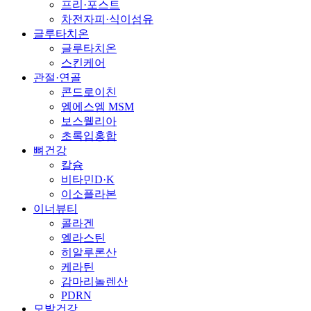
프리·포스트
차전자피·식이섬유
글루타치온
글루타치온
스킨케어
관절·연골
콘드로이친
엠에스엠 MSM
보스웰리아
초록입홍합
뼈건강
칼슘
비타민D·K
이소플라본
이너뷰티
콜라겐
엘라스틴
히알루론산
케라틴
감마리놀렌산
PDRN
모발건강