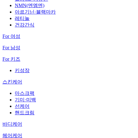
NMN(엔엠엔)
아르기닌·블랙마카
레티놀
건강간식
For 여성
For 남성
For 키즈
키성장
스킨케어
마스크팩
기미·미백
선케어
핸드크림
바디케어
헤어케어