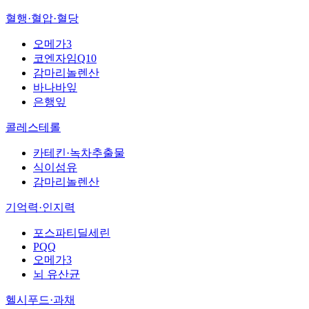
혈행·혈압·혈당
오메가3
코엔자임Q10
감마리놀렌산
바나바잎
은행잎
콜레스테롤
카테킨·녹차추출물
식이섬유
감마리놀렌산
기억력·인지력
포스파티딜세린
PQQ
오메가3
뇌 유산균
헬시푸드·과채