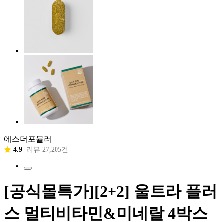
에스더포뮬러
4.9
리뷰 27,205건
[공식몰특가][2+2] 울트라 플러
스 멀티비타민&미네랄 4박스