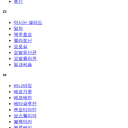
류신
ㅁ
마시는 샐러드
말차
맥주효모
멜라토닌
모로실
모발유산균
모발콜라겐
밀크씨슬
ㅂ
바나바잎
베르가못
베르베린
베타글루칸
벤포티아민
보스웰리아
블랙마카
블루베리