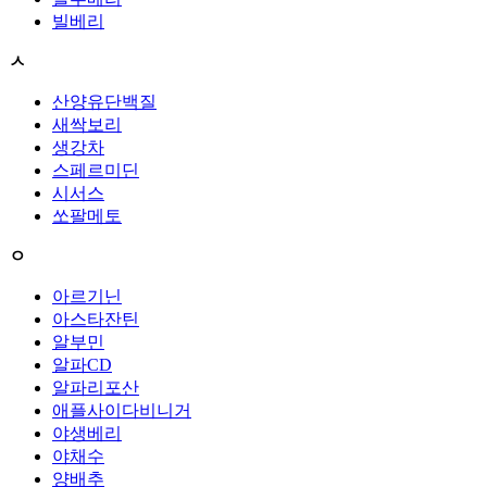
빌베리
ㅅ
산양유단백질
새싹보리
생강차
스페르미딘
시서스
쏘팔메토
ㅇ
아르기닌
아스타잔틴
알부민
알파CD
알파리포산
애플사이다비니거
야생베리
야채수
양배추