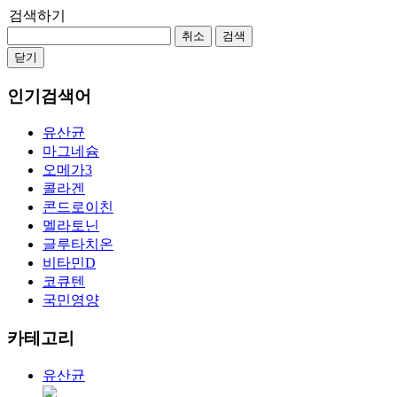
검색하기
취소
검색
닫기
인기검색어
유산균
마그네슘
오메가3
콜라겐
콘드로이친
멜라토닌
글루타치온
비타민D
코큐텐
국민영양
카테고리
유산균