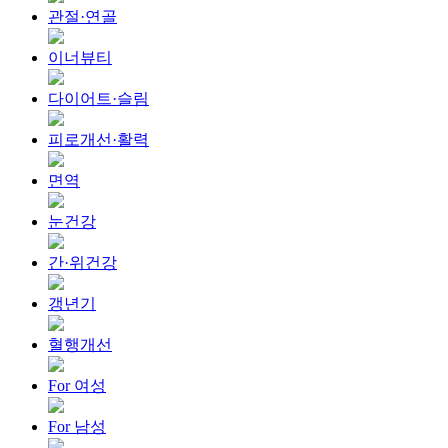
관절·연골
이너뷰티
다이어트·슬림
피로개선·활력
면역
눈건강
간·위건강
갱년기
혈행개선
For 여성
For 남성