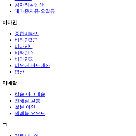
감마리놀렌산
대마종자유·오일류
비타민
종합비타민
비타민B군
비타민C
비타민D
비타민K
비오틴·판토텐산
엽산
미네랄
칼슘·마그네슘
전해질·칼륨
철분·아연
셀레늄·요오드
ㄱ
가르시니아