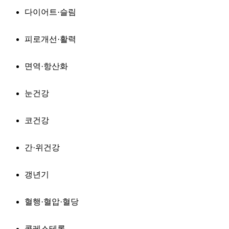
다이어트·슬림
피로개선·활력
면역·항산화
눈건강
코건강
간·위건강
갱년기
혈행·혈압·혈당
콜레스테롤