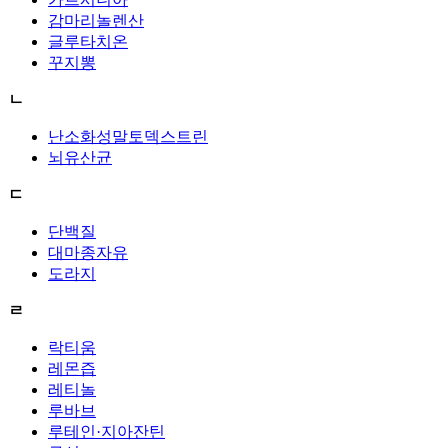
감마리놀렌산
글루타치온
꾸지뽕
ㄴ
난소화성말토덱스트린
뇌유산균
ㄷ
단백질
대마종자유
도라지
ㄹ
락티움
레몬즙
레티놀
루바브
루테인·지아잔틴