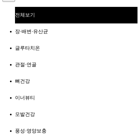
전체보기
장·배변·유산균
글루타치온
관절·연골
뼈건강
이너뷰티
모발건강
풍성·영양보충