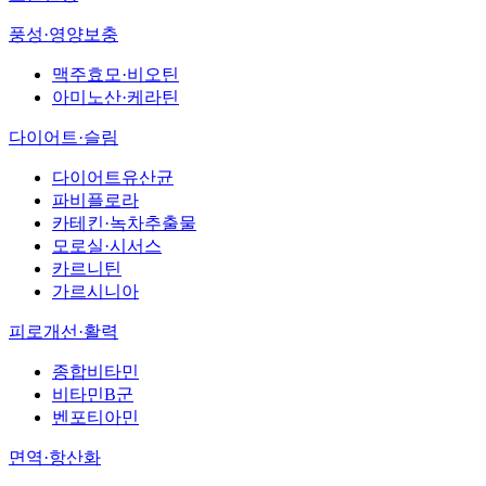
풍성·영양보충
맥주효모·비오틴
아미노산·케라틴
다이어트·슬림
다이어트유산균
파비플로라
카테킨·녹차추출물
모로실·시서스
카르니틴
가르시니아
피로개선·활력
종합비타민
비타민B군
벤포티아민
면역·항산화