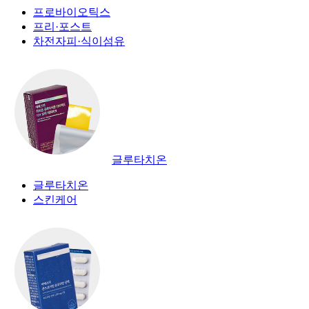
프로바이오틱스
프리·포스트
차전자피·식이섬유
글루타치온
글루타치온
스킨케어