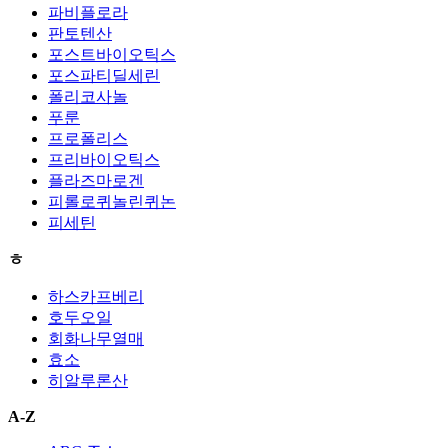
파비플로라
판토텐산
포스트바이오틱스
포스파티딜세린
폴리코사놀
푸룬
프로폴리스
프리바이오틱스
플라즈마로겐
피롤로퀴놀린퀴논
피세틴
ㅎ
하스카프베리
호두오일
회화나무열매
효소
히알루론산
A-Z