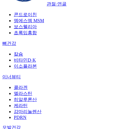
관절·연골
콘드로이친
엠에스엠 MSM
보스웰리아
초록입홍합
뼈건강
칼슘
비타민D·K
이소플라본
이너뷰티
콜라겐
엘라스틴
히알루론산
케라틴
감마리놀렌산
PDRN
모발건강