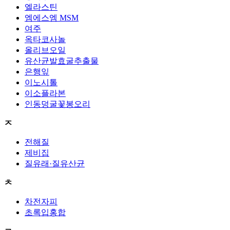
엘라스틴
엠에스엠 MSM
여주
옥타코사놀
올리브오일
유산균발효굴추출물
은행잎
이노시톨
이소플라본
인동덩굴꽃봉오리
ㅈ
전해질
제비집
질유래·질유산균
ㅊ
차전자피
초록입홍합