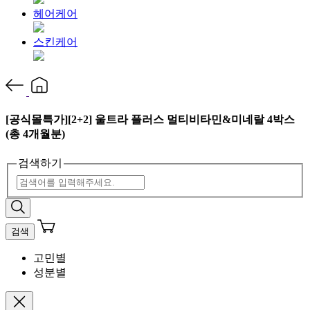
헤어케어
스킨케어
[공식몰특가][2+2] 울트라 플러스 멀티비타민&미네랄 4박스
(총 4개월분)
검색하기
검색
고민별
성분별