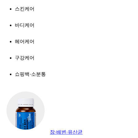
스킨케어
바디케어
헤어케어
구강케어
쇼핑백·소분통
장·배변·유산균