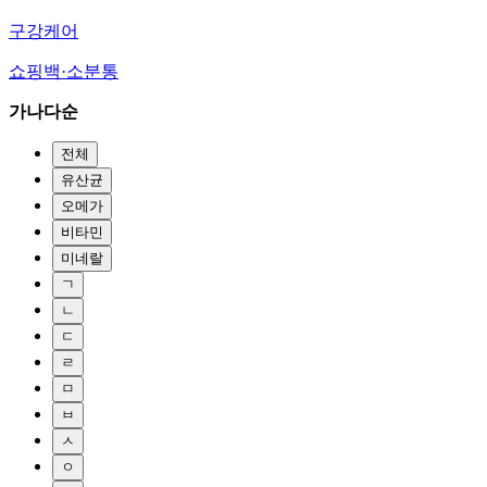
구강케어
쇼핑백·소분통
가나다순
전체
유산균
오메가
비타민
미네랄
ㄱ
ㄴ
ㄷ
ㄹ
ㅁ
ㅂ
ㅅ
ㅇ