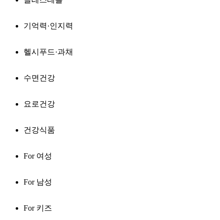
기억력·인지력
헬시푸드·과채
수면건강
요로건강
건강식품
For 여성
For 남성
For 키즈