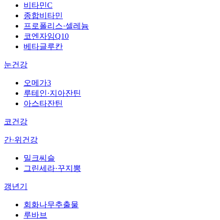
비타민C
종합비타민
프로폴리스·셀레늄
코엔자임Q10
베타글루칸
눈건강
오메가3
루테인·지아잔틴
아스타잔틴
코건강
간·위건강
밀크씨슬
그린세라·꾸지뽕
갱년기
회화나무추출물
루바브