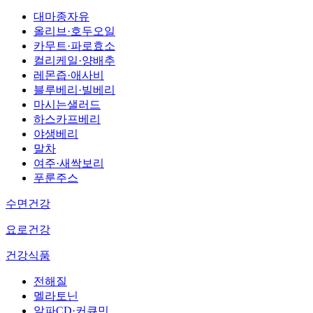
대마종자유
올리브·호두오일
카무트·파로효소
컬리케일·양배추
레몬즙·애사비
블루베리·빌베리
마시는샐러드
하스카프베리
야생베리
말차
여주·새싹보리
푸룬주스
수면건강
요로건강
건강식품
전해질
멜라토닌
알파CD·커큐민