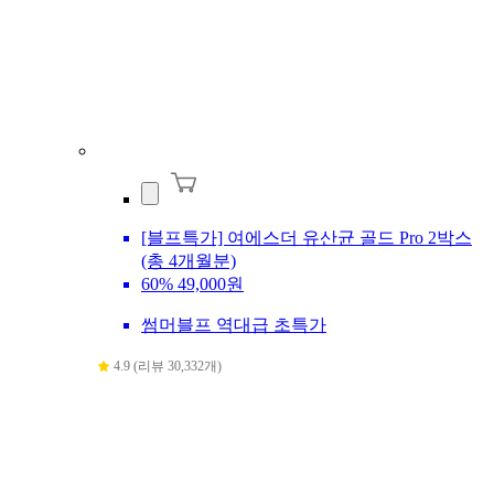
[블프특가] 여에스더 유산균 골드 Pro 2박스
(총 4개월분)
60%
49,000원
썸머블프 역대급 초특가
4.9 (리뷰 30,332개)