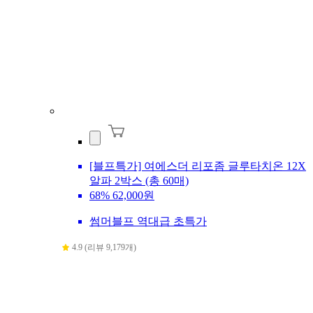
[블프특가] 여에스더 리포좀 글루타치온 12X
알파 2박스 (총 60매)
68%
62,000원
썸머블프 역대급 초특가
4.9 (리뷰 9,179개)