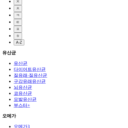
ㅈ
ㅊ
ㅋ
ㅌ
ㅍ
ㅎ
A-Z
유산균
유산균
다이어트유산균
질유래·질유산균
구강유래유산균
뇌유산균
코유산균
모발유산균
부스터+
오메가
오메가3