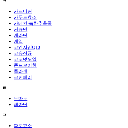
ㅋ
카르니틴
카무트효소
카테킨·녹차추출물
커큐민
케라틴
케일
코엔자임Q10
코유산균
코코넛오일
콘드로이친
콜라겐
크랜베리
ㅌ
토마토
테아닌
ㅍ
파로효소