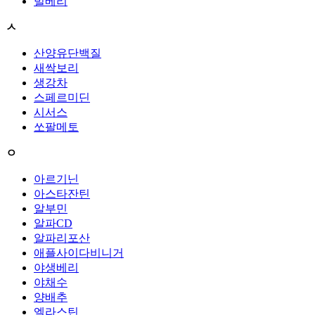
빌베리
ㅅ
산양유단백질
새싹보리
생강차
스페르미딘
시서스
쏘팔메토
ㅇ
아르기닌
아스타잔틴
알부민
알파CD
알파리포산
애플사이다비니거
야생베리
야채수
양배추
엘라스틴