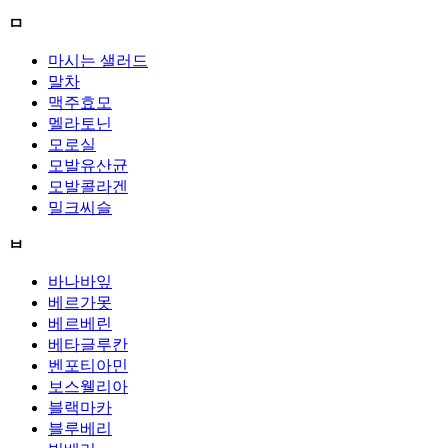
ㅁ
마시는 샐러드
말차
맥주효모
멜라토닌
모로실
모발유산균
모발콜라겐
밀크씨슬
ㅂ
바나바잎
베르가못
베르베린
베타글루칸
벤포티아민
보스웰리아
블랙마카
블루베리