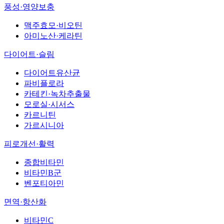
풍성·영양보충
맥주효모·비오틴
아미노산·케라틴
다이어트·슬림
다이어트유산균
파비플로라
카테킨·녹차추출물
모로실·시서스
카르니틴
가르시니아
피로개선·활력
종합비타민
비타민B군
벤포티아민
면역·항산화
비타민C