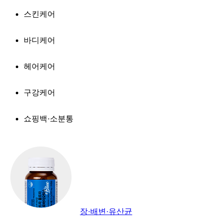
스킨케어
바디케어
헤어케어
구강케어
쇼핑백·소분통
장·배변·유산균