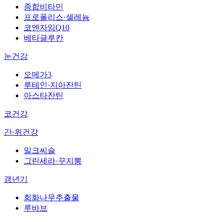
종합비타민
프로폴리스·셀레늄
코엔자임Q10
베타글루칸
눈건강
오메가3
루테인·지아잔틴
아스타잔틴
코건강
간·위건강
밀크씨슬
그린세라·꾸지뽕
갱년기
회화나무추출물
루바브