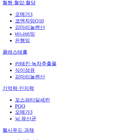
혈행·혈압·혈당
오메가3
코엔자임Q10
감마리놀렌산
바나바잎
은행잎
콜레스테롤
카테킨·녹차추출물
식이섬유
감마리놀렌산
기억력·인지력
포스파티딜세린
PQQ
오메가3
뇌 유산균
헬시푸드·과채