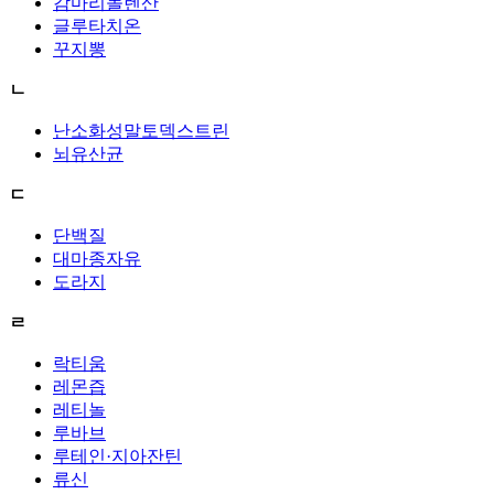
감마리놀렌산
글루타치온
꾸지뽕
ㄴ
난소화성말토덱스트린
뇌유산균
ㄷ
단백질
대마종자유
도라지
ㄹ
락티움
레몬즙
레티놀
루바브
루테인·지아잔틴
류신