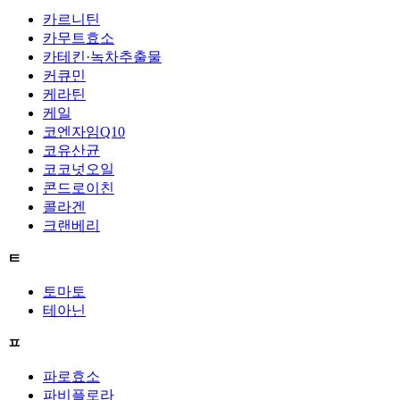
카르니틴
카무트효소
카테킨·녹차추출물
커큐민
케라틴
케일
코엔자임Q10
코유산균
코코넛오일
콘드로이친
콜라겐
크랜베리
ㅌ
토마토
테아닌
ㅍ
파로효소
파비플로라