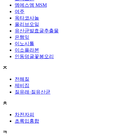
엠에스엠 MSM
여주
옥타코사놀
올리브오일
유산균발효굴추출물
은행잎
이노시톨
이소플라본
인동덩굴꽃봉오리
ㅈ
전해질
제비집
질유래·질유산균
ㅊ
차전자피
초록입홍합
ㅋ