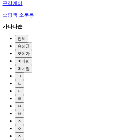
구강케어
쇼핑백·소분통
가나다순
전체
유산균
오메가
비타민
미네랄
ㄱ
ㄴ
ㄷ
ㄹ
ㅁ
ㅂ
ㅅ
ㅇ
ㅈ