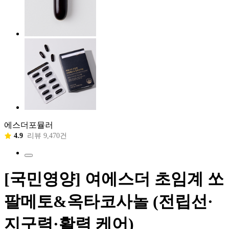
에스더포뮬러
4.9
리뷰 9,470건
[국민영양] 여에스더 초임계 쏘
팔메토&옥타코사놀 (전립선·
지구력·활력 케어)