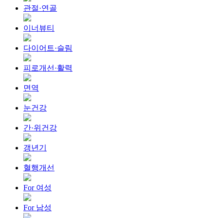
관절·연골
이너뷰티
다이어트·슬림
피로개선·활력
면역
눈건강
간·위건강
갱년기
혈행개선
For 여성
For 남성