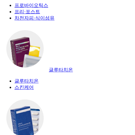
프로바이오틱스
프리·포스트
차전자피·식이섬유
글루타치온
글루타치온
스킨케어