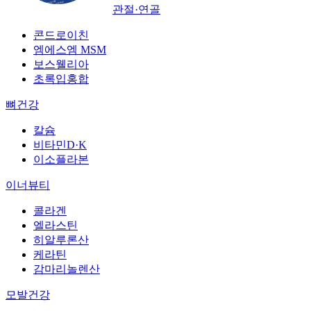
관절·연골
콘드로이친
엠에스엠 MSM
보스웰리아
초록입홍합
뼈건강
칼슘
비타민D·K
이소플라본
이너뷰티
콜라겐
엘라스틴
히알루론산
케라틴
감마리놀렌산
모발건강