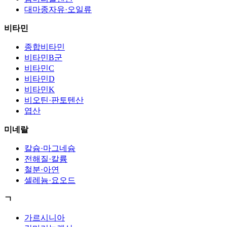
대마종자유·오일류
비타민
종합비타민
비타민B군
비타민C
비타민D
비타민K
비오틴·판토텐산
엽산
미네랄
칼슘·마그네슘
전해질·칼륨
철분·아연
셀레늄·요오드
ㄱ
가르시니아