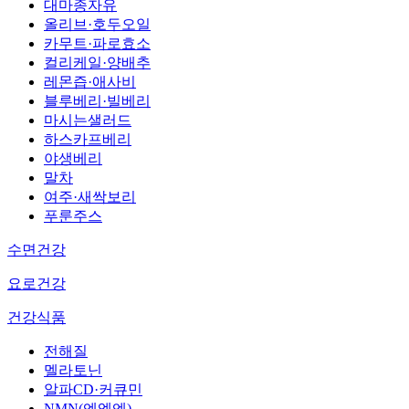
대마종자유
올리브·호두오일
카무트·파로효소
컬리케일·양배추
레몬즙·애사비
블루베리·빌베리
마시는샐러드
하스카프베리
야생베리
말차
여주·새싹보리
푸룬주스
수면건강
요로건강
건강식품
전해질
멜라토닌
알파CD·커큐민
NMN(엔엠엔)