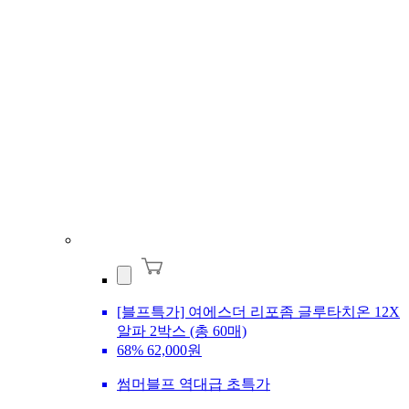
[블프특가] 여에스더 리포좀 글루타치온 12X
알파 2박스 (총 60매)
68%
62,000원
썸머블프 역대급 초특가