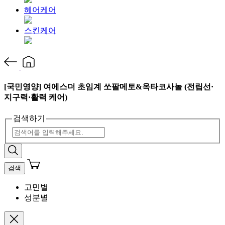
헤어케어
스킨케어
[국민영양] 여에스더 초임계 쏘팔메토&옥타코사놀 (전립선·
지구력·활력 케어)
검색하기
검색
고민별
성분별