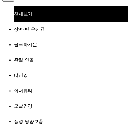
전체보기
장·배변·유산균
글루타치온
관절·연골
뼈건강
이너뷰티
모발건강
풍성·영양보충