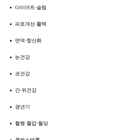
다이어트·슬림
피로개선·활력
면역·항산화
눈건강
코건강
간·위건강
갱년기
혈행·혈압·혈당
콜레스테롤