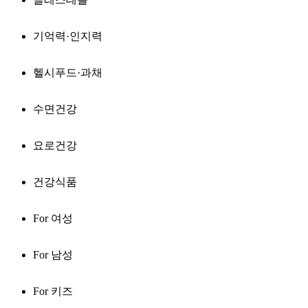
기억력·인지력
헬시푸드·과채
수면건강
요로건강
건강식품
For 여성
For 남성
For 키즈