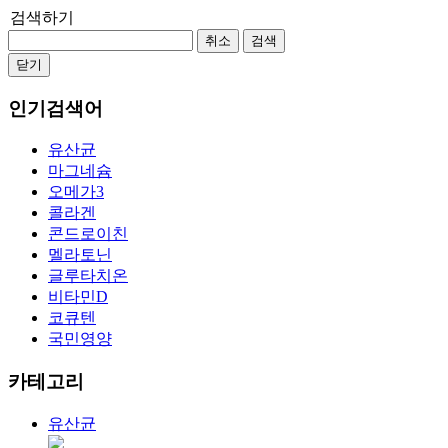
검색하기
취소
검색
닫기
인기검색어
유산균
마그네슘
오메가3
콜라겐
콘드로이친
멜라토닌
글루타치온
비타민D
코큐텐
국민영양
카테고리
유산균