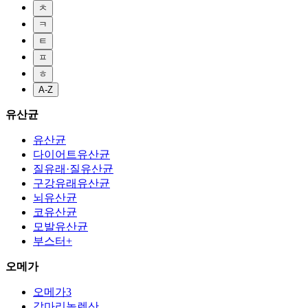
ㅊ
ㅋ
ㅌ
ㅍ
ㅎ
A-Z
유산균
유산균
다이어트유산균
질유래·질유산균
구강유래유산균
뇌유산균
코유산균
모발유산균
부스터+
오메가
오메가3
감마리놀렌산