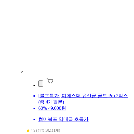
[블프특가] 여에스더 유산균 골드 Pro 2박스
(총 4개월분)
60%
49,000원
썸머블프 역대급 초특가
4.9 (리뷰 30,111개)