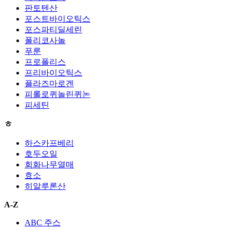
판토텐산
포스트바이오틱스
포스파티딜세린
폴리코사놀
푸룬
프로폴리스
프리바이오틱스
플라즈마로겐
피롤로퀴놀린퀴논
피세틴
ㅎ
하스카프베리
호두오일
회화나무열매
효소
히알루론산
A-Z
ABC 주스