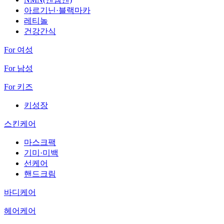
아르기닌·블랙마카
레티놀
건강간식
For 여성
For 남성
For 키즈
키성장
스킨케어
마스크팩
기미·미백
선케어
핸드크림
바디케어
헤어케어