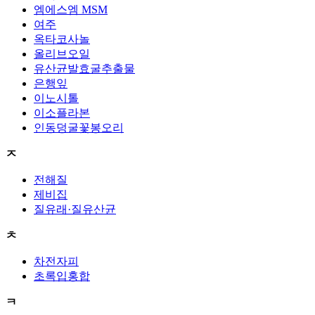
엠에스엠 MSM
여주
옥타코사놀
올리브오일
유산균발효굴추출물
은행잎
이노시톨
이소플라본
인동덩굴꽃봉오리
ㅈ
전해질
제비집
질유래·질유산균
ㅊ
차전자피
초록입홍합
ㅋ