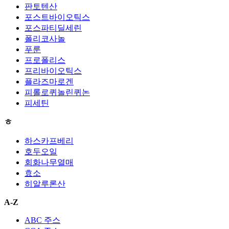
판토텐산
포스트바이오틱스
포스파티딜세린
폴리코사놀
푸룬
프로폴리스
프리바이오틱스
플라즈마로겐
피롤로퀴놀린퀴논
피세틴
ㅎ
하스카프베리
호두오일
회화나무열매
효소
히알루론산
A-Z
ABC 주스