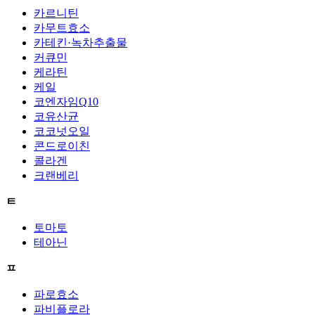
카르니틴
카무트효소
카테킨·녹차추출물
커큐민
케라틴
케일
코엔자임Q10
코유산균
코코넛오일
콘드로이친
콜라겐
크랜베리
ㅌ
토마토
테아닌
ㅍ
파로효소
파비플로라