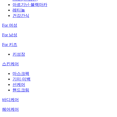
아르기닌·블랙마카
레티놀
건강간식
For 여성
For 남성
For 키즈
키성장
스킨케어
마스크팩
기미·미백
선케어
핸드크림
바디케어
헤어케어