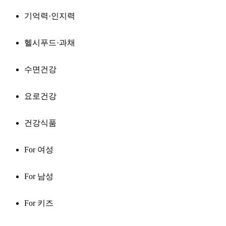
기억력·인지력
헬시푸드·과채
수면건강
요로건강
건강식품
For 여성
For 남성
For 키즈