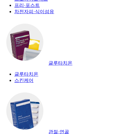
프리·포스트
차전자피·식이섬유
글루타치온
글루타치온
스킨케어
관절·연골