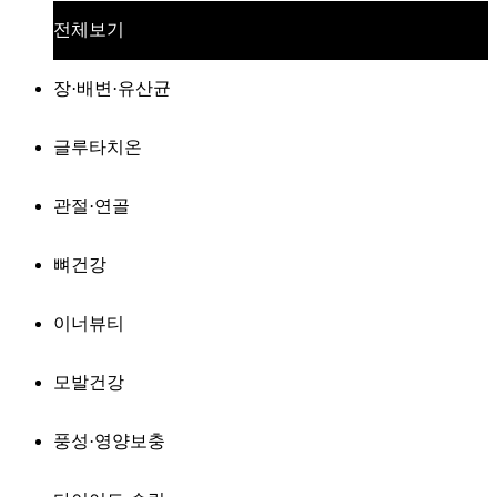
전체보기
장·배변·유산균
글루타치온
관절·연골
뼈건강
이너뷰티
모발건강
풍성·영양보충