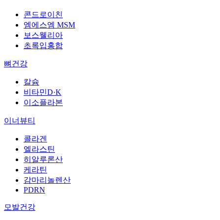
콘드로이친
엠에스엠 MSM
보스웰리아
초록입홍합
뼈건강
칼슘
비타민D·K
이소플라본
이너뷰티
콜라겐
엘라스틴
히알루론산
케라틴
감마리놀렌산
PDRN
모발건강