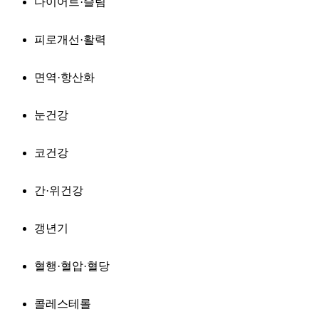
다이어트·슬림
피로개선·활력
면역·항산화
눈건강
코건강
간·위건강
갱년기
혈행·혈압·혈당
콜레스테롤