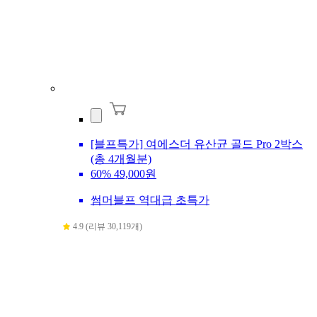
[블프특가] 여에스더 유산균 골드 Pro 2박스
(총 4개월분)
60%
49,000원
썸머블프 역대급 초특가
4.9 (리뷰 30,119개)