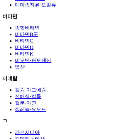
대마종자유·오일류
비타민
종합비타민
비타민B군
비타민C
비타민D
비타민K
비오틴·판토텐산
엽산
미네랄
칼슘·마그네슘
전해질·칼륨
철분·아연
셀레늄·요오드
ㄱ
가르시니아
감마리놀렌산