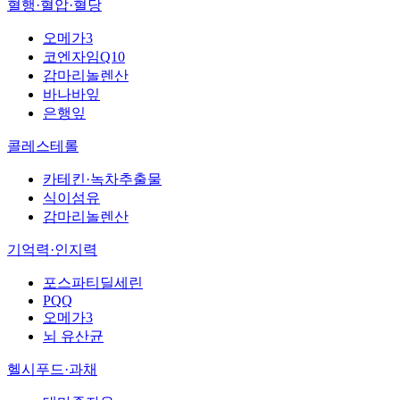
혈행·혈압·혈당
오메가3
코엔자임Q10
감마리놀렌산
바나바잎
은행잎
콜레스테롤
카테킨·녹차추출물
식이섬유
감마리놀렌산
기억력·인지력
포스파티딜세린
PQQ
오메가3
뇌 유산균
헬시푸드·과채