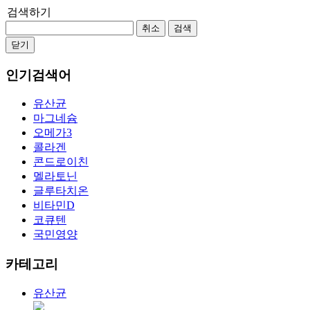
검색하기
취소
검색
닫기
인기검색어
유산균
마그네슘
오메가3
콜라겐
콘드로이친
멜라토닌
글루타치온
비타민D
코큐텐
국민영양
카테고리
유산균