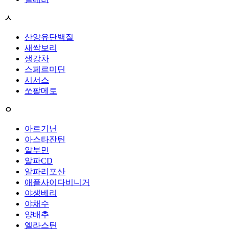
ㅅ
산양유단백질
새싹보리
생강차
스페르미딘
시서스
쏘팔메토
ㅇ
아르기닌
아스타잔틴
알부민
알파CD
알파리포산
애플사이다비니거
야생베리
야채수
양배추
엘라스틴