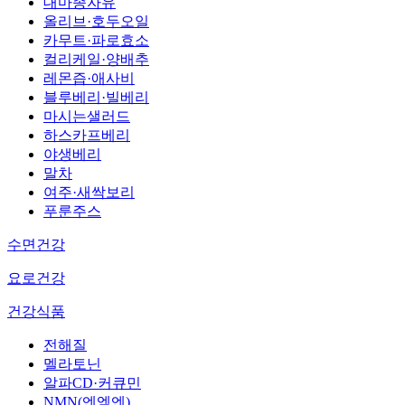
대마종자유
올리브·호두오일
카무트·파로효소
컬리케일·양배추
레몬즙·애사비
블루베리·빌베리
마시는샐러드
하스카프베리
야생베리
말차
여주·새싹보리
푸룬주스
수면건강
요로건강
건강식품
전해질
멜라토닌
알파CD·커큐민
NMN(엔엠엔)