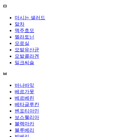
ㅁ
마시는 샐러드
말차
맥주효모
멜라토닌
모로실
모발유산균
모발콜라겐
밀크씨슬
ㅂ
바나바잎
베르가못
베르베린
베타글루칸
벤포티아민
보스웰리아
블랙마카
블루베리
빌베리