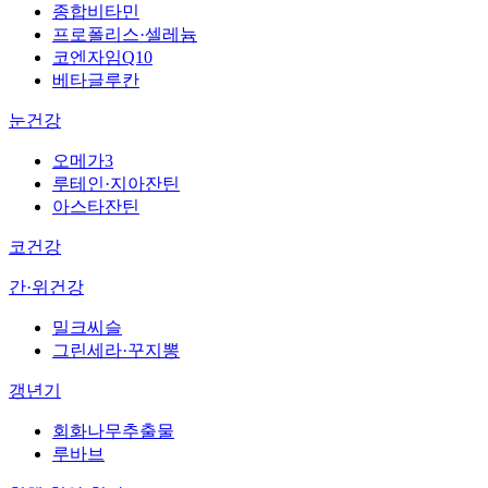
종합비타민
프로폴리스·셀레늄
코엔자임Q10
베타글루칸
눈건강
오메가3
루테인·지아잔틴
아스타잔틴
코건강
간·위건강
밀크씨슬
그린세라·꾸지뽕
갱년기
회화나무추출물
루바브