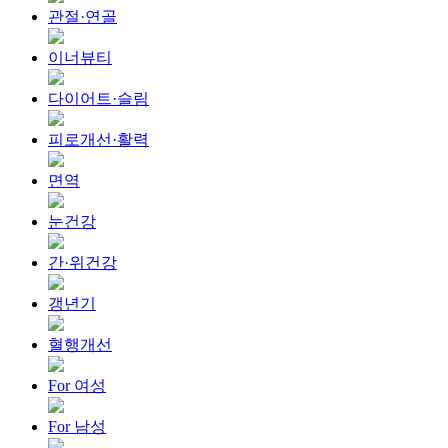
관절·연골
이너뷰티
다이어트·슬림
피로개선·활력
면역
눈건강
간·위건강
갱년기
혈행개선
For 여성
For 남성