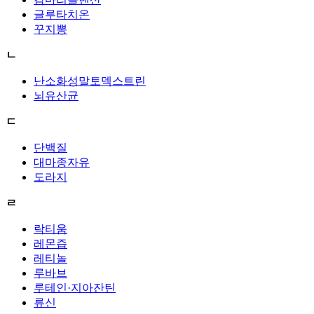
글루타치온
꾸지뽕
ㄴ
난소화성말토덱스트린
뇌유산균
ㄷ
단백질
대마종자유
도라지
ㄹ
락티움
레몬즙
레티놀
루바브
루테인·지아잔틴
류신