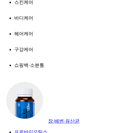
스킨케어
바디케어
헤어케어
구강케어
쇼핑백·소분통
장·배변·유산균
프로바이오틱스