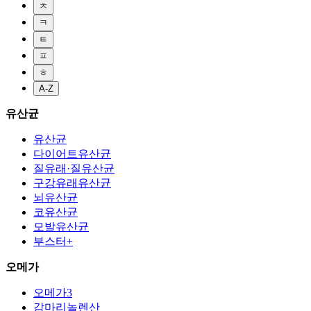
ㅊ
ㅋ
ㅌ
ㅍ
ㅎ
A-Z
유산균
유산균
다이어트유산균
질유래·질유산균
구강유래유산균
뇌유산균
코유산균
모발유산균
부스터+
오메가
오메가3
감마리놀렌산