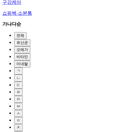
구강케어
쇼핑백·소분통
가나다순
전체
유산균
오메가
비타민
미네랄
ㄱ
ㄴ
ㄷ
ㄹ
ㅁ
ㅂ
ㅅ
ㅇ
ㅈ