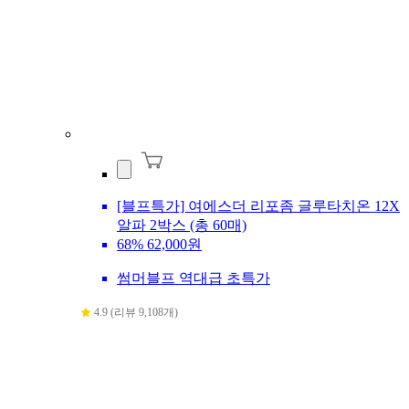
[블프특가] 여에스더 리포좀 글루타치온 12X
알파 2박스 (총 60매)
68%
62,000원
썸머블프 역대급 초특가
4.9 (리뷰 9,108개)