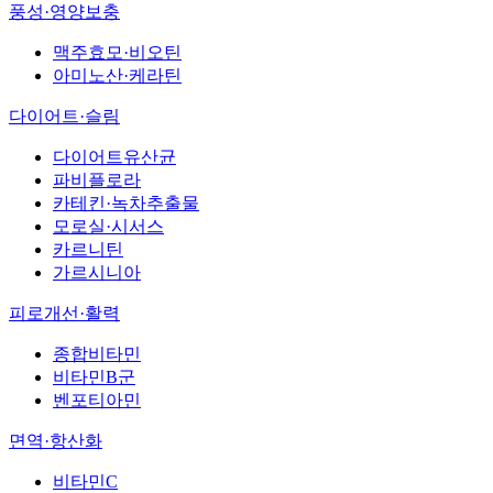
풍성·영양보충
맥주효모·비오틴
아미노산·케라틴
다이어트·슬림
다이어트유산균
파비플로라
카테킨·녹차추출물
모로실·시서스
카르니틴
가르시니아
피로개선·활력
종합비타민
비타민B군
벤포티아민
면역·항산화
비타민C