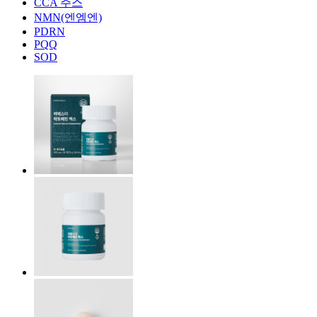
CCA 주스
NMN(엔엠엔)
PDRN
PQQ
SOD