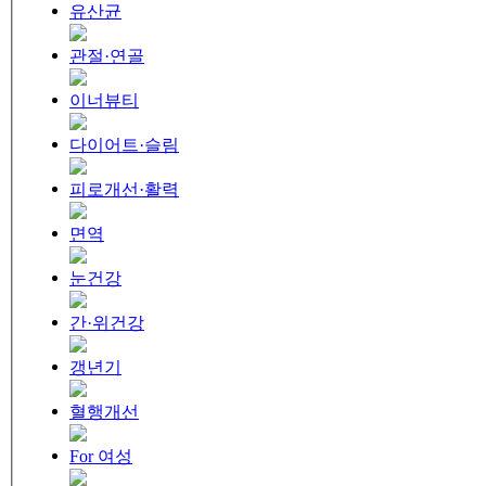
유산균
관절·연골
이너뷰티
다이어트·슬림
피로개선·활력
면역
눈건강
간·위건강
갱년기
혈행개선
For 여성