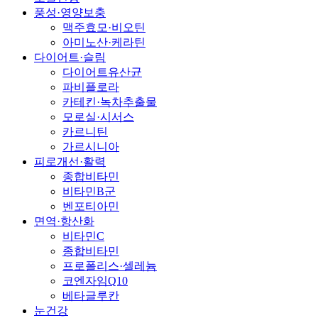
풍성·영양보충
맥주효모·비오틴
아미노산·케라틴
다이어트·슬림
다이어트유산균
파비플로라
카테킨·녹차추출물
모로실·시서스
카르니틴
가르시니아
피로개선·활력
종합비타민
비타민B군
벤포티아민
면역·항산화
비타민C
종합비타민
프로폴리스·셀레늄
코엔자임Q10
베타글루칸
눈건강