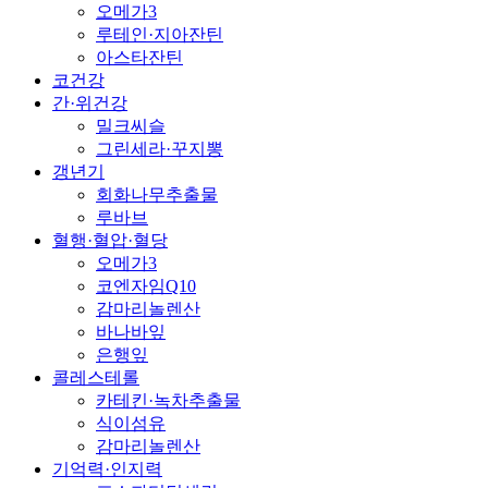
오메가3
루테인·지아잔틴
아스타잔틴
코건강
간·위건강
밀크씨슬
그린세라·꾸지뽕
갱년기
회화나무추출물
루바브
혈행·혈압·혈당
오메가3
코엔자임Q10
감마리놀렌산
바나바잎
은행잎
콜레스테롤
카테킨·녹차추출물
식이섬유
감마리놀렌산
기억력·인지력