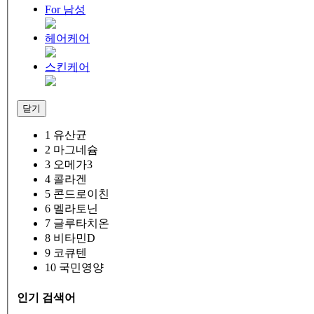
For 남성
헤어케어
스킨케어
닫기
1
유산균
2
마그네슘
3
오메가3
4
콜라겐
5
콘드로이친
6
멜라토닌
7
글루타치온
8
비타민D
9
코큐텐
10
국민영양
인기 검색어