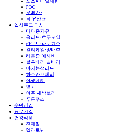
포스파티딜세린
PQQ
오메가3
뇌 유산균
헬시푸드·과채
대마종자유
올리브·호두오일
카무트·파로효소
컬리케일·양배추
레몬즙·애사비
블루베리·빌베리
마시는샐러드
하스카프베리
야생베리
말차
여주·새싹보리
푸룬주스
수면건강
요로건강
건강식품
전해질
멜라토닌