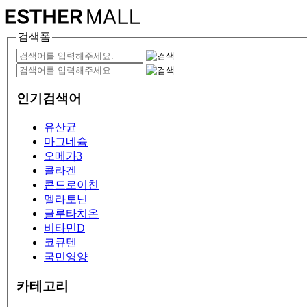
검색폼
인기검색어
유산균
마그네슘
오메가3
콜라겐
콘드로이친
멜라토닌
글루타치온
비타민D
코큐텐
국민영양
카테고리