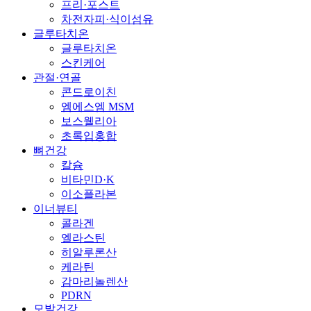
프리·포스트
차전자피·식이섬유
글루타치온
글루타치온
스킨케어
관절·연골
콘드로이친
엠에스엠 MSM
보스웰리아
초록입홍합
뼈건강
칼슘
비타민D·K
이소플라본
이너뷰티
콜라겐
엘라스틴
히알루론산
케라틴
감마리놀렌산
PDRN
모발건강