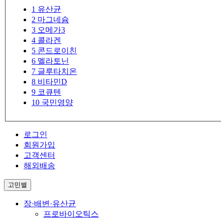
1
유산균
2
마그네슘
3
오메가3
4
콜라겐
5
콘드로이친
6
멜라토닌
7
글루타치온
8
비타민D
9
코큐텐
10
국민영양
로그인
회원가입
고객센터
해외배송
고민별
장·배변·유산균
프로바이오틱스