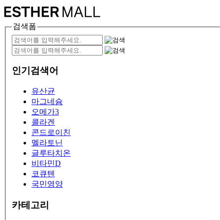
검색폼
인기검색어
유산균
마그네슘
오메가3
콜라겐
콘드로이친
멜라토닌
글루타치온
비타민D
코큐텐
국민영양
카테고리