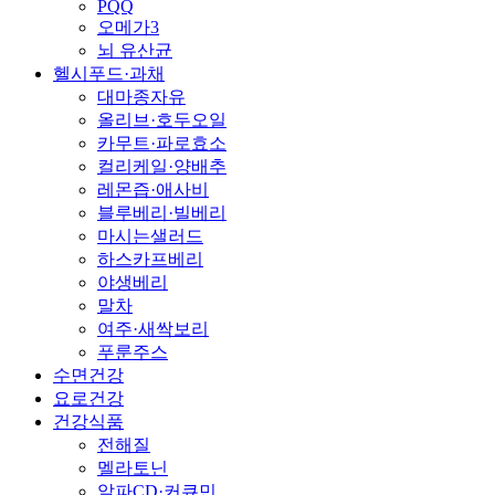
PQQ
오메가3
뇌 유산균
헬시푸드·과채
대마종자유
올리브·호두오일
카무트·파로효소
컬리케일·양배추
레몬즙·애사비
블루베리·빌베리
마시는샐러드
하스카프베리
야생베리
말차
여주·새싹보리
푸룬주스
수면건강
요로건강
건강식품
전해질
멜라토닌
알파CD·커큐민