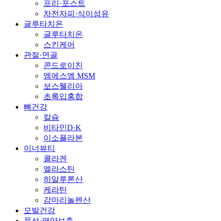
프리·포스트
차전자피·식이섬유
글루타치온
글루타치온
스킨케어
관절·연골
콘드로이친
엠에스엠 MSM
보스웰리아
초록입홍합
뼈건강
칼슘
비타민D·K
이소플라본
이너뷰티
콜라겐
엘라스틴
히알루론산
케라틴
감마리놀렌산
모발건강
풍성·영양보충