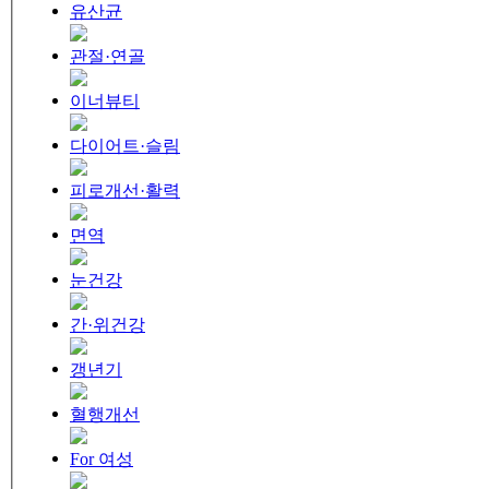
유산균
관절·연골
이너뷰티
다이어트·슬림
피로개선·활력
면역
눈건강
간·위건강
갱년기
혈행개선
For 여성