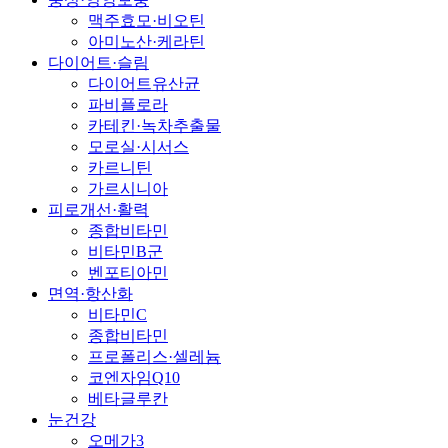
맥주효모·비오틴
아미노산·케라틴
다이어트·슬림
다이어트유산균
파비플로라
카테킨·녹차추출물
모로실·시서스
카르니틴
가르시니아
피로개선·활력
종합비타민
비타민B군
벤포티아민
면역·항산화
비타민C
종합비타민
프로폴리스·셀레늄
코엔자임Q10
베타글루칸
눈건강
오메가3