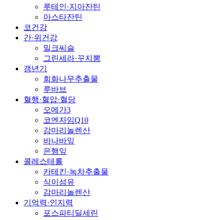
루테인·지아잔틴
아스타잔틴
코건강
간·위건강
밀크씨슬
그린세라·꾸지뽕
갱년기
회화나무추출물
루바브
혈행·혈압·혈당
오메가3
코엔자임Q10
감마리놀렌산
바나바잎
은행잎
콜레스테롤
카테킨·녹차추출물
식이섬유
감마리놀렌산
기억력·인지력
포스파티딜세린