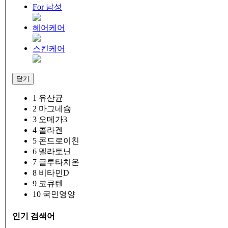
For 남성
헤어케어
스킨케어
닫기
1
유산균
2
마그네슘
3
오메가3
4
콜라겐
5
콘드로이친
6
멜라토닌
7
글루타치온
8
비타민D
9
코큐텐
10
국민영양
인기 검색어