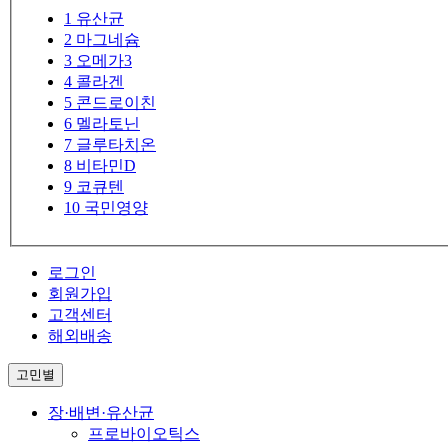
1
유산균
2
마그네슘
3
오메가3
4
콜라겐
5
콘드로이친
6
멜라토닌
7
글루타치온
8
비타민D
9
코큐텐
10
국민영양
로그인
회원가입
고객센터
해외배송
고민별
장·배변·유산균
프로바이오틱스