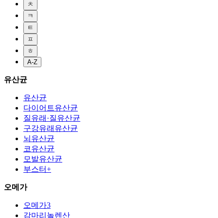
ㅊ
ㅋ
ㅌ
ㅍ
ㅎ
A-Z
유산균
유산균
다이어트유산균
질유래·질유산균
구강유래유산균
뇌유산균
코유산균
모발유산균
부스터+
오메가
오메가3
감마리놀렌산