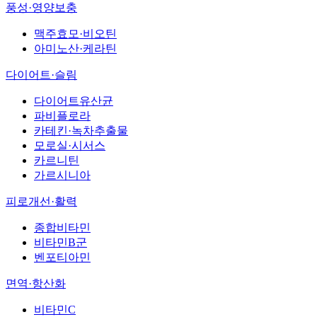
풍성·영양보충
맥주효모·비오틴
아미노산·케라틴
다이어트·슬림
다이어트유산균
파비플로라
카테킨·녹차추출물
모로실·시서스
카르니틴
가르시니아
피로개선·활력
종합비타민
비타민B군
벤포티아민
면역·항산화
비타민C