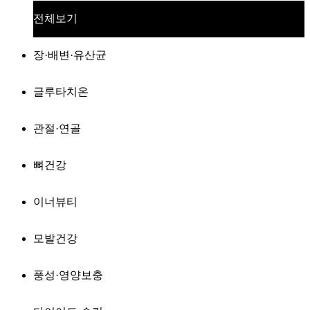
전체보기
장·배변·유산균
글루타치온
관절·연골
뼈건강
이너뷰티
모발건강
풍성·영양보충