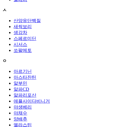
ㅅ
산양유단백질
새싹보리
생강차
스페르미딘
시서스
쏘팔메토
ㅇ
아르기닌
아스타잔틴
알부민
알파CD
알파리포산
애플사이다비니거
야생베리
야채수
양배추
엘라스틴