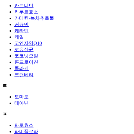
카르니틴
카무트효소
카테킨·녹차추출물
커큐민
케라틴
케일
코엔자임Q10
코유산균
코코넛오일
콘드로이친
콜라겐
크랜베리
ㅌ
토마토
테아닌
ㅍ
파로효소
파비플로라