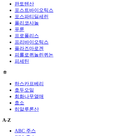
판토텐산
포스트바이오틱스
포스파티딜세린
폴리코사놀
푸룬
프로폴리스
프리바이오틱스
플라즈마로겐
피롤로퀴놀린퀴논
피세틴
ㅎ
하스카프베리
호두오일
회화나무열매
효소
히알루론산
A-Z
ABC 주스