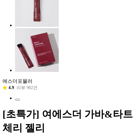
에스더포뮬러
4.9
리뷰 902건
[초특가] 여에스더 가바&타트
체리 젤리