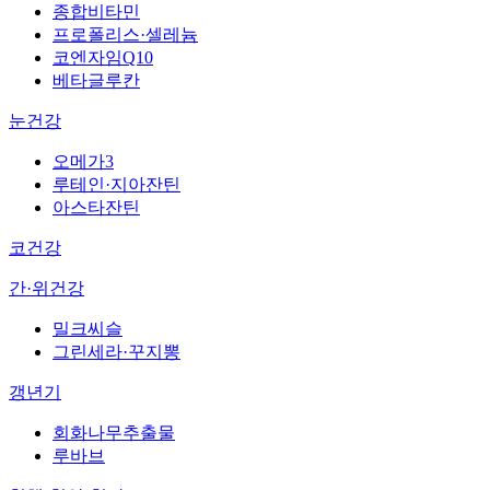
종합비타민
프로폴리스·셀레늄
코엔자임Q10
베타글루칸
눈건강
오메가3
루테인·지아잔틴
아스타잔틴
코건강
간·위건강
밀크씨슬
그린세라·꾸지뽕
갱년기
회화나무추출물
루바브