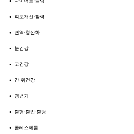
다이어트·슬림
피로개선·활력
면역·항산화
눈건강
코건강
간·위건강
갱년기
혈행·혈압·혈당
콜레스테롤