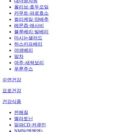
대마종자유
올리브·호두오일
카무트·파로효소
컬리케일·양배추
레몬즙·애사비
블루베리·빌베리
마시는샐러드
하스카프베리
야생베리
말차
여주·새싹보리
푸룬주스
수면건강
요로건강
건강식품
전해질
멜라토닌
알파CD·커큐민
NMN(엔엠엔)