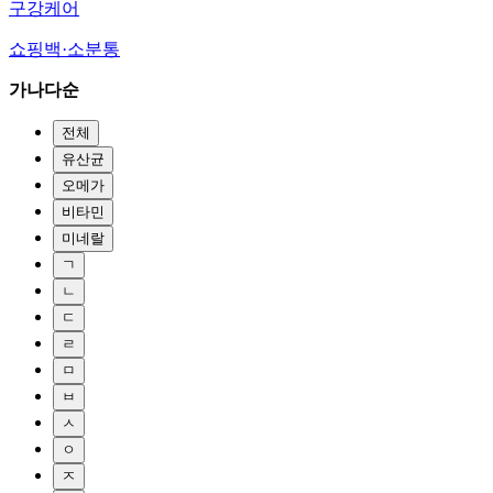
구강케어
쇼핑백·소분통
가나다순
전체
유산균
오메가
비타민
미네랄
ㄱ
ㄴ
ㄷ
ㄹ
ㅁ
ㅂ
ㅅ
ㅇ
ㅈ