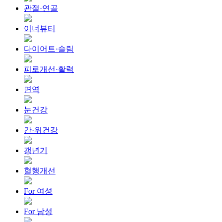
관절·연골
이너뷰티
다이어트·슬림
피로개선·활력
면역
눈건강
간·위건강
갱년기
혈행개선
For 여성
For 남성