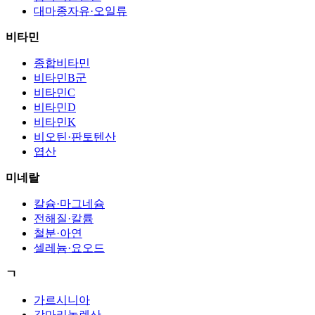
대마종자유·오일류
비타민
종합비타민
비타민B군
비타민C
비타민D
비타민K
비오틴·판토텐산
엽산
미네랄
칼슘·마그네슘
전해질·칼륨
철분·아연
셀레늄·요오드
ㄱ
가르시니아
감마리놀렌산