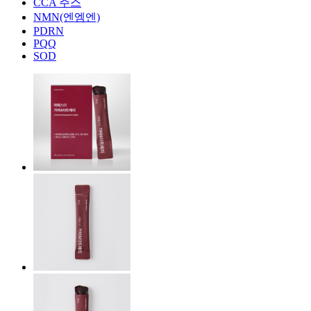
CCA 주스
NMN(엔엠엔)
PDRN
PQQ
SOD