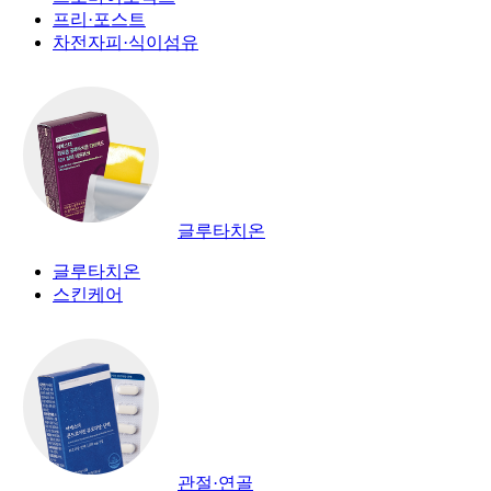
프리·포스트
차전자피·식이섬유
글루타치온
글루타치온
스킨케어
관절·연골