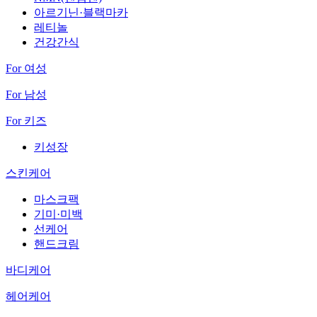
아르기닌·블랙마카
레티놀
건강간식
For 여성
For 남성
For 키즈
키성장
스킨케어
마스크팩
기미·미백
선케어
핸드크림
바디케어
헤어케어