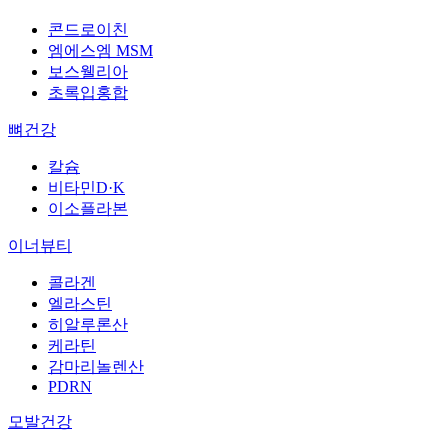
콘드로이친
엠에스엠 MSM
보스웰리아
초록입홍합
뼈건강
칼슘
비타민D·K
이소플라본
이너뷰티
콜라겐
엘라스틴
히알루론산
케라틴
감마리놀렌산
PDRN
모발건강