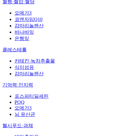
혈행·혈압·혈당
오메가3
코엔자임Q10
감마리놀렌산
바나바잎
은행잎
콜레스테롤
카테킨·녹차추출물
식이섬유
감마리놀렌산
기억력·인지력
포스파티딜세린
PQQ
오메가3
뇌 유산균
헬시푸드·과채