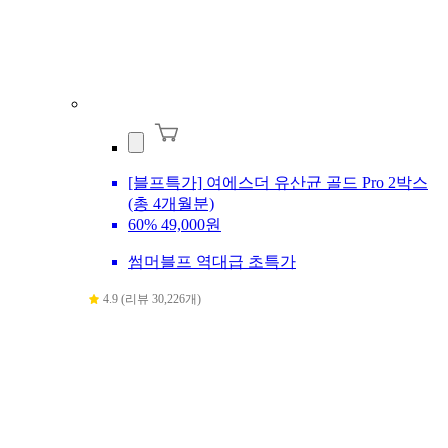
[블프특가] 여에스더 유산균 골드 Pro 2박스
(총 4개월분)
60%
49,000원
썸머블프 역대급 초특가
4.9 (리뷰 30,226개)