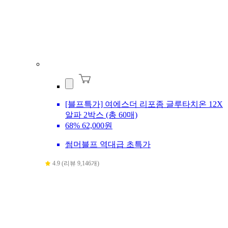
[블프특가] 여에스더 리포좀 글루타치온 12X
알파 2박스 (총 60매)
68%
62,000원
썸머블프 역대급 초특가
4.9 (리뷰 9,146개)