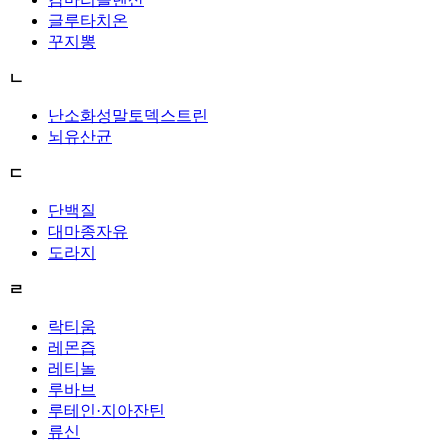
글루타치온
꾸지뽕
ㄴ
난소화성말토덱스트린
뇌유산균
ㄷ
단백질
대마종자유
도라지
ㄹ
락티움
레몬즙
레티놀
루바브
루테인·지아잔틴
류신