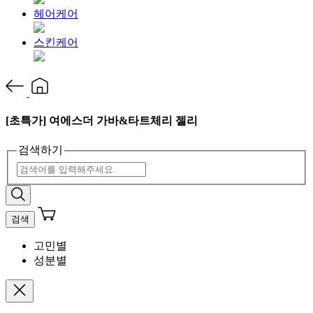
헤어케어
스킨케어
[초특가] 여에스더 가바&타트체리 젤리
검색하기
검색
고민별
성분별