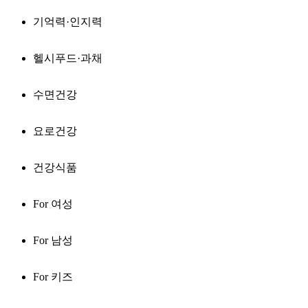
기억력·인지력
헬시푸드·과채
수면건강
요로건강
건강식품
For 여성
For 남성
For 키즈