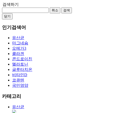
검색하기
취소
검색
닫기
인기검색어
유산균
마그네슘
오메가3
콜라겐
콘드로이친
멜라토닌
글루타치온
비타민D
코큐텐
국민영양
카테고리
유산균