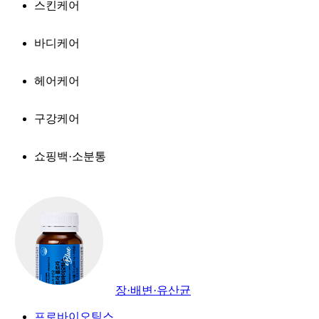
스킨케어
바디케어
헤어케어
구강케어
쇼핑백·소분통
장·배변·유산균
프로바이오틱스