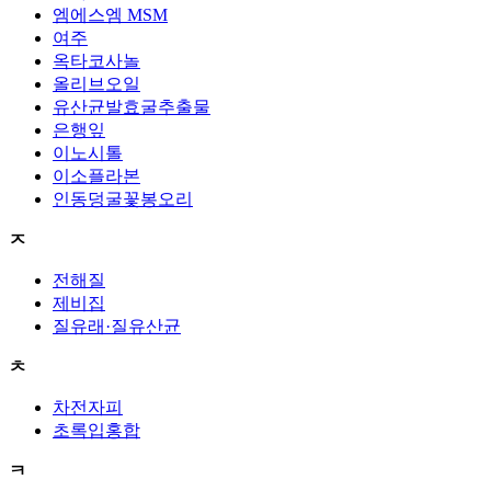
엠에스엠 MSM
여주
옥타코사놀
올리브오일
유산균발효굴추출물
은행잎
이노시톨
이소플라본
인동덩굴꽃봉오리
ㅈ
전해질
제비집
질유래·질유산균
ㅊ
차전자피
초록입홍합
ㅋ