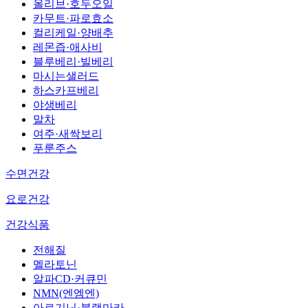
올리브·호두오일
카무트·파로효소
컬리케일·양배추
레몬즙·애사비
블루베리·빌베리
마시는샐러드
하스카프베리
야생베리
말차
여주·새싹보리
푸룬주스
수면건강
요로건강
건강식품
전해질
멜라토닌
알파CD·커큐민
NMN(엔엠엔)
아르기닌·블랙마카