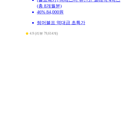
(총 8개월분)
46%
84,000원
썸머블프 역대급 초특가
4.9 (리뷰 79,614개)