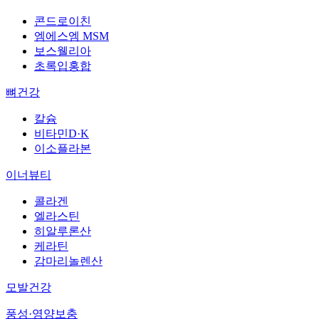
콘드로이친
엠에스엠 MSM
보스웰리아
초록입홍합
뼈건강
칼슘
비타민D·K
이소플라본
이너뷰티
콜라겐
엘라스틴
히알루론산
케라틴
감마리놀렌산
모발건강
풍성·영양보충