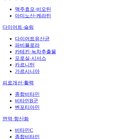
맥주효모·비오틴
아미노산·케라틴
다이어트·슬림
다이어트유산균
파비플로라
카테킨·녹차추출물
모로실·시서스
카르니틴
가르시니아
피로개선·활력
종합비타민
비타민B군
벤포티아민
면역·항산화
비타민C
종합비타민