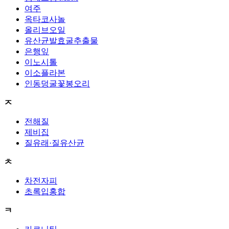
여주
옥타코사놀
올리브오일
유산균발효굴추출물
은행잎
이노시톨
이소플라본
인동덩굴꽃봉오리
ㅈ
전해질
제비집
질유래·질유산균
ㅊ
차전자피
초록입홍합
ㅋ