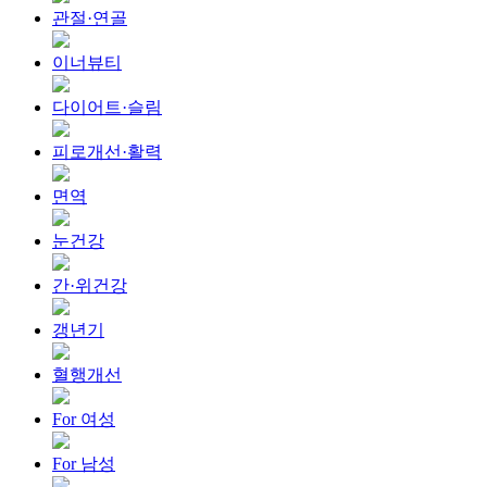
관절·연골
이너뷰티
다이어트·슬림
피로개선·활력
면역
눈건강
간·위건강
갱년기
혈행개선
For 여성
For 남성