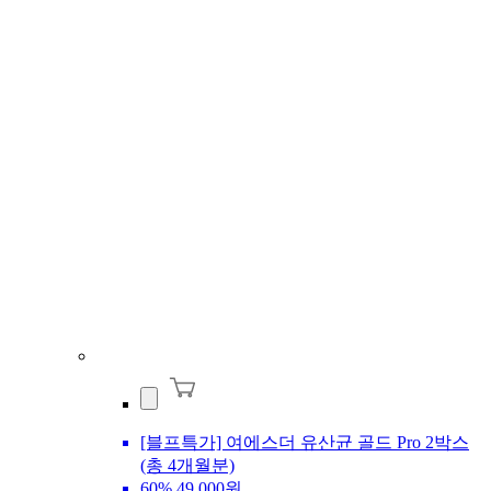
[블프특가] 여에스더 유산균 골드 Pro 2박스
(총 4개월분)
60%
49,000원