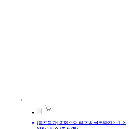
[블프특가] 여에스더 리포좀 글루타치온 12X
알파 2박스 (총 60매)