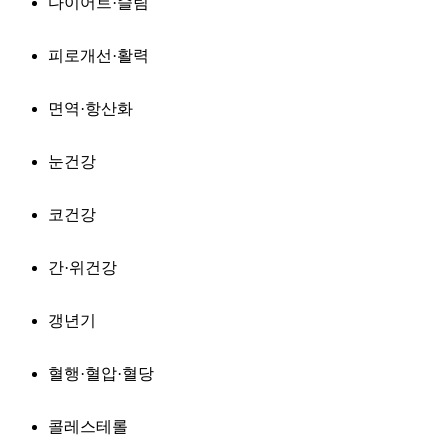
다이어트·슬림
피로개선·활력
면역·항산화
눈건강
코건강
간·위건강
갱년기
혈행·혈압·혈당
콜레스테롤