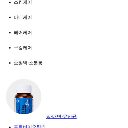
스킨케어
바디케어
헤어케어
구강케어
쇼핑백·소분통
장·배변·유산균
프로바이오틱스