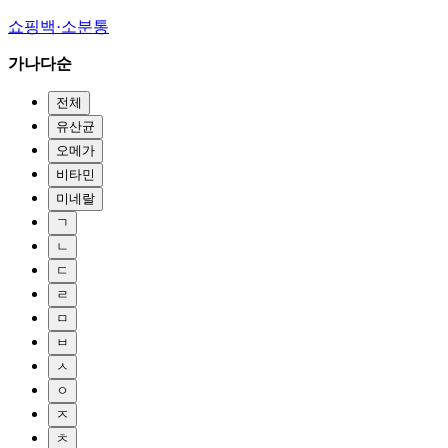
쇼핑백·소분통
가나다순
전체
유산균
오메가
비타민
미네랄
ㄱ
ㄴ
ㄷ
ㄹ
ㅁ
ㅂ
ㅅ
ㅇ
ㅈ
ㅊ