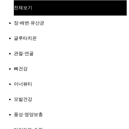
전체보기
장·배변·유산균
글루타치온
관절·연골
뼈건강
이너뷰티
모발건강
풍성·영양보충