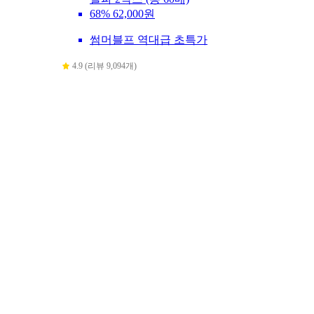
68%
62,000원
썸머블프 역대급 초특가
4.9 (리뷰 9,094개)