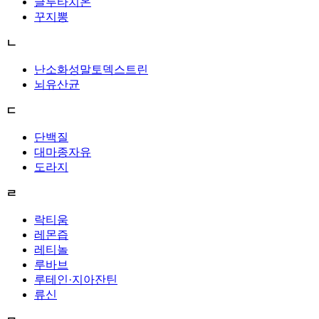
글루타치온
꾸지뽕
ㄴ
난소화성말토덱스트린
뇌유산균
ㄷ
단백질
대마종자유
도라지
ㄹ
락티움
레몬즙
레티놀
루바브
루테인·지아잔틴
류신