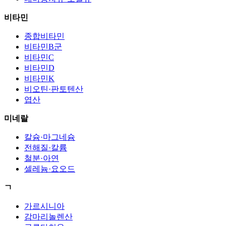
비타민
종합비타민
비타민B군
비타민C
비타민D
비타민K
비오틴·판토텐산
엽산
미네랄
칼슘·마그네슘
전해질·칼륨
철분·아연
셀레늄·요오드
ㄱ
가르시니아
감마리놀렌산