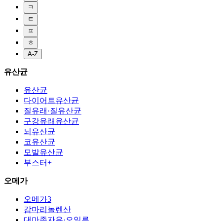
ㅋ
ㅌ
ㅍ
ㅎ
A-Z
유산균
유산균
다이어트유산균
질유래·질유산균
구강유래유산균
뇌유산균
코유산균
모발유산균
부스터+
오메가
오메가3
감마리놀렌산
대마종자유·오일류