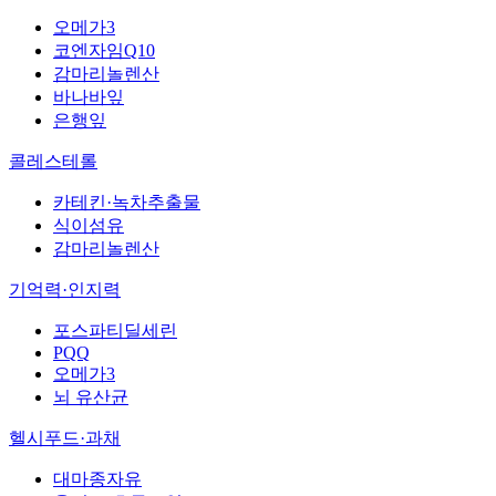
오메가3
코엔자임Q10
감마리놀렌산
바나바잎
은행잎
콜레스테롤
카테킨·녹차추출물
식이섬유
감마리놀렌산
기억력·인지력
포스파티딜세린
PQQ
오메가3
뇌 유산균
헬시푸드·과채
대마종자유