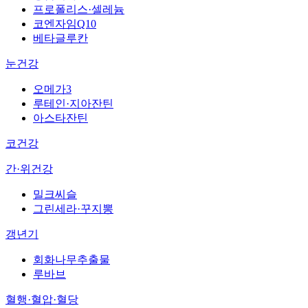
프로폴리스·셀레늄
코엔자임Q10
베타글루칸
눈건강
오메가3
루테인·지아잔틴
아스타잔틴
코건강
간·위건강
밀크씨슬
그린세라·꾸지뽕
갱년기
회화나무추출물
루바브
혈행·혈압·혈당