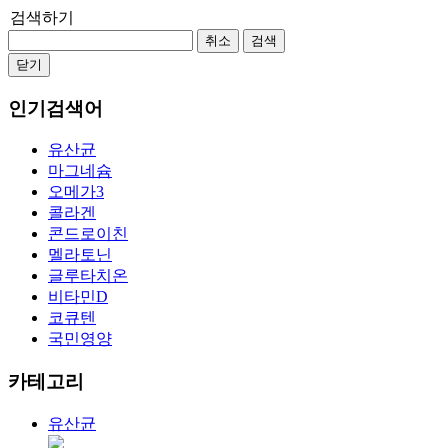
검색하기
취소
검색
닫기
인기검색어
유산균
마그네슘
오메가3
콜라겐
콘드로이친
멜라토닌
글루타치온
비타민D
코큐텐
국민영양
카테고리
유산균