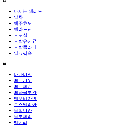
ㅁ
마시는 샐러드
말차
맥주효모
멜라토닌
모로실
모발유산균
모발콜라겐
밀크씨슬
ㅂ
바나바잎
베르가못
베르베린
베타글루칸
벤포티아민
보스웰리아
블랙마카
블루베리
빌베리