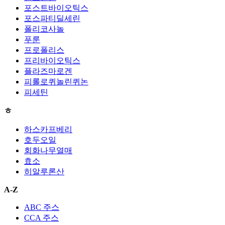
포스트바이오틱스
포스파티딜세린
폴리코사놀
푸룬
프로폴리스
프리바이오틱스
플라즈마로겐
피롤로퀴놀린퀴논
피세틴
ㅎ
하스카프베리
호두오일
회화나무열매
효소
히알루론산
A-Z
ABC 주스
CCA 주스