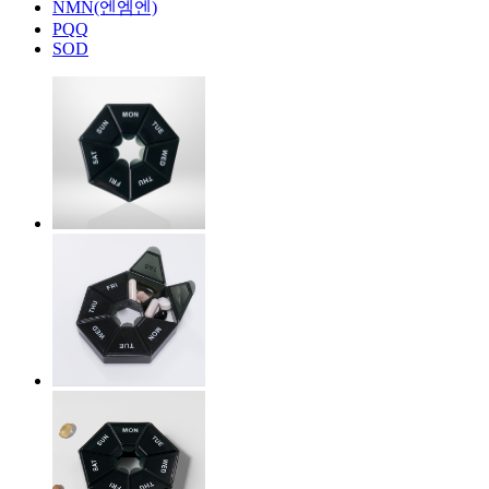
NMN(엔엠엔)
PQQ
SOD