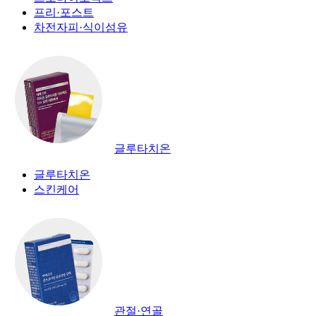
프리·포스트
차전자피·식이섬유
글루타치온
글루타치온
스킨케어
관절·연골