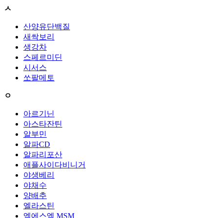
ㅅ
산양유단백질
새싹보리
생강차
스페르미딘
시서스
쏘팔메토
ㅇ
아르기닌
아스타잔틴
알부민
알파CD
알파리포산
애플사이다비니거
야생베리
야채수
양배추
엘라스틴
엠에스엠 MSM