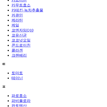
카르니틴
카무트효소
카테킨·녹차추출물
커큐민
케라틴
케일
코엔자임Q10
코유산균
코코넛오일
콘드로이친
콜라겐
크랜베리
ㅌ
토마토
테아닌
ㅍ
파로효소
파비플로라
판토텐산