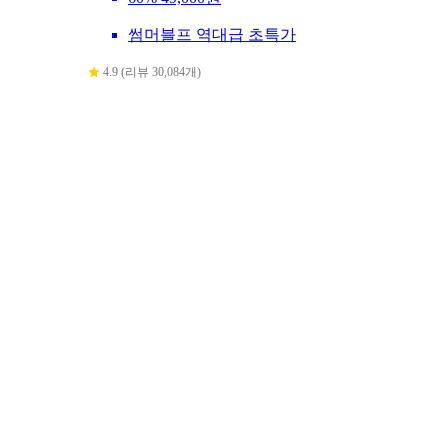
썸머블프 역대급 초특가
4.9 (리뷰 30,084개)