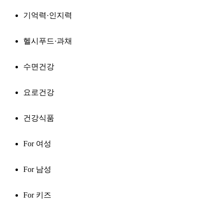
기억력·인지력
헬시푸드·과채
수면건강
요로건강
건강식품
For 여성
For 남성
For 키즈