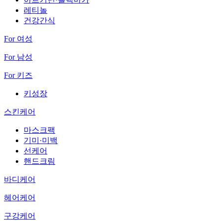
레티놀
건강간식
For 여성
For 남성
For 키즈
키성장
스킨케어
마스크팩
기미·미백
선케어
핸드크림
바디케어
헤어케어
구강케어