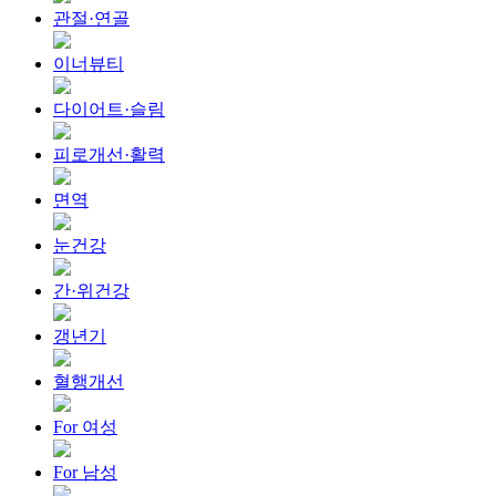
관절·연골
이너뷰티
다이어트·슬림
피로개선·활력
면역
눈건강
간·위건강
갱년기
혈행개선
For 여성
For 남성