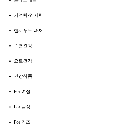
기억력·인지력
헬시푸드·과채
수면건강
요로건강
건강식품
For 여성
For 남성
For 키즈