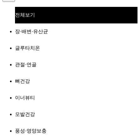
전체보기
장·배변·유산균
글루타치온
관절·연골
뼈건강
이너뷰티
모발건강
풍성·영양보충