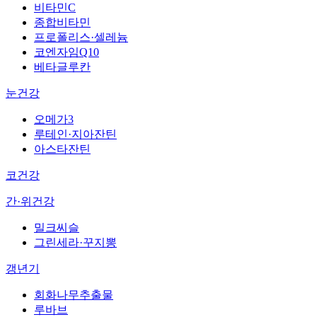
비타민C
종합비타민
프로폴리스·셀레늄
코엔자임Q10
베타글루칸
눈건강
오메가3
루테인·지아잔틴
아스타잔틴
코건강
간·위건강
밀크씨슬
그린세라·꾸지뽕
갱년기
회화나무추출물
루바브