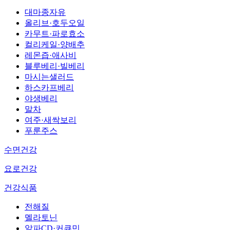
대마종자유
올리브·호두오일
카무트·파로효소
컬리케일·양배추
레몬즙·애사비
블루베리·빌베리
마시는샐러드
하스카프베리
야생베리
말차
여주·새싹보리
푸룬주스
수면건강
요로건강
건강식품
전해질
멜라토닌
알파CD·커큐민