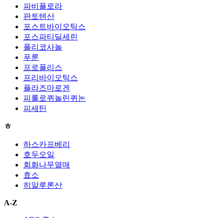
파비플로라
판토텐산
포스트바이오틱스
포스파티딜세린
폴리코사놀
푸룬
프로폴리스
프리바이오틱스
플라즈마로겐
피롤로퀴놀린퀴논
피세틴
ㅎ
하스카프베리
호두오일
회화나무열매
효소
히알루론산
A-Z