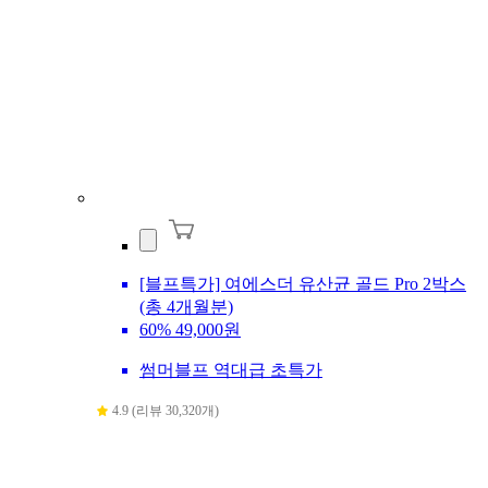
[블프특가] 여에스더 유산균 골드 Pro 2박스
(총 4개월분)
60%
49,000원
썸머블프 역대급 초특가
4.9 (리뷰 30,320개)