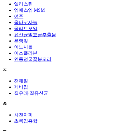
엘라스틴
엠에스엠 MSM
여주
옥타코사놀
올리브오일
유산균발효굴추출물
은행잎
이노시톨
이소플라본
인동덩굴꽃봉오리
ㅈ
전해질
제비집
질유래·질유산균
ㅊ
차전자피
초록입홍합