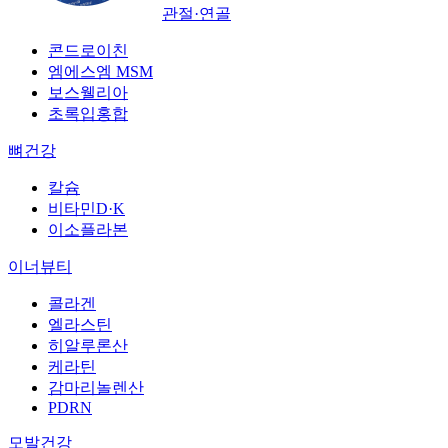
관절·연골
콘드로이친
엠에스엠 MSM
보스웰리아
초록입홍합
뼈건강
칼슘
비타민D·K
이소플라본
이너뷰티
콜라겐
엘라스틴
히알루론산
케라틴
감마리놀렌산
PDRN
모발건강