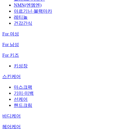
NMN(엔엠엔)
아르기닌·블랙마카
레티놀
건강간식
For 여성
For 남성
For 키즈
키성장
스킨케어
마스크팩
기미·미백
선케어
핸드크림
바디케어
헤어케어