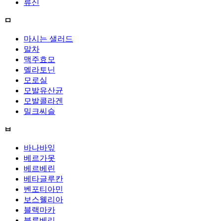
류신
ㅁ
마시는 샐러드
말차
맥주효모
멜라토닌
모로실
모발유산균
모발콜라겐
밀크씨슬
ㅂ
바나바잎
베르가못
베르베린
베타글루칸
벤포티아민
보스웰리아
블랙마카
블루베리