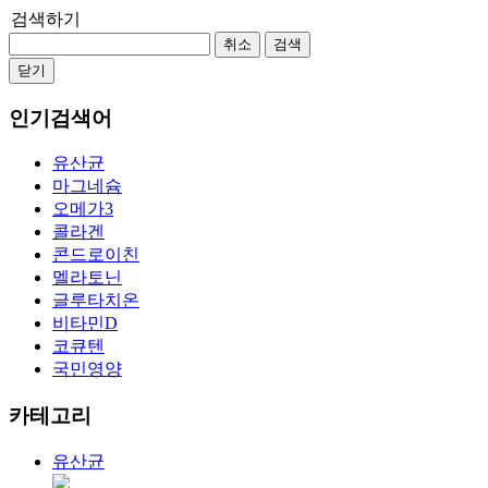
검색하기
취소
검색
닫기
인기검색어
유산균
마그네슘
오메가3
콜라겐
콘드로이친
멜라토닌
글루타치온
비타민D
코큐텐
국민영양
카테고리
유산균