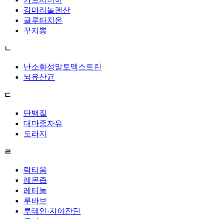
감마리놀렌산
글루타치온
꾸지뽕
ㄴ
난소화성말토덱스트린
뇌유산균
ㄷ
단백질
대마종자유
도라지
ㄹ
락티움
레몬즙
레티놀
루바브
루테인·지아잔틴