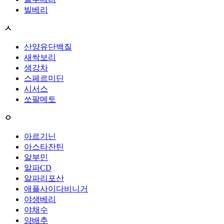
빌베리
ㅅ
산양유단백질
새싹보리
생강차
스페르미딘
시서스
쏘팔메토
ㅇ
아르기닌
아스타잔틴
알부민
알파CD
알파리포산
애플사이다비니거
야생베리
야채수
양배추