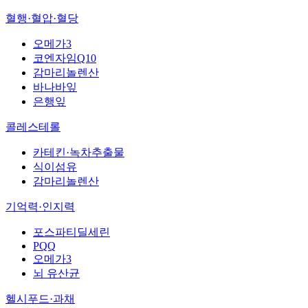
혈행·혈압·혈당
오메가3
코엔자임Q10
감마리놀렌산
바나바잎
은행잎
콜레스테롤
카테킨·녹차추출물
식이섬유
감마리놀렌산
기억력·인지력
포스파티딜세린
PQQ
오메가3
뇌 유산균
헬시푸드·과채