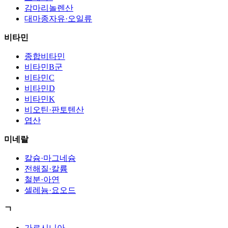
감마리놀렌산
대마종자유·오일류
비타민
종합비타민
비타민B군
비타민C
비타민D
비타민K
비오틴·판토텐산
엽산
미네랄
칼슘·마그네슘
전해질·칼륨
철분·아연
셀레늄·요오드
ㄱ
가르시니아