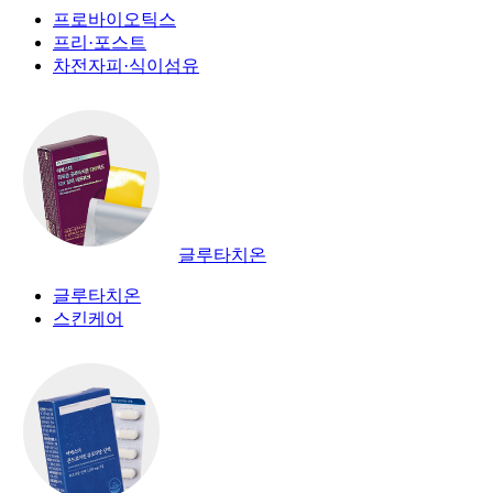
프로바이오틱스
프리·포스트
차전자피·식이섬유
글루타치온
글루타치온
스킨케어