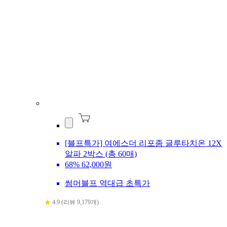
[블프특가] 여에스더 리포좀 글루타치온 12X
알파 2박스 (총 60매)
68%
62,000원
썸머블프 역대급 초특가
4.9 (리뷰 9,179개)