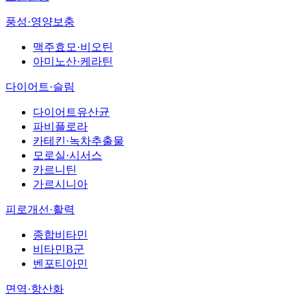
풍성·영양보충
맥주효모·비오틴
아미노산·케라틴
다이어트·슬림
다이어트유산균
파비플로라
카테킨·녹차추출물
모로실·시서스
카르니틴
가르시니아
피로개선·활력
종합비타민
비타민B군
벤포티아민
면역·항산화