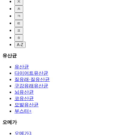
ㅈ
ㅊ
ㅋ
ㅌ
ㅍ
ㅎ
A-Z
유산균
유산균
다이어트유산균
질유래·질유산균
구강유래유산균
뇌유산균
코유산균
모발유산균
부스터+
오메가
오메가3