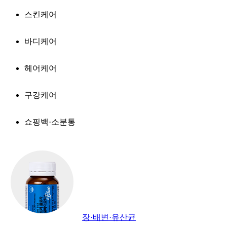
스킨케어
바디케어
헤어케어
구강케어
쇼핑백·소분통
장·배변·유산균