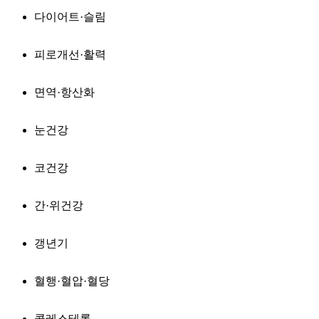
다이어트·슬림
피로개선·활력
면역·항산화
눈건강
코건강
간·위건강
갱년기
혈행·혈압·혈당
콜레스테롤