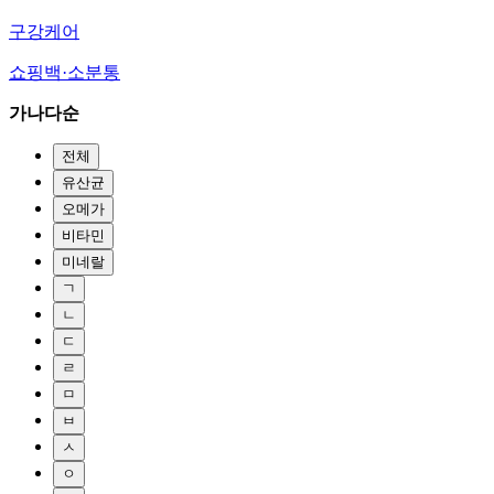
구강케어
쇼핑백·소분통
가나다순
전체
유산균
오메가
비타민
미네랄
ㄱ
ㄴ
ㄷ
ㄹ
ㅁ
ㅂ
ㅅ
ㅇ