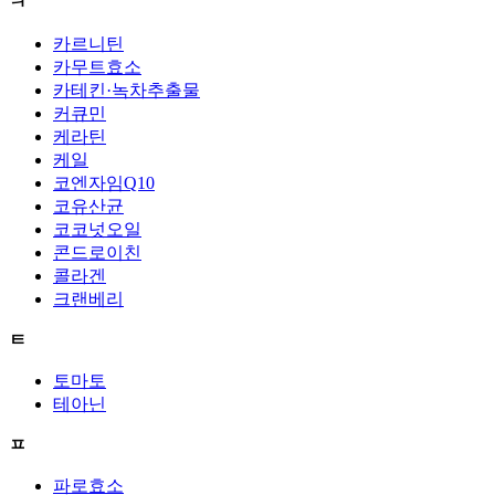
ㅋ
카르니틴
카무트효소
카테킨·녹차추출물
커큐민
케라틴
케일
코엔자임Q10
코유산균
코코넛오일
콘드로이친
콜라겐
크랜베리
ㅌ
토마토
테아닌
ㅍ
파로효소