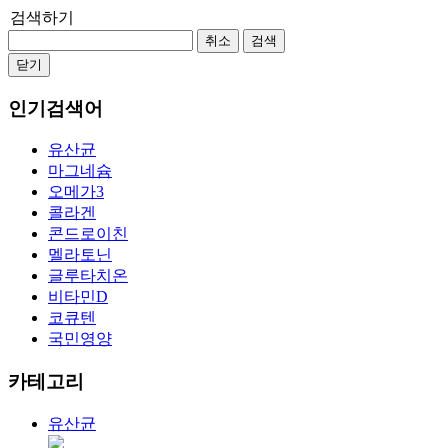
검색하기
취소
검색
닫기
인기검색어
유산균
마그네슘
오메가3
콜라겐
콘드로이친
멜라토닌
글루타치온
비타민D
코큐텐
국민영양
카테고리
유산균