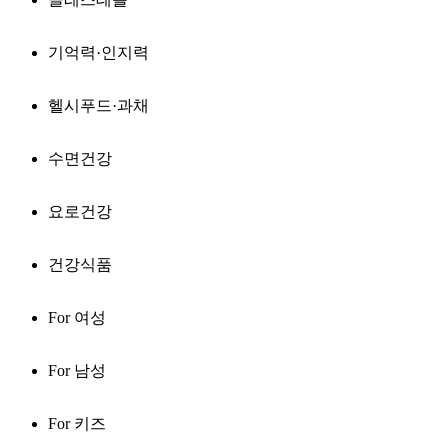
기억력·인지력
헬시푸드·과채
수면건강
요로건강
건강식품
For 여성
For 남성
For 키즈