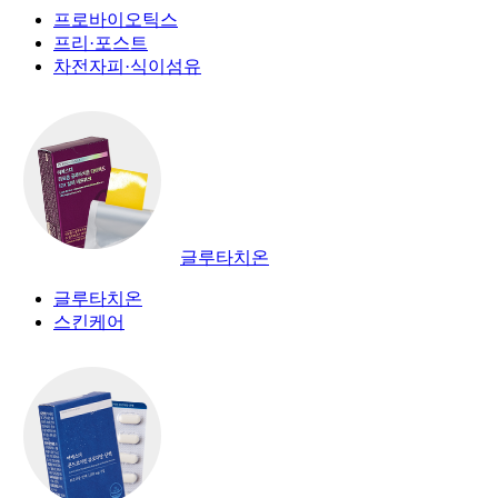
프로바이오틱스
프리·포스트
차전자피·식이섬유
글루타치온
글루타치온
스킨케어