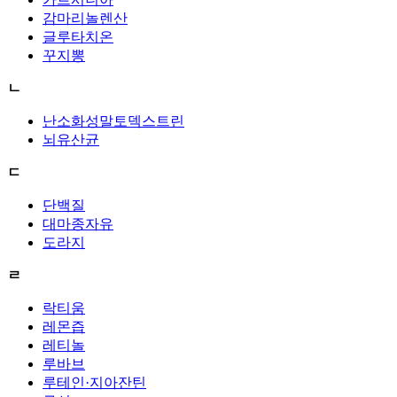
감마리놀렌산
글루타치온
꾸지뽕
ㄴ
난소화성말토덱스트린
뇌유산균
ㄷ
단백질
대마종자유
도라지
ㄹ
락티움
레몬즙
레티놀
루바브
루테인·지아잔틴