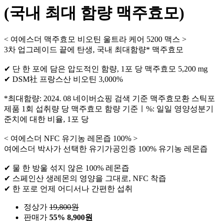
(국내 최대 함량 맥주효모)
< 여에스더 맥주효모 비오틴 울트라 케어 5200 맥스 >
3차 업그레이드 끝에 탄생, 국내 최대함량* 맥주효모
✔ 단 한 포에 담은 압도적인 함량, 1포 당 맥주효모 5,200 mg
✔ DSM社 프랑스산 비오틴 3,000%
*최대함량: 2024. 08 네이버쇼핑 검색 기준 맥주효모환 스틱포
제품 1회 섭취량 당 맥주효모 함량 기준ㅣ%: 일일 영양성분기
준치에 대한 비율, 1포 당
< 여에스더 NFC 유기농 레몬즙 100% >
여에스더 박사가 선택한 유기가공인증 100% 유기농 레몬즙
✔ 물 한 방울 섞지 않은 100% 레몬즙
✔ 스페인산 생레몬의 영양을 그대로, NFC 착즙
✔ 한 포로 언제 어디서나 간편한 섭취
정상가
19,800
원
판매가
55%
8,900원