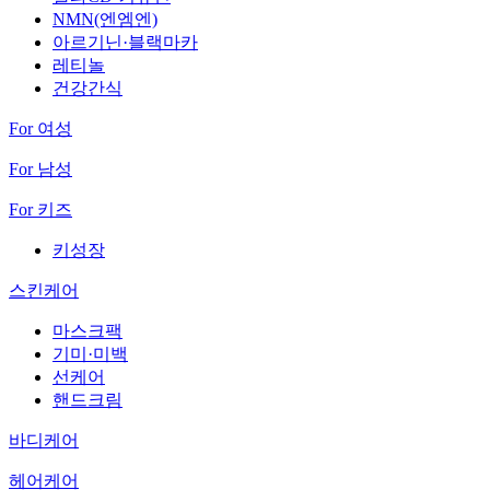
NMN(엔엠엔)
아르기닌·블랙마카
레티놀
건강간식
For 여성
For 남성
For 키즈
키성장
스킨케어
마스크팩
기미·미백
선케어
핸드크림
바디케어
헤어케어