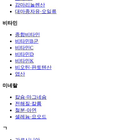
감마리놀렌산
대마종자유·오일류
비타민
종합비타민
비타민B군
비타민C
비타민D
비타민K
비오틴·판토텐산
엽산
미네랄
칼슘·마그네슘
전해질·칼륨
철분·아연
셀레늄·요오드
ㄱ
가르시니아