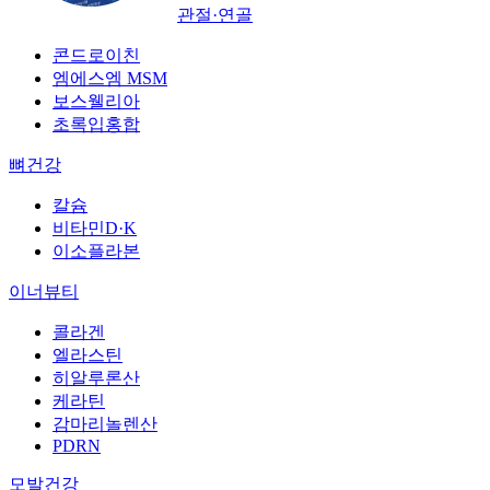
관절·연골
콘드로이친
엠에스엠 MSM
보스웰리아
초록입홍합
뼈건강
칼슘
비타민D·K
이소플라본
이너뷰티
콜라겐
엘라스틴
히알루론산
케라틴
감마리놀렌산
PDRN
모발건강