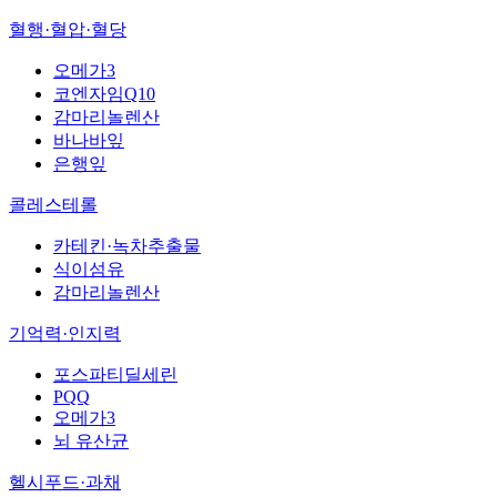
혈행·혈압·혈당
오메가3
코엔자임Q10
감마리놀렌산
바나바잎
은행잎
콜레스테롤
카테킨·녹차추출물
식이섬유
감마리놀렌산
기억력·인지력
포스파티딜세린
PQQ
오메가3
뇌 유산균
헬시푸드·과채