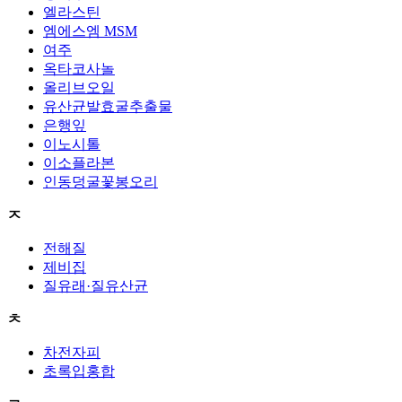
엘라스틴
엠에스엠 MSM
여주
옥타코사놀
올리브오일
유산균발효굴추출물
은행잎
이노시톨
이소플라본
인동덩굴꽃봉오리
ㅈ
전해질
제비집
질유래·질유산균
ㅊ
차전자피
초록입홍합