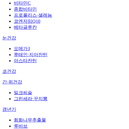
비타민C
종합비타민
프로폴리스·셀레늄
코엔자임Q10
베타글루칸
눈건강
오메가3
루테인·지아잔틴
아스타잔틴
코건강
간·위건강
밀크씨슬
그린세라·꾸지뽕
갱년기
회화나무추출물
루바브