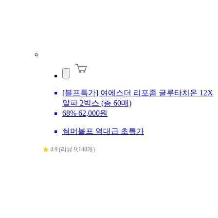
[블프특가] 여에스더 리포좀 글루타치온 12X
알파 2박스 (총 60매)
68%
62,000원
썸머블프 역대급 초특가
4.9 (리뷰 9,148개)