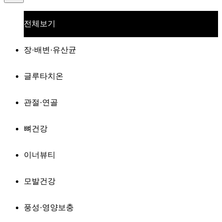
전체보기
장·배변·유산균
글루타치온
관절·연골
뼈건강
이너뷰티
모발건강
풍성·영양보충