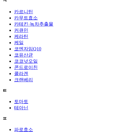
ㅋ
카르니틴
카무트효소
카테킨·녹차추출물
커큐민
케라틴
케일
코엔자임Q10
코유산균
코코넛오일
콘드로이친
콜라겐
크랜베리
ㅌ
토마토
테아닌
ㅍ
파로효소