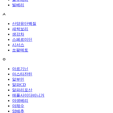
빌베리
ㅅ
산양유단백질
새싹보리
생강차
스페르미딘
시서스
쏘팔메토
ㅇ
아르기닌
아스타잔틴
알부민
알파CD
알파리포산
애플사이다비니거
야생베리
야채수
양배추