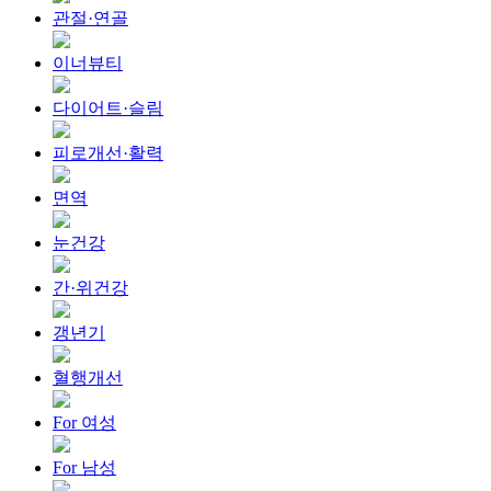
관절·연골
이너뷰티
다이어트·슬림
피로개선·활력
면역
눈건강
간·위건강
갱년기
혈행개선
For 여성
For 남성