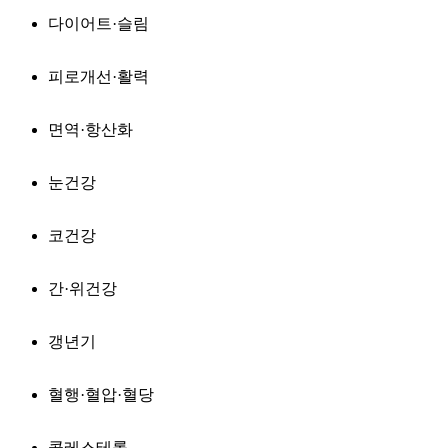
다이어트·슬림
피로개선·활력
면역·항산화
눈건강
코건강
간·위건강
갱년기
혈행·혈압·혈당
콜레스테롤