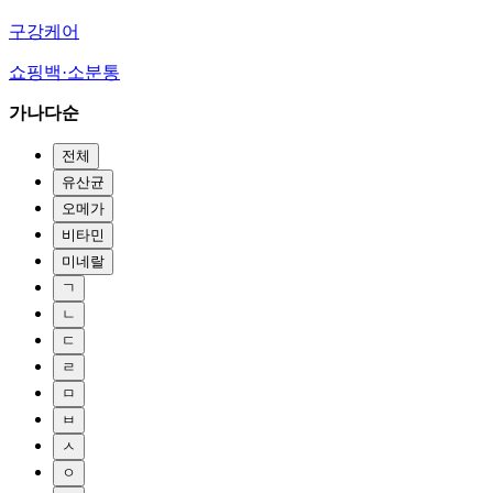
구강케어
쇼핑백·소분통
가나다순
전체
유산균
오메가
비타민
미네랄
ㄱ
ㄴ
ㄷ
ㄹ
ㅁ
ㅂ
ㅅ
ㅇ