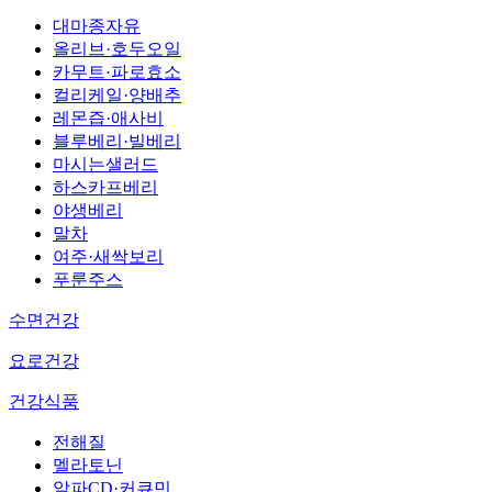
대마종자유
올리브·호두오일
카무트·파로효소
컬리케일·양배추
레몬즙·애사비
블루베리·빌베리
마시는샐러드
하스카프베리
야생베리
말차
여주·새싹보리
푸룬주스
수면건강
요로건강
건강식품
전해질
멜라토닌
알파CD·커큐민