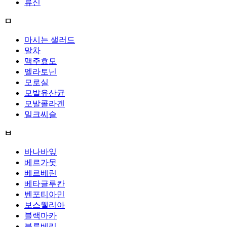
류신
ㅁ
마시는 샐러드
말차
맥주효모
멜라토닌
모로실
모발유산균
모발콜라겐
밀크씨슬
ㅂ
바나바잎
베르가못
베르베린
베타글루칸
벤포티아민
보스웰리아
블랙마카
블루베리