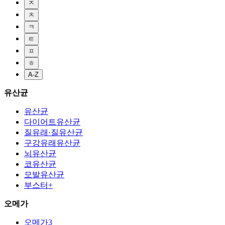
ㅈ
ㅊ
ㅋ
ㅌ
ㅍ
ㅎ
A-Z
유산균
유산균
다이어트유산균
질유래·질유산균
구강유래유산균
뇌유산균
코유산균
모발유산균
부스터+
오메가
오메가3