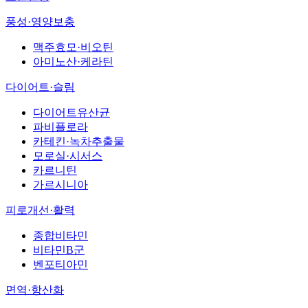
풍성·영양보충
맥주효모·비오틴
아미노산·케라틴
다이어트·슬림
다이어트유산균
파비플로라
카테킨·녹차추출물
모로실·시서스
카르니틴
가르시니아
피로개선·활력
종합비타민
비타민B군
벤포티아민
면역·항산화