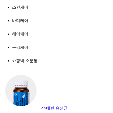
스킨케어
바디케어
헤어케어
구강케어
쇼핑백·소분통
장·배변·유산균