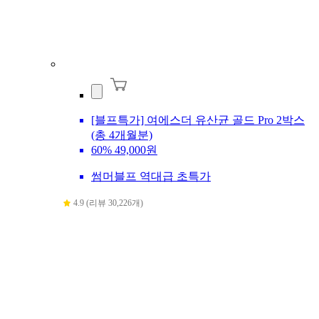
[블프특가] 여에스더 유산균 골드 Pro 2박스
(총 4개월분)
60%
49,000원
썸머블프 역대급 초특가
4.9 (리뷰 30,226개)