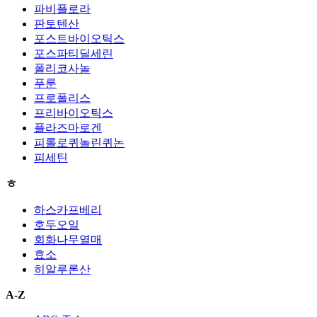
파비플로라
판토텐산
포스트바이오틱스
포스파티딜세린
폴리코사놀
푸룬
프로폴리스
프리바이오틱스
플라즈마로겐
피롤로퀴놀린퀴논
피세틴
ㅎ
하스카프베리
호두오일
회화나무열매
효소
히알루론산
A-Z