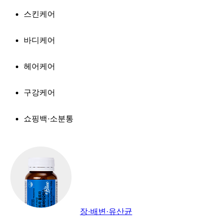
스킨케어
바디케어
헤어케어
구강케어
쇼핑백·소분통
장·배변·유산균