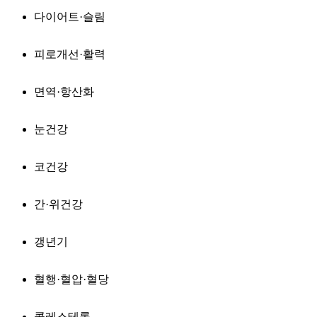
다이어트·슬림
피로개선·활력
면역·항산화
눈건강
코건강
간·위건강
갱년기
혈행·혈압·혈당
콜레스테롤