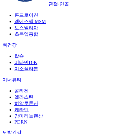
관절·연골
콘드로이친
엠에스엠 MSM
보스웰리아
초록입홍합
뼈건강
칼슘
비타민D·K
이소플라본
이너뷰티
콜라겐
엘라스틴
히알루론산
케라틴
감마리놀렌산
PDRN
모발건강