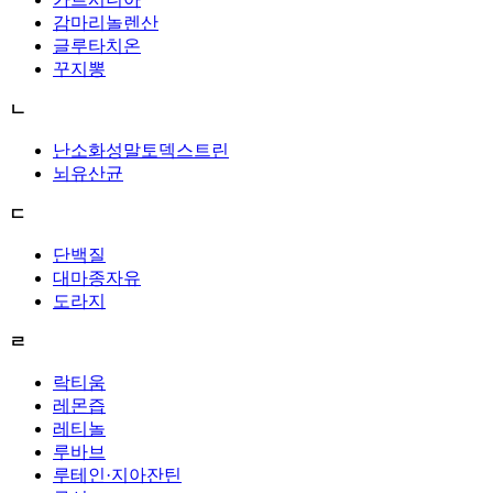
감마리놀렌산
글루타치온
꾸지뽕
ㄴ
난소화성말토덱스트린
뇌유산균
ㄷ
단백질
대마종자유
도라지
ㄹ
락티움
레몬즙
레티놀
루바브
루테인·지아잔틴