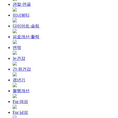
관절·연골
이너뷰티
다이어트·슬림
피로개선·활력
면역
눈건강
간·위건강
갱년기
혈행개선
For 여성
For 남성