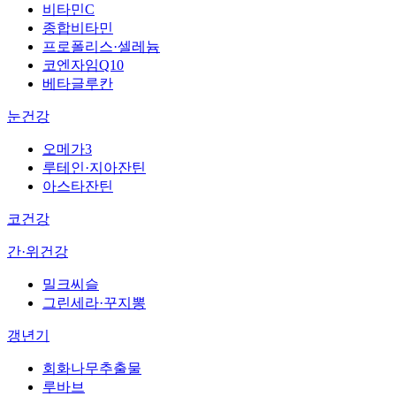
비타민C
종합비타민
프로폴리스·셀레늄
코엔자임Q10
베타글루칸
눈건강
오메가3
루테인·지아잔틴
아스타잔틴
코건강
간·위건강
밀크씨슬
그린세라·꾸지뽕
갱년기
회화나무추출물
루바브