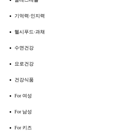
기억력·인지력
헬시푸드·과채
수면건강
요로건강
건강식품
For 여성
For 남성
For 키즈