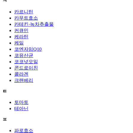
ㅋ
카르니틴
카무트효소
카테킨·녹차추출물
커큐민
케라틴
케일
코엔자임Q10
코유산균
코코넛오일
콘드로이친
콜라겐
크랜베리
ㅌ
토마토
테아닌
ㅍ
파로효소