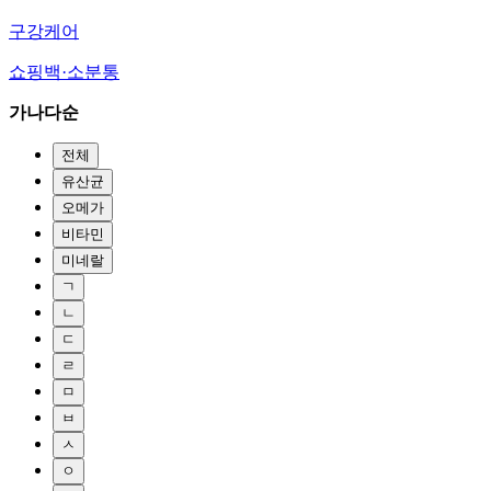
구강케어
쇼핑백·소분통
가나다순
전체
유산균
오메가
비타민
미네랄
ㄱ
ㄴ
ㄷ
ㄹ
ㅁ
ㅂ
ㅅ
ㅇ