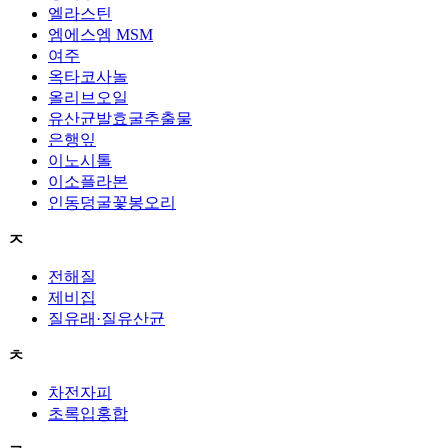
엘라스틴
엠에스엠 MSM
여주
옥타코사놀
올리브오일
유산균발효굴추출물
은행잎
이노시톨
이소플라본
인동덩굴꽃봉오리
ㅈ
전해질
제비집
질유래·질유산균
ㅊ
차전자피
초록입홍합