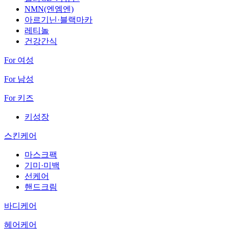
NMN(엔엠엔)
아르기닌·블랙마카
레티놀
건강간식
For 여성
For 남성
For 키즈
키성장
스킨케어
마스크팩
기미·미백
선케어
핸드크림
바디케어
헤어케어