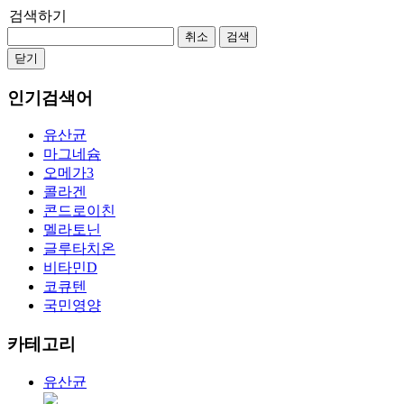
검색하기
취소
검색
닫기
인기검색어
유산균
마그네슘
오메가3
콜라겐
콘드로이친
멜라토닌
글루타치온
비타민D
코큐텐
국민영양
카테고리
유산균