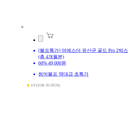
[블프특가] 여에스더 유산균 골드 Pro 2박스
(총 4개월분)
60%
49,000원
썸머블프 역대급 초특가
4.9 (리뷰 30,185개)