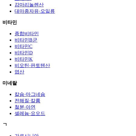
감마리놀렌산
대마종자유·오일류
비타민
종합비타민
비타민B군
비타민C
비타민D
비타민K
비오틴·판토텐산
엽산
미네랄
칼슘·마그네슘
전해질·칼륨
철분·아연
셀레늄·요오드
ㄱ
가르시니아