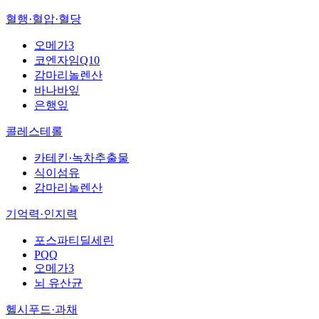
혈행·혈압·혈당
오메가3
코엔자임Q10
감마리놀렌산
바나바잎
은행잎
콜레스테롤
카테킨·녹차추출물
식이섬유
감마리놀렌산
기억력·인지력
포스파티딜세린
PQQ
오메가3
뇌 유산균
헬시푸드·과채