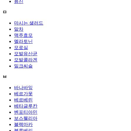
류신
ㅁ
마시는 샐러드
말차
맥주효모
멜라토닌
모로실
모발유산균
모발콜라겐
밀크씨슬
ㅂ
바나바잎
베르가못
베르베린
베타글루칸
벤포티아민
보스웰리아
블랙마카
블루베리