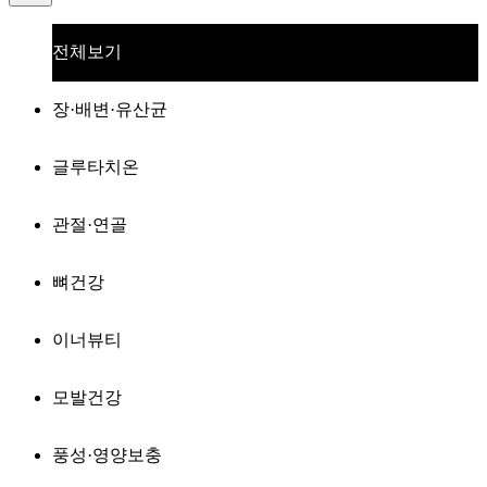
전체보기
장·배변·유산균
글루타치온
관절·연골
뼈건강
이너뷰티
모발건강
풍성·영양보충