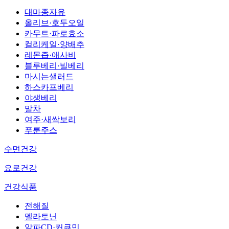
대마종자유
올리브·호두오일
카무트·파로효소
컬리케일·양배추
레몬즙·애사비
블루베리·빌베리
마시는샐러드
하스카프베리
야생베리
말차
여주·새싹보리
푸룬주스
수면건강
요로건강
건강식품
전해질
멜라토닌
알파CD·커큐민