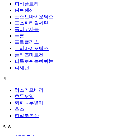
파비플로라
판토텐산
포스트바이오틱스
포스파티딜세린
폴리코사놀
푸룬
프로폴리스
프리바이오틱스
플라즈마로겐
피롤로퀴놀린퀴논
피세틴
ㅎ
하스카프베리
호두오일
회화나무열매
효소
히알루론산
A-Z