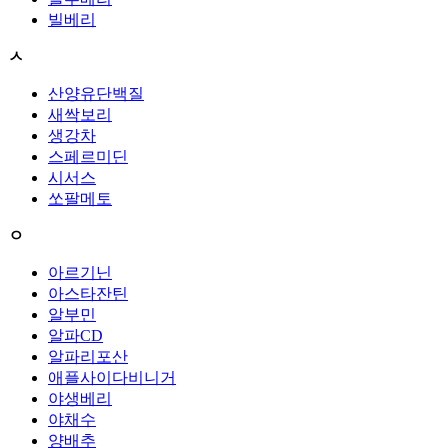
빌베리
ㅅ
산양유단백질
새싹보리
생강차
스페르미딘
시서스
쏘팔메토
ㅇ
아르기닌
아스타잔틴
알부민
알파CD
알파리포산
애플사이다비니거
야생베리
야채수
양배추