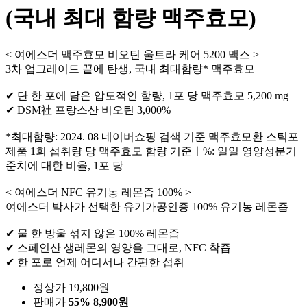
(국내 최대 함량 맥주효모)
< 여에스더 맥주효모 비오틴 울트라 케어 5200 맥스 >
3차 업그레이드 끝에 탄생, 국내 최대함량* 맥주효모
✔ 단 한 포에 담은 압도적인 함량, 1포 당 맥주효모 5,200 mg
✔ DSM社 프랑스산 비오틴 3,000%
*최대함량: 2024. 08 네이버쇼핑 검색 기준 맥주효모환 스틱포
제품 1회 섭취량 당 맥주효모 함량 기준ㅣ%: 일일 영양성분기
준치에 대한 비율, 1포 당
< 여에스더 NFC 유기농 레몬즙 100% >
여에스더 박사가 선택한 유기가공인증 100% 유기농 레몬즙
✔ 물 한 방울 섞지 않은 100% 레몬즙
✔ 스페인산 생레몬의 영양을 그대로, NFC 착즙
✔ 한 포로 언제 어디서나 간편한 섭취
정상가
19,800
원
판매가
55%
8,900원