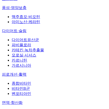
풍성·영양보충
맥주효모·비오틴
아미노산·케라틴
다이어트·슬림
다이어트유산균
파비플로라
카테킨·녹차추출물
모로실·시서스
카르니틴
가르시니아
피로개선·활력
종합비타민
비타민B군
벤포티아민
면역·항산화