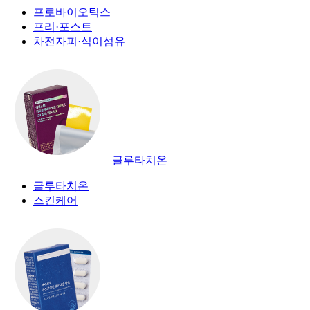
프로바이오틱스
프리·포스트
차전자피·식이섬유
글루타치온
글루타치온
스킨케어