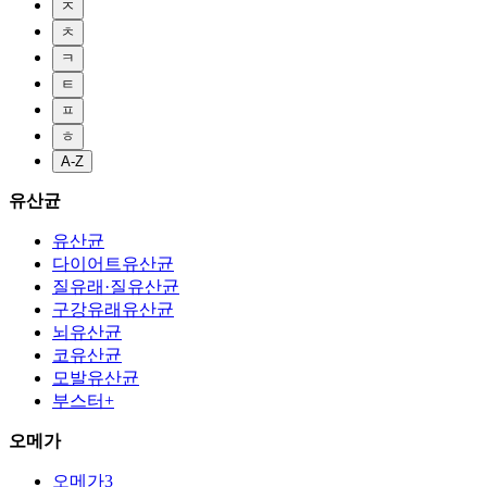
ㅈ
ㅊ
ㅋ
ㅌ
ㅍ
ㅎ
A-Z
유산균
유산균
다이어트유산균
질유래·질유산균
구강유래유산균
뇌유산균
코유산균
모발유산균
부스터+
오메가
오메가3