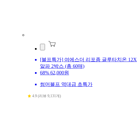
[블프특가] 여에스더 리포좀 글루타치온 12X
알파 2박스 (총 60매)
68%
62,000원
썸머블프 역대급 초특가
4.9 (리뷰 9,131개)