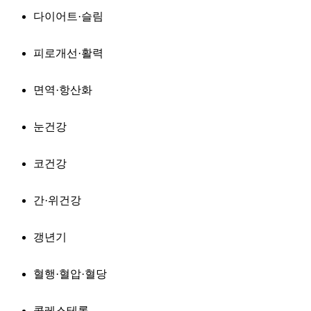
다이어트·슬림
피로개선·활력
면역·항산화
눈건강
코건강
간·위건강
갱년기
혈행·혈압·혈당
콜레스테롤