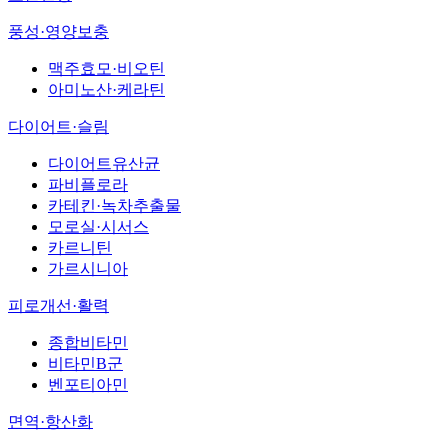
풍성·영양보충
맥주효모·비오틴
아미노산·케라틴
다이어트·슬림
다이어트유산균
파비플로라
카테킨·녹차추출물
모로실·시서스
카르니틴
가르시니아
피로개선·활력
종합비타민
비타민B군
벤포티아민
면역·항산화