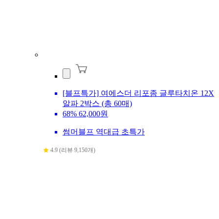
[블프특가] 여에스더 리포좀 글루타치온 12X
알파 2박스 (총 60매)
68%
62,000원
썸머블프 역대급 초특가
4.9 (리뷰 9,150개)