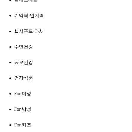
기억력·인지력
헬시푸드·과채
수면건강
요로건강
건강식품
For 여성
For 남성
For 키즈