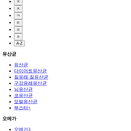
ㅈ
ㅊ
ㅋ
ㅌ
ㅍ
ㅎ
A-Z
유산균
유산균
다이어트유산균
질유래·질유산균
구강유래유산균
뇌유산균
코유산균
모발유산균
부스터+
오메가
오메가3