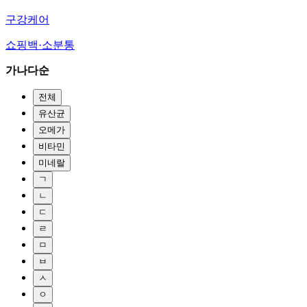
구강케어
쇼핑백·소분통
가나다순
전체
유산균
오메가
비타민
미네랄
ㄱ
ㄴ
ㄷ
ㄹ
ㅁ
ㅂ
ㅅ
ㅇ