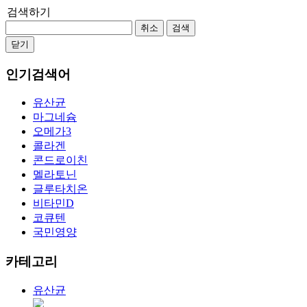
검색하기
취소
검색
닫기
인기검색어
유산균
마그네슘
오메가3
콜라겐
콘드로이친
멜라토닌
글루타치온
비타민D
코큐텐
국민영양
카테고리
유산균