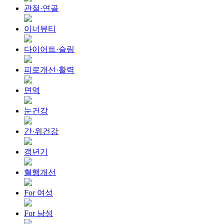
관절·연골
이너뷰티
다이어트·슬림
피로개선·활력
면역
눈건강
간·위건강
갱년기
혈행개선
For 여성
For 남성