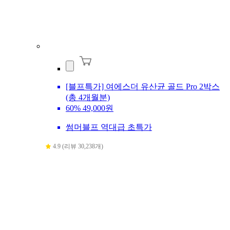
[블프특가] 여에스더 유산균 골드 Pro 2박스
(총 4개월분)
60%
49,000원
썸머블프 역대급 초특가
4.9 (리뷰 30,238개)