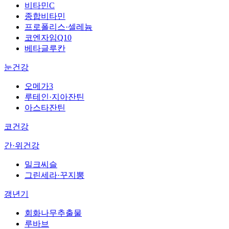
비타민C
종합비타민
프로폴리스·셀레늄
코엔자임Q10
베타글루칸
눈건강
오메가3
루테인·지아잔틴
아스타잔틴
코건강
간·위건강
밀크씨슬
그린세라·꾸지뽕
갱년기
회화나무추출물
루바브