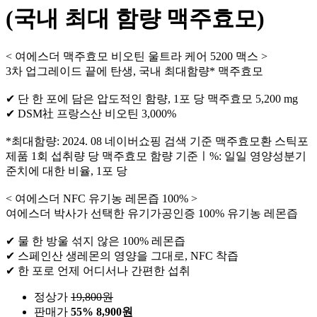
(국내 최대 함량 맥주효모)
< 여에스더 맥주효모 비오틴 울트라 케어 5200 맥스 >
3차 업그레이드 끝에 탄생, 국내 최대함량* 맥주효모
✔ 단 한 포에 담은 압도적인 함량, 1포 당 맥주효모 5,200 mg
✔ DSM社 프랑스산 비오틴 3,000%
*최대함량: 2024. 08 네이버쇼핑 검색 기준 맥주효모환 스틱포
제품 1회 섭취량 당 맥주효모 함량 기준ㅣ%: 일일 영양성분기
준치에 대한 비율, 1포 당
< 여에스더 NFC 유기농 레몬즙 100% >
여에스더 박사가 선택한 유기가공인증 100% 유기농 레몬즙
✔ 물 한 방울 섞지 않은 100% 레몬즙
✔ 스페인산 생레몬의 영양을 그대로, NFC 착즙
✔ 한 포로 언제 어디서나 간편한 섭취
정상가
19,800
원
판매가
55%
8,900원