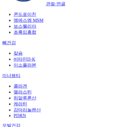
관절·연골
콘드로이친
엠에스엠 MSM
보스웰리아
초록입홍합
뼈건강
칼슘
비타민D·K
이소플라본
이너뷰티
콜라겐
엘라스틴
히알루론산
케라틴
감마리놀렌산
PDRN
모발건강