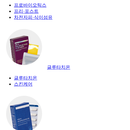
프로바이오틱스
프리·포스트
차전자피·식이섬유
글루타치온
글루타치온
스킨케어