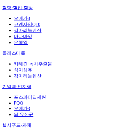
혈행·혈압·혈당
오메가3
코엔자임Q10
감마리놀렌산
바나바잎
은행잎
콜레스테롤
카테킨·녹차추출물
식이섬유
감마리놀렌산
기억력·인지력
포스파티딜세린
PQQ
오메가3
뇌 유산균
헬시푸드·과채