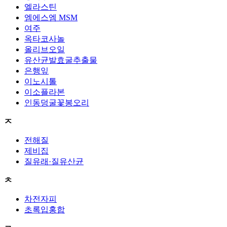
엘라스틴
엠에스엠 MSM
여주
옥타코사놀
올리브오일
유산균발효굴추출물
은행잎
이노시톨
이소플라본
인동덩굴꽃봉오리
ㅈ
전해질
제비집
질유래·질유산균
ㅊ
차전자피
초록입홍합