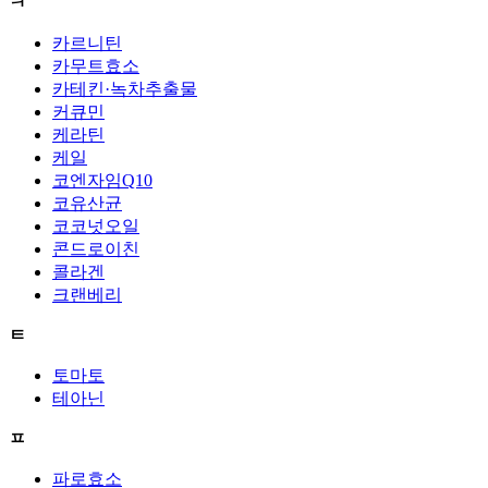
ㅋ
카르니틴
카무트효소
카테킨·녹차추출물
커큐민
케라틴
케일
코엔자임Q10
코유산균
코코넛오일
콘드로이친
콜라겐
크랜베리
ㅌ
토마토
테아닌
ㅍ
파로효소