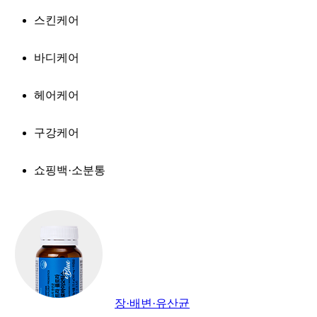
스킨케어
바디케어
헤어케어
구강케어
쇼핑백·소분통
장·배변·유산균