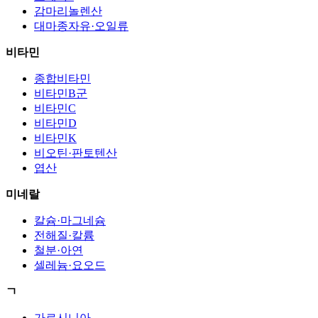
감마리놀렌산
대마종자유·오일류
비타민
종합비타민
비타민B군
비타민C
비타민D
비타민K
비오틴·판토텐산
엽산
미네랄
칼슘·마그네슘
전해질·칼륨
철분·아연
셀레늄·요오드
ㄱ
가르시니아