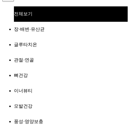
전체보기
장·배변·유산균
글루타치온
관절·연골
뼈건강
이너뷰티
모발건강
풍성·영양보충