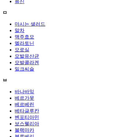
류신
ㅁ
마시는 샐러드
말차
맥주효모
멜라토닌
모로실
모발유산균
모발콜라겐
밀크씨슬
ㅂ
바나바잎
베르가못
베르베린
베타글루칸
벤포티아민
보스웰리아
블랙마카
블루베리