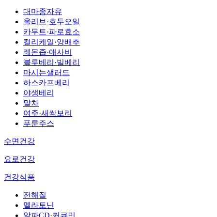
대마종자유
올리브·호두오일
카무트·파로효소
컬리케일·양배추
레몬즙·애사비
블루베리·빌베리
마시는샐러드
하스카프베리
야생베리
말차
여주·새싹보리
푸룬주스
수면건강
요로건강
건강식품
전해질
멜라토닌
알파CD·커큐민