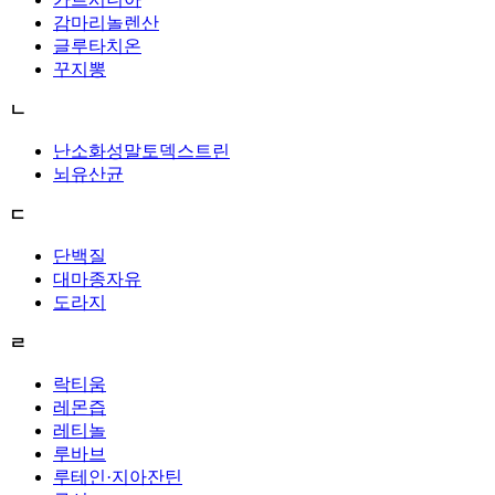
감마리놀렌산
글루타치온
꾸지뽕
ㄴ
난소화성말토덱스트린
뇌유산균
ㄷ
단백질
대마종자유
도라지
ㄹ
락티움
레몬즙
레티놀
루바브
루테인·지아잔틴