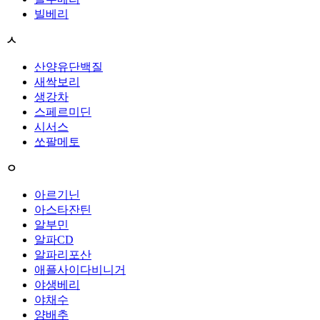
빌베리
ㅅ
산양유단백질
새싹보리
생강차
스페르미딘
시서스
쏘팔메토
ㅇ
아르기닌
아스타잔틴
알부민
알파CD
알파리포산
애플사이다비니거
야생베리
야채수
양배추