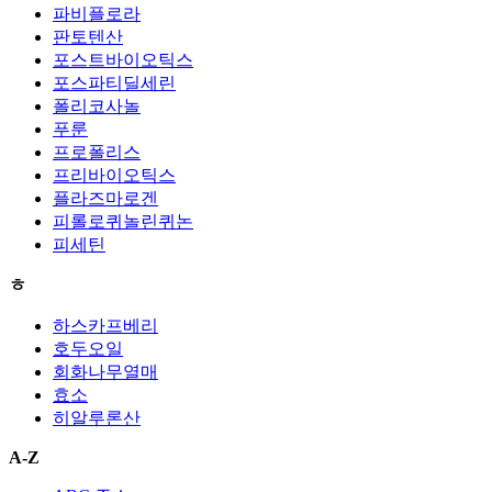
파비플로라
판토텐산
포스트바이오틱스
포스파티딜세린
폴리코사놀
푸룬
프로폴리스
프리바이오틱스
플라즈마로겐
피롤로퀴놀린퀴논
피세틴
ㅎ
하스카프베리
호두오일
회화나무열매
효소
히알루론산
A-Z