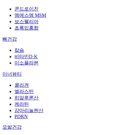
콘드로이친
엠에스엠 MSM
보스웰리아
초록입홍합
뼈건강
칼슘
비타민D·K
이소플라본
이너뷰티
콜라겐
엘라스틴
히알루론산
케라틴
감마리놀렌산
PDRN
모발건강