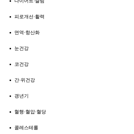
다이어트·슬림
피로개선·활력
면역·항산화
눈건강
코건강
간·위건강
갱년기
혈행·혈압·혈당
콜레스테롤