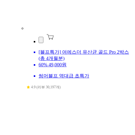
[블프특가] 여에스더 유산균 골드 Pro 2박스
(총 4개월분)
60%
49,000원
썸머블프 역대급 초특가
4.9 (리뷰 30,197개)