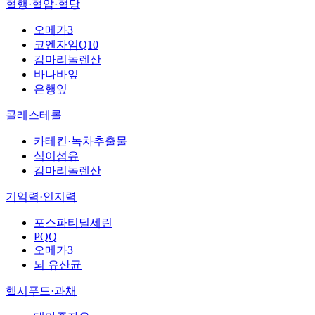
혈행·혈압·혈당
오메가3
코엔자임Q10
감마리놀렌산
바나바잎
은행잎
콜레스테롤
카테킨·녹차추출물
식이섬유
감마리놀렌산
기억력·인지력
포스파티딜세린
PQQ
오메가3
뇌 유산균
헬시푸드·과채