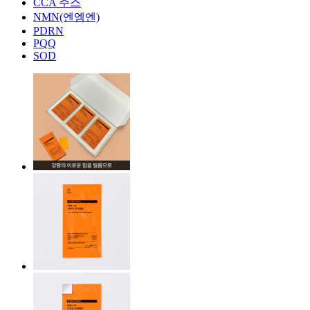
CCA 주스
NMN(엔엠엔)
PDRN
PQQ
SOD