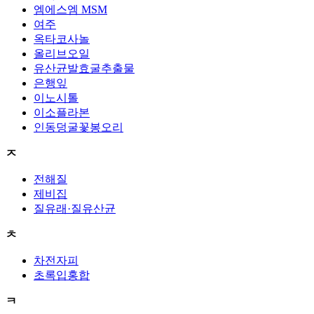
엠에스엠 MSM
여주
옥타코사놀
올리브오일
유산균발효굴추출물
은행잎
이노시톨
이소플라본
인동덩굴꽃봉오리
ㅈ
전해질
제비집
질유래·질유산균
ㅊ
차전자피
초록입홍합
ㅋ