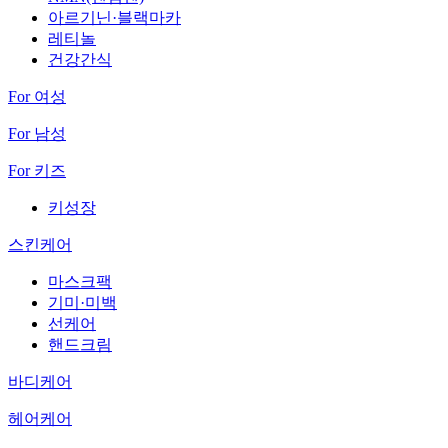
아르기닌·블랙마카
레티놀
건강간식
For 여성
For 남성
For 키즈
키성장
스킨케어
마스크팩
기미·미백
선케어
핸드크림
바디케어
헤어케어