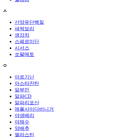
ㅅ
산양유단백질
새싹보리
생강차
스페르미딘
시서스
쏘팔메토
ㅇ
아르기닌
아스타잔틴
알부민
알파CD
알파리포산
애플사이다비니거
야생베리
야채수
양배추
엘라스틴