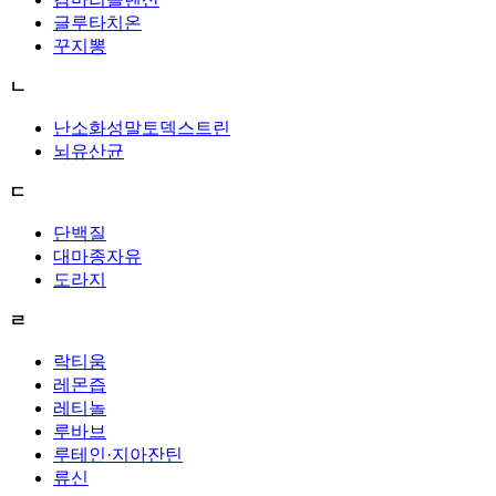
글루타치온
꾸지뽕
ㄴ
난소화성말토덱스트린
뇌유산균
ㄷ
단백질
대마종자유
도라지
ㄹ
락티움
레몬즙
레티놀
루바브
루테인·지아잔틴
류신