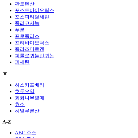
판토텐산
포스트바이오틱스
포스파티딜세린
폴리코사놀
푸룬
프로폴리스
프리바이오틱스
플라즈마로겐
피롤로퀴놀린퀴논
피세틴
ㅎ
하스카프베리
호두오일
회화나무열매
효소
히알루론산
A-Z
ABC 주스