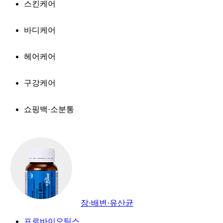
스킨케어
바디케어
헤어케어
구강케어
쇼핑백·소분통
장·배변·유산균
프로바이오틱스