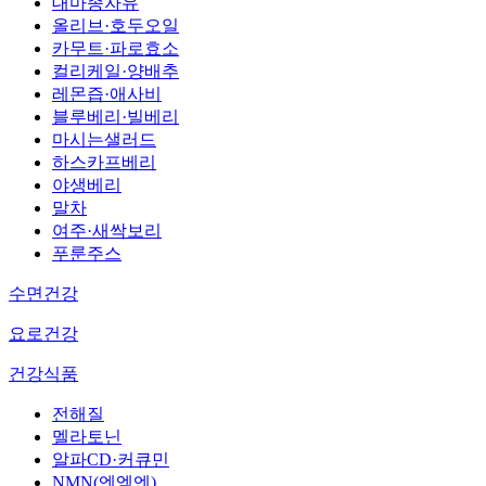
대마종자유
올리브·호두오일
카무트·파로효소
컬리케일·양배추
레몬즙·애사비
블루베리·빌베리
마시는샐러드
하스카프베리
야생베리
말차
여주·새싹보리
푸룬주스
수면건강
요로건강
건강식품
전해질
멜라토닌
알파CD·커큐민
NMN(엔엠엔)