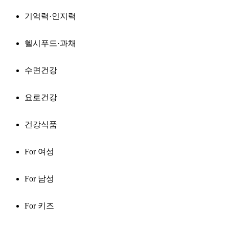
기억력·인지력
헬시푸드·과채
수면건강
요로건강
건강식품
For 여성
For 남성
For 키즈