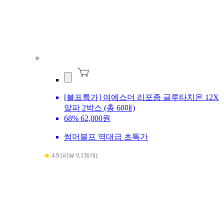
[블프특가] 여에스더 리포좀 글루타치온 12X
알파 2박스 (총 60매)
68%
62,000원
썸머블프 역대급 초특가
4.9 (리뷰 9,136개)