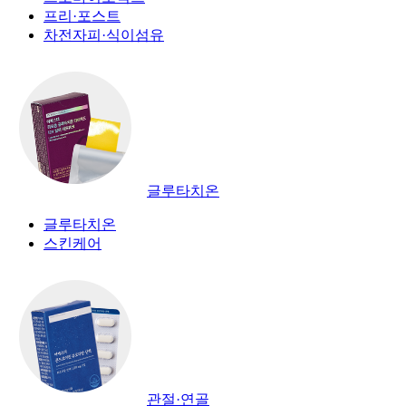
프리·포스트
차전자피·식이섬유
글루타치온
글루타치온
스킨케어
관절·연골