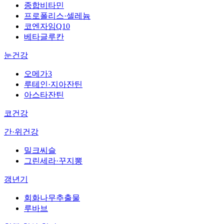
종합비타민
프로폴리스·셀레늄
코엔자임Q10
베타글루칸
눈건강
오메가3
루테인·지아잔틴
아스타잔틴
코건강
간·위건강
밀크씨슬
그린세라·꾸지뽕
갱년기
회화나무추출물
루바브