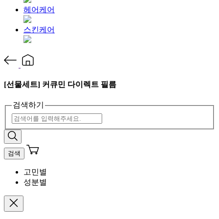
헤어케어
스킨케어
[선물세트] 커큐민 다이렉트 필름
검색하기
검색
고민별
성분별