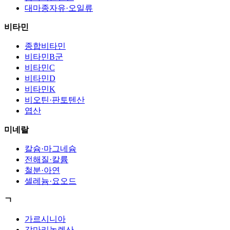
대마종자유·오일류
비타민
종합비타민
비타민B군
비타민C
비타민D
비타민K
비오틴·판토텐산
엽산
미네랄
칼슘·마그네슘
전해질·칼륨
철분·아연
셀레늄·요오드
ㄱ
가르시니아
감마리놀렌산