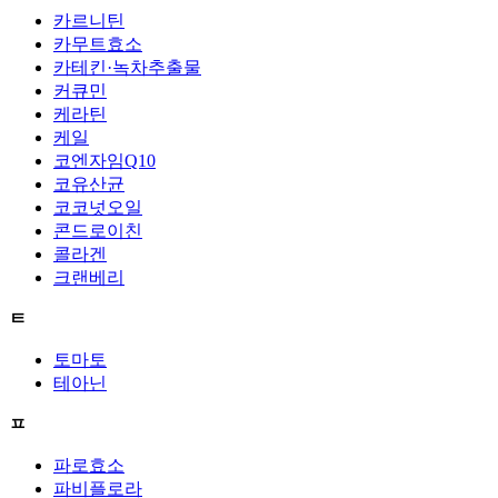
카르니틴
카무트효소
카테킨·녹차추출물
커큐민
케라틴
케일
코엔자임Q10
코유산균
코코넛오일
콘드로이친
콜라겐
크랜베리
ㅌ
토마토
테아닌
ㅍ
파로효소
파비플로라