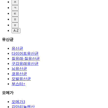
ㅊ
ㅋ
ㅌ
ㅍ
ㅎ
A-Z
유산균
유산균
다이어트유산균
질유래·질유산균
구강유래유산균
뇌유산균
코유산균
모발유산균
부스터+
오메가
오메가3
감마리놀렌산