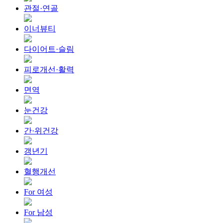
관절·연골
이너뷰티
다이어트·슬림
피로개선·활력
면역
눈건강
간·위건강
갱년기
혈행개선
For 여성
For 남성