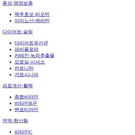
풍성·영양보충
맥주효모·비오틴
아미노산·케라틴
다이어트·슬림
다이어트유산균
파비플로라
카테킨·녹차추출물
모로실·시서스
카르니틴
가르시니아
피로개선·활력
종합비타민
비타민B군
벤포티아민
면역·항산화
비타민C