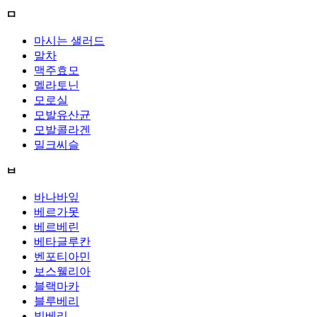
ㅁ
마시는 샐러드
말차
맥주효모
멜라토닌
모로실
모발유산균
모발콜라겐
밀크씨슬
ㅂ
바나바잎
베르가못
베르베린
베타글루칸
벤포티아민
보스웰리아
블랙마카
블루베리
빌베리