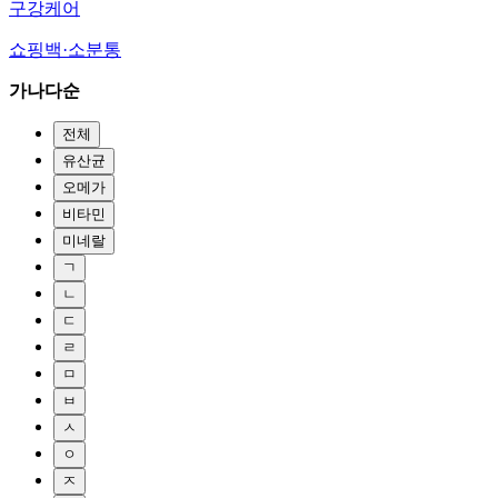
구강케어
쇼핑백·소분통
가나다순
전체
유산균
오메가
비타민
미네랄
ㄱ
ㄴ
ㄷ
ㄹ
ㅁ
ㅂ
ㅅ
ㅇ
ㅈ