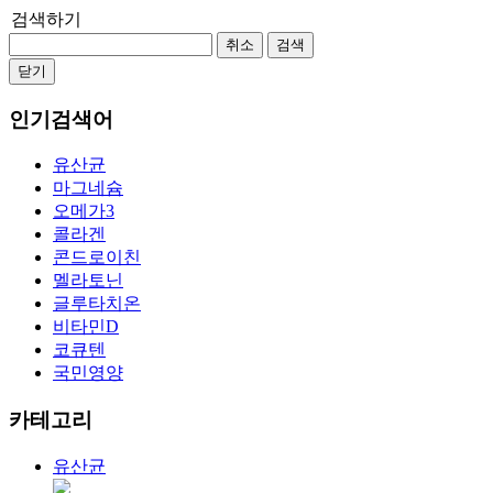
검색하기
취소
검색
닫기
인기검색어
유산균
마그네슘
오메가3
콜라겐
콘드로이친
멜라토닌
글루타치온
비타민D
코큐텐
국민영양
카테고리
유산균