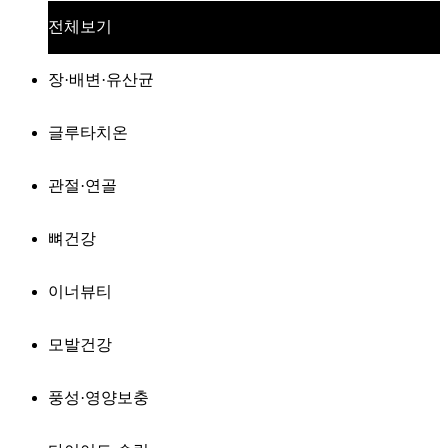
전체보기
장·배변·유산균
글루타치온
관절·연골
뼈건강
이너뷰티
모발건강
풍성·영양보충