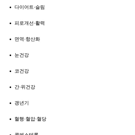
다이어트·슬림
피로개선·활력
면역·항산화
눈건강
코건강
간·위건강
갱년기
혈행·혈압·혈당
콜레스테롤