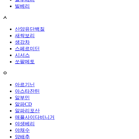
빌베리
ㅅ
산양유단백질
새싹보리
생강차
스페르미딘
시서스
쏘팔메토
ㅇ
아르기닌
아스타잔틴
알부민
알파CD
알파리포산
애플사이다비니거
야생베리
야채수
양배추