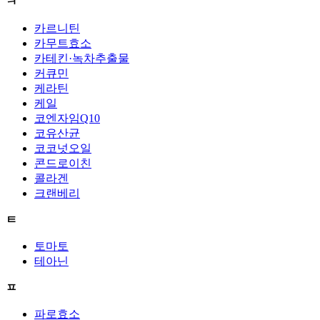
ㅋ
카르니틴
카무트효소
카테킨·녹차추출물
커큐민
케라틴
케일
코엔자임Q10
코유산균
코코넛오일
콘드로이친
콜라겐
크랜베리
ㅌ
토마토
테아닌
ㅍ
파로효소