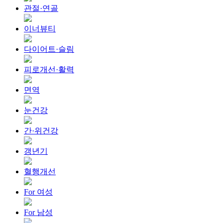
관절·연골
이너뷰티
다이어트·슬림
피로개선·활력
면역
눈건강
간·위건강
갱년기
혈행개선
For 여성
For 남성