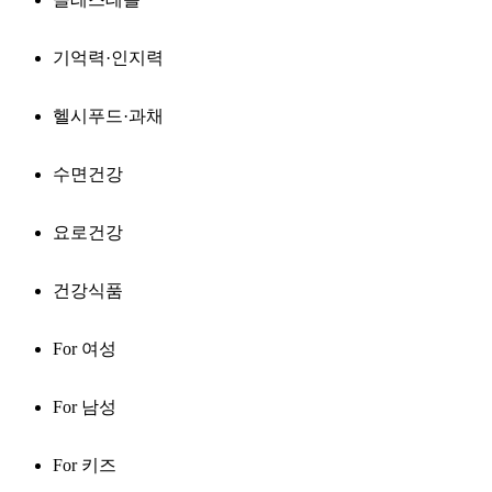
기억력·인지력
헬시푸드·과채
수면건강
요로건강
건강식품
For 여성
For 남성
For 키즈