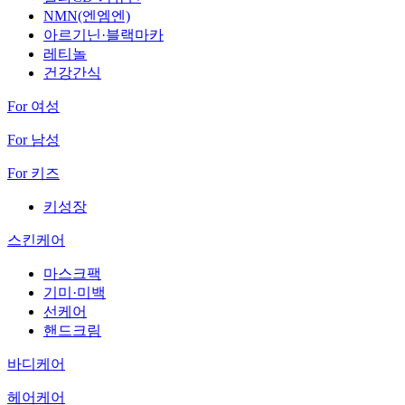
NMN(엔엠엔)
아르기닌·블랙마카
레티놀
건강간식
For 여성
For 남성
For 키즈
키성장
스킨케어
마스크팩
기미·미백
선케어
핸드크림
바디케어
헤어케어