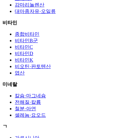
감마리놀렌산
대마종자유·오일류
비타민
종합비타민
비타민B군
비타민C
비타민D
비타민K
비오틴·판토텐산
엽산
미네랄
칼슘·마그네슘
전해질·칼륨
철분·아연
셀레늄·요오드
ㄱ
가르시니아