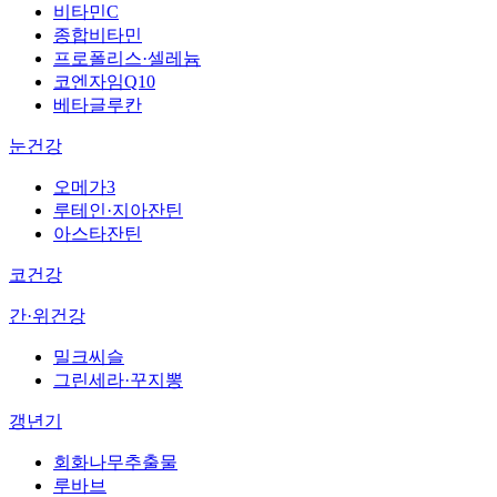
비타민C
종합비타민
프로폴리스·셀레늄
코엔자임Q10
베타글루칸
눈건강
오메가3
루테인·지아잔틴
아스타잔틴
코건강
간·위건강
밀크씨슬
그린세라·꾸지뽕
갱년기
회화나무추출물
루바브