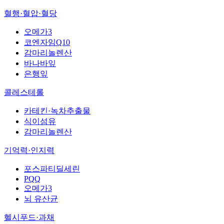
혈행·혈압·혈당
오메가3
코엔자임Q10
감마리놀렌산
바나바잎
은행잎
콜레스테롤
카테킨·녹차추출물
식이섬유
감마리놀렌산
기억력·인지력
포스파티딜세린
PQQ
오메가3
뇌 유산균
헬시푸드·과채