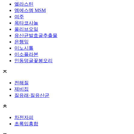
엘라스틴
엠에스엠 MSM
여주
옥타코사놀
올리브오일
유산균발효굴추출물
은행잎
이노시톨
이소플라본
인동덩굴꽃봉오리
ㅈ
전해질
제비집
질유래·질유산균
ㅊ
차전자피
초록입홍합