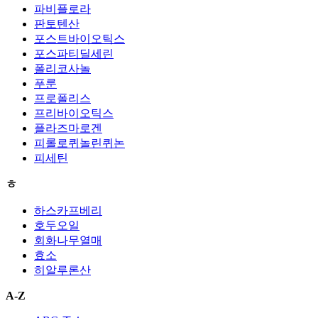
파비플로라
판토텐산
포스트바이오틱스
포스파티딜세린
폴리코사놀
푸룬
프로폴리스
프리바이오틱스
플라즈마로겐
피롤로퀴놀린퀴논
피세틴
ㅎ
하스카프베리
호두오일
회화나무열매
효소
히알루론산
A-Z