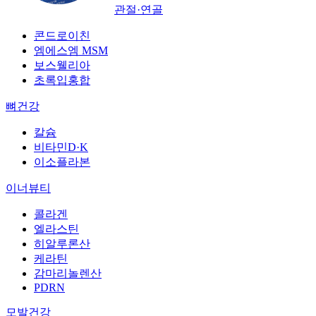
관절·연골
콘드로이친
엠에스엠 MSM
보스웰리아
초록입홍합
뼈건강
칼슘
비타민D·K
이소플라본
이너뷰티
콜라겐
엘라스틴
히알루론산
케라틴
감마리놀렌산
PDRN
모발건강