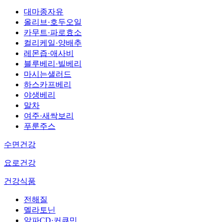
대마종자유
올리브·호두오일
카무트·파로효소
컬리케일·양배추
레몬즙·애사비
블루베리·빌베리
마시는샐러드
하스카프베리
야생베리
말차
여주·새싹보리
푸룬주스
수면건강
요로건강
건강식품
전해질
멜라토닌
알파CD·커큐민