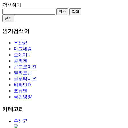
검색하기
취소
검색
닫기
인기검색어
유산균
마그네슘
오메가3
콜라겐
콘드로이친
멜라토닌
글루타치온
비타민D
코큐텐
국민영양
카테고리
유산균