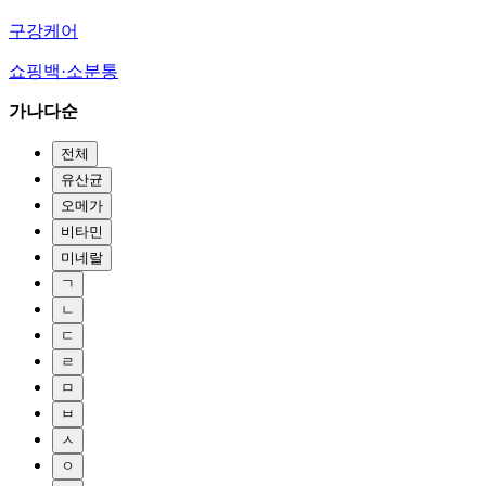
구강케어
쇼핑백·소분통
가나다순
전체
유산균
오메가
비타민
미네랄
ㄱ
ㄴ
ㄷ
ㄹ
ㅁ
ㅂ
ㅅ
ㅇ