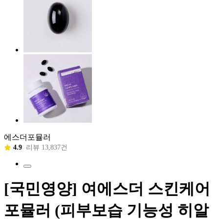
에스더포뮬러
4.9
리뷰 13,837건
[국민영양] 여에스더 스킨케어
포뮬러 (피부보습 기능성 히알