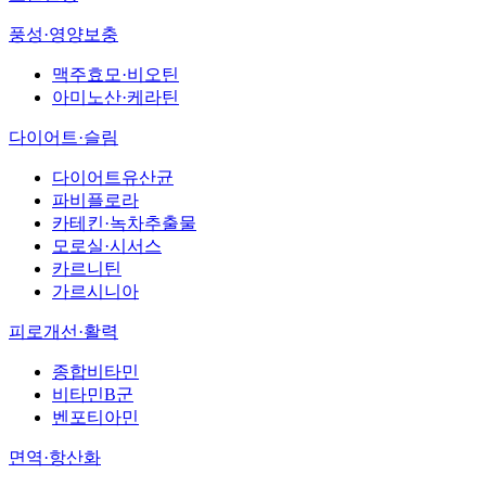
풍성·영양보충
맥주효모·비오틴
아미노산·케라틴
다이어트·슬림
다이어트유산균
파비플로라
카테킨·녹차추출물
모로실·시서스
카르니틴
가르시니아
피로개선·활력
종합비타민
비타민B군
벤포티아민
면역·항산화