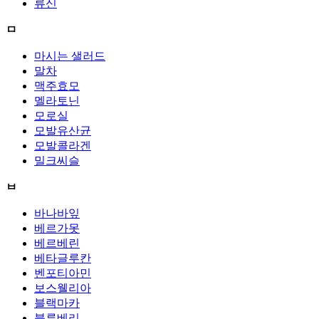
류신
ㅁ
마시는 샐러드
말차
맥주효모
멜라토닌
모로실
모발유산균
모발콜라겐
밀크씨슬
ㅂ
바나바잎
베르가못
베르베린
베타글루칸
벤포티아민
보스웰리아
블랙마카
블루베리