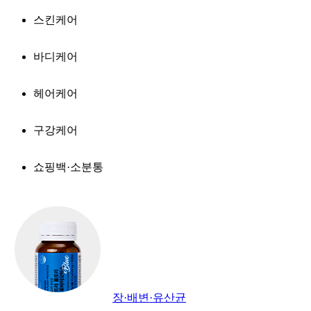
스킨케어
바디케어
헤어케어
구강케어
쇼핑백·소분통
장·배변·유산균