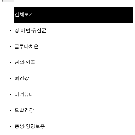
전체보기
장·배변·유산균
글루타치온
관절·연골
뼈건강
이너뷰티
모발건강
풍성·영양보충