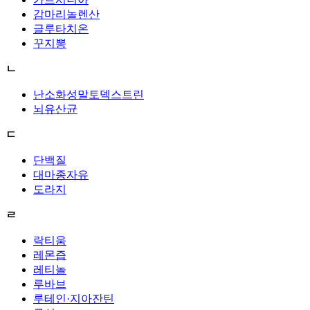
감마리놀렌산
글루타치온
꾸지뽕
ㄴ
난소화성말토덱스트린
뇌유산균
ㄷ
단백질
대마종자유
도라지
ㄹ
락티움
레몬즙
레티놀
루바브
루테인·지아잔틴