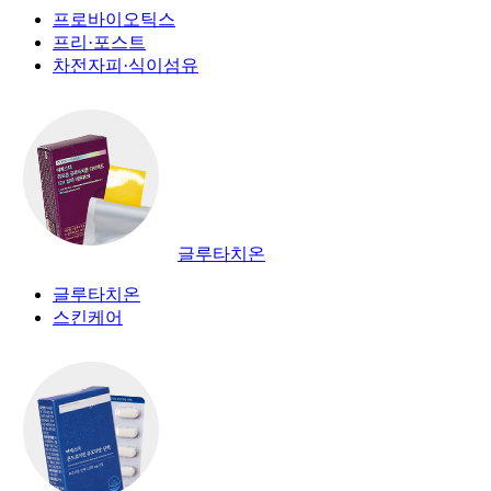
프로바이오틱스
프리·포스트
차전자피·식이섬유
글루타치온
글루타치온
스킨케어