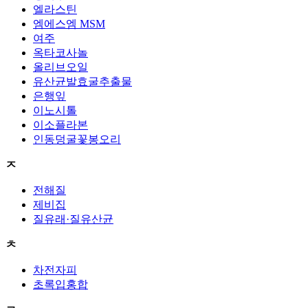
엘라스틴
엠에스엠 MSM
여주
옥타코사놀
올리브오일
유산균발효굴추출물
은행잎
이노시톨
이소플라본
인동덩굴꽃봉오리
ㅈ
전해질
제비집
질유래·질유산균
ㅊ
차전자피
초록입홍합