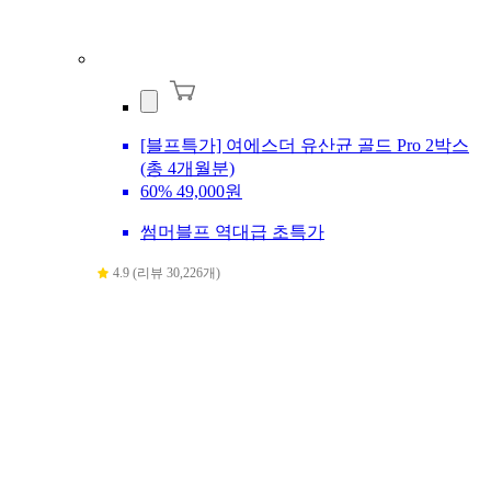
[블프특가] 여에스더 유산균 골드 Pro 2박스
(총 4개월분)
60%
49,000원
썸머블프 역대급 초특가
4.9 (리뷰 30,226개)