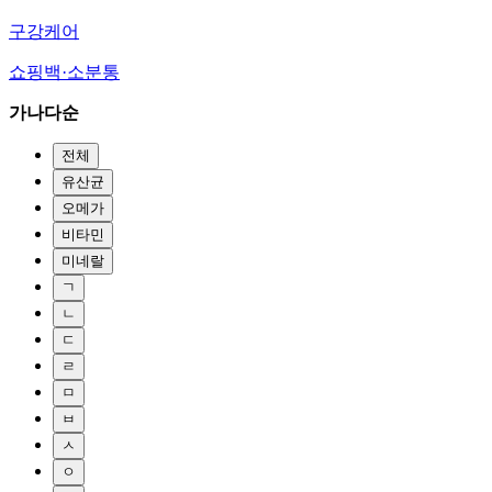
구강케어
쇼핑백·소분통
가나다순
전체
유산균
오메가
비타민
미네랄
ㄱ
ㄴ
ㄷ
ㄹ
ㅁ
ㅂ
ㅅ
ㅇ