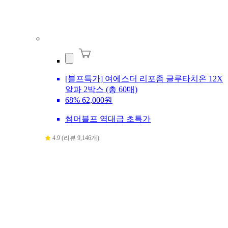
[블프특가] 여에스더 리포좀 글루타치온 12X
알파 2박스 (총 60매)
68%
62,000원
썸머블프 역대급 초특가
4.9 (리뷰 9,146개)