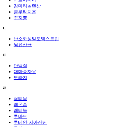
감마리놀렌산
글루타치온
꾸지뽕
ㄴ
난소화성말토덱스트린
뇌유산균
ㄷ
단백질
대마종자유
도라지
ㄹ
락티움
레몬즙
레티놀
루바브
루테인·지아잔틴