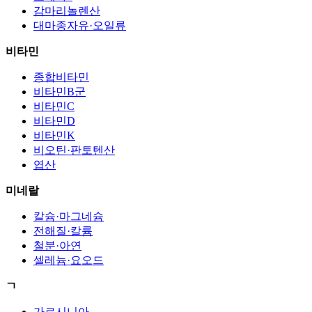
감마리놀렌산
대마종자유·오일류
비타민
종합비타민
비타민B군
비타민C
비타민D
비타민K
비오틴·판토텐산
엽산
미네랄
칼슘·마그네슘
전해질·칼륨
철분·아연
셀레늄·요오드
ㄱ
가르시니아