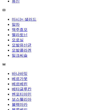
류신
ㅁ
마시는 샐러드
말차
맥주효모
멜라토닌
모로실
모발유산균
모발콜라겐
밀크씨슬
ㅂ
바나바잎
베르가못
베르베린
베타글루칸
벤포티아민
보스웰리아
블랙마카
블루베리