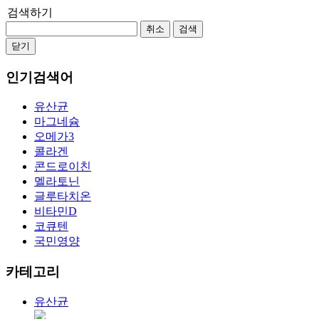
검색하기
취소
검색
닫기
인기검색어
유산균
마그네슘
오메가3
콜라겐
콘드로이친
멜라토닌
글루타치온
비타민D
코큐텐
국민영양
카테고리
유산균