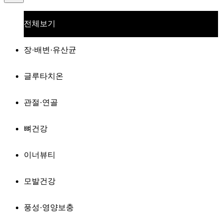
전체보기
장·배변·유산균
글루타치온
관절·연골
뼈건강
이너뷰티
모발건강
풍성·영양보충