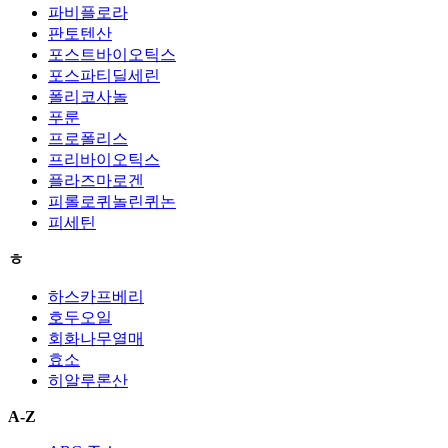
파비플로라
판토텐산
포스트바이오틱스
포스파티딜세린
폴리코사놀
푸룬
프로폴리스
프리바이오틱스
플라즈마로겐
피롤로퀴놀린퀴논
피세틴
ㅎ
하스카프베리
호두오일
회화나무열매
효소
히알루론산
A-Z