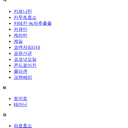
ㅋ
카르니틴
카무트효소
카테킨·녹차추출물
커큐민
케라틴
케일
코엔자임Q10
코유산균
코코넛오일
콘드로이친
콜라겐
크랜베리
ㅌ
토마토
테아닌
ㅍ
파로효소