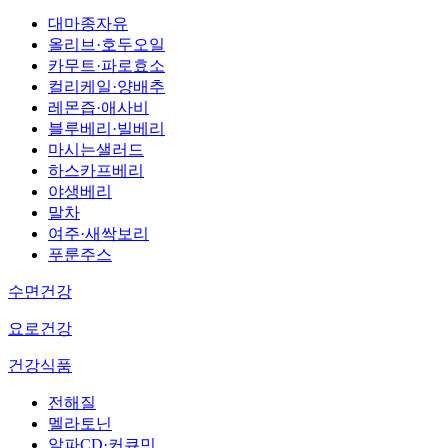
대마종자유
올리브·호두오일
카무트·파로효소
컬리케일·양배추
레몬즙·애사비
블루베리·빌베리
마시는샐러드
하스카프베리
야생베리
말차
여주·새싹보리
푸룬주스
수면건강
요로건강
건강식품
전해질
멜라토닌
알파CD·커큐민