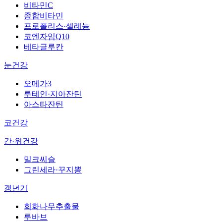
비타민C
종합비타민
프로폴리스·셀레늄
코엔자임Q10
베타글루칸
눈건강
오메가3
루테인·지아잔틴
아스타잔틴
코건강
간·위건강
밀크씨슬
그린세라·꾸지뽕
갱년기
회화나무추출물
루바브