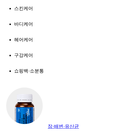
스킨케어
바디케어
헤어케어
구강케어
쇼핑백·소분통
장·배변·유산균