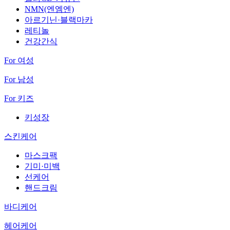
NMN(엔엠엔)
아르기닌·블랙마카
레티놀
건강간식
For 여성
For 남성
For 키즈
키성장
스킨케어
마스크팩
기미·미백
선케어
핸드크림
바디케어
헤어케어