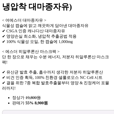
냉압착 대마종자유)
< 여에스더 대마종자유 >
식물성 캡슐에 맑고 깨끗하게 담아낸 대마종자유
✔ CSGA 인증 캐나다산 대마종자유
✔ 영양손실 최소화, 냉압착 추출공법 적용
✔ 100% 식물성 오일, 한 캡슐에 1,000mg
< 에스더 히알루론산 마스크팩 >
단 한 장으로 채우는 수분 에너지, 저분자 히알루론산 마스크
팩!
✔ 유산균 발효 추출, 흡수까지 생각한 저분자 히알루론산
✔ 비건 인증 획득, 100% 친환경 셀룰로오스 NC Cell 시트
✔ 결을 위한 7종 복합 발효추출물부터 영양 & 진정케어 포뮬
러까지!
정상가
19,800
원
판매가
55%
8,900원