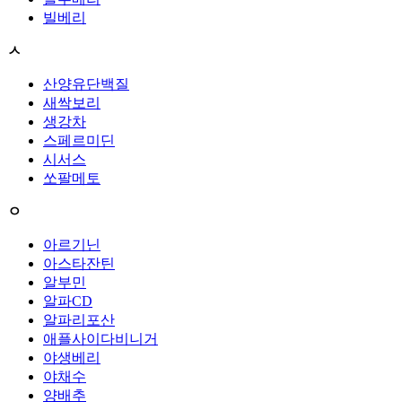
빌베리
ㅅ
산양유단백질
새싹보리
생강차
스페르미딘
시서스
쏘팔메토
ㅇ
아르기닌
아스타잔틴
알부민
알파CD
알파리포산
애플사이다비니거
야생베리
야채수
양배추