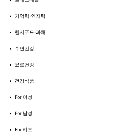
기억력·인지력
헬시푸드·과채
수면건강
요로건강
건강식품
For 여성
For 남성
For 키즈