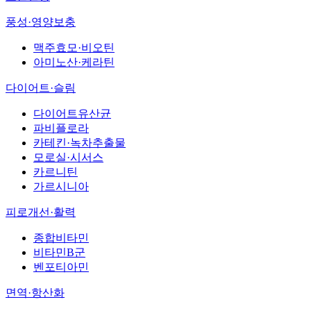
풍성·영양보충
맥주효모·비오틴
아미노산·케라틴
다이어트·슬림
다이어트유산균
파비플로라
카테킨·녹차추출물
모로실·시서스
카르니틴
가르시니아
피로개선·활력
종합비타민
비타민B군
벤포티아민
면역·항산화