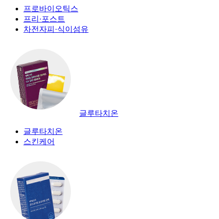
프로바이오틱스
프리·포스트
차전자피·식이섬유
글루타치온
글루타치온
스킨케어