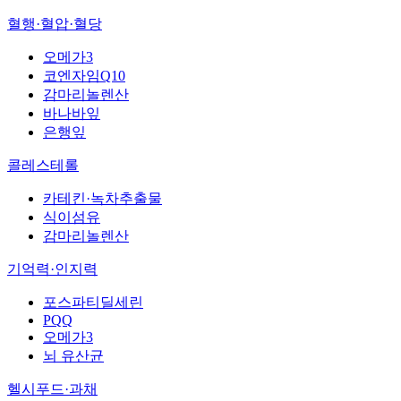
혈행·혈압·혈당
오메가3
코엔자임Q10
감마리놀렌산
바나바잎
은행잎
콜레스테롤
카테킨·녹차추출물
식이섬유
감마리놀렌산
기억력·인지력
포스파티딜세린
PQQ
오메가3
뇌 유산균
헬시푸드·과채