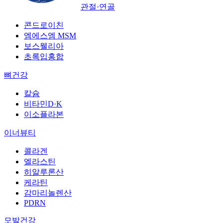
관절·연골
콘드로이친
엠에스엠 MSM
보스웰리아
초록입홍합
뼈건강
칼슘
비타민D·K
이소플라본
이너뷰티
콜라겐
엘라스틴
히알루론산
케라틴
감마리놀렌산
PDRN
모발건강