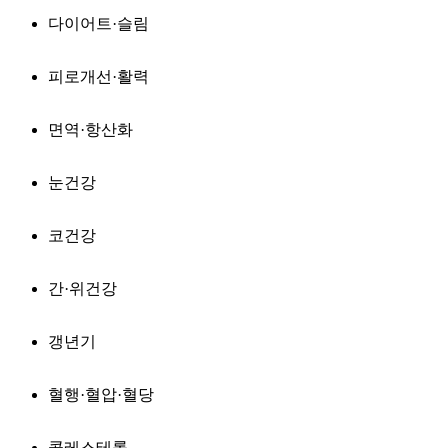
다이어트·슬림
피로개선·활력
면역·항산화
눈건강
코건강
간·위건강
갱년기
혈행·혈압·혈당
콜레스테롤