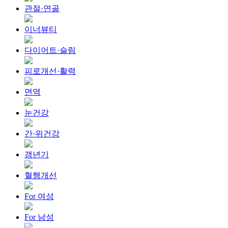
관절·연골
이너뷰티
다이어트·슬림
피로개선·활력
면역
눈건강
간·위건강
갱년기
혈행개선
For 여성
For 남성