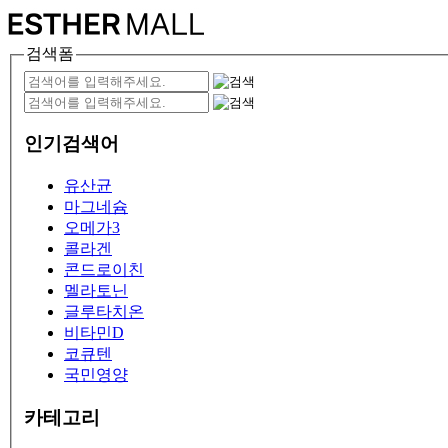
검색폼
인기검색어
유산균
마그네슘
오메가3
콜라겐
콘드로이친
멜라토닌
글루타치온
비타민D
코큐텐
국민영양
카테고리