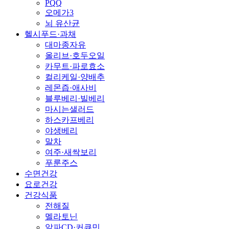
PQQ
오메가3
뇌 유산균
헬시푸드·과채
대마종자유
올리브·호두오일
카무트·파로효소
컬리케일·양배추
레몬즙·애사비
블루베리·빌베리
마시는샐러드
하스카프베리
야생베리
말차
여주·새싹보리
푸룬주스
수면건강
요로건강
건강식품
전해질
멜라토닌
알파CD·커큐민