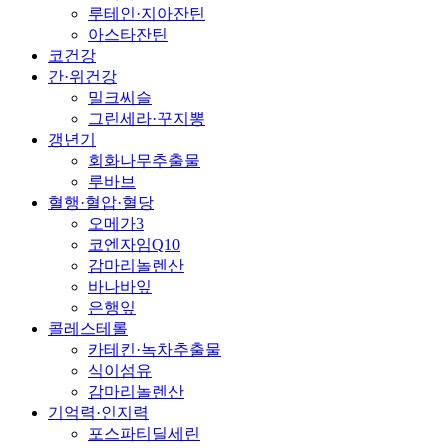
루테인·지아잔틴
아스타잔틴
코건강
간·위건강
밀크씨슬
그린세라·꾸지뽕
갱년기
회화나무추출물
루바브
혈행·혈압·혈당
오메가3
코엔자임Q10
감마리놀렌산
바나바잎
은행잎
콜레스테롤
카테킨·녹차추출물
식이섬유
감마리놀렌산
기억력·인지력
포스파티딜세린