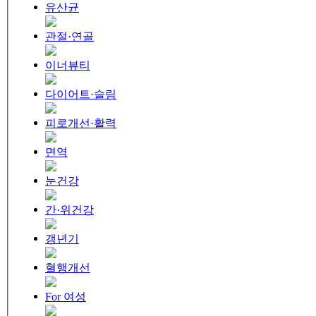
유산균
관절·연골
이너뷰티
다이어트·슬림
피로개선·활력
면역
눈건강
간·위건강
갱년기
혈행개선
For 여성