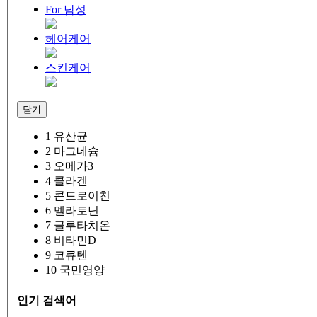
For 남성
헤어케어
스킨케어
닫기
1
유산균
2
마그네슘
3
오메가3
4
콜라겐
5
콘드로이친
6
멜라토닌
7
글루타치온
8
비타민D
9
코큐텐
10
국민영양
인기 검색어