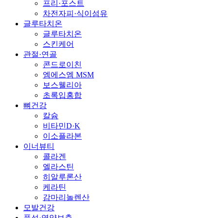
프리·포스트
차전자피·식이섬유
글루타치온
글루타치온
스킨케어
관절·연골
콘드로이친
엠에스엠 MSM
보스웰리아
초록입홍합
뼈건강
칼슘
비타민D·K
이소플라본
이너뷰티
콜라겐
엘라스틴
히알루론산
케라틴
감마리놀렌산
모발건강
풍성·영양보충