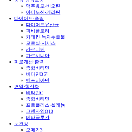
맥주효모·비오틴
아미노산·케라틴
다이어트·슬림
다이어트유산균
파비플로라
카테킨·녹차추출물
모로실·시서스
카르니틴
가르시니아
피로개선·활력
종합비타민
비타민B군
벤포티아민
면역·항산화
비타민C
종합비타민
프로폴리스·셀레늄
코엔자임Q10
베타글루칸
눈건강
오메가3