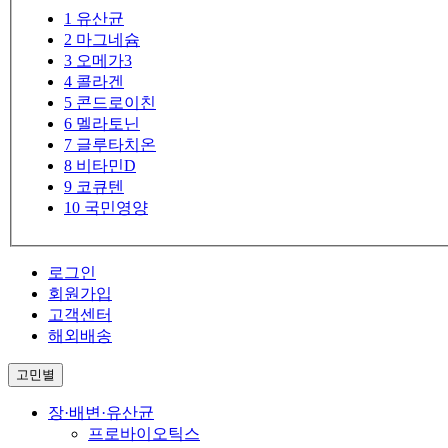
1
유산균
2
마그네슘
3
오메가3
4
콜라겐
5
콘드로이친
6
멜라토닌
7
글루타치온
8
비타민D
9
코큐텐
10
국민영양
로그인
회원가입
고객센터
해외배송
고민별
장·배변·유산균
프로바이오틱스