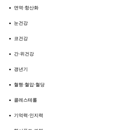
면역·항산화
눈건강
코건강
간·위건강
갱년기
혈행·혈압·혈당
콜레스테롤
기억력·인지력