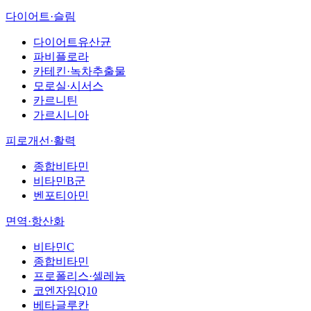
다이어트·슬림
다이어트유산균
파비플로라
카테킨·녹차추출물
모로실·시서스
카르니틴
가르시니아
피로개선·활력
종합비타민
비타민B군
벤포티아민
면역·항산화
비타민C
종합비타민
프로폴리스·셀레늄
코엔자임Q10
베타글루칸