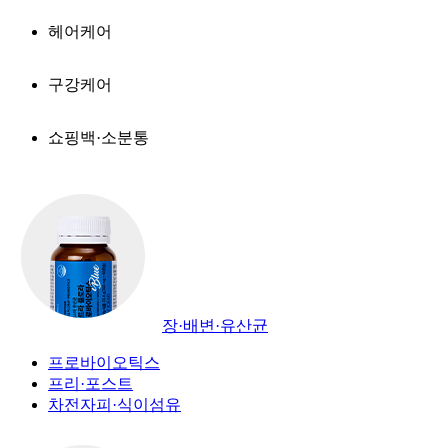
헤어케어
구강케어
쇼핑백·소분통
장·배변·유산균
프로바이오틱스
프리·포스트
차전자피·식이섬유