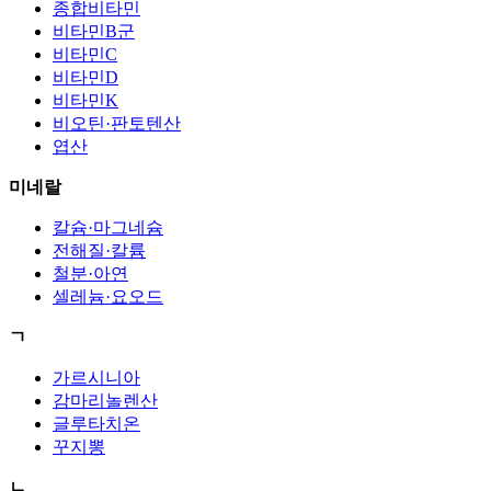
종합비타민
비타민B군
비타민C
비타민D
비타민K
비오틴·판토텐산
엽산
미네랄
칼슘·마그네슘
전해질·칼륨
철분·아연
셀레늄·요오드
ㄱ
가르시니아
감마리놀렌산
글루타치온
꾸지뽕
ㄴ