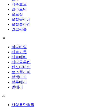
맥주효모
멜라토닌
모로실
모발유산균
모발콜라겐
밀크씨슬
ㅂ
바나바잎
베르가못
베르베린
베타글루칸
벤포티아민
보스웰리아
블랙마카
블루베리
빌베리
ㅅ
산양유단백질