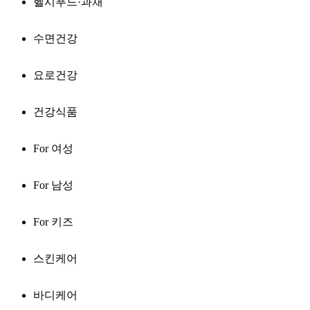
헬시푸드·과채
수면건강
요로건강
건강식품
For 여성
For 남성
For 키즈
스킨케어
바디케어