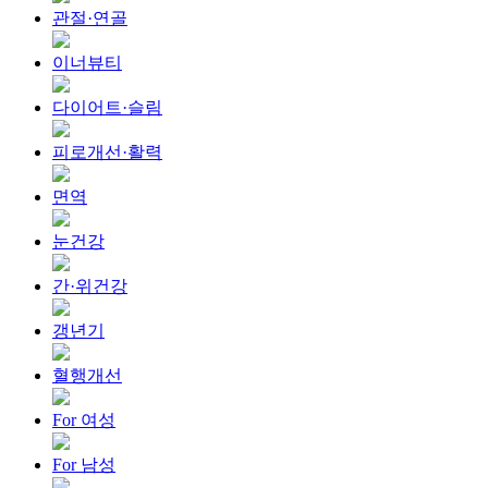
관절·연골
이너뷰티
다이어트·슬림
피로개선·활력
면역
눈건강
간·위건강
갱년기
혈행개선
For 여성
For 남성