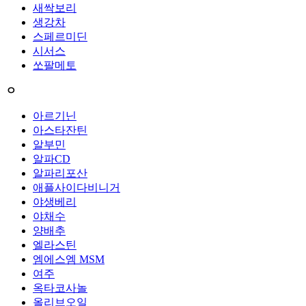
새싹보리
생강차
스페르미딘
시서스
쏘팔메토
ㅇ
아르기닌
아스타잔틴
알부민
알파CD
알파리포산
애플사이다비니거
야생베리
야채수
양배추
엘라스틴
엠에스엠 MSM
여주
옥타코사놀
올리브오일