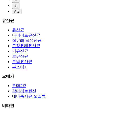
ㅎ
A-Z
유산균
유산균
다이어트유산균
질유래·질유산균
구강유래유산균
뇌유산균
코유산균
모발유산균
부스터+
오메가
오메가3
감마리놀렌산
대마종자유·오일류
비타민