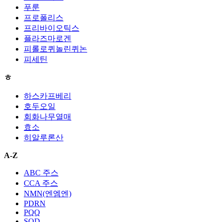
푸룬
프로폴리스
프리바이오틱스
플라즈마로겐
피롤로퀴놀린퀴논
피세틴
ㅎ
하스카프베리
호두오일
회화나무열매
효소
히알루론산
A-Z
ABC 주스
CCA 주스
NMN(엔엠엔)
PDRN
PQQ
SOD