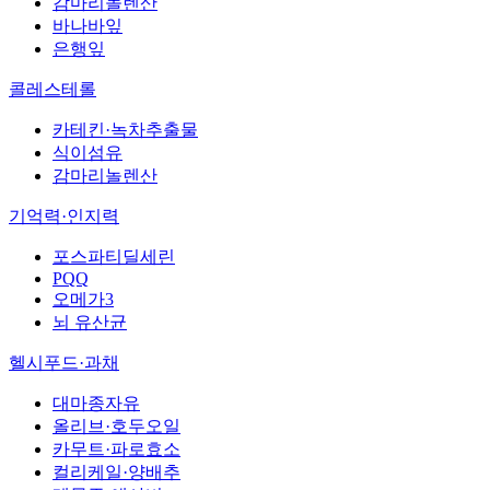
감마리놀렌산
바나바잎
은행잎
콜레스테롤
카테킨·녹차추출물
식이섬유
감마리놀렌산
기억력·인지력
포스파티딜세린
PQQ
오메가3
뇌 유산균
헬시푸드·과채
대마종자유
올리브·호두오일
카무트·파로효소
컬리케일·양배추