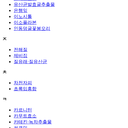
유산균발효굴추출물
은행잎
이노시톨
이소플라본
인동덩굴꽃봉오리
ㅈ
전해질
제비집
질유래·질유산균
ㅊ
차전자피
초록입홍합
ㅋ
카르니틴
카무트효소
카테킨·녹차추출물
커큐민