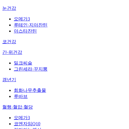
눈건강
오메가3
루테인·지아잔틴
아스타잔틴
코건강
간·위건강
밀크씨슬
그린세라·꾸지뽕
갱년기
회화나무추출물
루바브
혈행·혈압·혈당
오메가3
코엔자임Q10