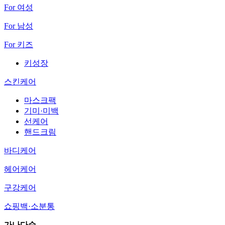
For 여성
For 남성
For 키즈
키성장
스킨케어
마스크팩
기미·미백
선케어
핸드크림
바디케어
헤어케어
구강케어
쇼핑백·소분통
가나다순