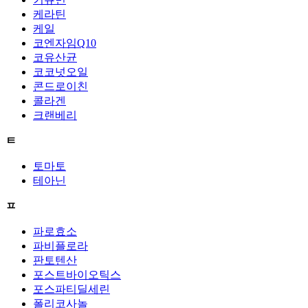
케라틴
케일
코엔자임Q10
코유산균
코코넛오일
콘드로이친
콜라겐
크랜베리
ㅌ
토마토
테아닌
ㅍ
파로효소
파비플로라
판토텐산
포스트바이오틱스
포스파티딜세린
폴리코사놀