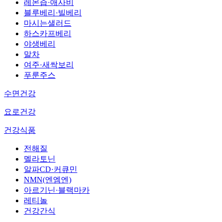
레몬즙·애사비
블루베리·빌베리
마시는샐러드
하스카프베리
야생베리
말차
여주·새싹보리
푸룬주스
수면건강
요로건강
건강식품
전해질
멜라토닌
알파CD·커큐민
NMN(엔엠엔)
아르기닌·블랙마카
레티놀
건강간식