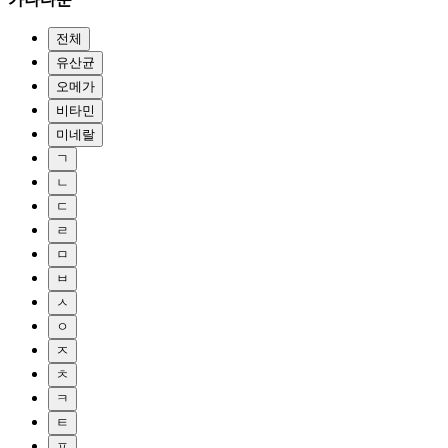
전체
유산균
오메가
비타민
미네랄
ㄱ
ㄴ
ㄷ
ㄹ
ㅁ
ㅂ
ㅅ
ㅇ
ㅈ
ㅊ
ㅋ
ㅌ
ㅍ