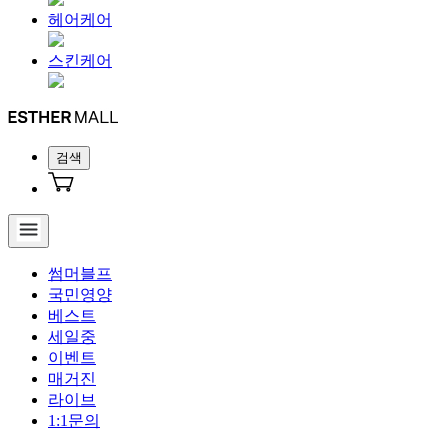
헤어케어
스킨케어
검색
썸머블프
국민영양
베스트
세일중
이벤트
매거진
라이브
1:1문의