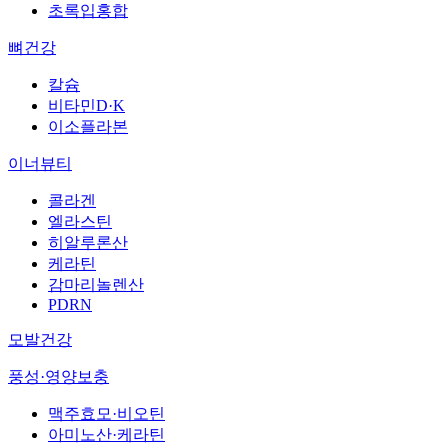
초록입홍합
뼈건강
칼슘
비타민D·K
이소플라본
이너뷰티
콜라겐
엘라스틴
히알루론산
케라틴
감마리놀렌산
PDRN
모발건강
풍성·영양보충
맥주효모·비오틴
아미노산·케라틴