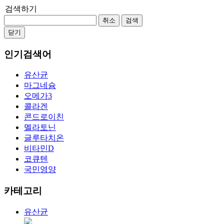
검색하기
취소
검색
닫기
인기검색어
유산균
마그네슘
오메가3
콜라겐
콘드로이친
멜라토닌
글루타치온
비타민D
코큐텐
국민영양
카테고리
유산균