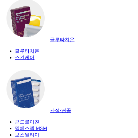
글루타치온
글루타치온
스킨케어
관절·연골
콘드로이친
엠에스엠 MSM
보스웰리아