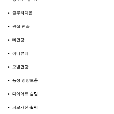
글루타치온
관절·연골
뼈건강
이너뷰티
모발건강
풍성·영양보충
다이어트·슬림
피로개선·활력