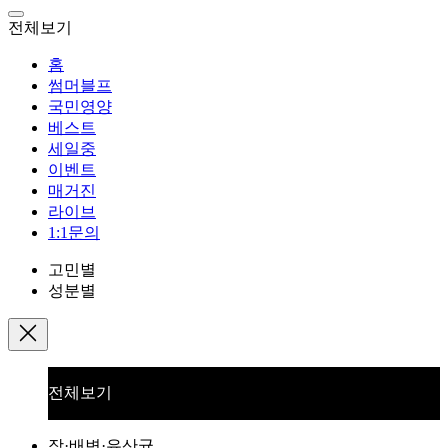
전체보기
홈
썸머블프
국민영양
베스트
세일중
이벤트
매거진
라이브
1:1문의
고민별
성분별
전체보기
장·배변·유산균