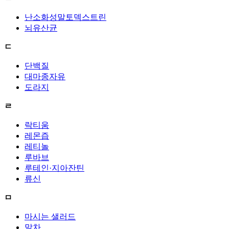
난소화성말토덱스트린
뇌유산균
ㄷ
단백질
대마종자유
도라지
ㄹ
락티움
레몬즙
레티놀
루바브
루테인·지아잔틴
류신
ㅁ
마시는 샐러드
말차