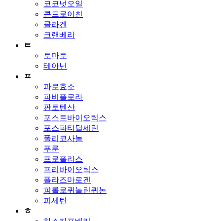
코코넛오일
콘드로이친
콜라겐
크랜베리
ㅌ
토마토
테아닌
ㅍ
파로효소
파비플로라
판토텐산
포스트바이오틱스
포스파티딜세린
폴리코사놀
푸룬
프로폴리스
프리바이오틱스
플라즈마로겐
피롤로퀴놀린퀴논
피세틴
ㅎ