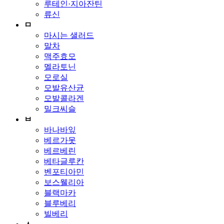
루테인·지아잔틴
류신
ㅁ
마시는 샐러드
말차
맥주효모
멜라토닌
모로실
모발유산균
모발콜라겐
밀크씨슬
ㅂ
바나바잎
베르가못
베르베린
베타글루칸
벤포티아민
보스웰리아
블랙마카
블루베리
빌베리