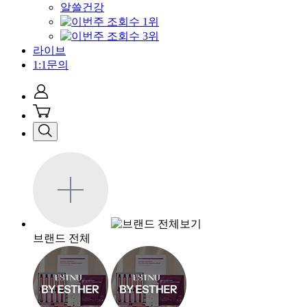
알쓸건강
라이브
1:1문의
브랜드 전체