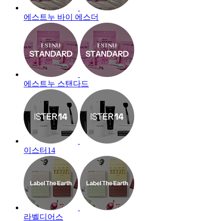
에스트누 바이 에스더
에스트누 스탠다드
이스터14
라벨디어스