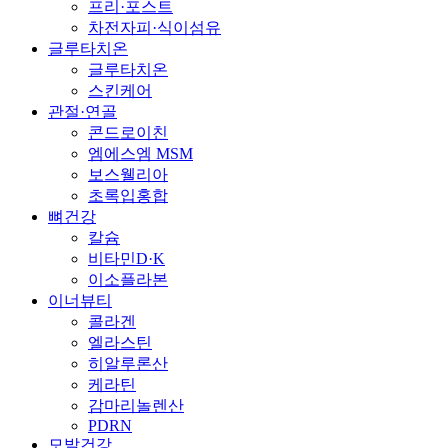
프리·포스트
차전자피·식이섬유
글루타치온
글루타치온
스킨케어
관절·연골
콘드로이친
엠에스엠 MSM
보스웰리아
초록입홍합
뼈건강
칼슘
비타민D·K
이소플라본
이너뷰티
콜라겐
엘라스틴
히알루론산
케라틴
감마리놀렌산
PDRN
모발건강