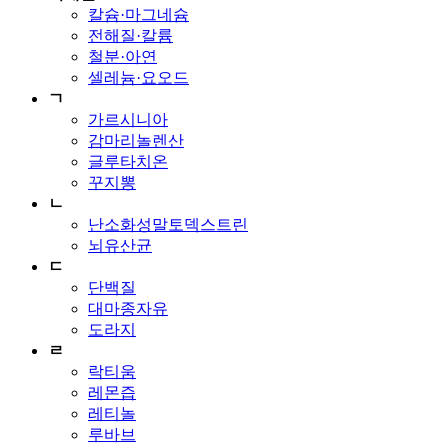
칼슘·마그네슘
전해질·칼륨
철분·아연
셀레늄·요오드
ㄱ
가르시니아
감마리놀렌산
글루타치온
꾸지뽕
ㄴ
난소화성말토덱스트린
뇌유산균
ㄷ
단백질
대마종자유
도라지
ㄹ
락티움
레몬즙
레티놀
루바브