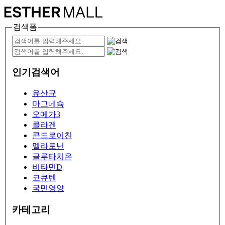
검색폼
인기검색어
유산균
마그네슘
오메가3
콜라겐
콘드로이친
멜라토닌
글루타치온
비타민D
코큐텐
국민영양
카테고리