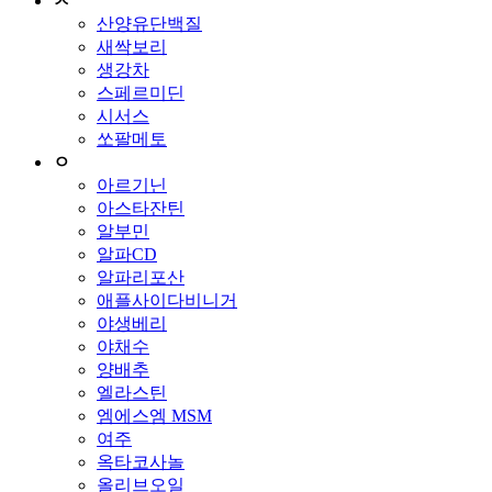
ㅅ
산양유단백질
새싹보리
생강차
스페르미딘
시서스
쏘팔메토
ㅇ
아르기닌
아스타잔틴
알부민
알파CD
알파리포산
애플사이다비니거
야생베리
야채수
양배추
엘라스틴
엠에스엠 MSM
여주
옥타코사놀
올리브오일