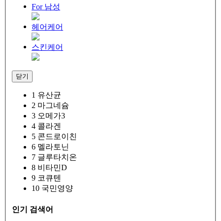
For 남성
헤어케어
스킨케어
닫기
1
유산균
2
마그네슘
3
오메가3
4
콜라겐
5
콘드로이친
6
멜라토닌
7
글루타치온
8
비타민D
9
코큐텐
10
국민영양
인기 검색어