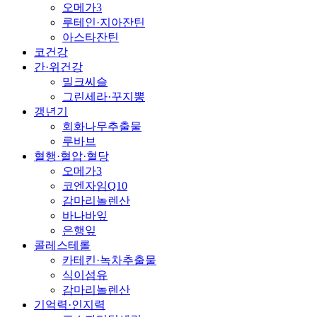
오메가3
루테인·지아잔틴
아스타잔틴
코건강
간·위건강
밀크씨슬
그린세라·꾸지뽕
갱년기
회화나무추출물
루바브
혈행·혈압·혈당
오메가3
코엔자임Q10
감마리놀렌산
바나바잎
은행잎
콜레스테롤
카테킨·녹차추출물
식이섬유
감마리놀렌산
기억력·인지력