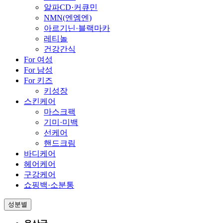
알파CD·커큐민
NMN(엔엠엔)
아르기닌·블랙마카
레티놀
건강간식
For 여성
For 남성
For 키즈
키성장
스킨케어
마스크팩
기미·미백
선케어
핸드크림
바디케어
헤어케어
구강케어
쇼핑백·소분통
성분별