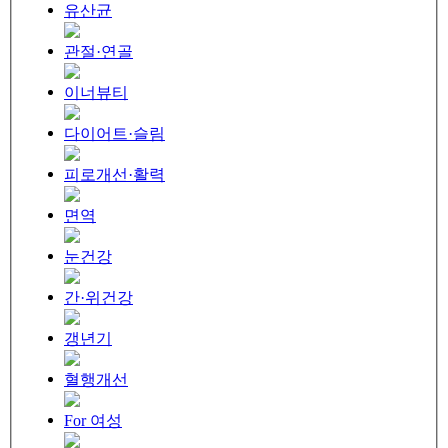
유산균
관절·연골
이너뷰티
다이어트·슬림
피로개선·활력
면역
눈건강
간·위건강
갱년기
혈행개선
For 여성