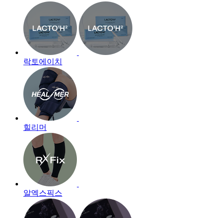
락토에이치
힐리머
알엑스픽스