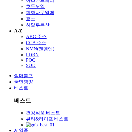
하스카프베리
호두오일
회화나무열매
효소
히알루론산
A-Z
ABC 주스
CCA 주스
NMN(엔엠엔)
PDRN
PQQ
SOD
썸머블프
국민영양
베스트
베스트
건강식품 베스트
뷰티&라이프 베스트
세일중