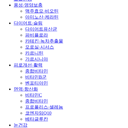
풍성·영양보충
맥주효모·비오틴
아미노산·케라틴
다이어트·슬림
다이어트유산균
파비플로라
카테킨·녹차추출물
모로실·시서스
카르니틴
가르시니아
피로개선·활력
종합비타민
비타민B군
벤포티아민
면역·항산화
비타민C
종합비타민
프로폴리스·셀레늄
코엔자임Q10
베타글루칸
눈건강