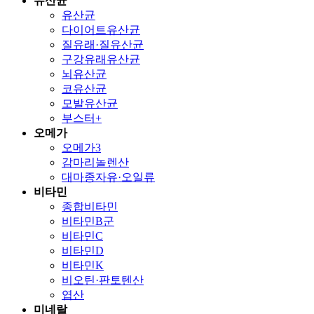
유산균
유산균
다이어트유산균
질유래·질유산균
구강유래유산균
뇌유산균
코유산균
모발유산균
부스터+
오메가
오메가3
감마리놀렌산
대마종자유·오일류
비타민
종합비타민
비타민B군
비타민C
비타민D
비타민K
비오틴·판토텐산
엽산
미네랄