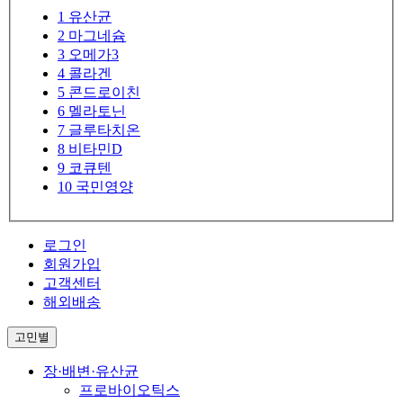
1
유산균
2
마그네슘
3
오메가3
4
콜라겐
5
콘드로이친
6
멜라토닌
7
글루타치온
8
비타민D
9
코큐텐
10
국민영양
로그인
회원가입
고객센터
해외배송
고민별
장·배변·유산균
프로바이오틱스