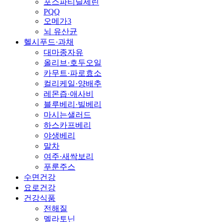
포스파티딜세린
PQQ
오메가3
뇌 유산균
헬시푸드·과채
대마종자유
올리브·호두오일
카무트·파로효소
컬리케일·양배추
레몬즙·애사비
블루베리·빌베리
마시는샐러드
하스카프베리
야생베리
말차
여주·새싹보리
푸룬주스
수면건강
요로건강
건강식품
전해질
멜라토닌