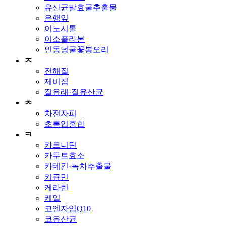
유산균발효굴추출물
은행잎
이노시톨
이소플라본
인동덩굴꽃봉오리
ㅈ
전해질
제비집
질유래·질유산균
ㅊ
차전자피
초록입홍합
ㅋ
카르니틴
카무트효소
카테킨·녹차추출물
커큐민
케라틴
케일
코엔자임Q10
코유산균