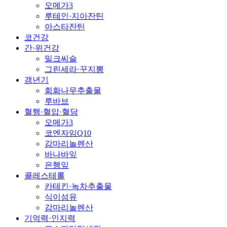
오메가3
루테인·지아잔틴
아스타잔틴
코건강
간·위건강
밀크씨슬
그린세라·꾸지뽕
갱년기
회화나무추출물
루바브
혈행·혈압·혈당
오메가3
코엔자임Q10
감마리놀렌산
바나바잎
은행잎
콜레스테롤
카테킨·녹차추출물
식이섬유
감마리놀렌산
기억력·인지력