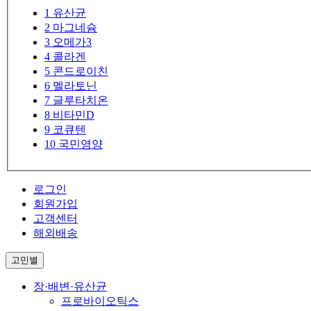
1
유산균
2
마그네슘
3
오메가3
4
콜라겐
5
콘드로이친
6
멜라토닌
7
글루타치온
8
비타민D
9
코큐텐
10
국민영양
로그인
회원가입
고객센터
해외배송
고민별
장·배변·유산균
프로바이오틱스