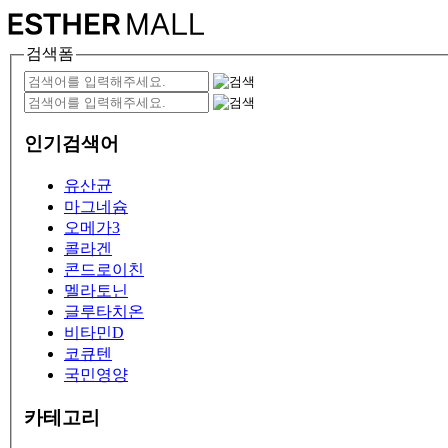
검색폼
인기검색어
유산균
마그네슘
오메가3
콜라겐
콘드로이친
멜라토닌
글루타치온
비타민D
코큐텐
국민영양
카테고리