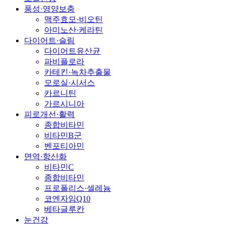
풍성·영양보충
맥주효모·비오틴
아미노산·케라틴
다이어트·슬림
다이어트유산균
파비플로라
카테킨·녹차추출물
모로실·시서스
카르니틴
가르시니아
피로개선·활력
종합비타민
비타민B군
벤포티아민
면역·항산화
비타민C
종합비타민
프로폴리스·셀레늄
코엔자임Q10
베타글루칸
눈건강