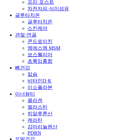
프리·포스트
차전자피·식이섬유
글루타치온
글루타치온
스킨케어
관절·연골
콘드로이친
엠에스엠 MSM
보스웰리아
초록입홍합
뼈건강
칼슘
비타민D·K
이소플라본
이너뷰티
콜라겐
엘라스틴
히알루론산
케라틴
감마리놀렌산
PDRN
모발건강