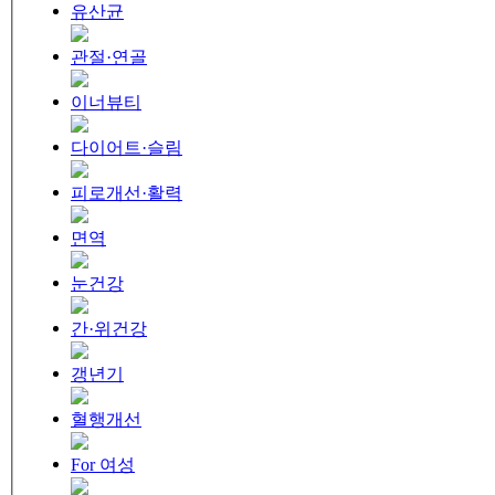
유산균
관절·연골
이너뷰티
다이어트·슬림
피로개선·활력
면역
눈건강
간·위건강
갱년기
혈행개선
For 여성