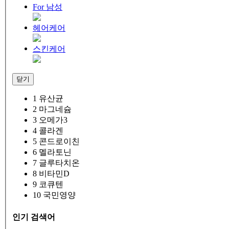
For 남성
헤어케어
스킨케어
닫기
1
유산균
2
마그네슘
3
오메가3
4
콜라겐
5
콘드로이친
6
멜라토닌
7
글루타치온
8
비타민D
9
코큐텐
10
국민영양
인기 검색어