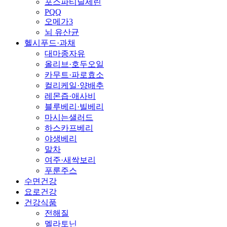
포스파티딜세린
PQQ
오메가3
뇌 유산균
헬시푸드·과채
대마종자유
올리브·호두오일
카무트·파로효소
컬리케일·양배추
레몬즙·애사비
블루베리·빌베리
마시는샐러드
하스카프베리
야생베리
말차
여주·새싹보리
푸룬주스
수면건강
요로건강
건강식품
전해질
멜라토닌