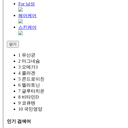
For 남성
헤어케어
스킨케어
닫기
1
유산균
2
마그네슘
3
오메가3
4
콜라겐
5
콘드로이친
6
멜라토닌
7
글루타치온
8
비타민D
9
코큐텐
10
국민영양
인기 검색어