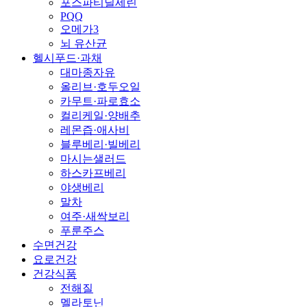
포스파티딜세린
PQQ
오메가3
뇌 유산균
헬시푸드·과채
대마종자유
올리브·호두오일
카무트·파로효소
컬리케일·양배추
레몬즙·애사비
블루베리·빌베리
마시는샐러드
하스카프베리
야생베리
말차
여주·새싹보리
푸룬주스
수면건강
요로건강
건강식품
전해질
멜라토닌