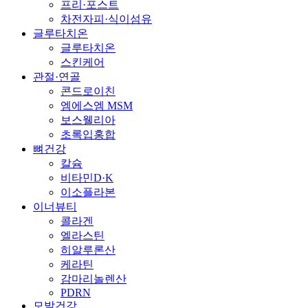
프리·포스트
차전자피·식이섬유
글루타치온
글루타치온
스킨케어
관절·연골
콘드로이친
엠에스엠 MSM
보스웰리아
초록입홍합
뼈건강
칼슘
비타민D·K
이소플라본
이너뷰티
콜라겐
엘라스틴
히알루론산
케라틴
감마리놀렌산
PDRN
모발건강