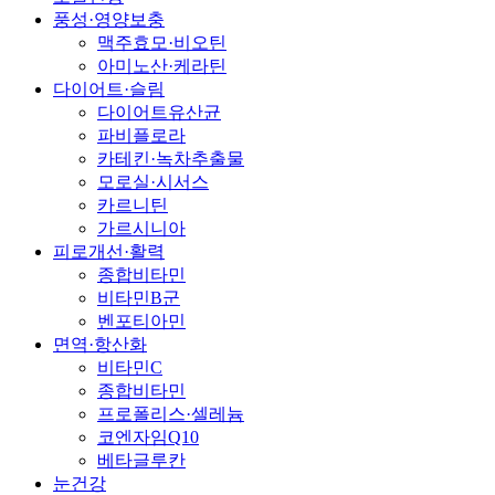
풍성·영양보충
맥주효모·비오틴
아미노산·케라틴
다이어트·슬림
다이어트유산균
파비플로라
카테킨·녹차추출물
모로실·시서스
카르니틴
가르시니아
피로개선·활력
종합비타민
비타민B군
벤포티아민
면역·항산화
비타민C
종합비타민
프로폴리스·셀레늄
코엔자임Q10
베타글루칸
눈건강