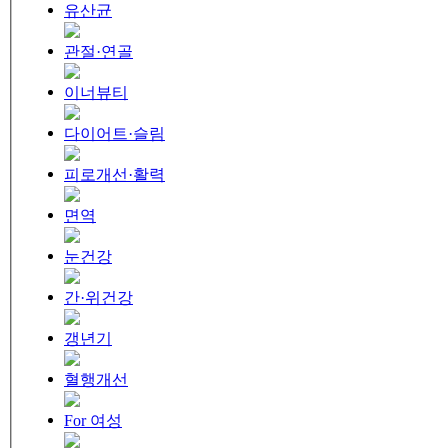
유산균
관절·연골
이너뷰티
다이어트·슬림
피로개선·활력
면역
눈건강
간·위건강
갱년기
혈행개선
For 여성