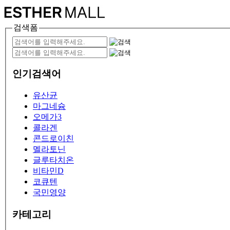
검색폼
인기검색어
유산균
마그네슘
오메가3
콜라겐
콘드로이친
멜라토닌
글루타치온
비타민D
코큐텐
국민영양
카테고리