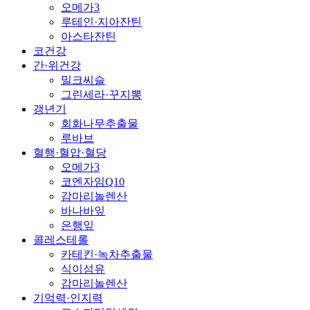
오메가3
루테인·지아잔틴
아스타잔틴
코건강
간·위건강
밀크씨슬
그린세라·꾸지뽕
갱년기
회화나무추출물
루바브
혈행·혈압·혈당
오메가3
코엔자임Q10
감마리놀렌산
바나바잎
은행잎
콜레스테롤
카테킨·녹차추출물
식이섬유
감마리놀렌산
기억력·인지력