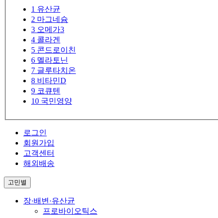
1
유산균
2
마그네슘
3
오메가3
4
콜라겐
5
콘드로이친
6
멜라토닌
7
글루타치온
8
비타민D
9
코큐텐
10
국민영양
로그인
회원가입
고객센터
해외배송
고민별
장·배변·유산균
프로바이오틱스