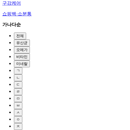
구강케어
쇼핑백·소분통
가나다순
전체
유산균
오메가
비타민
미네랄
ㄱ
ㄴ
ㄷ
ㄹ
ㅁ
ㅂ
ㅅ
ㅇ
ㅈ