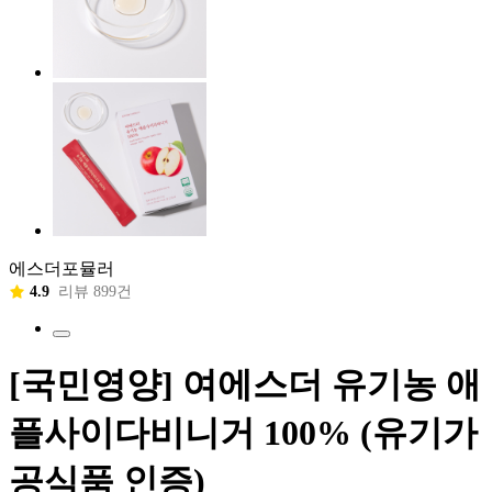
에스더포뮬러
4.9
리뷰 899건
[국민영양] 여에스더 유기농 애
플사이다비니거 100% (유기가
공식품 인증)