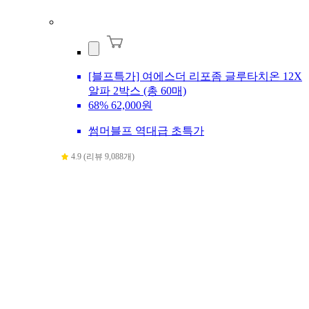
[블프특가] 여에스더 리포좀 글루타치온 12X
알파 2박스 (총 60매)
68%
62,000원
썸머블프 역대급 초특가
4.9 (리뷰 9,088개)