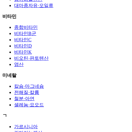
대마종자유·오일류
비타민
종합비타민
비타민B군
비타민C
비타민D
비타민K
비오틴·판토텐산
엽산
미네랄
칼슘·마그네슘
전해질·칼륨
철분·아연
셀레늄·요오드
ㄱ
가르시니아