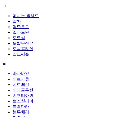
ㅁ
마시는 샐러드
말차
맥주효모
멜라토닌
모로실
모발유산균
모발콜라겐
밀크씨슬
ㅂ
바나바잎
베르가못
베르베린
베타글루칸
벤포티아민
보스웰리아
블랙마카
블루베리