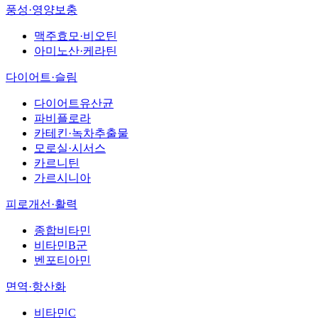
풍성·영양보충
맥주효모·비오틴
아미노산·케라틴
다이어트·슬림
다이어트유산균
파비플로라
카테킨·녹차추출물
모로실·시서스
카르니틴
가르시니아
피로개선·활력
종합비타민
비타민B군
벤포티아민
면역·항산화
비타민C