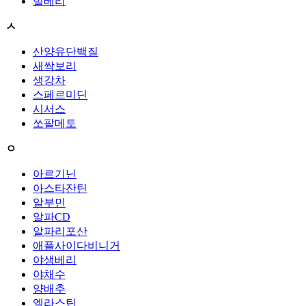
빌베리
ㅅ
산양유단백질
새싹보리
생강차
스페르미딘
시서스
쏘팔메토
ㅇ
아르기닌
아스타잔틴
알부민
알파CD
알파리포산
애플사이다비니거
야생베리
야채수
양배추
엘라스틴