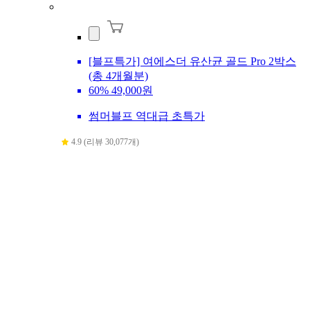
[블프특가] 여에스더 유산균 골드 Pro 2박스
(총 4개월분)
60%
49,000원
썸머블프 역대급 초특가
4.9 (리뷰 30,077개)