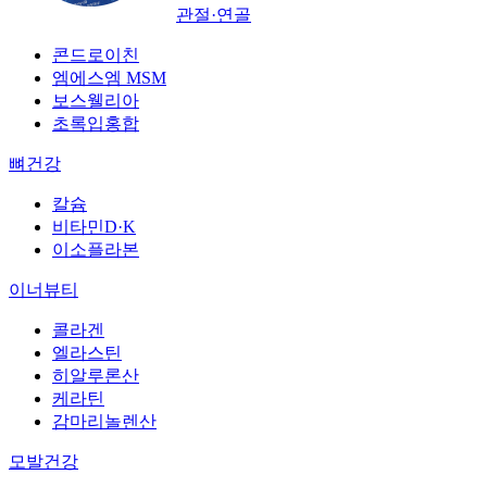
관절·연골
콘드로이친
엠에스엠 MSM
보스웰리아
초록입홍합
뼈건강
칼슘
비타민D·K
이소플라본
이너뷰티
콜라겐
엘라스틴
히알루론산
케라틴
감마리놀렌산
모발건강