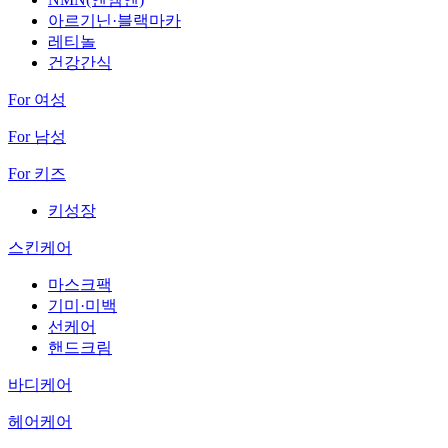
아르기닌·블랙마카
레티놀
건강간식
For 여성
For 남성
For 키즈
키성장
스킨케어
마스크팩
기미·미백
선케어
핸드크림
바디케어
헤어케어