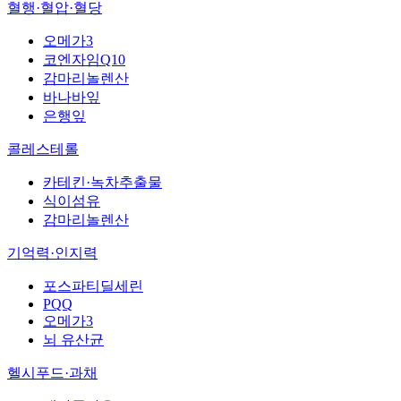
혈행·혈압·혈당
오메가3
코엔자임Q10
감마리놀렌산
바나바잎
은행잎
콜레스테롤
카테킨·녹차추출물
식이섬유
감마리놀렌산
기억력·인지력
포스파티딜세린
PQQ
오메가3
뇌 유산균
헬시푸드·과채