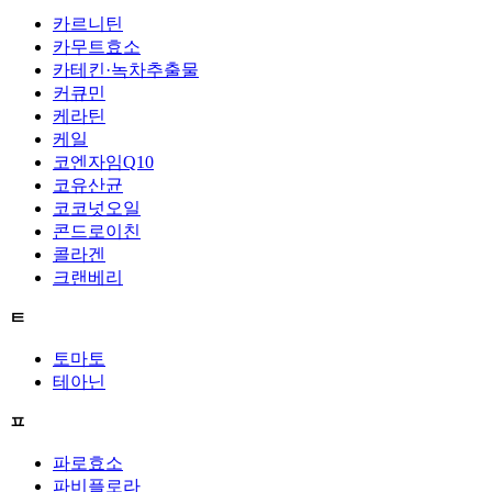
카르니틴
카무트효소
카테킨·녹차추출물
커큐민
케라틴
케일
코엔자임Q10
코유산균
코코넛오일
콘드로이친
콜라겐
크랜베리
ㅌ
토마토
테아닌
ㅍ
파로효소
파비플로라