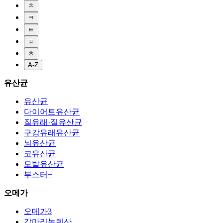
ㅊ
ㅋ
ㅌ
ㅍ
ㅎ
A-Z
유산균
유산균
다이어트유산균
질유래·질유산균
구강유래유산균
뇌유산균
코유산균
모발유산균
부스터+
오메가
오메가3
감마리놀렌산