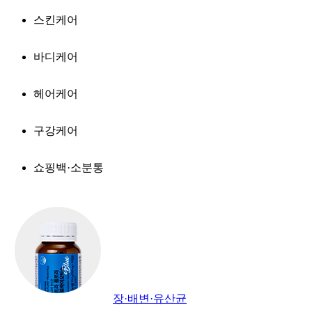
스킨케어
바디케어
헤어케어
구강케어
쇼핑백·소분통
장·배변·유산균