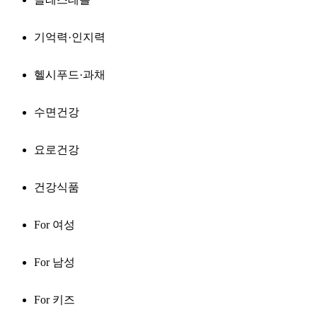
기억력·인지력
헬시푸드·과채
수면건강
요로건강
건강식품
For 여성
For 남성
For 키즈