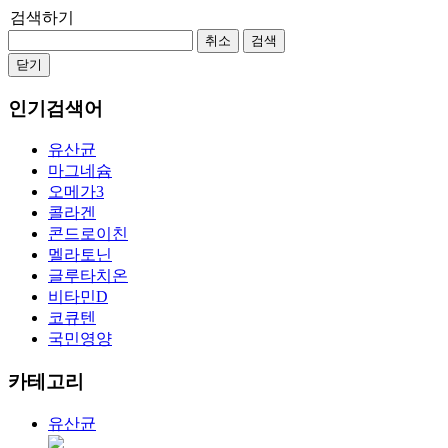
검색하기
취소
검색
닫기
인기검색어
유산균
마그네슘
오메가3
콜라겐
콘드로이친
멜라토닌
글루타치온
비타민D
코큐텐
국민영양
카테고리
유산균