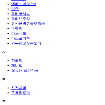
엠에스엠 MSM
여주
옥타코사놀
올리브오일
유산균발효굴추출물
은행잎
이노시톨
이소플라본
인동덩굴꽃봉오리
ㅈ
전해질
제비집
질유래·질유산균
ㅊ
차전자피
초록입홍합
ㅋ