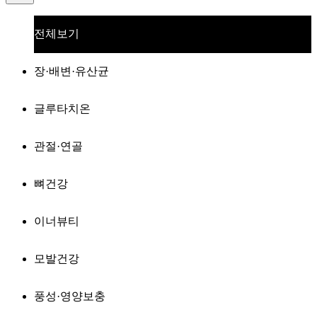
전체보기
장·배변·유산균
글루타치온
관절·연골
뼈건강
이너뷰티
모발건강
풍성·영양보충