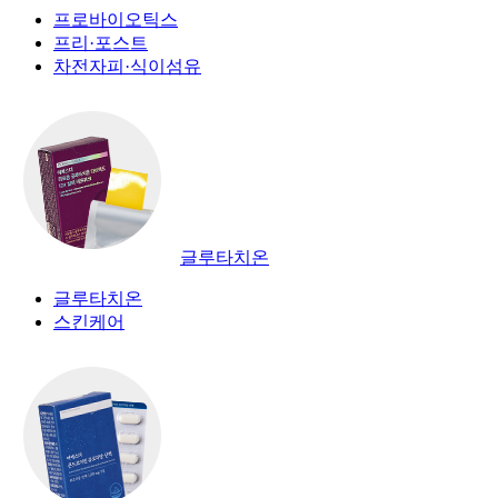
프로바이오틱스
프리·포스트
차전자피·식이섬유
글루타치온
글루타치온
스킨케어