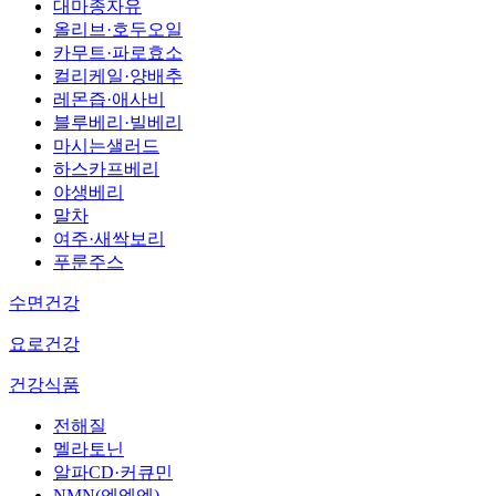
대마종자유
올리브·호두오일
카무트·파로효소
컬리케일·양배추
레몬즙·애사비
블루베리·빌베리
마시는샐러드
하스카프베리
야생베리
말차
여주·새싹보리
푸룬주스
수면건강
요로건강
건강식품
전해질
멜라토닌
알파CD·커큐민
NMN(엔엠엔)