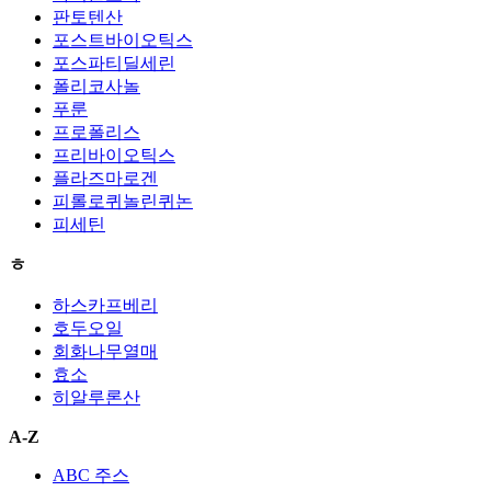
판토텐산
포스트바이오틱스
포스파티딜세린
폴리코사놀
푸룬
프로폴리스
프리바이오틱스
플라즈마로겐
피롤로퀴놀린퀴논
피세틴
ㅎ
하스카프베리
호두오일
회화나무열매
효소
히알루론산
A-Z
ABC 주스