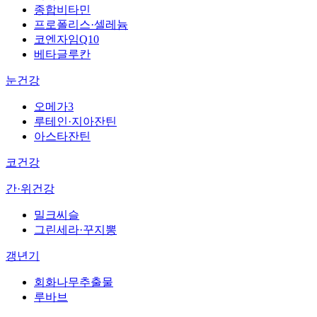
종합비타민
프로폴리스·셀레늄
코엔자임Q10
베타글루칸
눈건강
오메가3
루테인·지아잔틴
아스타잔틴
코건강
간·위건강
밀크씨슬
그린세라·꾸지뽕
갱년기
회화나무추출물
루바브