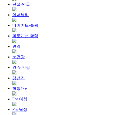
관절·연골
이너뷰티
다이어트·슬림
피로개선·활력
면역
눈건강
간·위건강
갱년기
혈행개선
For 여성
For 남성