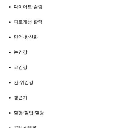
다이어트·슬림
피로개선·활력
면역·항산화
눈건강
코건강
간·위건강
갱년기
혈행·혈압·혈당
콜레스테롤