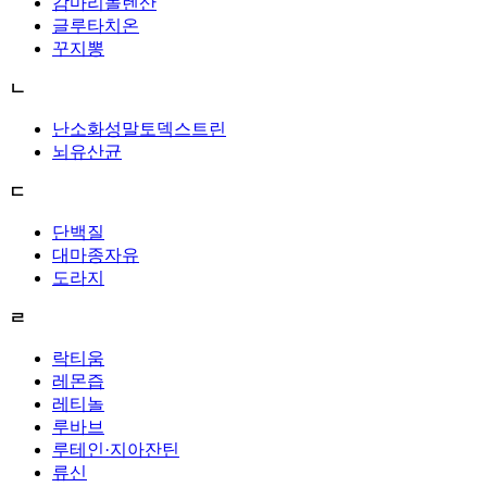
감마리놀렌산
글루타치온
꾸지뽕
ㄴ
난소화성말토덱스트린
뇌유산균
ㄷ
단백질
대마종자유
도라지
ㄹ
락티움
레몬즙
레티놀
루바브
루테인·지아잔틴
류신