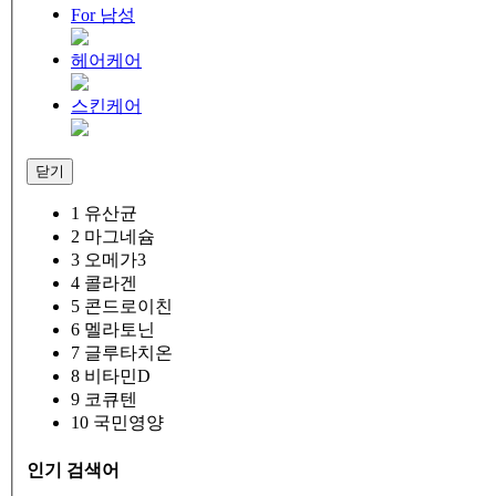
For 남성
헤어케어
스킨케어
닫기
1
유산균
2
마그네슘
3
오메가3
4
콜라겐
5
콘드로이친
6
멜라토닌
7
글루타치온
8
비타민D
9
코큐텐
10
국민영양
인기 검색어