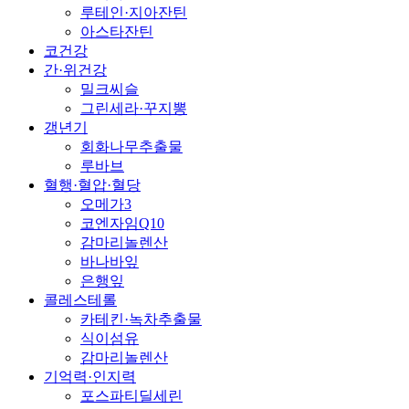
루테인·지아잔틴
아스타잔틴
코건강
간·위건강
밀크씨슬
그린세라·꾸지뽕
갱년기
회화나무추출물
루바브
혈행·혈압·혈당
오메가3
코엔자임Q10
감마리놀렌산
바나바잎
은행잎
콜레스테롤
카테킨·녹차추출물
식이섬유
감마리놀렌산
기억력·인지력
포스파티딜세린