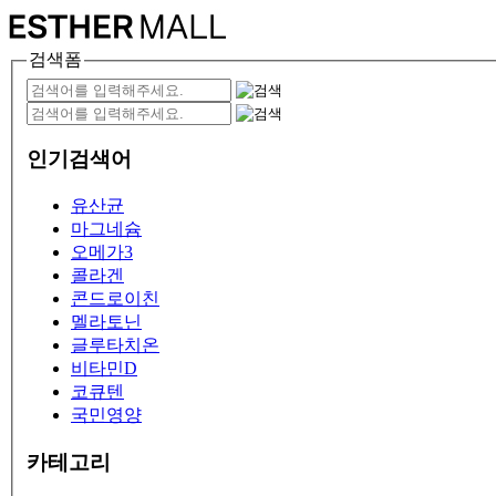
검색폼
인기검색어
유산균
마그네슘
오메가3
콜라겐
콘드로이친
멜라토닌
글루타치온
비타민D
코큐텐
국민영양
카테고리