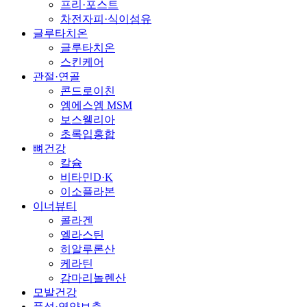
프리·포스트
차전자피·식이섬유
글루타치온
글루타치온
스킨케어
관절·연골
콘드로이친
엠에스엠 MSM
보스웰리아
초록입홍합
뼈건강
칼슘
비타민D·K
이소플라본
이너뷰티
콜라겐
엘라스틴
히알루론산
케라틴
감마리놀렌산
모발건강
풍성·영양보충