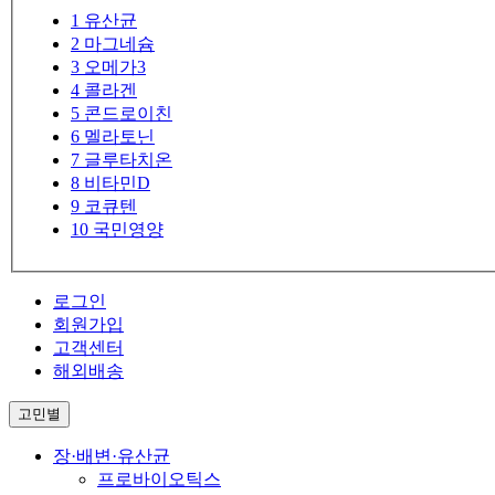
1
유산균
2
마그네슘
3
오메가3
4
콜라겐
5
콘드로이친
6
멜라토닌
7
글루타치온
8
비타민D
9
코큐텐
10
국민영양
로그인
회원가입
고객센터
해외배송
고민별
장·배변·유산균
프로바이오틱스