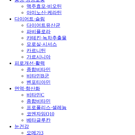
맥주효모·비오틴
아미노산·케라틴
다이어트·슬림
다이어트유산균
파비플로라
카테킨·녹차추출물
모로실·시서스
카르니틴
가르시니아
피로개선·활력
종합비타민
비타민B군
벤포티아민
면역·항산화
비타민C
종합비타민
프로폴리스·셀레늄
코엔자임Q10
베타글루칸
눈건강
오메가3