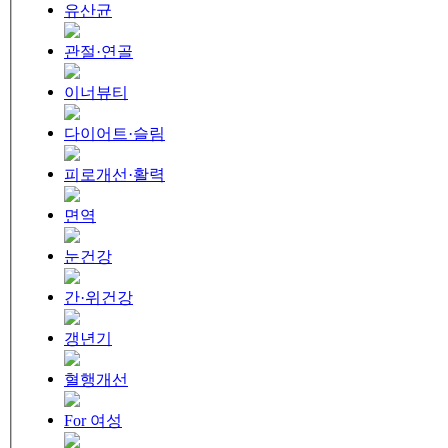
유산균
관절·연골
이너뷰티
다이어트·슬림
피로개선·활력
면역
눈건강
간·위건강
갱년기
혈행개선
For 여성