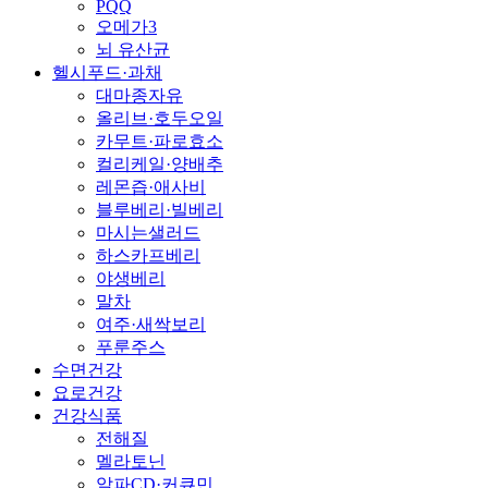
PQQ
오메가3
뇌 유산균
헬시푸드·과채
대마종자유
올리브·호두오일
카무트·파로효소
컬리케일·양배추
레몬즙·애사비
블루베리·빌베리
마시는샐러드
하스카프베리
야생베리
말차
여주·새싹보리
푸룬주스
수면건강
요로건강
건강식품
전해질
멜라토닌
알파CD·커큐민