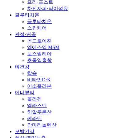
프리·포스트
차전자피·식이섬유
글루타치온
글루타치온
스킨케어
관절·연골
콘드로이친
엠에스엠 MSM
보스웰리아
초록입홍합
뼈건강
칼슘
비타민D·K
이소플라본
이너뷰티
콜라겐
엘라스틴
히알루론산
케라틴
감마리놀렌산
모발건강
풍성·영양보충