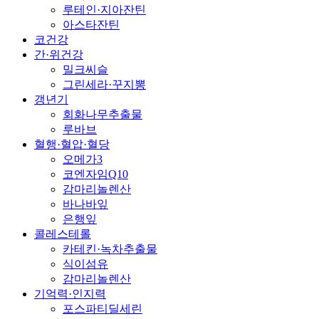
루테인·지아잔틴
아스타잔틴
코건강
간·위건강
밀크씨슬
그린세라·꾸지뽕
갱년기
회화나무추출물
루바브
혈행·혈압·혈당
오메가3
코엔자임Q10
감마리놀렌산
바나바잎
은행잎
콜레스테롤
카테킨·녹차추출물
식이섬유
감마리놀렌산
기억력·인지력
포스파티딜세린