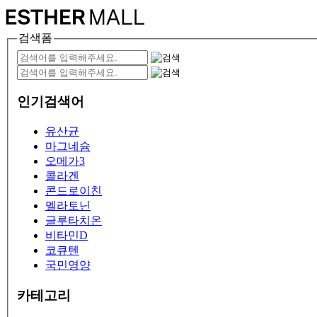
검색폼
인기검색어
유산균
마그네슘
오메가3
콜라겐
콘드로이친
멜라토닌
글루타치온
비타민D
코큐텐
국민영양
카테고리