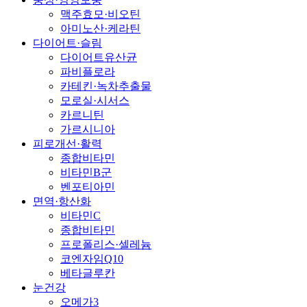
맥주효모·비오틴
아미노산·케라틴
다이어트·슬림
다이어트유산균
파비플로라
카테킨·녹차추출물
모로실·시서스
카르니틴
가르시니아
피로개선·활력
종합비타민
비타민B군
벤포티아민
면역·항산화
비타민C
종합비타민
프로폴리스·셀레늄
코엔자임Q10
베타글루칸
눈건강
오메가3