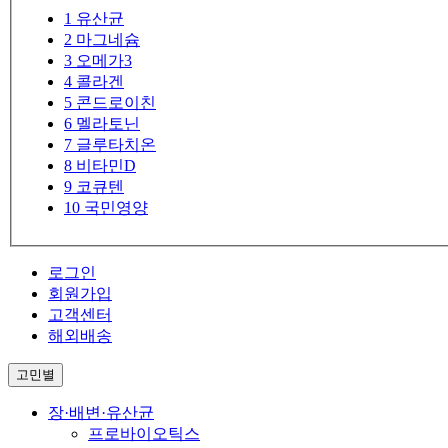
1
유산균
2
마그네슘
3
오메가3
4
콜라겐
5
콘드로이친
6
멜라토닌
7
글루타치온
8
비타민D
9
코큐텐
10
국민영양
로그인
회원가입
고객센터
해외배송
고민별
장·배변·유산균
프로바이오틱스