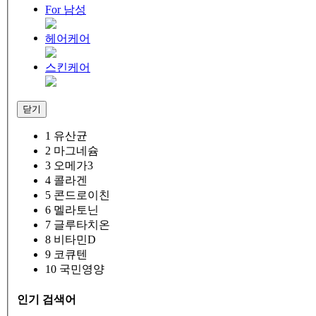
For 남성
헤어케어
스킨케어
닫기
1
유산균
2
마그네슘
3
오메가3
4
콜라겐
5
콘드로이친
6
멜라토닌
7
글루타치온
8
비타민D
9
코큐텐
10
국민영양
인기 검색어