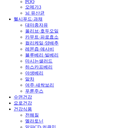
PQQ
오메가3
뇌 유산균
헬시푸드·과채
대마종자유
올리브·호두오일
카무트·파로효소
컬리케일·양배추
레몬즙·애사비
블루베리·빌베리
마시는샐러드
하스카프베리
야생베리
말차
여주·새싹보리
푸룬주스
수면건강
요로건강
건강식품
전해질
멜라토닌
알파CD·커큐민