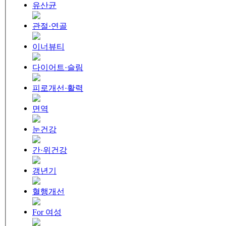
유산균
관절·연골
이너뷰티
다이어트·슬림
피로개선·활력
면역
눈건강
간·위건강
갱년기
혈행개선
For 여성