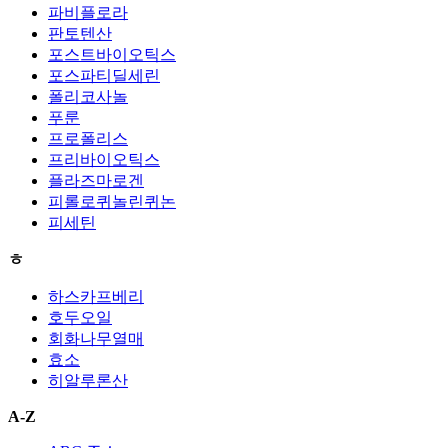
파비플로라
판토텐산
포스트바이오틱스
포스파티딜세린
폴리코사놀
푸룬
프로폴리스
프리바이오틱스
플라즈마로겐
피롤로퀴놀린퀴논
피세틴
ㅎ
하스카프베리
호두오일
회화나무열매
효소
히알루론산
A-Z