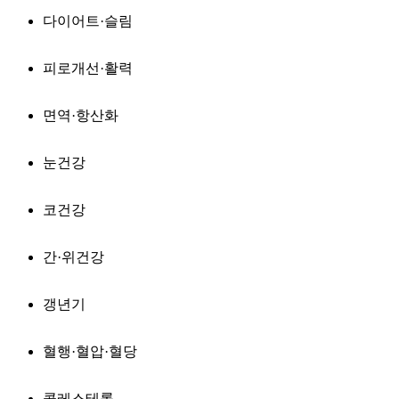
다이어트·슬림
피로개선·활력
면역·항산화
눈건강
코건강
간·위건강
갱년기
혈행·혈압·혈당
콜레스테롤