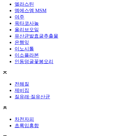
엘라스틴
엠에스엠 MSM
여주
옥타코사놀
올리브오일
유산균발효굴추출물
은행잎
이노시톨
이소플라본
인동덩굴꽃봉오리
ㅈ
전해질
제비집
질유래·질유산균
ㅊ
차전자피
초록입홍합