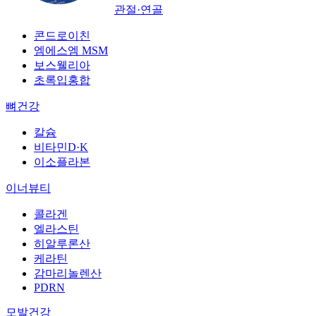
관절·연골
콘드로이친
엠에스엠 MSM
보스웰리아
초록입홍합
뼈건강
칼슘
비타민D·K
이소플라본
이너뷰티
콜라겐
엘라스틴
히알루론산
케라틴
감마리놀렌산
PDRN
모발건강