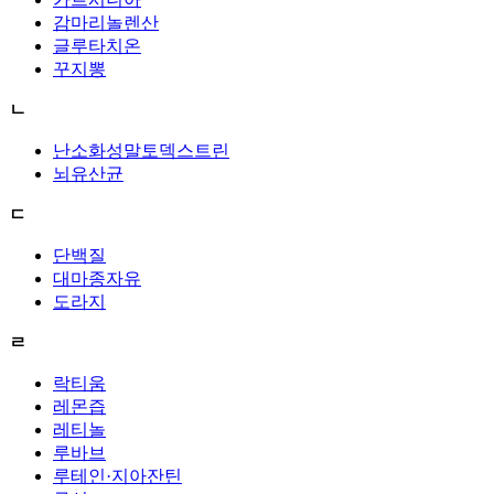
감마리놀렌산
글루타치온
꾸지뽕
ㄴ
난소화성말토덱스트린
뇌유산균
ㄷ
단백질
대마종자유
도라지
ㄹ
락티움
레몬즙
레티놀
루바브
루테인·지아잔틴