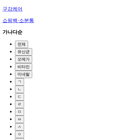
구강케어
쇼핑백·소분통
가나다순
전체
유산균
오메가
비타민
미네랄
ㄱ
ㄴ
ㄷ
ㄹ
ㅁ
ㅂ
ㅅ
ㅇ