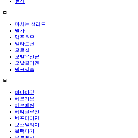
류신
ㅁ
마시는 샐러드
말차
맥주효모
멜라토닌
모로실
모발유산균
모발콜라겐
밀크씨슬
ㅂ
바나바잎
베르가못
베르베린
베타글루칸
벤포티아민
보스웰리아
블랙마카
블루베리