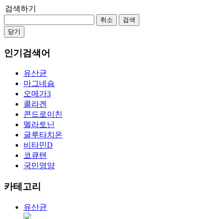
검색하기
취소
검색
닫기
인기검색어
유산균
마그네슘
오메가3
콜라겐
콘드로이친
멜라토닌
글루타치온
비타민D
코큐텐
국민영양
카테고리
유산균