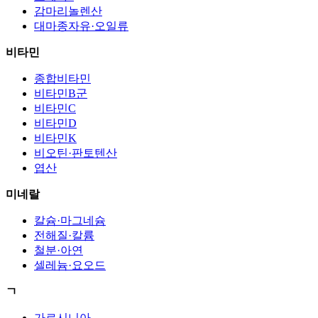
감마리놀렌산
대마종자유·오일류
비타민
종합비타민
비타민B군
비타민C
비타민D
비타민K
비오틴·판토텐산
엽산
미네랄
칼슘·마그네슘
전해질·칼륨
철분·아연
셀레늄·요오드
ㄱ
가르시니아