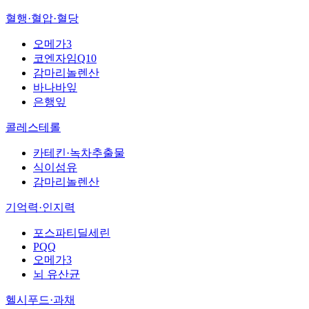
혈행·혈압·혈당
오메가3
코엔자임Q10
감마리놀렌산
바나바잎
은행잎
콜레스테롤
카테킨·녹차추출물
식이섬유
감마리놀렌산
기억력·인지력
포스파티딜세린
PQQ
오메가3
뇌 유산균
헬시푸드·과채