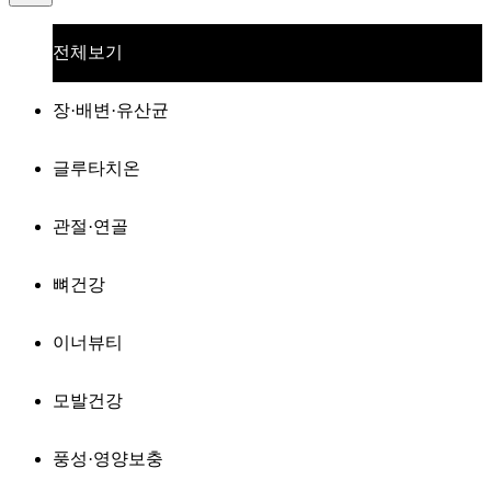
전체보기
장·배변·유산균
글루타치온
관절·연골
뼈건강
이너뷰티
모발건강
풍성·영양보충