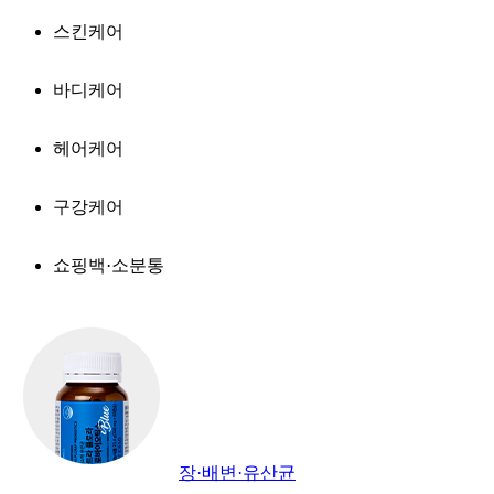
스킨케어
바디케어
헤어케어
구강케어
쇼핑백·소분통
장·배변·유산균