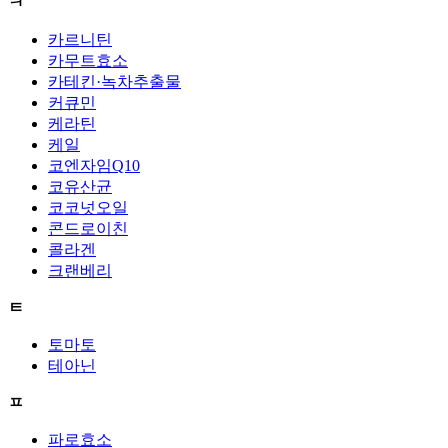
ㅋ
카르니틴
카무트효소
카테킨·녹차추출물
커큐민
케라틴
케일
코엔자임Q10
코유산균
코코넛오일
콘드로이친
콜라겐
크랜베리
ㅌ
토마토
테아닌
ㅍ
파로효소