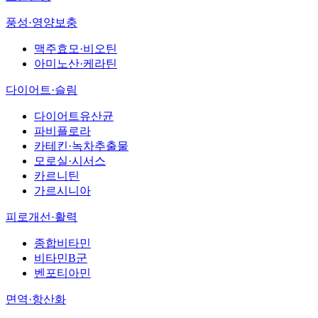
풍성·영양보충
맥주효모·비오틴
아미노산·케라틴
다이어트·슬림
다이어트유산균
파비플로라
카테킨·녹차추출물
모로실·시서스
카르니틴
가르시니아
피로개선·활력
종합비타민
비타민B군
벤포티아민
면역·항산화