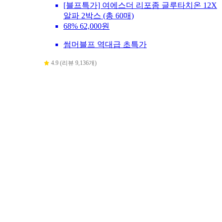
[블프특가] 여에스더 리포좀 글루타치온 12X
알파 2박스 (총 60매)
68%
62,000원
썸머블프 역대급 초특가
4.9 (리뷰 9,136개)