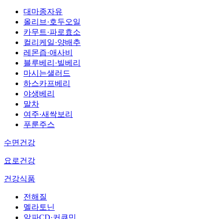
대마종자유
올리브·호두오일
카무트·파로효소
컬리케일·양배추
레몬즙·애사비
블루베리·빌베리
마시는샐러드
하스카프베리
야생베리
말차
여주·새싹보리
푸룬주스
수면건강
요로건강
건강식품
전해질
멜라토닌
알파CD·커큐민