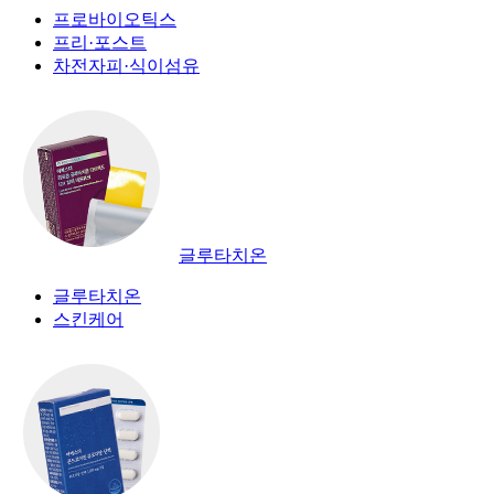
프로바이오틱스
프리·포스트
차전자피·식이섬유
글루타치온
글루타치온
스킨케어