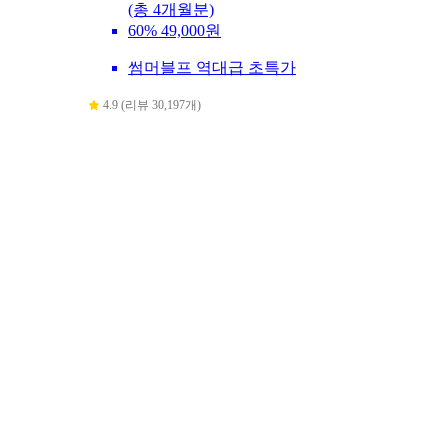
(총 4개월분)
60%
49,000원
썸머블프 역대급 초특가
4.9 (리뷰 30,197개)