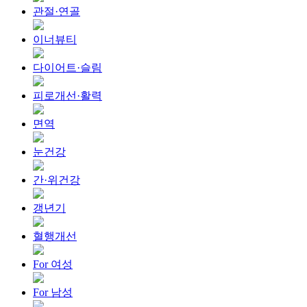
관절·연골
이너뷰티
다이어트·슬림
피로개선·활력
면역
눈건강
간·위건강
갱년기
혈행개선
For 여성
For 남성