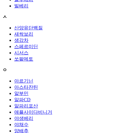
빌베리
ㅅ
산양유단백질
새싹보리
생강차
스페르미딘
시서스
쏘팔메토
ㅇ
아르기닌
아스타잔틴
알부민
알파CD
알파리포산
애플사이다비니거
야생베리
야채수
양배추