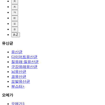
ㅈ
ㅊ
ㅋ
ㅌ
ㅍ
ㅎ
A-Z
유산균
유산균
다이어트유산균
질유래·질유산균
구강유래유산균
뇌유산균
코유산균
모발유산균
부스터+
오메가
오메가3