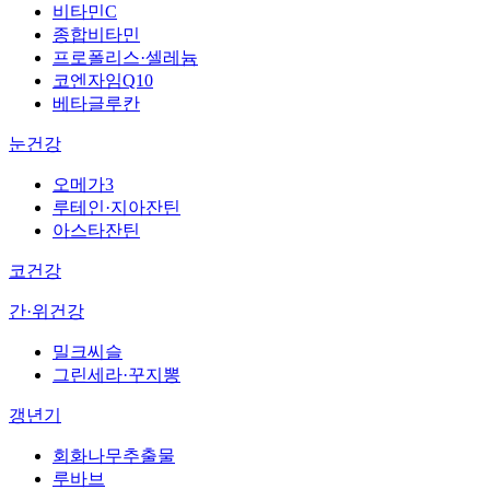
비타민C
종합비타민
프로폴리스·셀레늄
코엔자임Q10
베타글루칸
눈건강
오메가3
루테인·지아잔틴
아스타잔틴
코건강
간·위건강
밀크씨슬
그린세라·꾸지뽕
갱년기
회화나무추출물
루바브