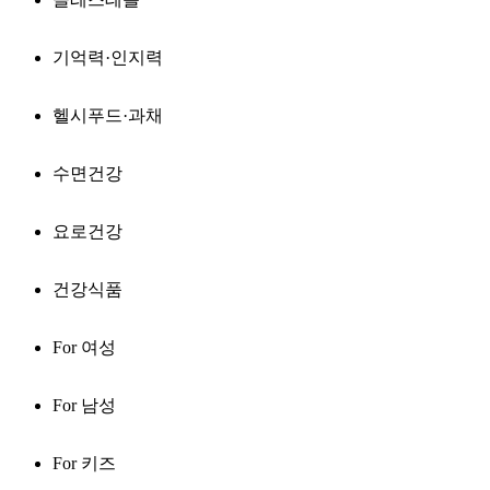
기억력·인지력
헬시푸드·과채
수면건강
요로건강
건강식품
For 여성
For 남성
For 키즈