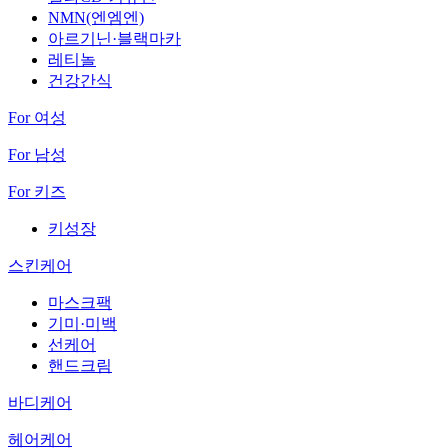
NMN(엔엠엔)
아르기닌·블랙마카
레티놀
건강간식
For 여성
For 남성
For 키즈
키성장
스킨케어
마스크팩
기미·미백
선케어
핸드크림
바디케어
헤어케어