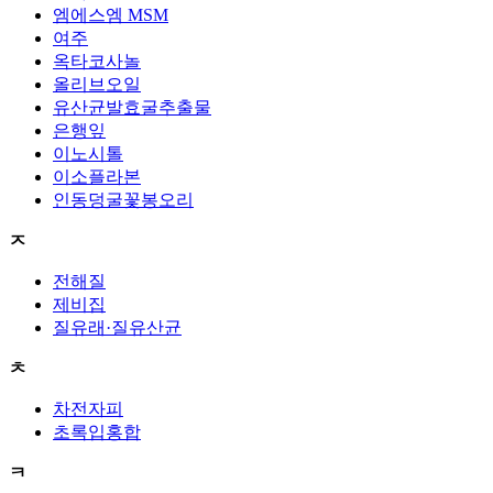
엠에스엠 MSM
여주
옥타코사놀
올리브오일
유산균발효굴추출물
은행잎
이노시톨
이소플라본
인동덩굴꽃봉오리
ㅈ
전해질
제비집
질유래·질유산균
ㅊ
차전자피
초록입홍합
ㅋ