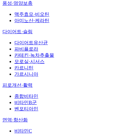
풍성·영양보충
맥주효모·비오틴
아미노산·케라틴
다이어트·슬림
다이어트유산균
파비플로라
카테킨·녹차추출물
모로실·시서스
카르니틴
가르시니아
피로개선·활력
종합비타민
비타민B군
벤포티아민
면역·항산화
비타민C