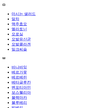
ㅁ
마시는 샐러드
말차
맥주효모
멜라토닌
모로실
모발유산균
모발콜라겐
밀크씨슬
ㅂ
바나바잎
베르가못
베르베린
베타글루칸
벤포티아민
보스웰리아
블랙마카
블루베리
빌베리