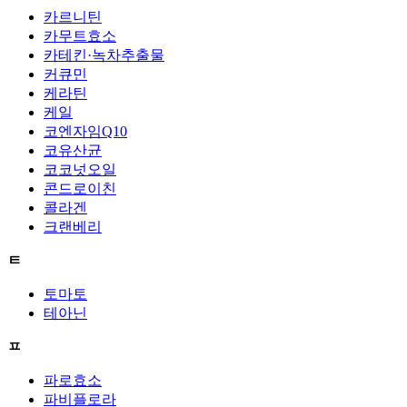
카르니틴
카무트효소
카테킨·녹차추출물
커큐민
케라틴
케일
코엔자임Q10
코유산균
코코넛오일
콘드로이친
콜라겐
크랜베리
ㅌ
토마토
테아닌
ㅍ
파로효소
파비플로라