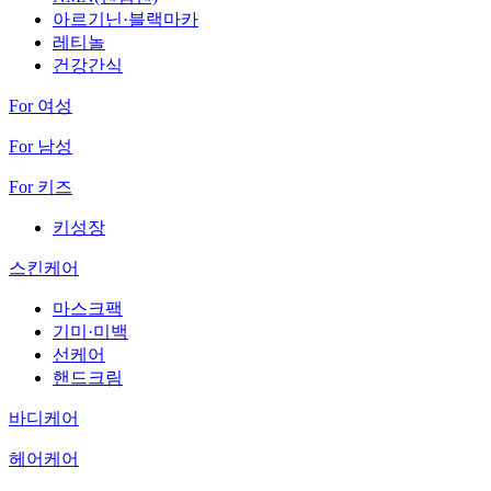
아르기닌·블랙마카
레티놀
건강간식
For 여성
For 남성
For 키즈
키성장
스킨케어
마스크팩
기미·미백
선케어
핸드크림
바디케어
헤어케어