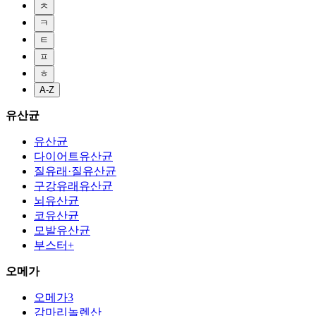
ㅊ
ㅋ
ㅌ
ㅍ
ㅎ
A-Z
유산균
유산균
다이어트유산균
질유래·질유산균
구강유래유산균
뇌유산균
코유산균
모발유산균
부스터+
오메가
오메가3
감마리놀렌산