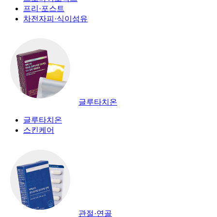
프리·포스트
차전자피·식이섬유
글루타치온
글루타치온
스킨케어
관절·연골