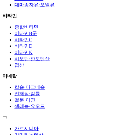
대마종자유·오일류
비타민
종합비타민
비타민B군
비타민C
비타민D
비타민K
비오틴·판토텐산
엽산
미네랄
칼슘·마그네슘
전해질·칼륨
철분·아연
셀레늄·요오드
ㄱ
가르시니아
감마리놀렌산