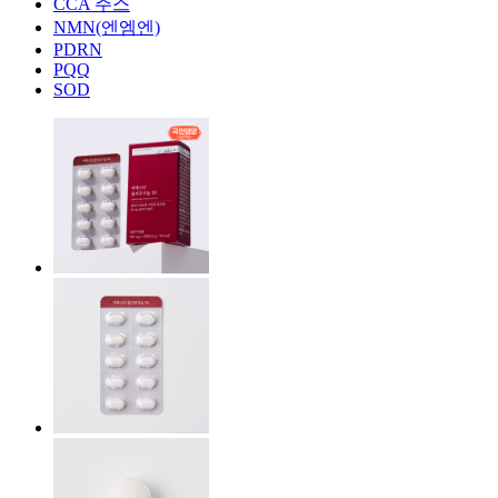
CCA 주스
NMN(엔엠엔)
PDRN
PQQ
SOD