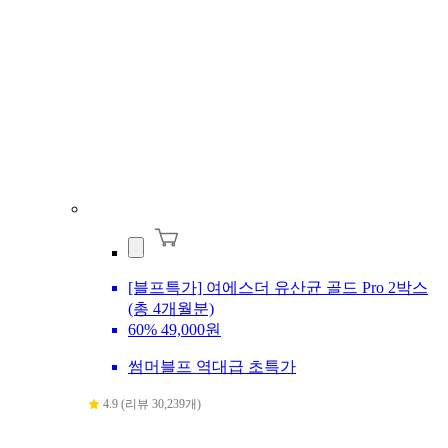
[블프특가] 여에스더 유산균 골드 Pro 2박스
(총 4개월분)
60%
49,000원
썸머블프 역대급 초특가
4.9 (리뷰 30,239개)