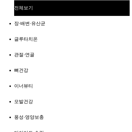
전체보기
장·배변·유산균
글루타치온
관절·연골
뼈건강
이너뷰티
모발건강
풍성·영양보충