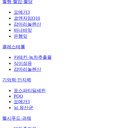
혈행·혈압·혈당
오메가3
코엔자임Q10
감마리놀렌산
바나바잎
은행잎
콜레스테롤
카테킨·녹차추출물
식이섬유
감마리놀렌산
기억력·인지력
포스파티딜세린
PQQ
오메가3
뇌 유산균
헬시푸드·과채