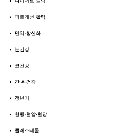
다이어트·슬림
피로개선·활력
면역·항산화
눈건강
코건강
간·위건강
갱년기
혈행·혈압·혈당
콜레스테롤