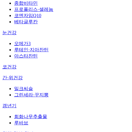
종합비타민
프로폴리스·셀레늄
코엔자임Q10
베타글루칸
눈건강
오메가3
루테인·지아잔틴
아스타잔틴
코건강
간·위건강
밀크씨슬
그린세라·꾸지뽕
갱년기
회화나무추출물
루바브