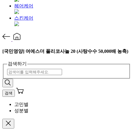
헤어케어
스킨케어
[국민영양] 여에스더 폴리코사놀 20 (사탕수수 50,000배 농축)
검색하기
검색
고민별
성분별