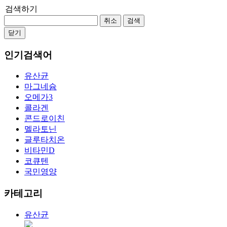
검색하기
취소
검색
닫기
인기검색어
유산균
마그네슘
오메가3
콜라겐
콘드로이친
멜라토닌
글루타치온
비타민D
코큐텐
국민영양
카테고리
유산균