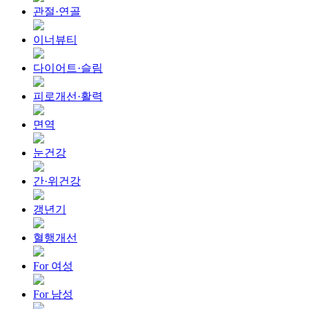
관절·연골
이너뷰티
다이어트·슬림
피로개선·활력
면역
눈건강
간·위건강
갱년기
혈행개선
For 여성
For 남성