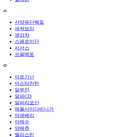
ㅅ
산양유단백질
새싹보리
생강차
스페르미딘
시서스
쏘팔메토
ㅇ
아르기닌
아스타잔틴
알부민
알파CD
알파리포산
애플사이다비니거
야생베리
야채수
양배추
엘라스틴