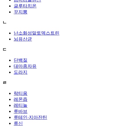
글루타치온
꾸지뽕
ㄴ
난소화성말토덱스트린
뇌유산균
ㄷ
단백질
대마종자유
도라지
ㄹ
락티움
레몬즙
레티놀
루바브
루테인·지아잔틴
류신