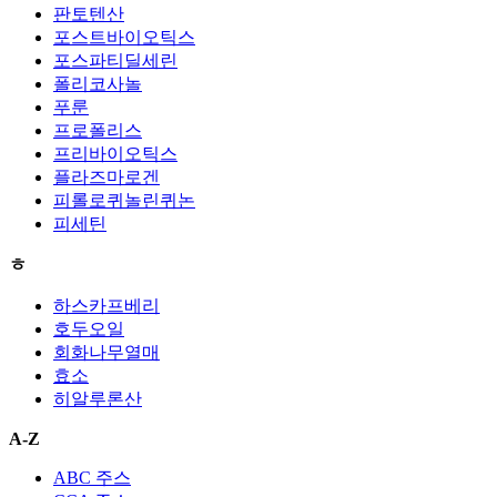
판토텐산
포스트바이오틱스
포스파티딜세린
폴리코사놀
푸룬
프로폴리스
프리바이오틱스
플라즈마로겐
피롤로퀴놀린퀴논
피세틴
ㅎ
하스카프베리
호두오일
회화나무열매
효소
히알루론산
A-Z
ABC 주스