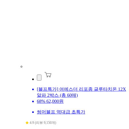
[블프특가] 여에스더 리포좀 글루타치온 12X
알파 2박스 (총 60매)
68%
62,000원
썸머블프 역대급 초특가
4.9 (리뷰 9,150개)