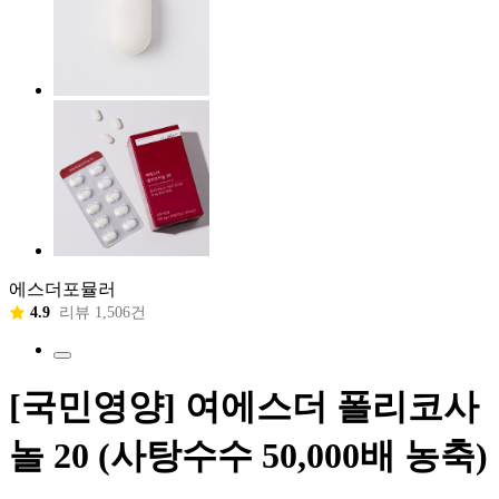
에스더포뮬러
4.9
리뷰 1,506건
[국민영양] 여에스더 폴리코사
놀 20 (사탕수수 50,000배 농축)