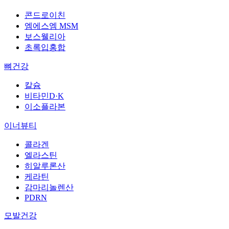
콘드로이친
엠에스엠 MSM
보스웰리아
초록입홍합
뼈건강
칼슘
비타민D·K
이소플라본
이너뷰티
콜라겐
엘라스틴
히알루론산
케라틴
감마리놀렌산
PDRN
모발건강