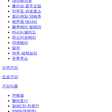
대마종자유
올리브·호두오일
카무트·파로효소
컬리케일·양배추
레몬즙·애사비
블루베리·빌베리
마시는샐러드
하스카프베리
야생베리
말차
여주·새싹보리
푸룬주스
수면건강
요로건강
건강식품
전해질
멜라토닌
알파CD·커큐민
NMN(엔엠엔)