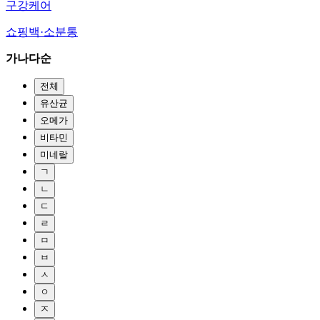
구강케어
쇼핑백·소분통
가나다순
전체
유산균
오메가
비타민
미네랄
ㄱ
ㄴ
ㄷ
ㄹ
ㅁ
ㅂ
ㅅ
ㅇ
ㅈ