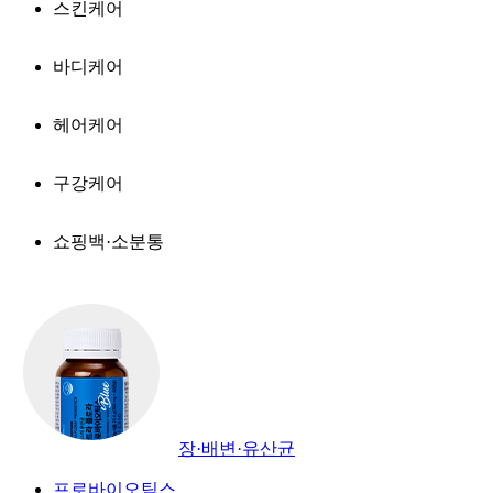
스킨케어
바디케어
헤어케어
구강케어
쇼핑백·소분통
장·배변·유산균
프로바이오틱스