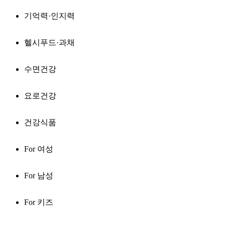
기억력·인지력
헬시푸드·과채
수면건강
요로건강
건강식품
For 여성
For 남성
For 키즈