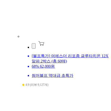
[블프특가] 여에스더 리포좀 글루타치온 12X
알파 2박스 (총 60매)
68%
62,000원
썸머블프 역대급 초특가
4.9 (리뷰 9,127개)