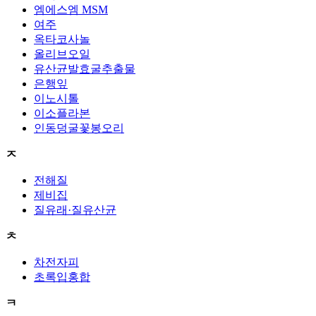
엠에스엠 MSM
여주
옥타코사놀
올리브오일
유산균발효굴추출물
은행잎
이노시톨
이소플라본
인동덩굴꽃봉오리
ㅈ
전해질
제비집
질유래·질유산균
ㅊ
차전자피
초록입홍합
ㅋ