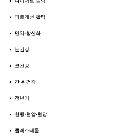
다이어트·슬림
피로개선·활력
면역·항산화
눈건강
코건강
간·위건강
갱년기
혈행·혈압·혈당
콜레스테롤