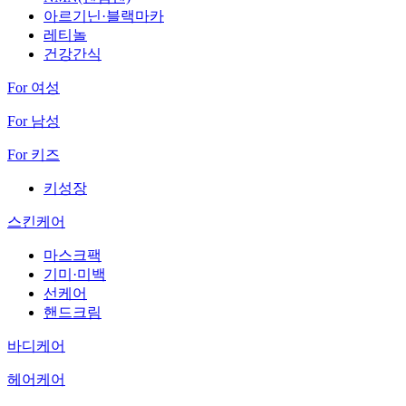
아르기닌·블랙마카
레티놀
건강간식
For 여성
For 남성
For 키즈
키성장
스킨케어
마스크팩
기미·미백
선케어
핸드크림
바디케어
헤어케어