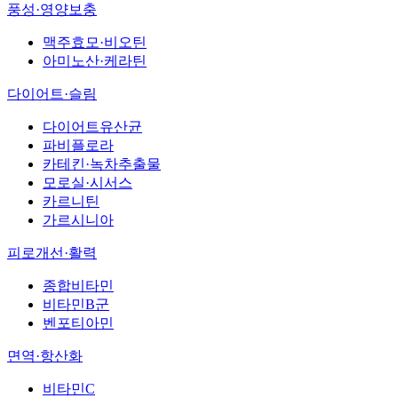
풍성·영양보충
맥주효모·비오틴
아미노산·케라틴
다이어트·슬림
다이어트유산균
파비플로라
카테킨·녹차추출물
모로실·시서스
카르니틴
가르시니아
피로개선·활력
종합비타민
비타민B군
벤포티아민
면역·항산화
비타민C