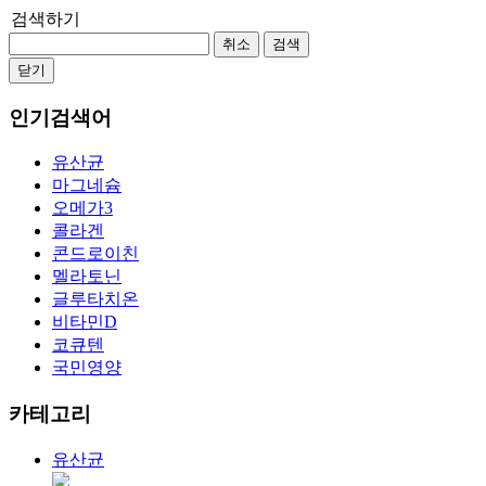
검색하기
취소
검색
닫기
인기검색어
유산균
마그네슘
오메가3
콜라겐
콘드로이친
멜라토닌
글루타치온
비타민D
코큐텐
국민영양
카테고리
유산균