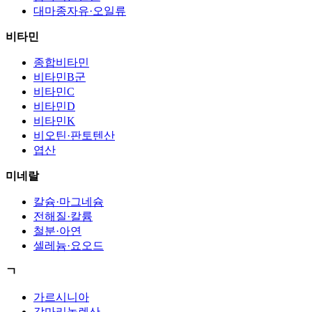
대마종자유·오일류
비타민
종합비타민
비타민B군
비타민C
비타민D
비타민K
비오틴·판토텐산
엽산
미네랄
칼슘·마그네슘
전해질·칼륨
철분·아연
셀레늄·요오드
ㄱ
가르시니아
감마리놀렌산