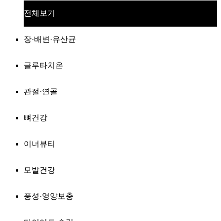
전체보기
장·배변·유산균
글루타치온
관절·연골
뼈건강
이너뷰티
모발건강
풍성·영양보충