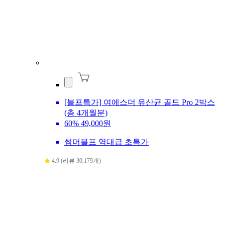
[블프특가] 여에스더 유산균 골드 Pro 2박스
(총 4개월분)
60%
49,000원
썸머블프 역대급 초특가
4.9 (리뷰 30,179개)