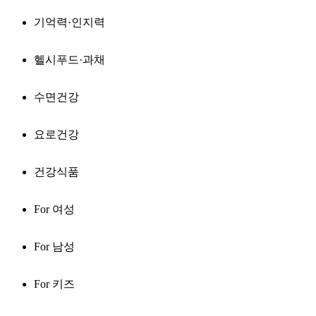
기억력·인지력
헬시푸드·과채
수면건강
요로건강
건강식품
For 여성
For 남성
For 키즈