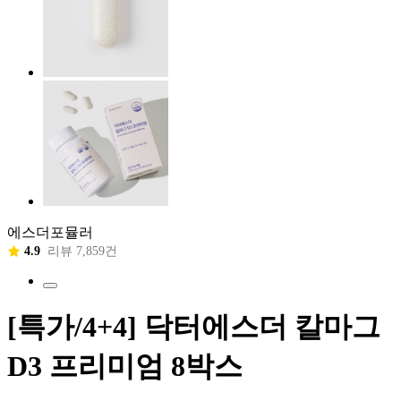
에스더포뮬러
4.9
리뷰 7,859건
[특가/4+4] 닥터에스더 칼마그
D3 프리미엄 8박스