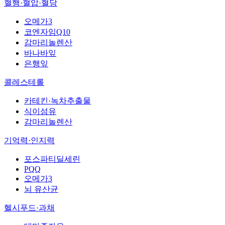
혈행·혈압·혈당
오메가3
코엔자임Q10
감마리놀렌산
바나바잎
은행잎
콜레스테롤
카테킨·녹차추출물
식이섬유
감마리놀렌산
기억력·인지력
포스파티딜세린
PQQ
오메가3
뇌 유산균
헬시푸드·과채