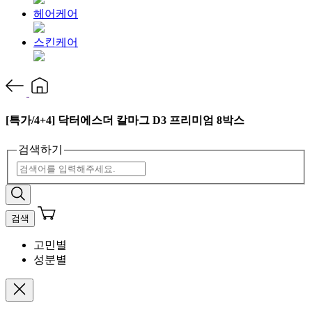
헤어케어
스킨케어
[특가/4+4] 닥터에스더 칼마그 D3 프리미엄 8박스
검색하기
검색
고민별
성분별