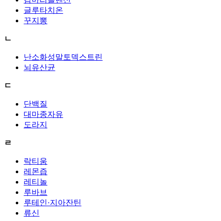
글루타치온
꾸지뽕
ㄴ
난소화성말토덱스트린
뇌유산균
ㄷ
단백질
대마종자유
도라지
ㄹ
락티움
레몬즙
레티놀
루바브
루테인·지아잔틴
류신