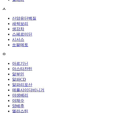
ㅅ
산양유단백질
새싹보리
생강차
스페르미딘
시서스
쏘팔메토
ㅇ
아르기닌
아스타잔틴
알부민
알파CD
알파리포산
애플사이다비니거
야생베리
야채수
양배추
엘라스틴