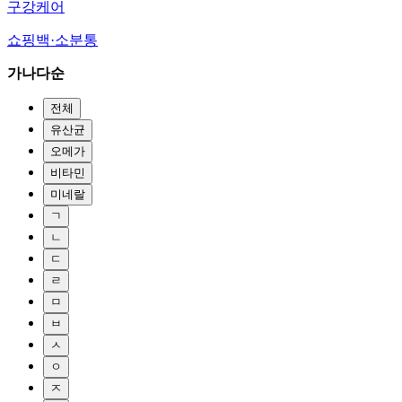
구강케어
쇼핑백·소분통
가나다순
전체
유산균
오메가
비타민
미네랄
ㄱ
ㄴ
ㄷ
ㄹ
ㅁ
ㅂ
ㅅ
ㅇ
ㅈ