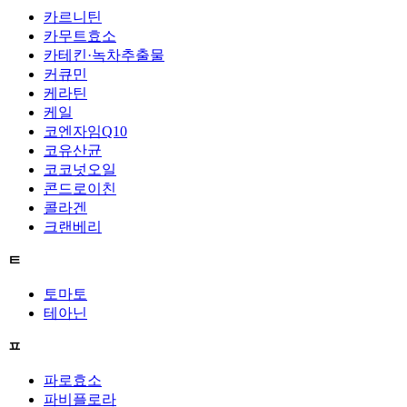
카르니틴
카무트효소
카테킨·녹차추출물
커큐민
케라틴
케일
코엔자임Q10
코유산균
코코넛오일
콘드로이친
콜라겐
크랜베리
ㅌ
토마토
테아닌
ㅍ
파로효소
파비플로라