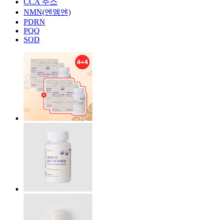
CCA 주스
NMN(엔엠엔)
PDRN
PQQ
SOD