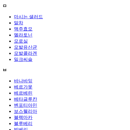
ㅁ
마시는 샐러드
말차
맥주효모
멜라토닌
모로실
모발유산균
모발콜라겐
밀크씨슬
ㅂ
바나바잎
베르가못
베르베린
베타글루칸
벤포티아민
보스웰리아
블랙마카
블루베리
빌베리