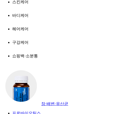
스킨케어
바디케어
헤어케어
구강케어
쇼핑백·소분통
장·배변·유산균
프로바이오틱스