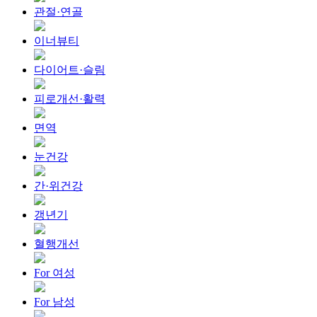
관절·연골
이너뷰티
다이어트·슬림
피로개선·활력
면역
눈건강
간·위건강
갱년기
혈행개선
For 여성
For 남성