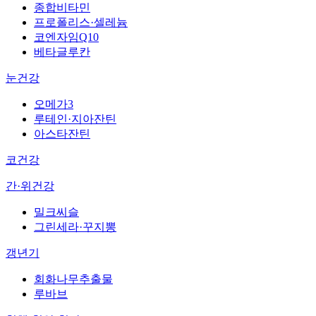
종합비타민
프로폴리스·셀레늄
코엔자임Q10
베타글루칸
눈건강
오메가3
루테인·지아잔틴
아스타잔틴
코건강
간·위건강
밀크씨슬
그린세라·꾸지뽕
갱년기
회화나무추출물
루바브