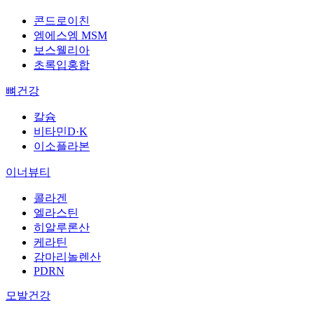
콘드로이친
엠에스엠 MSM
보스웰리아
초록입홍합
뼈건강
칼슘
비타민D·K
이소플라본
이너뷰티
콜라겐
엘라스틴
히알루론산
케라틴
감마리놀렌산
PDRN
모발건강