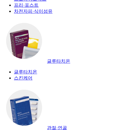
프리·포스트
차전자피·식이섬유
글루타치온
글루타치온
스킨케어
관절·연골