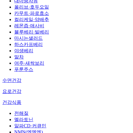
대마종자유
올리브·호두오일
카무트·파로효소
컬리케일·양배추
레몬즙·애사비
블루베리·빌베리
마시는샐러드
하스카프베리
야생베리
말차
여주·새싹보리
푸룬주스
수면건강
요로건강
건강식품
전해질
멜라토닌
알파CD·커큐민
NMN(엔엠엔)