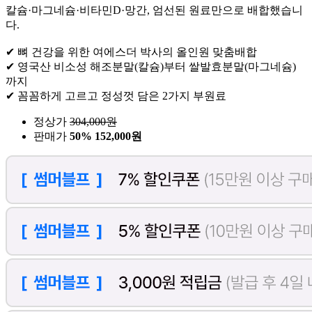
칼슘·마그네슘·비타민D·망간, 엄선된 원료만으로 배합했습니
다.
✔ 뼈 건강을 위한 여에스더 박사의 올인원 맞춤배합
✔ 영국산 비소성 해조분말(칼슘)부터 쌀발효분말(마그네슘)
까지
✔ 꼼꼼하게 고르고 정성껏 담은 2가지 부원료
정상가
304,000
원
판매가
50%
152,000원