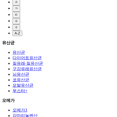
ㅊ
ㅋ
ㅌ
ㅍ
ㅎ
A-Z
유산균
유산균
다이어트유산균
질유래·질유산균
구강유래유산균
뇌유산균
코유산균
모발유산균
부스터+
오메가
오메가3
감마리놀렌산