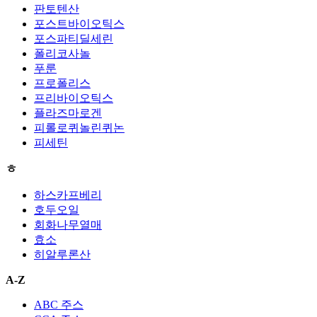
판토텐산
포스트바이오틱스
포스파티딜세린
폴리코사놀
푸룬
프로폴리스
프리바이오틱스
플라즈마로겐
피롤로퀴놀린퀴논
피세틴
ㅎ
하스카프베리
호두오일
회화나무열매
효소
히알루론산
A-Z
ABC 주스