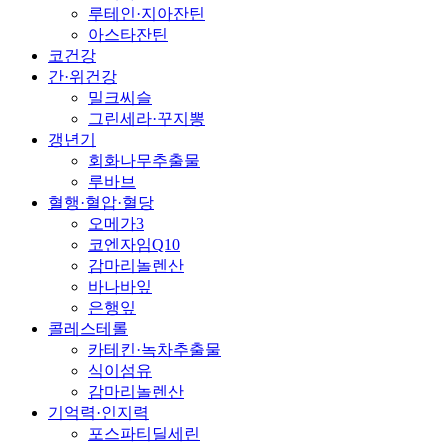
루테인·지아잔틴
아스타잔틴
코건강
간·위건강
밀크씨슬
그린세라·꾸지뽕
갱년기
회화나무추출물
루바브
혈행·혈압·혈당
오메가3
코엔자임Q10
감마리놀렌산
바나바잎
은행잎
콜레스테롤
카테킨·녹차추출물
식이섬유
감마리놀렌산
기억력·인지력
포스파티딜세린