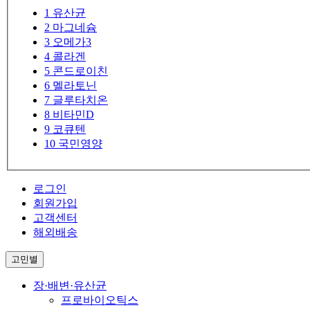
1
유산균
2
마그네슘
3
오메가3
4
콜라겐
5
콘드로이친
6
멜라토닌
7
글루타치온
8
비타민D
9
코큐텐
10
국민영양
로그인
회원가입
고객센터
해외배송
고민별
장·배변·유산균
프로바이오틱스