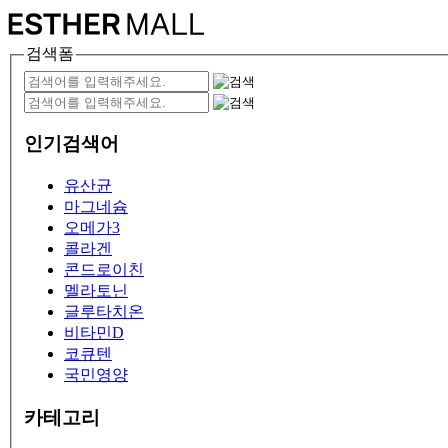
검색폼
인기검색어
유산균
마그네슘
오메가3
콜라겐
콘드로이친
멜라토닌
글루타치온
비타민D
코큐텐
국민영양
카테고리