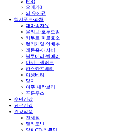
PQQ
오메가3
뇌 유산균
헬시푸드·과채
대마종자유
올리브·호두오일
카무트·파로효소
컬리케일·양배추
레몬즙·애사비
블루베리·빌베리
마시는샐러드
하스카프베리
야생베리
말차
여주·새싹보리
푸룬주스
수면건강
요로건강
건강식품
전해질
멜라토닌
알파CD·커큐민