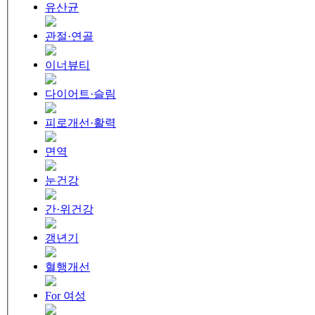
유산균
관절·연골
이너뷰티
다이어트·슬림
피로개선·활력
면역
눈건강
간·위건강
갱년기
혈행개선
For 여성