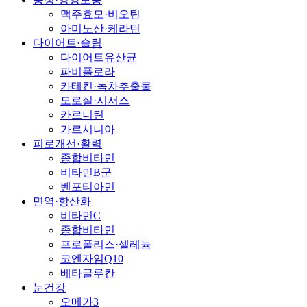
맥주효모·비오틴
아미노산·케라틴
다이어트·슬림
다이어트유산균
파비플로라
카테킨·녹차추출물
모로실·시서스
카르니틴
가르시니아
피로개선·활력
종합비타민
비타민B군
벤포티아민
면역·항산화
비타민C
종합비타민
프로폴리스·셀레늄
코엔자임Q10
베타글루칸
눈건강
오메가3