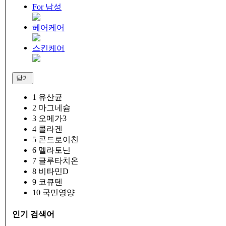
For 남성
헤어케어
스킨케어
닫기
1
유산균
2
마그네슘
3
오메가3
4
콜라겐
5
콘드로이친
6
멜라토닌
7
글루타치온
8
비타민D
9
코큐텐
10
국민영양
인기 검색어