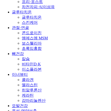
프리·포스트
차전자피·식이섬유
글루타치온
글루타치온
스킨케어
관절·연골
콘드로이친
엠에스엠 MSM
보스웰리아
초록입홍합
뼈건강
칼슘
비타민D·K
이소플라본
이너뷰티
콜라겐
엘라스틴
히알루론산
케라틴
감마리놀렌산
모발건강
풍성·영양보충