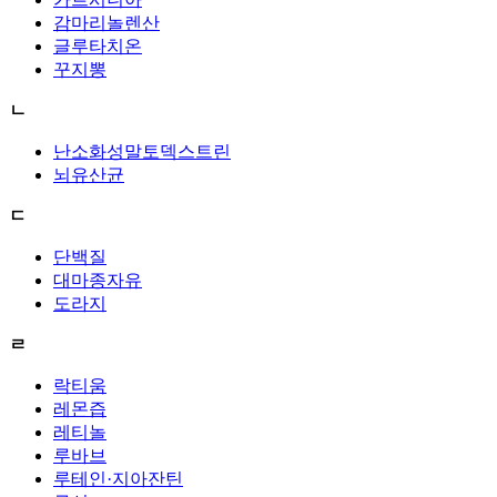
감마리놀렌산
글루타치온
꾸지뽕
ㄴ
난소화성말토덱스트린
뇌유산균
ㄷ
단백질
대마종자유
도라지
ㄹ
락티움
레몬즙
레티놀
루바브
루테인·지아잔틴