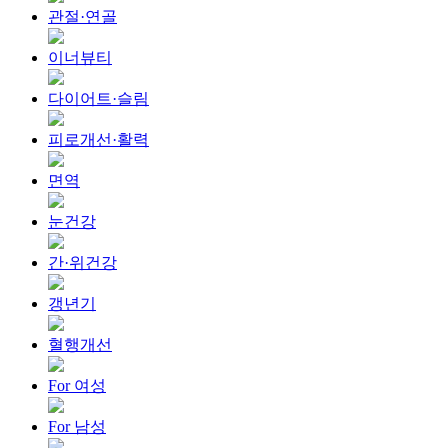
관절·연골
이너뷰티
다이어트·슬림
피로개선·활력
면역
눈건강
간·위건강
갱년기
혈행개선
For 여성
For 남성