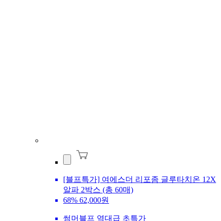
[블프특가] 여에스더 리포좀 글루타치온 12X
알파 2박스 (총 60매)
68%
62,000원
썸머블프 역대급 초특가