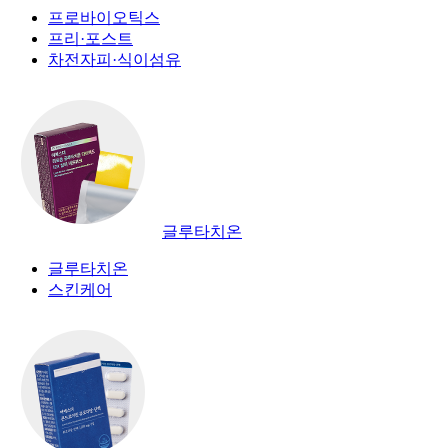
프로바이오틱스
프리·포스트
차전자피·식이섬유
글루타치온
글루타치온
스킨케어