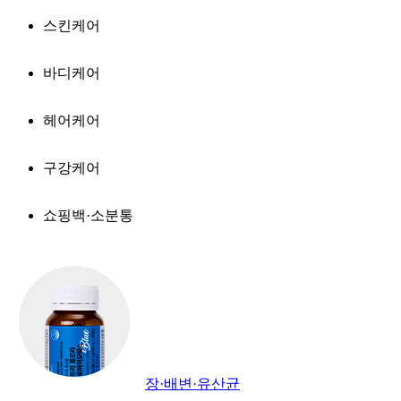
스킨케어
바디케어
헤어케어
구강케어
쇼핑백·소분통
장·배변·유산균