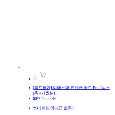
[블프특가] 여에스더 유산균 골드 Pro 2박스
(총 4개월분)
60%
49,000원
썸머블프 역대급 초특가