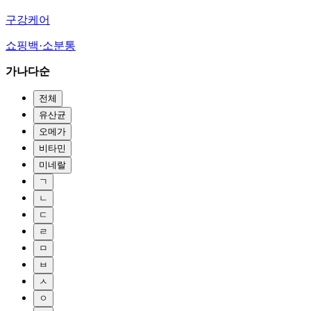
구강케어
쇼핑백·소분통
가나다순
전체
유산균
오메가
비타민
미네랄
ㄱ
ㄴ
ㄷ
ㄹ
ㅁ
ㅂ
ㅅ
ㅇ