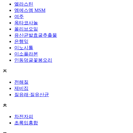
엘라스틴
엠에스엠 MSM
여주
옥타코사놀
올리브오일
유산균발효굴추출물
은행잎
이노시톨
이소플라본
인동덩굴꽃봉오리
ㅈ
전해질
제비집
질유래·질유산균
ㅊ
차전자피
초록입홍합