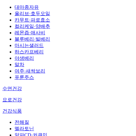
대마종자유
올리브·호두오일
카무트·파로효소
컬리케일·양배추
레몬즙·애사비
블루베리·빌베리
마시는샐러드
하스카프베리
야생베리
말차
여주·새싹보리
푸룬주스
수면건강
요로건강
건강식품
전해질
멜라토닌
알파CD·커큐민