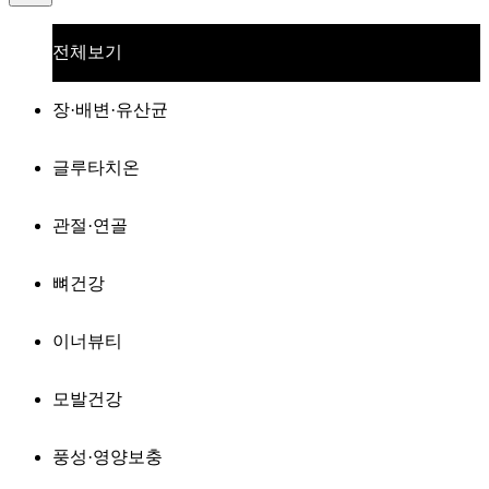
전체보기
장·배변·유산균
글루타치온
관절·연골
뼈건강
이너뷰티
모발건강
풍성·영양보충