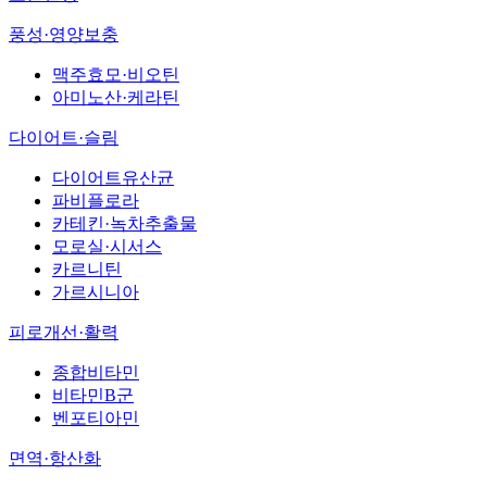
풍성·영양보충
맥주효모·비오틴
아미노산·케라틴
다이어트·슬림
다이어트유산균
파비플로라
카테킨·녹차추출물
모로실·시서스
카르니틴
가르시니아
피로개선·활력
종합비타민
비타민B군
벤포티아민
면역·항산화