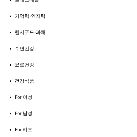
기억력·인지력
헬시푸드·과채
수면건강
요로건강
건강식품
For 여성
For 남성
For 키즈