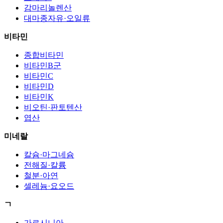
감마리놀렌산
대마종자유·오일류
비타민
종합비타민
비타민B군
비타민C
비타민D
비타민K
비오틴·판토텐산
엽산
미네랄
칼슘·마그네슘
전해질·칼륨
철분·아연
셀레늄·요오드
ㄱ
가르시니아