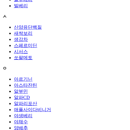
빌베리
ㅅ
산양유단백질
새싹보리
생강차
스페르미딘
시서스
쏘팔메토
ㅇ
아르기닌
아스타잔틴
알부민
알파CD
알파리포산
애플사이다비니거
야생베리
야채수
양배추