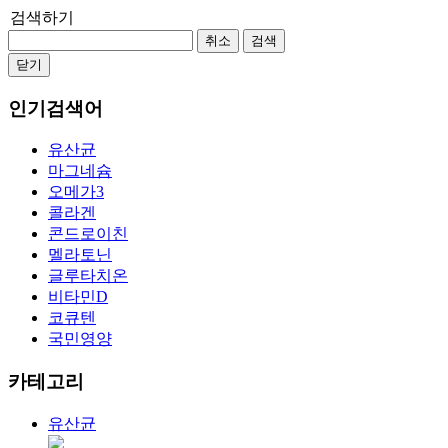
검색하기
취소
검색
닫기
인기검색어
유산균
마그네슘
오메가3
콜라겐
콘드로이친
멜라토닌
글루타치온
비타민D
코큐텐
국민영양
카테고리
유산균