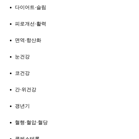
다이어트·슬림
피로개선·활력
면역·항산화
눈건강
코건강
간·위건강
갱년기
혈행·혈압·혈당
콜레스테롤