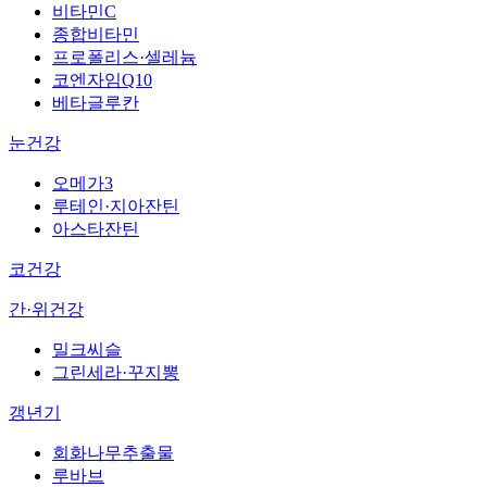
비타민C
종합비타민
프로폴리스·셀레늄
코엔자임Q10
베타글루칸
눈건강
오메가3
루테인·지아잔틴
아스타잔틴
코건강
간·위건강
밀크씨슬
그린세라·꾸지뽕
갱년기
회화나무추출물
루바브