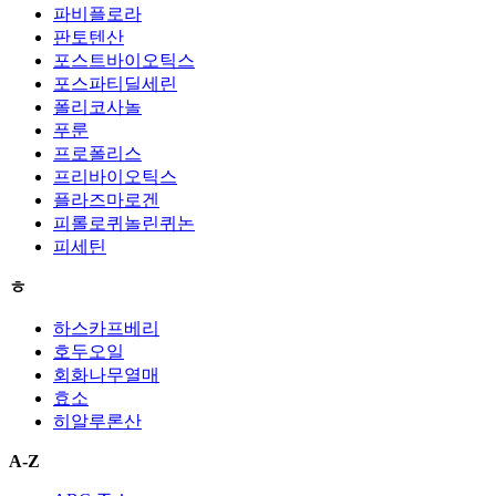
파비플로라
판토텐산
포스트바이오틱스
포스파티딜세린
폴리코사놀
푸룬
프로폴리스
프리바이오틱스
플라즈마로겐
피롤로퀴놀린퀴논
피세틴
ㅎ
하스카프베리
호두오일
회화나무열매
효소
히알루론산
A-Z