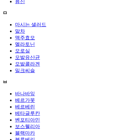
류신
ㅁ
마시는 샐러드
말차
맥주효모
멜라토닌
모로실
모발유산균
모발콜라겐
밀크씨슬
ㅂ
바나바잎
베르가못
베르베린
베타글루칸
벤포티아민
보스웰리아
블랙마카
블루베리