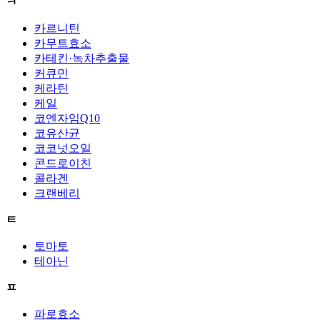
ㅋ
카르니틴
카무트효소
카테킨·녹차추출물
커큐민
케라틴
케일
코엔자임Q10
코유산균
코코넛오일
콘드로이친
콜라겐
크랜베리
ㅌ
토마토
테아닌
ㅍ
파로효소