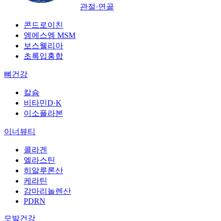
관절·연골
콘드로이친
엠에스엠 MSM
보스웰리아
초록입홍합
뼈건강
칼슘
비타민D·K
이소플라본
이너뷰티
콜라겐
엘라스틴
히알루론산
케라틴
감마리놀렌산
PDRN
모발건강