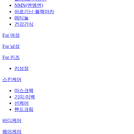
NMN(엔엠엔)
아르기닌·블랙마카
레티놀
건강간식
For 여성
For 남성
For 키즈
키성장
스킨케어
마스크팩
기미·미백
선케어
핸드크림
바디케어
헤어케어