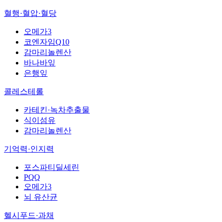
혈행·혈압·혈당
오메가3
코엔자임Q10
감마리놀렌산
바나바잎
은행잎
콜레스테롤
카테킨·녹차추출물
식이섬유
감마리놀렌산
기억력·인지력
포스파티딜세린
PQQ
오메가3
뇌 유산균
헬시푸드·과채