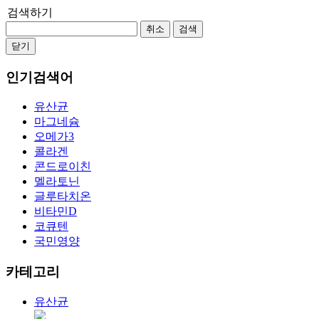
검색하기
취소
검색
닫기
인기검색어
유산균
마그네슘
오메가3
콜라겐
콘드로이친
멜라토닌
글루타치온
비타민D
코큐텐
국민영양
카테고리
유산균