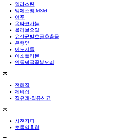
엘라스틴
엠에스엠 MSM
여주
옥타코사놀
올리브오일
유산균발효굴추출물
은행잎
이노시톨
이소플라본
인동덩굴꽃봉오리
ㅈ
전해질
제비집
질유래·질유산균
ㅊ
차전자피
초록입홍합