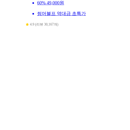
60%
49,000원
썸머블프 역대급 초특가
4.9 (리뷰 30,167개)