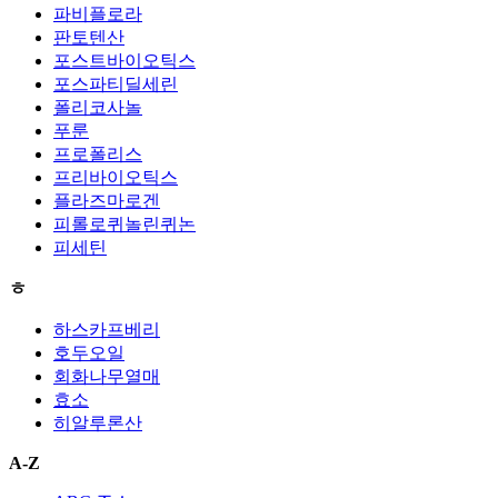
파비플로라
판토텐산
포스트바이오틱스
포스파티딜세린
폴리코사놀
푸룬
프로폴리스
프리바이오틱스
플라즈마로겐
피롤로퀴놀린퀴논
피세틴
ㅎ
하스카프베리
호두오일
회화나무열매
효소
히알루론산
A-Z