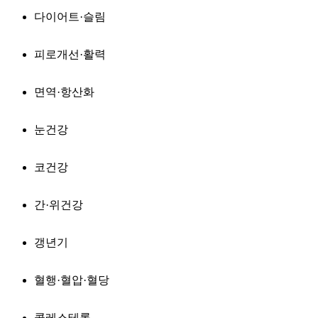
다이어트·슬림
피로개선·활력
면역·항산화
눈건강
코건강
간·위건강
갱년기
혈행·혈압·혈당
콜레스테롤