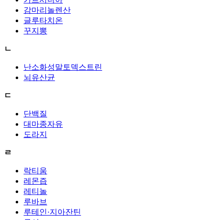
감마리놀렌산
글루타치온
꾸지뽕
ㄴ
난소화성말토덱스트린
뇌유산균
ㄷ
단백질
대마종자유
도라지
ㄹ
락티움
레몬즙
레티놀
루바브
루테인·지아잔틴