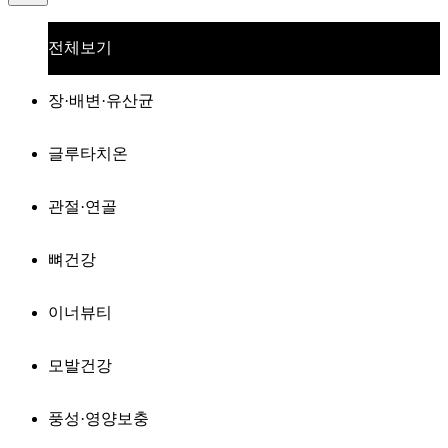
전체보기
장·배변·유산균
글루타치온
관절·연골
뼈건강
이너뷰티
모발건강
풍성·영양보충