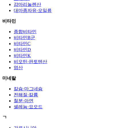
감마리놀렌산
대마종자유·오일류
비타민
종합비타민
비타민B군
비타민C
비타민D
비타민K
비오틴·판토텐산
엽산
미네랄
칼슘·마그네슘
전해질·칼륨
철분·아연
셀레늄·요오드
ㄱ
가르시니아