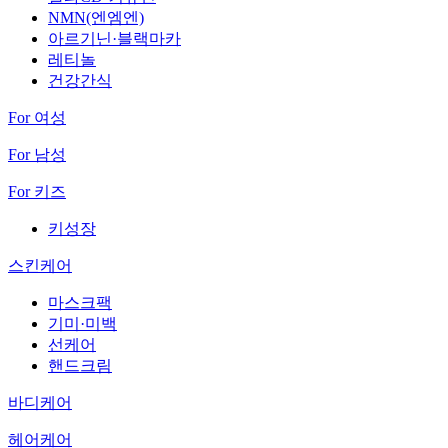
NMN(엔엠엔)
아르기닌·블랙마카
레티놀
건강간식
For 여성
For 남성
For 키즈
키성장
스킨케어
마스크팩
기미·미백
선케어
핸드크림
바디케어
헤어케어