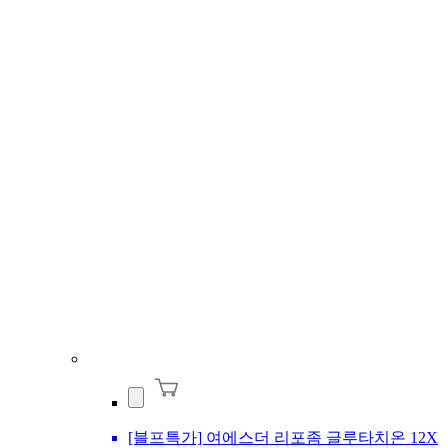
[블프특가] 여에스더 리포좀 글루타치온 12X