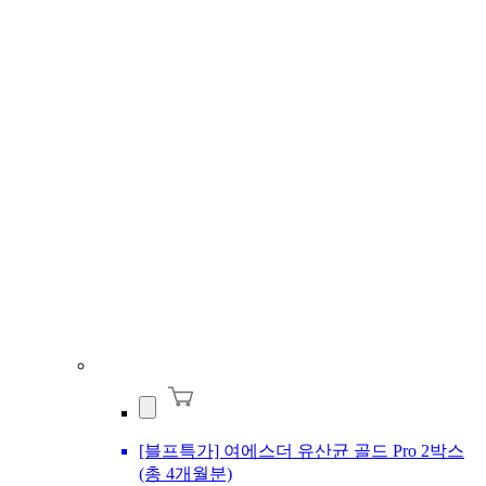
[블프특가] 여에스더 유산균 골드 Pro 2박스
(총 4개월분)