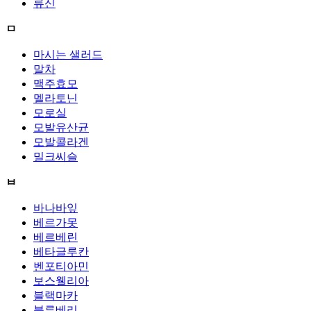
류신
ㅁ
마시는 샐러드
말차
맥주효모
멜라토닌
모로실
모발유산균
모발콜라겐
밀크씨슬
ㅂ
바나바잎
베르가못
베르베린
베타글루칸
벤포티아민
보스웰리아
블랙마카
블루베리