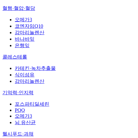
혈행·혈압·혈당
오메가3
코엔자임Q10
감마리놀렌산
바나바잎
은행잎
콜레스테롤
카테킨·녹차추출물
식이섬유
감마리놀렌산
기억력·인지력
포스파티딜세린
PQQ
오메가3
뇌 유산균
헬시푸드·과채