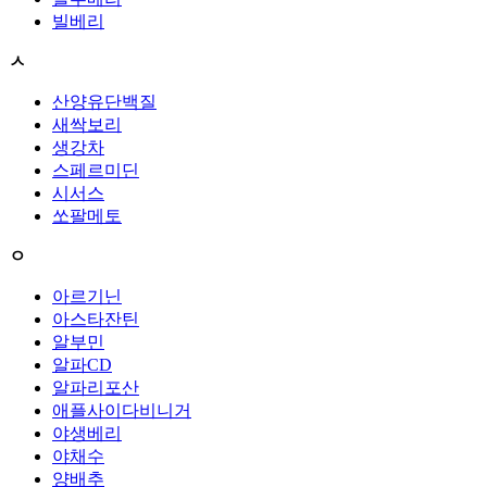
빌베리
ㅅ
산양유단백질
새싹보리
생강차
스페르미딘
시서스
쏘팔메토
ㅇ
아르기닌
아스타잔틴
알부민
알파CD
알파리포산
애플사이다비니거
야생베리
야채수
양배추