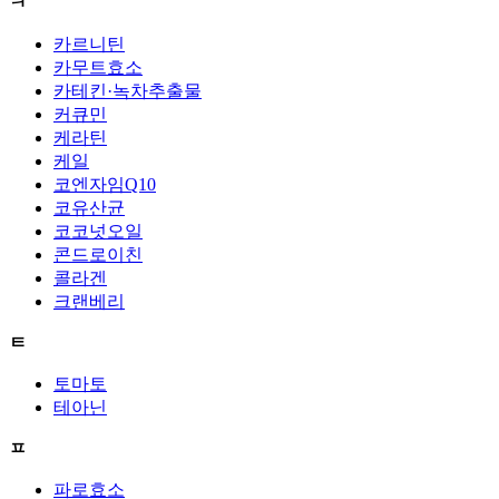
ㅋ
카르니틴
카무트효소
카테킨·녹차추출물
커큐민
케라틴
케일
코엔자임Q10
코유산균
코코넛오일
콘드로이친
콜라겐
크랜베리
ㅌ
토마토
테아닌
ㅍ
파로효소