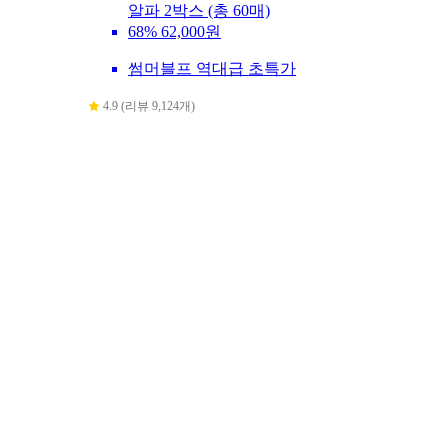
알파 2박스 (총 60매)
68%
62,000원
썸머블프 역대급 초특가
4.9 (리뷰 9,124개)