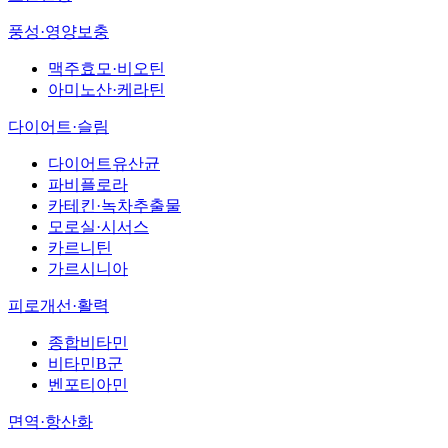
풍성·영양보충
맥주효모·비오틴
아미노산·케라틴
다이어트·슬림
다이어트유산균
파비플로라
카테킨·녹차추출물
모로실·시서스
카르니틴
가르시니아
피로개선·활력
종합비타민
비타민B군
벤포티아민
면역·항산화