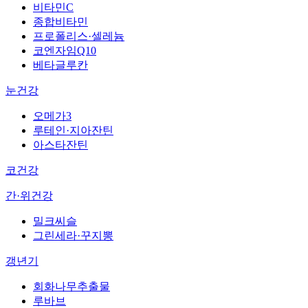
비타민C
종합비타민
프로폴리스·셀레늄
코엔자임Q10
베타글루칸
눈건강
오메가3
루테인·지아잔틴
아스타잔틴
코건강
간·위건강
밀크씨슬
그린세라·꾸지뽕
갱년기
회화나무추출물
루바브