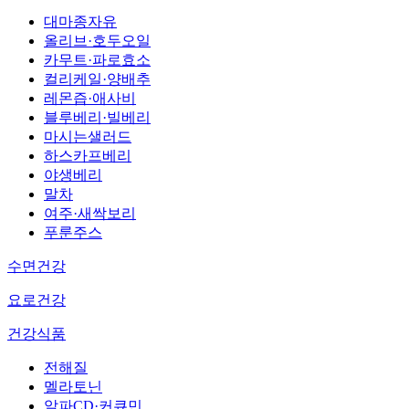
대마종자유
올리브·호두오일
카무트·파로효소
컬리케일·양배추
레몬즙·애사비
블루베리·빌베리
마시는샐러드
하스카프베리
야생베리
말차
여주·새싹보리
푸룬주스
수면건강
요로건강
건강식품
전해질
멜라토닌
알파CD·커큐민