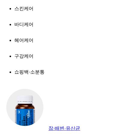
스킨케어
바디케어
헤어케어
구강케어
쇼핑백·소분통
장·배변·유산균