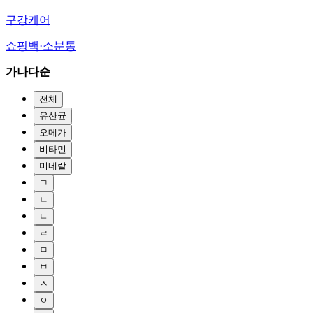
구강케어
쇼핑백·소분통
가나다순
전체
유산균
오메가
비타민
미네랄
ㄱ
ㄴ
ㄷ
ㄹ
ㅁ
ㅂ
ㅅ
ㅇ