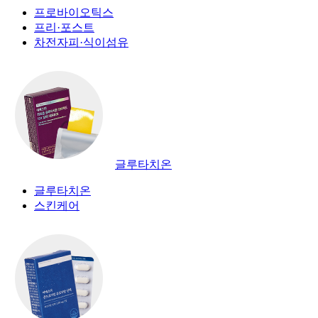
프로바이오틱스
프리·포스트
차전자피·식이섬유
글루타치온
글루타치온
스킨케어