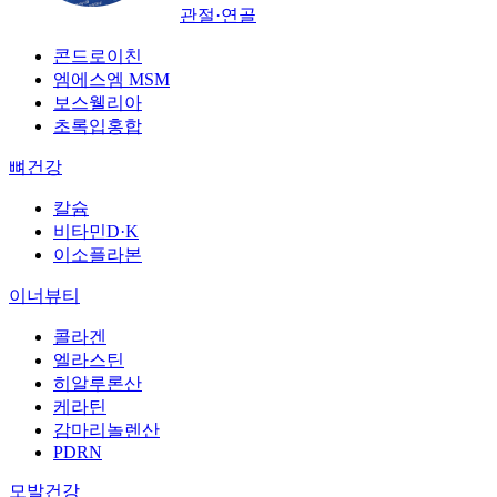
관절·연골
콘드로이친
엠에스엠 MSM
보스웰리아
초록입홍합
뼈건강
칼슘
비타민D·K
이소플라본
이너뷰티
콜라겐
엘라스틴
히알루론산
케라틴
감마리놀렌산
PDRN
모발건강