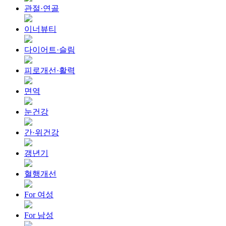
관절·연골
이너뷰티
다이어트·슬림
피로개선·활력
면역
눈건강
간·위건강
갱년기
혈행개선
For 여성
For 남성