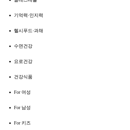
기억력·인지력
헬시푸드·과채
수면건강
요로건강
건강식품
For 여성
For 남성
For 키즈