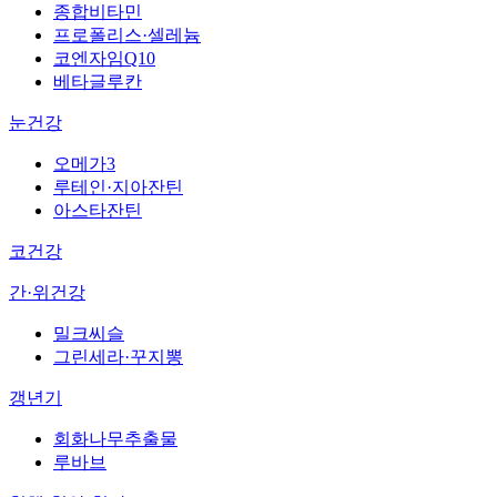
종합비타민
프로폴리스·셀레늄
코엔자임Q10
베타글루칸
눈건강
오메가3
루테인·지아잔틴
아스타잔틴
코건강
간·위건강
밀크씨슬
그린세라·꾸지뽕
갱년기
회화나무추출물
루바브