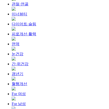
관절·연골
이너뷰티
다이어트·슬림
피로개선·활력
면역
눈건강
간·위건강
갱년기
혈행개선
For 여성
For 남성