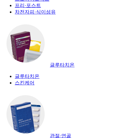
프리·포스트
차전자피·식이섬유
글루타치온
글루타치온
스킨케어
관절·연골