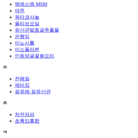
엠에스엠 MSM
여주
옥타코사놀
올리브오일
유산균발효굴추출물
은행잎
이노시톨
이소플라본
인동덩굴꽃봉오리
ㅈ
전해질
제비집
질유래·질유산균
ㅊ
차전자피
초록입홍합
ㅋ