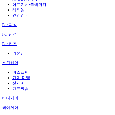
아르기닌·블랙마카
레티놀
건강간식
For 여성
For 남성
For 키즈
키성장
스킨케어
마스크팩
기미·미백
선케어
핸드크림
바디케어
헤어케어