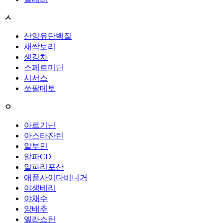
ㅅ
산양유단백질
새싹보리
생강차
스페르미딘
시서스
쏘팔메토
ㅇ
아르기닌
아스타잔틴
알부민
알파CD
알파리포산
애플사이다비니거
야생베리
야채수
양배추
엘라스틴