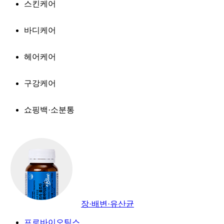
스킨케어
바디케어
헤어케어
구강케어
쇼핑백·소분통
장·배변·유산균
프로바이오틱스