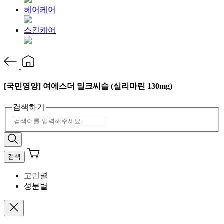
헤어케어
스킨케어
[국민영양] 여에스더 밀크씨슬 (실리마린 130mg)
검색하기
검색
고민별
성분별