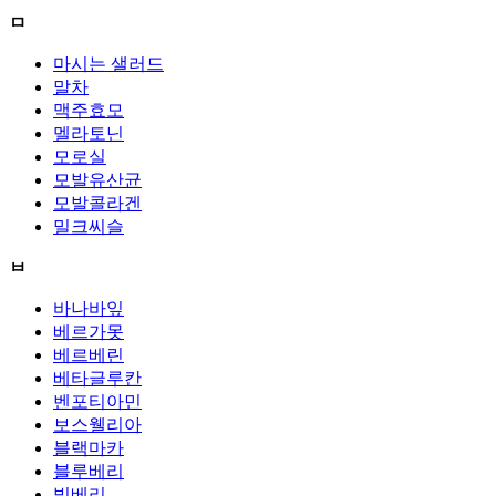
ㅁ
마시는 샐러드
말차
맥주효모
멜라토닌
모로실
모발유산균
모발콜라겐
밀크씨슬
ㅂ
바나바잎
베르가못
베르베린
베타글루칸
벤포티아민
보스웰리아
블랙마카
블루베리
빌베리