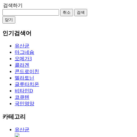
검색하기
취소
검색
닫기
인기검색어
유산균
마그네슘
오메가3
콜라겐
콘드로이친
멜라토닌
글루타치온
비타민D
코큐텐
국민영양
카테고리
유산균