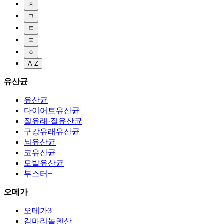
ㅊ
ㅋ
ㅌ
ㅍ
ㅎ
A-Z
유산균
유산균
다이어트유산균
질유래·질유산균
구강유래유산균
뇌유산균
코유산균
모발유산균
부스터+
오메가
오메가3
감마리놀렌산