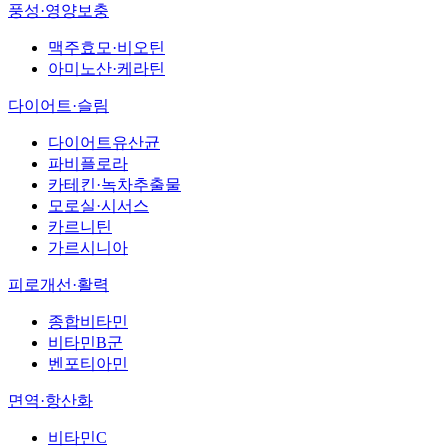
풍성·영양보충
맥주효모·비오틴
아미노산·케라틴
다이어트·슬림
다이어트유산균
파비플로라
카테킨·녹차추출물
모로실·시서스
카르니틴
가르시니아
피로개선·활력
종합비타민
비타민B군
벤포티아민
면역·항산화
비타민C