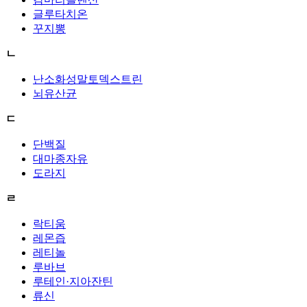
글루타치온
꾸지뽕
ㄴ
난소화성말토덱스트린
뇌유산균
ㄷ
단백질
대마종자유
도라지
ㄹ
락티움
레몬즙
레티놀
루바브
루테인·지아잔틴
류신