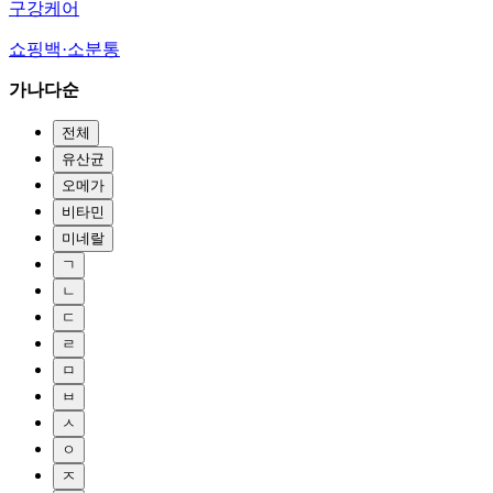
구강케어
쇼핑백·소분통
가나다순
전체
유산균
오메가
비타민
미네랄
ㄱ
ㄴ
ㄷ
ㄹ
ㅁ
ㅂ
ㅅ
ㅇ
ㅈ