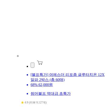
[블프특가] 여에스더 리포좀 글루타치온 12X
알파 2박스 (총 60매)
68%
62,000원
썸머블프 역대급 초특가
4.9 (리뷰 9,127개)