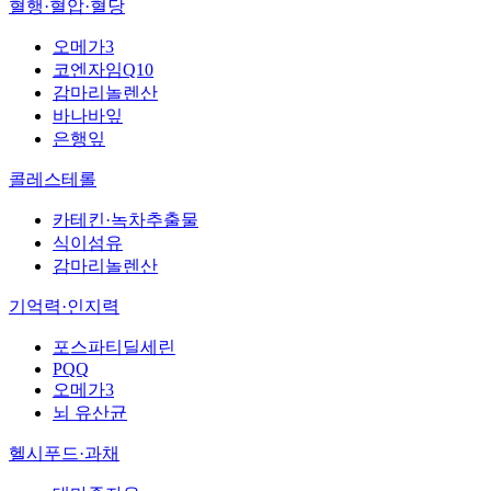
혈행·혈압·혈당
오메가3
코엔자임Q10
감마리놀렌산
바나바잎
은행잎
콜레스테롤
카테킨·녹차추출물
식이섬유
감마리놀렌산
기억력·인지력
포스파티딜세린
PQQ
오메가3
뇌 유산균
헬시푸드·과채