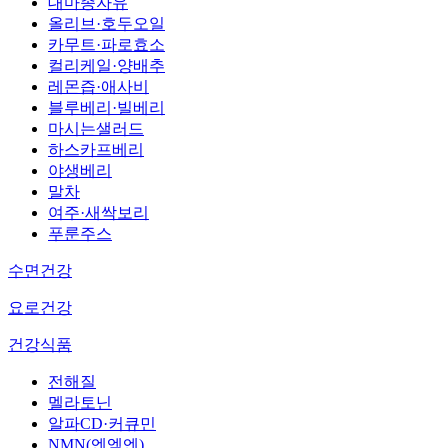
대마종자유
올리브·호두오일
카무트·파로효소
컬리케일·양배추
레몬즙·애사비
블루베리·빌베리
마시는샐러드
하스카프베리
야생베리
말차
여주·새싹보리
푸룬주스
수면건강
요로건강
건강식품
전해질
멜라토닌
알파CD·커큐민
NMN(엔엠엔)