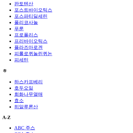
판토텐산
포스트바이오틱스
포스파티딜세린
폴리코사놀
푸룬
프로폴리스
프리바이오틱스
플라즈마로겐
피롤로퀴놀린퀴논
피세틴
ㅎ
하스카프베리
호두오일
회화나무열매
효소
히알루론산
A-Z
ABC 주스