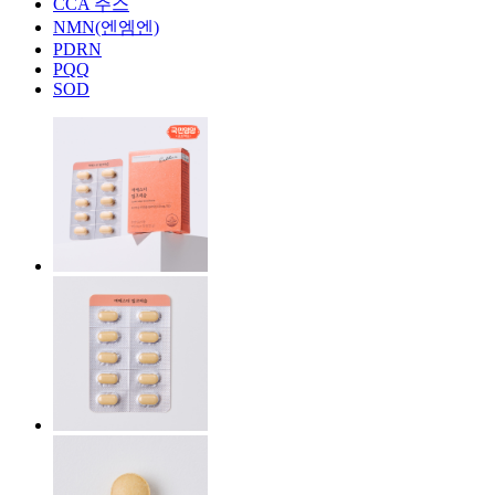
CCA 주스
NMN(엔엠엔)
PDRN
PQQ
SOD