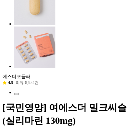
에스더포뮬러
4.9
리뷰 8,954건
[국민영양] 여에스더 밀크씨슬
(실리마린 130mg)