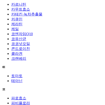
카르니틴
카무트효소
카테킨·녹차추출물
커큐민
케라틴
케일
코엔자임Q10
코유산균
코코넛오일
콘드로이친
콜라겐
크랜베리
ㅌ
토마토
테아닌
ㅍ
파로효소
파비플로라