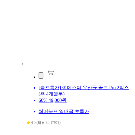
[블프특가] 여에스더 유산균 골드 Pro 2박스
(총 4개월분)
60%
49,000원
썸머블프 역대급 초특가
4.9 (리뷰 30,179개)