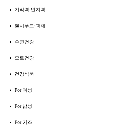
기억력·인지력
헬시푸드·과채
수면건강
요로건강
건강식품
For 여성
For 남성
For 키즈