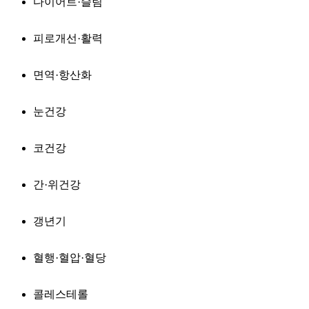
다이어트·슬림
피로개선·활력
면역·항산화
눈건강
코건강
간·위건강
갱년기
혈행·혈압·혈당
콜레스테롤