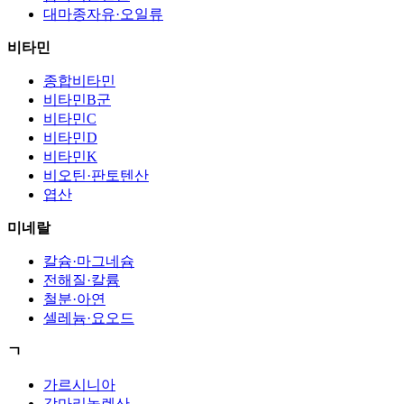
대마종자유·오일류
비타민
종합비타민
비타민B군
비타민C
비타민D
비타민K
비오틴·판토텐산
엽산
미네랄
칼슘·마그네슘
전해질·칼륨
철분·아연
셀레늄·요오드
ㄱ
가르시니아
감마리놀렌산