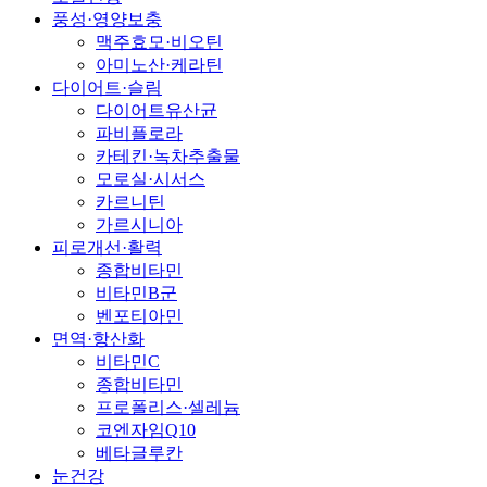
풍성·영양보충
맥주효모·비오틴
아미노산·케라틴
다이어트·슬림
다이어트유산균
파비플로라
카테킨·녹차추출물
모로실·시서스
카르니틴
가르시니아
피로개선·활력
종합비타민
비타민B군
벤포티아민
면역·항산화
비타민C
종합비타민
프로폴리스·셀레늄
코엔자임Q10
베타글루칸
눈건강