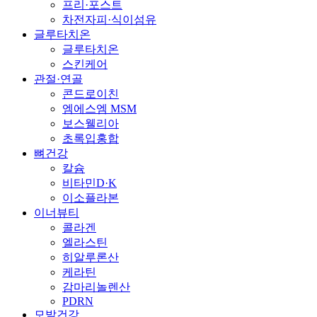
프리·포스트
차전자피·식이섬유
글루타치온
글루타치온
스킨케어
관절·연골
콘드로이친
엠에스엠 MSM
보스웰리아
초록입홍합
뼈건강
칼슘
비타민D·K
이소플라본
이너뷰티
콜라겐
엘라스틴
히알루론산
케라틴
감마리놀렌산
PDRN
모발건강