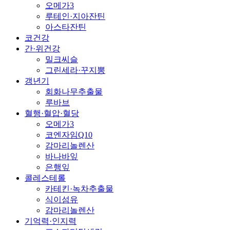
오메가3
루테인·지아잔틴
아스타잔틴
코건강
간·위건강
밀크씨슬
그린세라·꾸지뽕
갱년기
회화나무추출물
루바브
혈행·혈압·혈당
오메가3
코엔자임Q10
감마리놀렌산
바나바잎
은행잎
콜레스테롤
카테킨·녹차추출물
식이섬유
감마리놀렌산
기억력·인지력