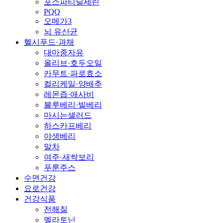
포스파티딜세린
PQQ
오메가3
뇌 유산균
헬시푸드·과채
대마종자유
올리브·호두오일
카무트·파로효소
컬리케일·양배추
레몬즙·애사비
블루베리·빌베리
마시는샐러드
하스카프베리
야생베리
말차
여주·새싹보리
푸룬주스
수면건강
요로건강
건강식품
전해질
멜라토닌