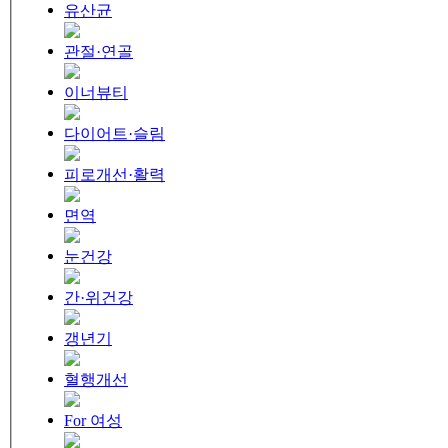
유산균
관절·연골
이너뷰티
다이어트·슬림
피로개선·활력
면역
눈건강
간·위건강
갱년기
혈행개선
For 여성