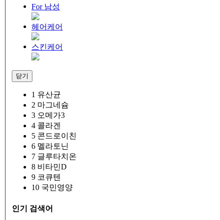
For 남성
헤어케어
스킨케어
닫기
1
유산균
2
마그네슘
3
오메가3
4
콜라겐
5
콘드로이친
6
멜라토닌
7
글루타치온
8
비타민D
9
코큐텐
10
국민영양
인기 검색어