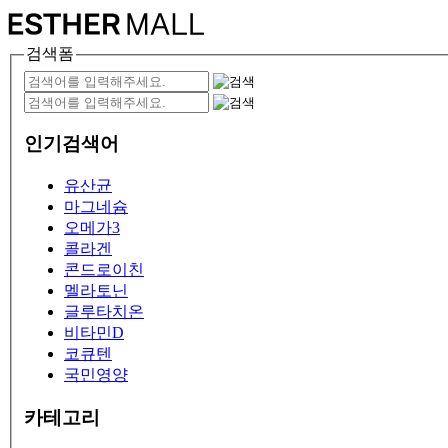
검색폼
인기검색어
유산균
마그네슘
오메가3
콜라겐
콘드로이친
멜라토닌
글루타치온
비타민D
코큐텐
국민영양
카테고리