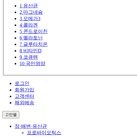
1
유산균
2
마그네슘
3
오메가3
4
콜라겐
5
콘드로이친
6
멜라토닌
7
글루타치온
8
비타민D
9
코큐텐
10
국민영양
로그인
회원가입
고객센터
해외배송
고민별
장·배변·유산균
프로바이오틱스