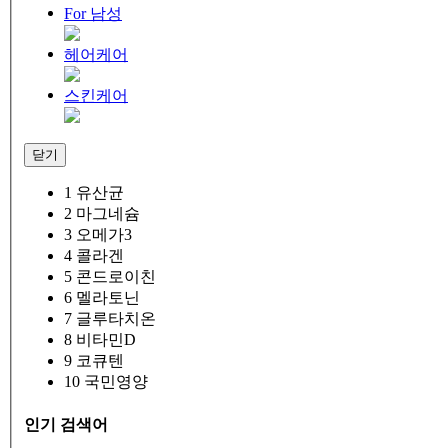
For 남성
헤어케어
스킨케어
닫기
1
유산균
2
마그네슘
3
오메가3
4
콜라겐
5
콘드로이친
6
멜라토닌
7
글루타치온
8
비타민D
9
코큐텐
10
국민영양
인기 검색어