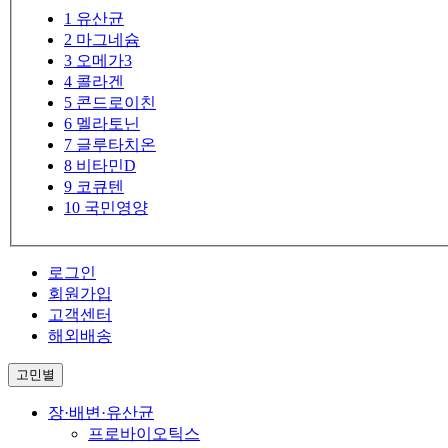
1
유산균
2
마그네슘
3
오메가3
4
콜라겐
5
콘드로이친
6
멜라토닌
7
글루타치온
8
비타민D
9
코큐텐
10
국민영양
로그인
회원가입
고객센터
해외배송
고민별
장·배변·유산균
프로바이오틱스