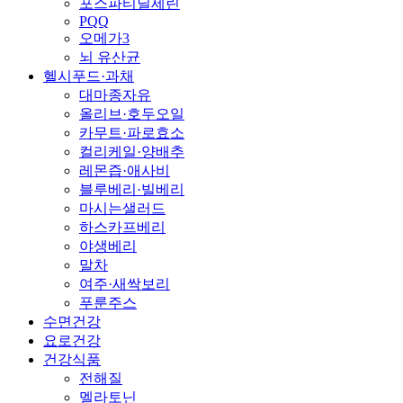
포스파티딜세린
PQQ
오메가3
뇌 유산균
헬시푸드·과채
대마종자유
올리브·호두오일
카무트·파로효소
컬리케일·양배추
레몬즙·애사비
블루베리·빌베리
마시는샐러드
하스카프베리
야생베리
말차
여주·새싹보리
푸룬주스
수면건강
요로건강
건강식품
전해질
멜라토닌