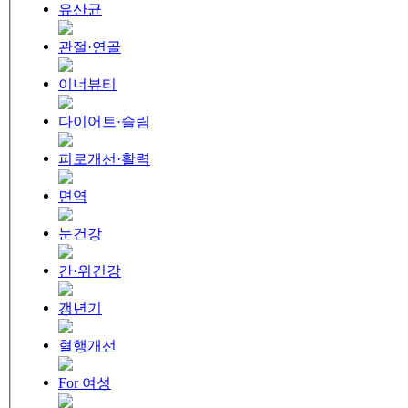
유산균
관절·연골
이너뷰티
다이어트·슬림
피로개선·활력
면역
눈건강
간·위건강
갱년기
혈행개선
For 여성