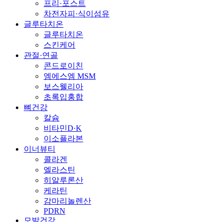
프리·포스트
차전자피·식이섬유
글루타치온
글루타치온
스킨케어
관절·연골
콘드로이친
엠에스엠 MSM
보스웰리아
초록입홍합
뼈건강
칼슘
비타민D·K
이소플라본
이너뷰티
콜라겐
엘라스틴
히알루론산
케라틴
감마리놀렌산
PDRN
모발건강