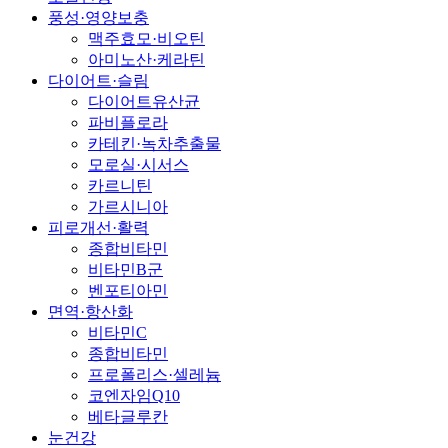
풍성·영양보충
맥주효모·비오틴
아미노산·케라틴
다이어트·슬림
다이어트유산균
파비플로라
카테킨·녹차추출물
모로실·시서스
카르니틴
가르시니아
피로개선·활력
종합비타민
비타민B군
벤포티아민
면역·항산화
비타민C
종합비타민
프로폴리스·셀레늄
코엔자임Q10
베타글루칸
눈건강