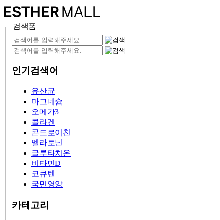
검색폼
인기검색어
유산균
마그네슘
오메가3
콜라겐
콘드로이친
멜라토닌
글루타치온
비타민D
코큐텐
국민영양
카테고리