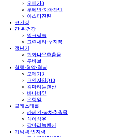
오메가3
루테인·지아잔틴
아스타잔틴
코건강
간·위건강
밀크씨슬
그린세라·꾸지뽕
갱년기
회화나무추출물
루바브
혈행·혈압·혈당
오메가3
코엔자임Q10
감마리놀렌산
바나바잎
은행잎
콜레스테롤
카테킨·녹차추출물
식이섬유
감마리놀렌산
기억력·인지력