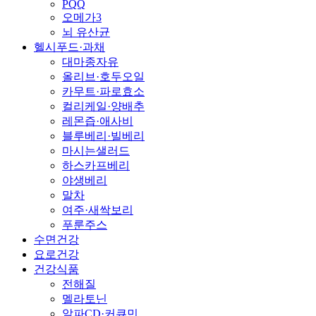
PQQ
오메가3
뇌 유산균
헬시푸드·과채
대마종자유
올리브·호두오일
카무트·파로효소
컬리케일·양배추
레몬즙·애사비
블루베리·빌베리
마시는샐러드
하스카프베리
야생베리
말차
여주·새싹보리
푸룬주스
수면건강
요로건강
건강식품
전해질
멜라토닌
알파CD·커큐민