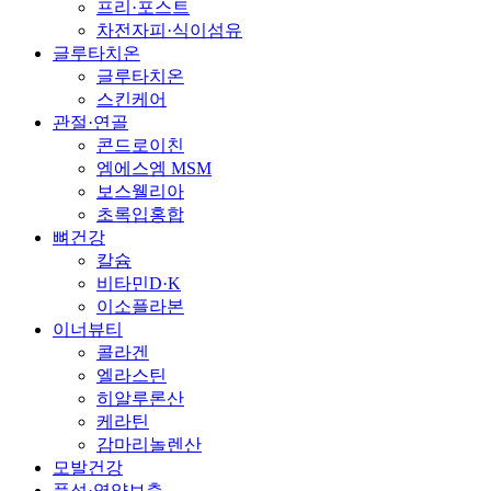
프리·포스트
차전자피·식이섬유
글루타치온
글루타치온
스킨케어
관절·연골
콘드로이친
엠에스엠 MSM
보스웰리아
초록입홍합
뼈건강
칼슘
비타민D·K
이소플라본
이너뷰티
콜라겐
엘라스틴
히알루론산
케라틴
감마리놀렌산
모발건강
풍성·영양보충