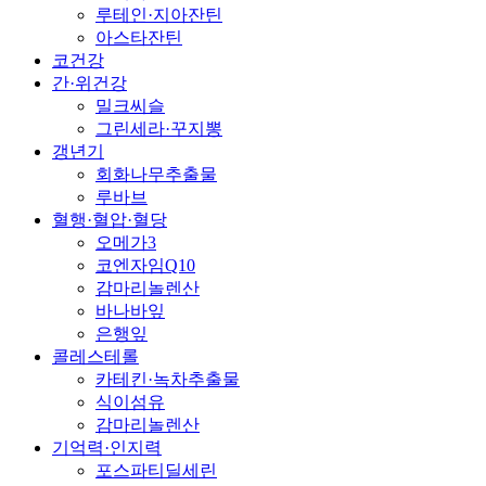
루테인·지아잔틴
아스타잔틴
코건강
간·위건강
밀크씨슬
그린세라·꾸지뽕
갱년기
회화나무추출물
루바브
혈행·혈압·혈당
오메가3
코엔자임Q10
감마리놀렌산
바나바잎
은행잎
콜레스테롤
카테킨·녹차추출물
식이섬유
감마리놀렌산
기억력·인지력
포스파티딜세린