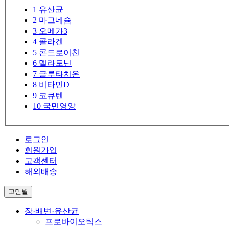
1
유산균
2
마그네슘
3
오메가3
4
콜라겐
5
콘드로이친
6
멜라토닌
7
글루타치온
8
비타민D
9
코큐텐
10
국민영양
로그인
회원가입
고객센터
해외배송
고민별
장·배변·유산균
프로바이오틱스