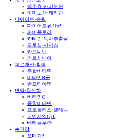
맥주효모·비오틴
아미노산·케라틴
다이어트·슬림
다이어트유산균
파비플로라
카테킨·녹차추출물
모로실·시서스
카르니틴
가르시니아
피로개선·활력
종합비타민
비타민B군
벤포티아민
면역·항산화
비타민C
종합비타민
프로폴리스·셀레늄
코엔자임Q10
베타글루칸
눈건강
오메가3