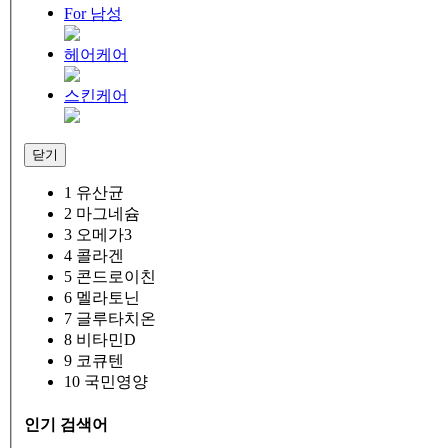
For 남성
헤어케어
스킨케어
닫기
1
유산균
2
마그네슘
3
오메가3
4
콜라겐
5
콘드로이친
6
멜라토닌
7
글루타치온
8
비타민D
9
코큐텐
10
국민영양
인기 검색어