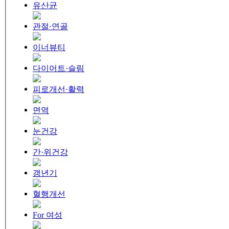
유산균
관절·연골
이너뷰티
다이어트·슬림
피로개선·활력
면역
눈건강
간·위건강
갱년기
혈행개선
For 여성