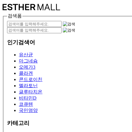
검색폼
인기검색어
유산균
마그네슘
오메가3
콜라겐
콘드로이친
멜라토닌
글루타치온
비타민D
코큐텐
국민영양
카테고리