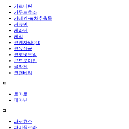
카르니틴
카무트효소
카테킨·녹차추출물
커큐민
케라틴
케일
코엔자임Q10
코유산균
코코넛오일
콘드로이친
콜라겐
크랜베리
ㅌ
토마토
테아닌
ㅍ
파로효소
파비플로라