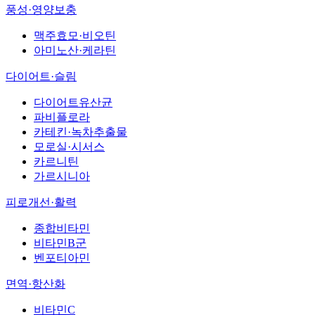
풍성·영양보충
맥주효모·비오틴
아미노산·케라틴
다이어트·슬림
다이어트유산균
파비플로라
카테킨·녹차추출물
모로실·시서스
카르니틴
가르시니아
피로개선·활력
종합비타민
비타민B군
벤포티아민
면역·항산화
비타민C