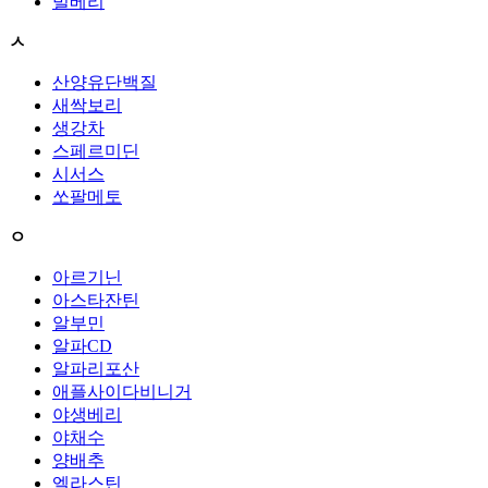
빌베리
ㅅ
산양유단백질
새싹보리
생강차
스페르미딘
시서스
쏘팔메토
ㅇ
아르기닌
아스타잔틴
알부민
알파CD
알파리포산
애플사이다비니거
야생베리
야채수
양배추
엘라스틴