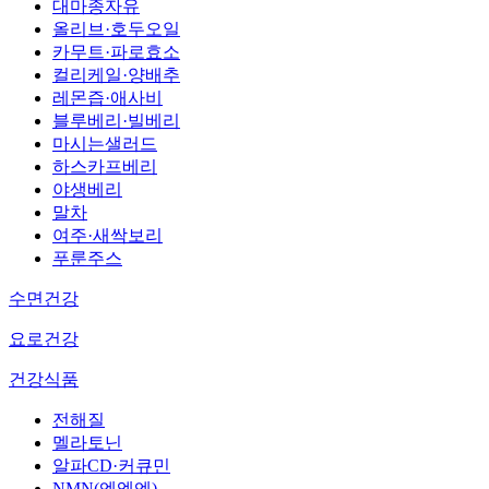
대마종자유
올리브·호두오일
카무트·파로효소
컬리케일·양배추
레몬즙·애사비
블루베리·빌베리
마시는샐러드
하스카프베리
야생베리
말차
여주·새싹보리
푸룬주스
수면건강
요로건강
건강식품
전해질
멜라토닌
알파CD·커큐민
NMN(엔엠엔)