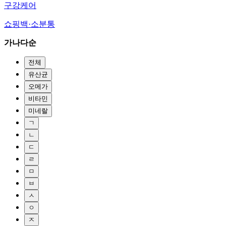
구강케어
쇼핑백·소분통
가나다순
전체
유산균
오메가
비타민
미네랄
ㄱ
ㄴ
ㄷ
ㄹ
ㅁ
ㅂ
ㅅ
ㅇ
ㅈ