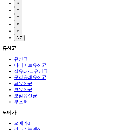
ㅊ
ㅋ
ㅌ
ㅍ
ㅎ
A-Z
유산균
유산균
다이어트유산균
질유래·질유산균
구강유래유산균
뇌유산균
코유산균
모발유산균
부스터+
오메가
오메가3
감마리놀렌산