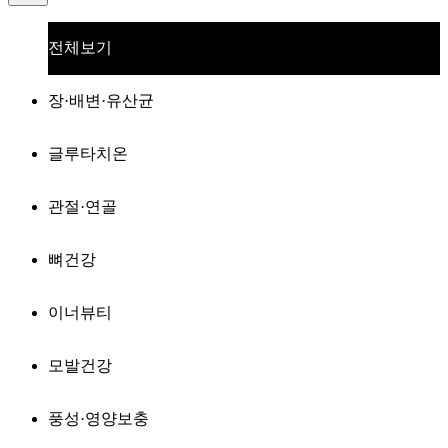
전체보기
장·배변·유산균
글루타치온
관절·연골
뼈건강
이너뷰티
모발건강
풍성·영양보충