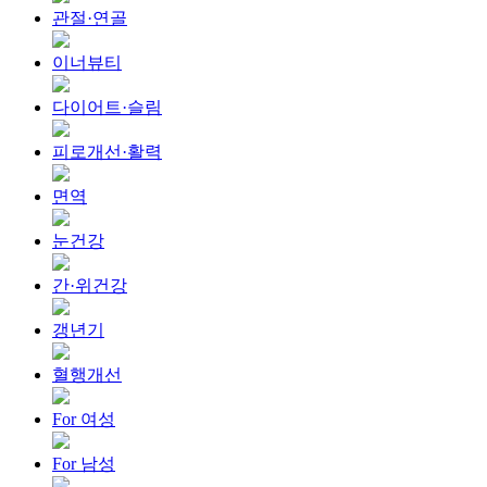
관절·연골
이너뷰티
다이어트·슬림
피로개선·활력
면역
눈건강
간·위건강
갱년기
혈행개선
For 여성
For 남성