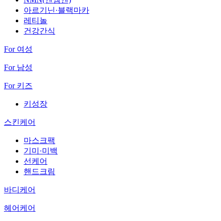
아르기닌·블랙마카
레티놀
건강간식
For 여성
For 남성
For 키즈
키성장
스킨케어
마스크팩
기미·미백
선케어
핸드크림
바디케어
헤어케어