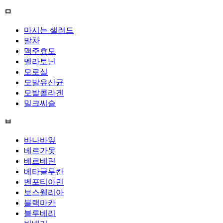
ㅁ
마시는 샐러드
말차
맥주효모
멜라토닌
모로실
모발유산균
모발콜라겐
밀크씨슬
ㅂ
바나바잎
베르가못
베르베린
베타글루칸
벤포티아민
보스웰리아
블랙마카
블루베리