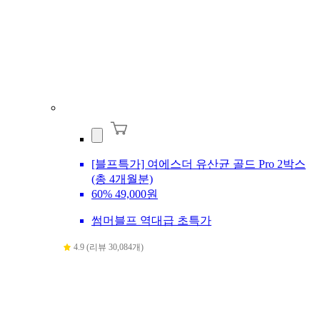
[블프특가] 여에스더 유산균 골드 Pro 2박스
(총 4개월분)
60%
49,000원
썸머블프 역대급 초특가
4.9 (리뷰 30,084개)