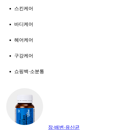
스킨케어
바디케어
헤어케어
구강케어
쇼핑백·소분통
장·배변·유산균