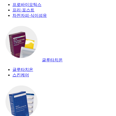
프로바이오틱스
프리·포스트
차전자피·식이섬유
글루타치온
글루타치온
스킨케어