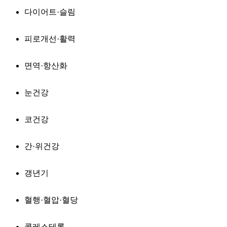
다이어트·슬림
피로개선·활력
면역·항산화
눈건강
코건강
간·위건강
갱년기
혈행·혈압·혈당
콜레스테롤