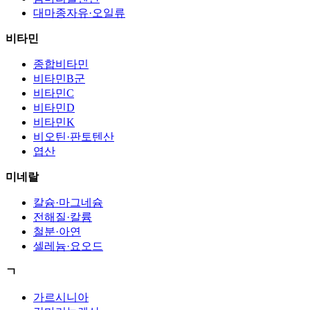
대마종자유·오일류
비타민
종합비타민
비타민B군
비타민C
비타민D
비타민K
비오틴·판토텐산
엽산
미네랄
칼슘·마그네슘
전해질·칼륨
철분·아연
셀레늄·요오드
ㄱ
가르시니아