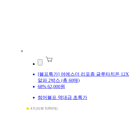
[블프특가] 여에스더 리포좀 글루타치온 12X
알파 2박스 (총 60매)
68%
62,000원
썸머블프 역대급 초특가
4.9 (리뷰 9,094개)