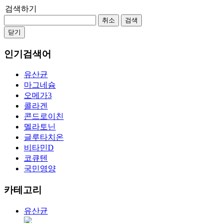
검색하기
취소
검색
닫기
인기검색어
유산균
마그네슘
오메가3
콜라겐
콘드로이친
멜라토닌
글루타치온
비타민D
코큐텐
국민영양
카테고리
유산균