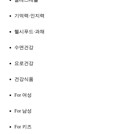
기억력·인지력
헬시푸드·과채
수면건강
요로건강
건강식품
For 여성
For 남성
For 키즈