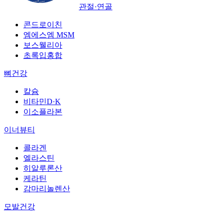
관절·연골
콘드로이친
엠에스엠 MSM
보스웰리아
초록입홍합
뼈건강
칼슘
비타민D·K
이소플라본
이너뷰티
콜라겐
엘라스틴
히알루론산
케라틴
감마리놀렌산
모발건강