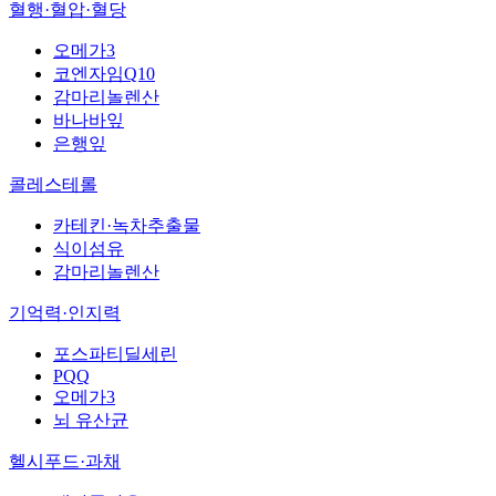
혈행·혈압·혈당
오메가3
코엔자임Q10
감마리놀렌산
바나바잎
은행잎
콜레스테롤
카테킨·녹차추출물
식이섬유
감마리놀렌산
기억력·인지력
포스파티딜세린
PQQ
오메가3
뇌 유산균
헬시푸드·과채