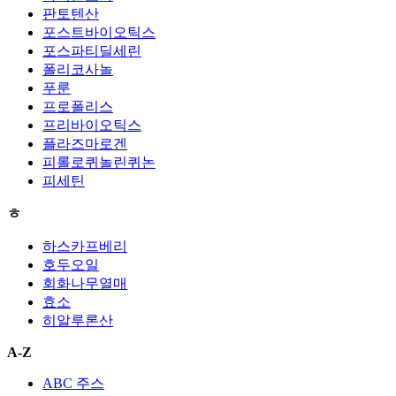
판토텐산
포스트바이오틱스
포스파티딜세린
폴리코사놀
푸룬
프로폴리스
프리바이오틱스
플라즈마로겐
피롤로퀴놀린퀴논
피세틴
ㅎ
하스카프베리
호두오일
회화나무열매
효소
히알루론산
A-Z
ABC 주스