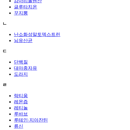
감마리놀렌산
글루타치온
꾸지뽕
ㄴ
난소화성말토덱스트린
뇌유산균
ㄷ
단백질
대마종자유
도라지
ㄹ
락티움
레몬즙
레티놀
루바브
루테인·지아잔틴
류신