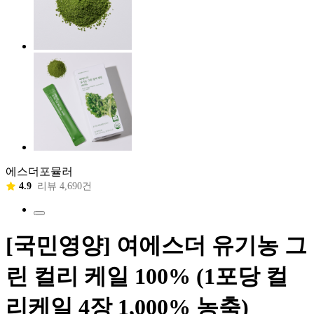
에스더포뮬러
4.9
리뷰 4,690건
[국민영양] 여에스더 유기농 그
린 컬리 케일 100% (1포당 컬
리케일 4장 1,000% 농축)