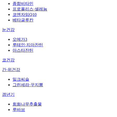
종합비타민
프로폴리스·셀레늄
코엔자임Q10
베타글루칸
눈건강
오메가3
루테인·지아잔틴
아스타잔틴
코건강
간·위건강
밀크씨슬
그린세라·꾸지뽕
갱년기
회화나무추출물
루바브