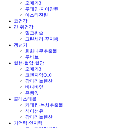
오메가3
루테인·지아잔틴
아스타잔틴
코건강
간·위건강
밀크씨슬
그린세라·꾸지뽕
갱년기
회화나무추출물
루바브
혈행·혈압·혈당
오메가3
코엔자임Q10
감마리놀렌산
바나바잎
은행잎
콜레스테롤
카테킨·녹차추출물
식이섬유
감마리놀렌산
기억력·인지력