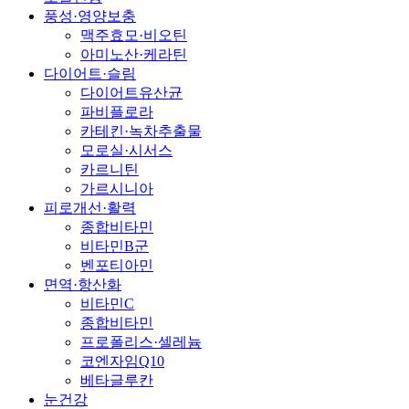
풍성·영양보충
맥주효모·비오틴
아미노산·케라틴
다이어트·슬림
다이어트유산균
파비플로라
카테킨·녹차추출물
모로실·시서스
카르니틴
가르시니아
피로개선·활력
종합비타민
비타민B군
벤포티아민
면역·항산화
비타민C
종합비타민
프로폴리스·셀레늄
코엔자임Q10
베타글루칸
눈건강