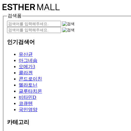
검색폼
인기검색어
유산균
마그네슘
오메가3
콜라겐
콘드로이친
멜라토닌
글루타치온
비타민D
코큐텐
국민영양
카테고리