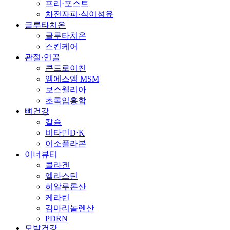
프리·포스트
차전자피·식이섬유
글루타치온
글루타치온
스킨케어
관절·연골
콘드로이친
엠에스엠 MSM
보스웰리아
초록입홍합
뼈건강
칼슘
비타민D·K
이소플라본
이너뷰티
콜라겐
엘라스틴
히알루론산
케라틴
감마리놀렌산
PDRN
모발건강