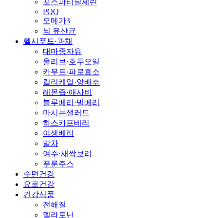
포스파티딜세린
PQQ
오메가3
뇌 유산균
헬시푸드·과채
대마종자유
올리브·호두오일
카무트·파로효소
컬리케일·양배추
레몬즙·애사비
블루베리·빌베리
마시는샐러드
하스카프베리
야생베리
말차
여주·새싹보리
푸룬주스
수면건강
요로건강
건강식품
전해질
멜라토닌