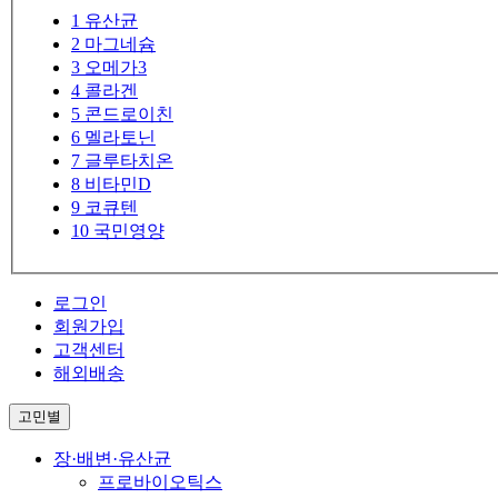
1
유산균
2
마그네슘
3
오메가3
4
콜라겐
5
콘드로이친
6
멜라토닌
7
글루타치온
8
비타민D
9
코큐텐
10
국민영양
로그인
회원가입
고객센터
해외배송
고민별
장·배변·유산균
프로바이오틱스