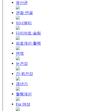
유산균
관절·연골
이너뷰티
다이어트·슬림
피로개선·활력
면역
눈건강
간·위건강
갱년기
혈행개선
For 여성