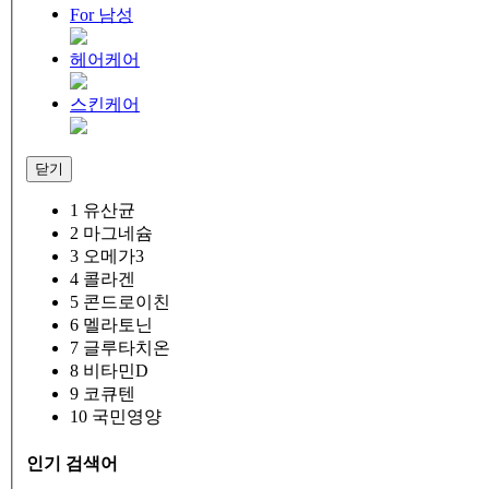
For 남성
헤어케어
스킨케어
닫기
1
유산균
2
마그네슘
3
오메가3
4
콜라겐
5
콘드로이친
6
멜라토닌
7
글루타치온
8
비타민D
9
코큐텐
10
국민영양
인기 검색어