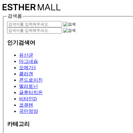
검색폼
인기검색어
유산균
마그네슘
오메가3
콜라겐
콘드로이친
멜라토닌
글루타치온
비타민D
코큐텐
국민영양
카테고리