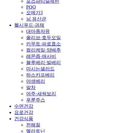
포스파티딜세린
PQQ
오메가3
뇌 유산균
헬시푸드·과채
대마종자유
올리브·호두오일
카무트·파로효소
컬리케일·양배추
레몬즙·애사비
블루베리·빌베리
마시는샐러드
하스카프베리
야생베리
말차
여주·새싹보리
푸룬주스
수면건강
요로건강
건강식품
전해질
멜라토닌