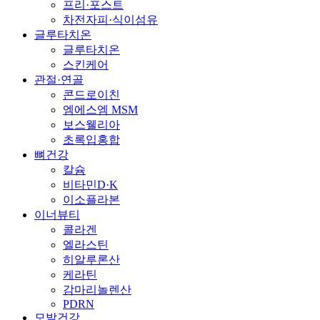
프리·포스트
차전자피·식이섬유
글루타치온
글루타치온
스킨케어
관절·연골
콘드로이친
엠에스엠 MSM
보스웰리아
초록입홍합
뼈건강
칼슘
비타민D·K
이소플라본
이너뷰티
콜라겐
엘라스틴
히알루론산
케라틴
감마리놀렌산
PDRN
모발건강