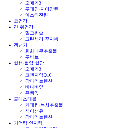
오메가3
루테인·지아잔틴
아스타잔틴
코건강
간·위건강
밀크씨슬
그린세라·꾸지뽕
갱년기
회화나무추출물
루바브
혈행·혈압·혈당
오메가3
코엔자임Q10
감마리놀렌산
바나바잎
은행잎
콜레스테롤
카테킨·녹차추출물
식이섬유
감마리놀렌산
기억력·인지력