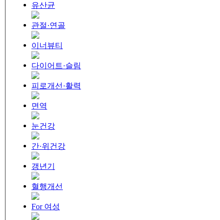
유산균
관절·연골
이너뷰티
다이어트·슬림
피로개선·활력
면역
눈건강
간·위건강
갱년기
혈행개선
For 여성