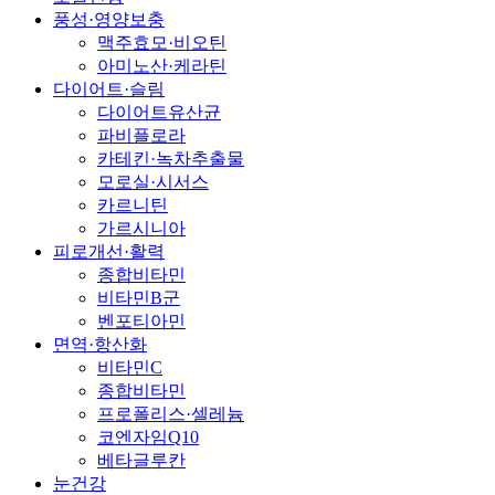
풍성·영양보충
맥주효모·비오틴
아미노산·케라틴
다이어트·슬림
다이어트유산균
파비플로라
카테킨·녹차추출물
모로실·시서스
카르니틴
가르시니아
피로개선·활력
종합비타민
비타민B군
벤포티아민
면역·항산화
비타민C
종합비타민
프로폴리스·셀레늄
코엔자임Q10
베타글루칸
눈건강