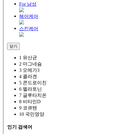
For 남성
헤어케어
스킨케어
닫기
1
유산균
2
마그네슘
3
오메가3
4
콜라겐
5
콘드로이친
6
멜라토닌
7
글루타치온
8
비타민D
9
코큐텐
10
국민영양
인기 검색어