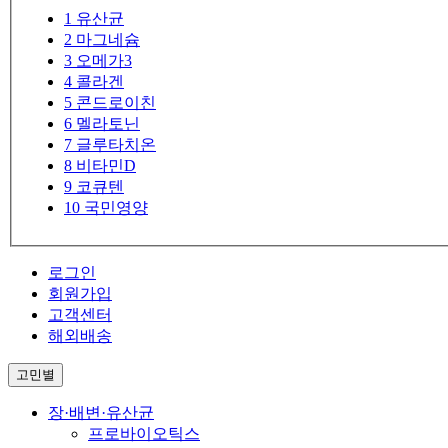
1
유산균
2
마그네슘
3
오메가3
4
콜라겐
5
콘드로이친
6
멜라토닌
7
글루타치온
8
비타민D
9
코큐텐
10
국민영양
로그인
회원가입
고객센터
해외배송
고민별
장·배변·유산균
프로바이오틱스