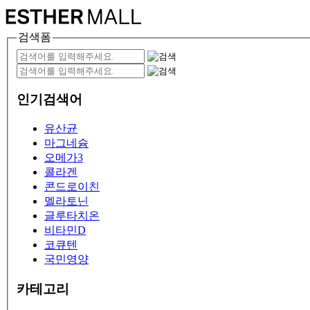
검색폼
인기검색어
유산균
마그네슘
오메가3
콜라겐
콘드로이친
멜라토닌
글루타치온
비타민D
코큐텐
국민영양
카테고리