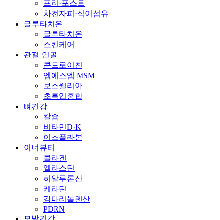
프리·포스트
차전자피·식이섬유
글루타치온
글루타치온
스킨케어
관절·연골
콘드로이친
엠에스엠 MSM
보스웰리아
초록입홍합
뼈건강
칼슘
비타민D·K
이소플라본
이너뷰티
콜라겐
엘라스틴
히알루론산
케라틴
감마리놀렌산
PDRN
모발건강