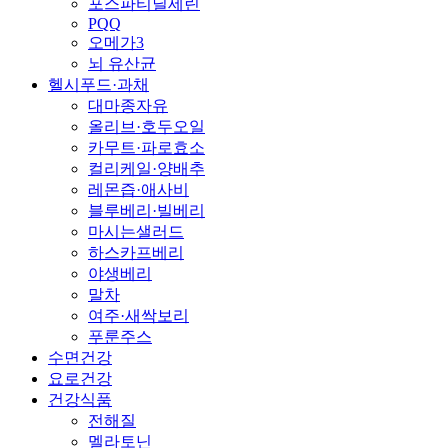
포스파티딜세린
PQQ
오메가3
뇌 유산균
헬시푸드·과채
대마종자유
올리브·호두오일
카무트·파로효소
컬리케일·양배추
레몬즙·애사비
블루베리·빌베리
마시는샐러드
하스카프베리
야생베리
말차
여주·새싹보리
푸룬주스
수면건강
요로건강
건강식품
전해질
멜라토닌