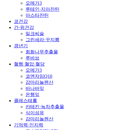
오메가3
루테인·지아잔틴
아스타잔틴
코건강
간·위건강
밀크씨슬
그린세라·꾸지뽕
갱년기
회화나무추출물
루바브
혈행·혈압·혈당
오메가3
코엔자임Q10
감마리놀렌산
바나바잎
은행잎
콜레스테롤
카테킨·녹차추출물
식이섬유
감마리놀렌산
기억력·인지력