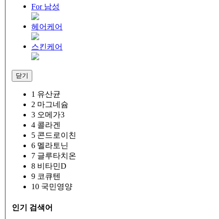
For 남성
헤어케어
스킨케어
닫기
1
유산균
2
마그네슘
3
오메가3
4
콜라겐
5
콘드로이친
6
멜라토닌
7
글루타치온
8
비타민D
9
코큐텐
10
국민영양
인기 검색어