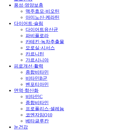
풍성·영양보충
맥주효모·비오틴
아미노산·케라틴
다이어트·슬림
다이어트유산균
파비플로라
카테킨·녹차추출물
모로실·시서스
카르니틴
가르시니아
피로개선·활력
종합비타민
비타민B군
벤포티아민
면역·항산화
비타민C
종합비타민
프로폴리스·셀레늄
코엔자임Q10
베타글루칸
눈건강