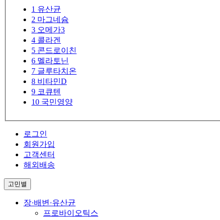
1
유산균
2
마그네슘
3
오메가3
4
콜라겐
5
콘드로이친
6
멜라토닌
7
글루타치온
8
비타민D
9
코큐텐
10
국민영양
로그인
회원가입
고객센터
해외배송
고민별
장·배변·유산균
프로바이오틱스