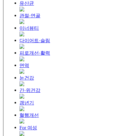
유산균
관절·연골
이너뷰티
다이어트·슬림
피로개선·활력
면역
눈건강
간·위건강
갱년기
혈행개선
For 여성