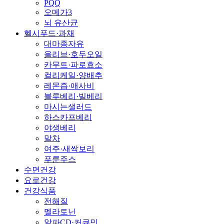
PQQ
오메가3
뇌 유산균
헬시푸드·과채
대마종자유
올리브·호두오일
카무트·파로효소
컬리케일·양배추
레몬즙·애사비
블루베리·빌베리
마시는샐러드
하스카프베리
야생베리
말차
여주·새싹보리
푸룬주스
수면건강
요로건강
건강식품
전해질
멜라토닌
알파CD·커큐민