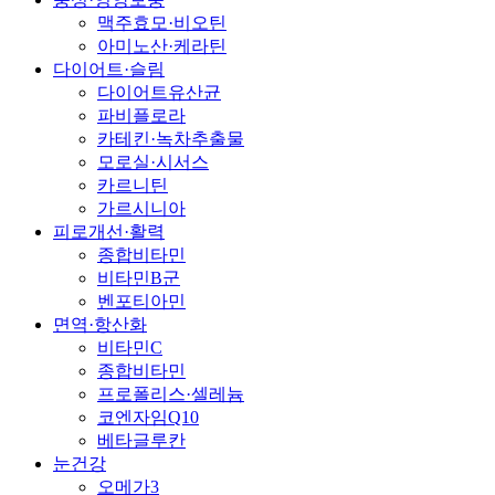
맥주효모·비오틴
아미노산·케라틴
다이어트·슬림
다이어트유산균
파비플로라
카테킨·녹차추출물
모로실·시서스
카르니틴
가르시니아
피로개선·활력
종합비타민
비타민B군
벤포티아민
면역·항산화
비타민C
종합비타민
프로폴리스·셀레늄
코엔자임Q10
베타글루칸
눈건강
오메가3