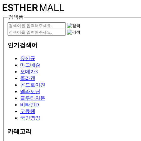
검색폼
인기검색어
유산균
마그네슘
오메가3
콜라겐
콘드로이친
멜라토닌
글루타치온
비타민D
코큐텐
국민영양
카테고리