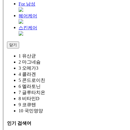
For 남성
헤어케어
스킨케어
닫기
1
유산균
2
마그네슘
3
오메가3
4
콜라겐
5
콘드로이친
6
멜라토닌
7
글루타치온
8
비타민D
9
코큐텐
10
국민영양
인기 검색어