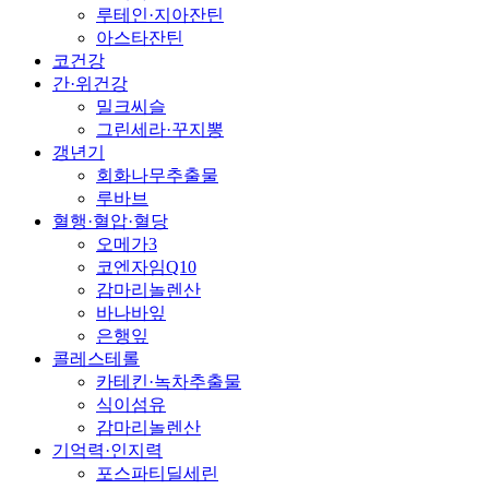
루테인·지아잔틴
아스타잔틴
코건강
간·위건강
밀크씨슬
그린세라·꾸지뽕
갱년기
회화나무추출물
루바브
혈행·혈압·혈당
오메가3
코엔자임Q10
감마리놀렌산
바나바잎
은행잎
콜레스테롤
카테킨·녹차추출물
식이섬유
감마리놀렌산
기억력·인지력
포스파티딜세린