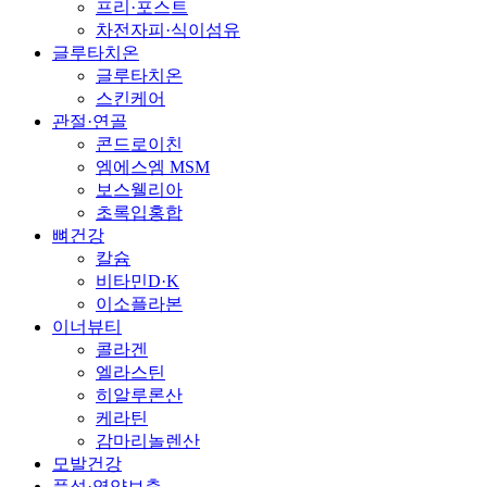
프리·포스트
차전자피·식이섬유
글루타치온
글루타치온
스킨케어
관절·연골
콘드로이친
엠에스엠 MSM
보스웰리아
초록입홍합
뼈건강
칼슘
비타민D·K
이소플라본
이너뷰티
콜라겐
엘라스틴
히알루론산
케라틴
감마리놀렌산
모발건강
풍성·영양보충