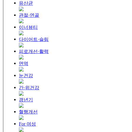
유산균
관절·연골
이너뷰티
다이어트·슬림
피로개선·활력
면역
눈건강
간·위건강
갱년기
혈행개선
For 여성