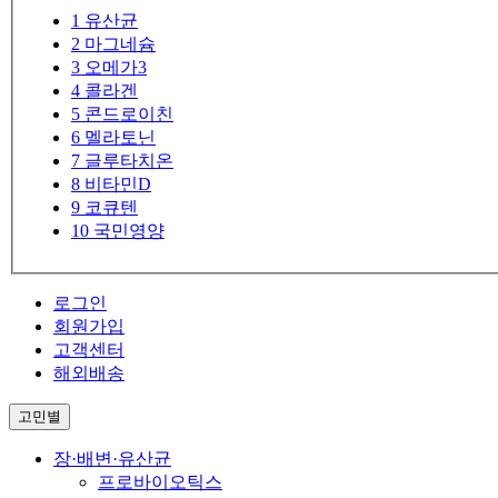
1
유산균
2
마그네슘
3
오메가3
4
콜라겐
5
콘드로이친
6
멜라토닌
7
글루타치온
8
비타민D
9
코큐텐
10
국민영양
로그인
회원가입
고객센터
해외배송
고민별
장·배변·유산균
프로바이오틱스