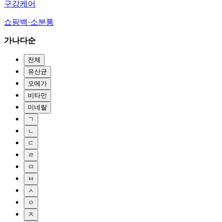
구강케어
쇼핑백·소분통
가나다순
전체
유산균
오메가
비타민
미네랄
ㄱ
ㄴ
ㄷ
ㄹ
ㅁ
ㅂ
ㅅ
ㅇ
ㅈ