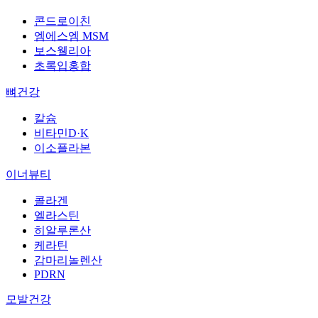
콘드로이친
엠에스엠 MSM
보스웰리아
초록입홍합
뼈건강
칼슘
비타민D·K
이소플라본
이너뷰티
콜라겐
엘라스틴
히알루론산
케라틴
감마리놀렌산
PDRN
모발건강