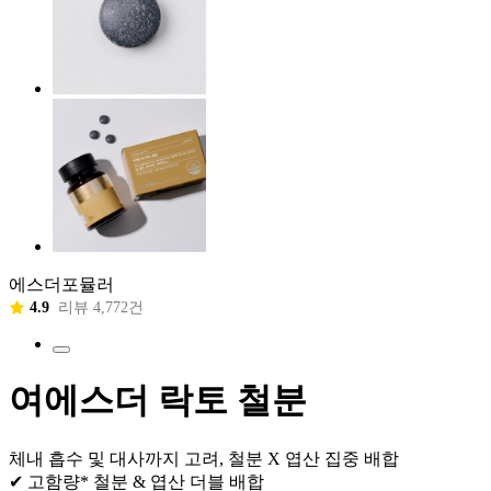
에스더포뮬러
4.9
리뷰 4,772건
여에스더 락토 철분
체내 흡수 및 대사까지 고려, 철분 X 엽산 집중 배합
✔ 고함량* 철분 & 엽산 더블 배합