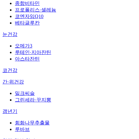
종합비타민
프로폴리스·셀레늄
코엔자임Q10
베타글루칸
눈건강
오메가3
루테인·지아잔틴
아스타잔틴
코건강
간·위건강
밀크씨슬
그린세라·꾸지뽕
갱년기
회화나무추출물
루바브