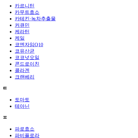
카르니틴
카무트효소
카테킨·녹차추출물
커큐민
케라틴
케일
코엔자임Q10
코유산균
코코넛오일
콘드로이친
콜라겐
크랜베리
ㅌ
토마토
테아닌
ㅍ
파로효소
파비플로라