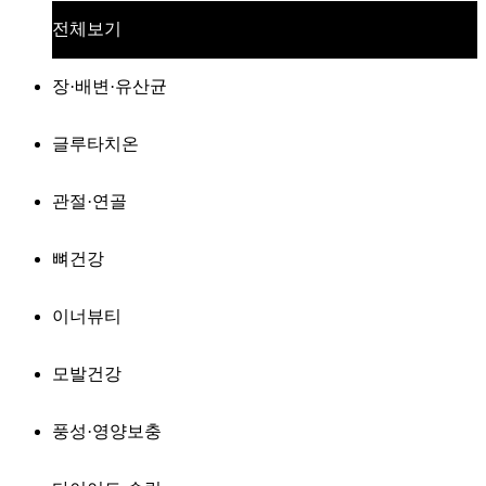
전체보기
장·배변·유산균
글루타치온
관절·연골
뼈건강
이너뷰티
모발건강
풍성·영양보충