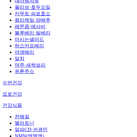
대마종자유
올리브·호두오일
카무트·파로효소
컬리케일·양배추
레몬즙·애사비
블루베리·빌베리
마시는샐러드
하스카프베리
야생베리
말차
여주·새싹보리
푸룬주스
수면건강
요로건강
건강식품
전해질
멜라토닌
알파CD·커큐민
NMN(엔엠엔)