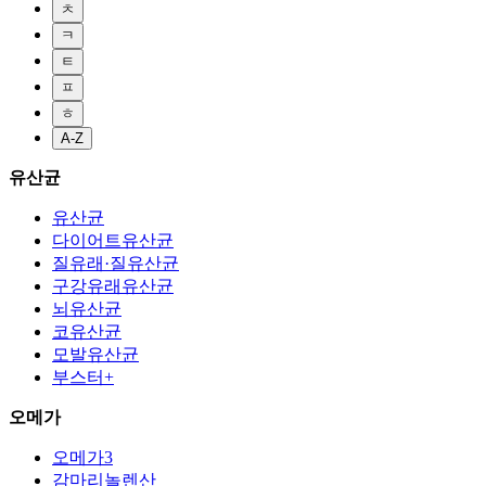
ㅊ
ㅋ
ㅌ
ㅍ
ㅎ
A-Z
유산균
유산균
다이어트유산균
질유래·질유산균
구강유래유산균
뇌유산균
코유산균
모발유산균
부스터+
오메가
오메가3
감마리놀렌산