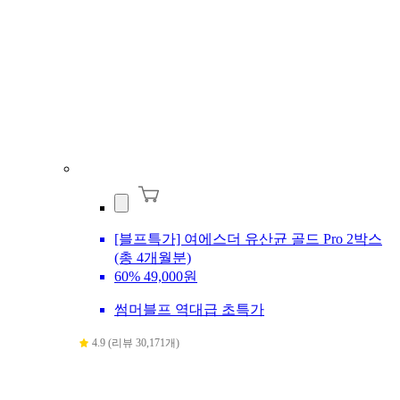
[블프특가] 여에스더 유산균 골드 Pro 2박스
(총 4개월분)
60%
49,000원
썸머블프 역대급 초특가
4.9 (리뷰 30,171개)