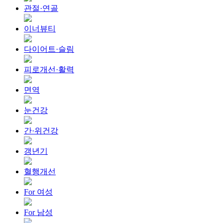
관절·연골
이너뷰티
다이어트·슬림
피로개선·활력
면역
눈건강
간·위건강
갱년기
혈행개선
For 여성
For 남성