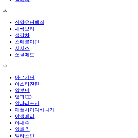
ㅅ
산양유단백질
새싹보리
생강차
스페르미딘
시서스
쏘팔메토
ㅇ
아르기닌
아스타잔틴
알부민
알파CD
알파리포산
애플사이다비니거
야생베리
야채수
양배추
엘라스틴