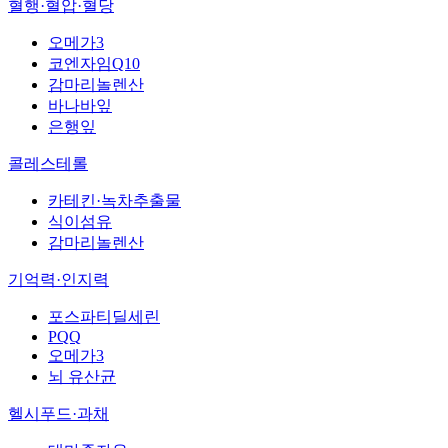
혈행·혈압·혈당
오메가3
코엔자임Q10
감마리놀렌산
바나바잎
은행잎
콜레스테롤
카테킨·녹차추출물
식이섬유
감마리놀렌산
기억력·인지력
포스파티딜세린
PQQ
오메가3
뇌 유산균
헬시푸드·과채