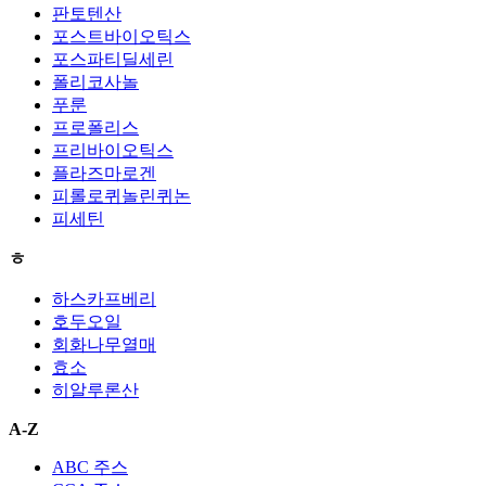
판토텐산
포스트바이오틱스
포스파티딜세린
폴리코사놀
푸룬
프로폴리스
프리바이오틱스
플라즈마로겐
피롤로퀴놀린퀴논
피세틴
ㅎ
하스카프베리
호두오일
회화나무열매
효소
히알루론산
A-Z
ABC 주스