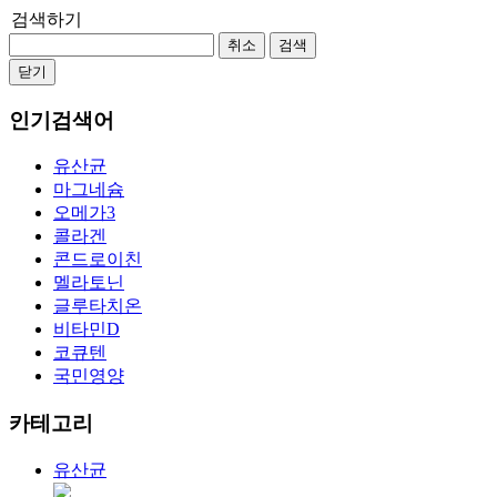
검색하기
취소
검색
닫기
인기검색어
유산균
마그네슘
오메가3
콜라겐
콘드로이친
멜라토닌
글루타치온
비타민D
코큐텐
국민영양
카테고리
유산균