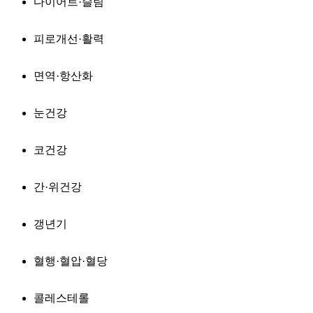
다이어트·슬림
피로개선·활력
면역·항산화
눈건강
코건강
간·위건강
갱년기
혈행·혈압·혈당
콜레스테롤