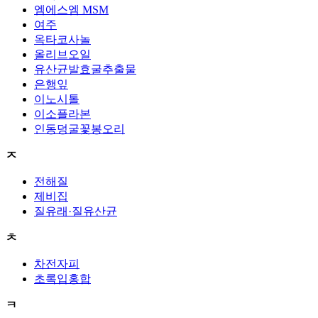
엠에스엠 MSM
여주
옥타코사놀
올리브오일
유산균발효굴추출물
은행잎
이노시톨
이소플라본
인동덩굴꽃봉오리
ㅈ
전해질
제비집
질유래·질유산균
ㅊ
차전자피
초록입홍합
ㅋ