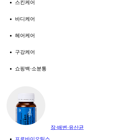
스킨케어
바디케어
헤어케어
구강케어
쇼핑백·소분통
장·배변·유산균
프로바이오틱스