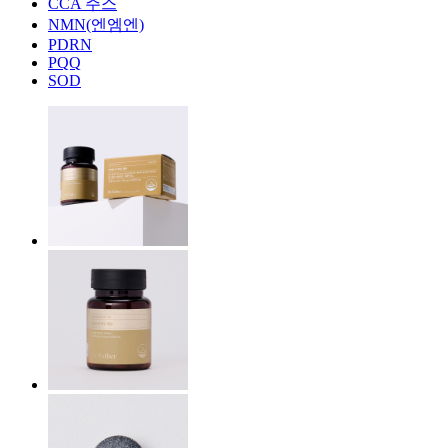
CCA 주스
NMN(엔엠엔)
PDRN
PQQ
SOD