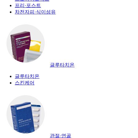
프리·포스트
차전자피·식이섬유
글루타치온
글루타치온
스킨케어
관절·연골