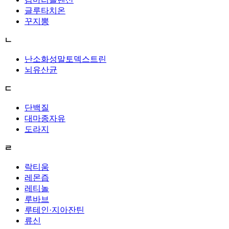
글루타치온
꾸지뽕
ㄴ
난소화성말토덱스트린
뇌유산균
ㄷ
단백질
대마종자유
도라지
ㄹ
락티움
레몬즙
레티놀
루바브
루테인·지아잔틴
류신