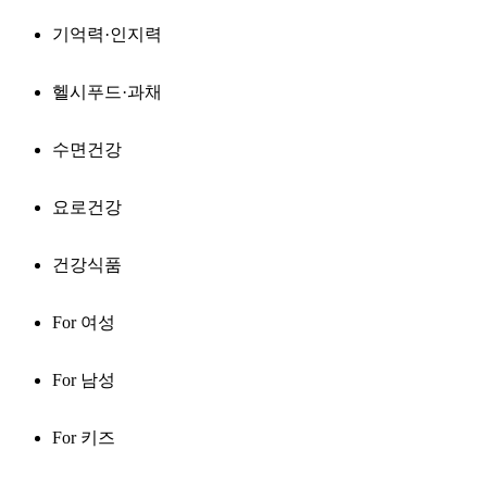
기억력·인지력
헬시푸드·과채
수면건강
요로건강
건강식품
For 여성
For 남성
For 키즈