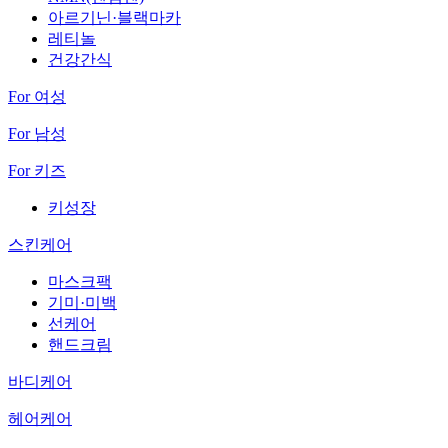
아르기닌·블랙마카
레티놀
건강간식
For 여성
For 남성
For 키즈
키성장
스킨케어
마스크팩
기미·미백
선케어
핸드크림
바디케어
헤어케어