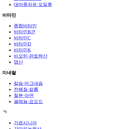
대마종자유·오일류
비타민
종합비타민
비타민B군
비타민C
비타민D
비타민K
비오틴·판토텐산
엽산
미네랄
칼슘·마그네슘
전해질·칼륨
철분·아연
셀레늄·요오드
ㄱ
가르시니아
감마리놀렌산