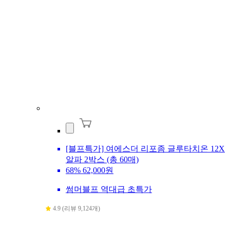
[블프특가] 여에스더 리포좀 글루타치온 12X
알파 2박스 (총 60매)
68%
62,000원
썸머블프 역대급 초특가
4.9 (리뷰 9,124개)