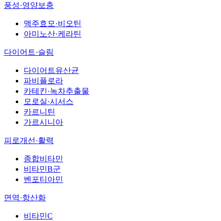
풍성·영양보충
맥주효모·비오틴
아미노산·케라틴
다이어트·슬림
다이어트유산균
파비플로라
카테킨·녹차추출물
모로실·시서스
카르니틴
가르시니아
피로개선·활력
종합비타민
비타민B군
벤포티아민
면역·항산화
비타민C