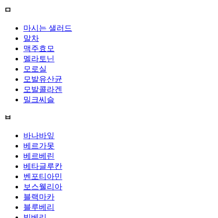
ㅁ
마시는 샐러드
말차
맥주효모
멜라토닌
모로실
모발유산균
모발콜라겐
밀크씨슬
ㅂ
바나바잎
베르가못
베르베린
베타글루칸
벤포티아민
보스웰리아
블랙마카
블루베리
빌베리