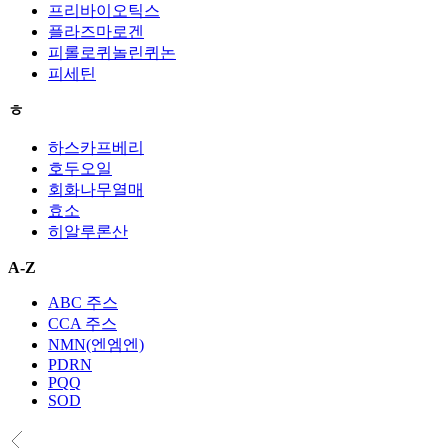
프리바이오틱스
플라즈마로겐
피롤로퀴놀린퀴논
피세틴
ㅎ
하스카프베리
호두오일
회화나무열매
효소
히알루론산
A-Z
ABC 주스
CCA 주스
NMN(엔엠엔)
PDRN
PQQ
SOD