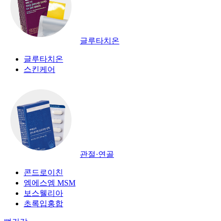
글루타치온
글루타치온
스킨케어
관절·연골
콘드로이친
엠에스엠 MSM
보스웰리아
초록입홍합