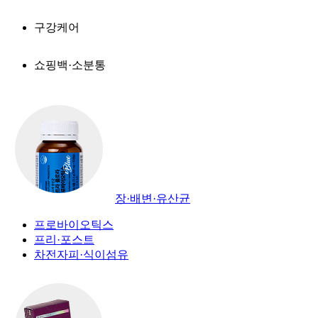
구강케어
쇼핑백·소분통
장·배변·유산균
프로바이오틱스
프리·포스트
차전자피·식이섬유