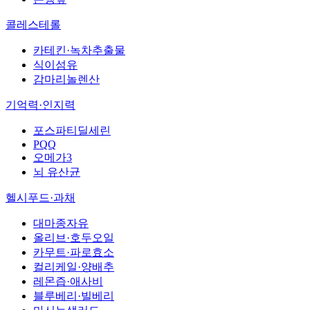
콜레스테롤
카테킨·녹차추출물
식이섬유
감마리놀렌산
기억력·인지력
포스파티딜세린
PQQ
오메가3
뇌 유산균
헬시푸드·과채
대마종자유
올리브·호두오일
카무트·파로효소
컬리케일·양배추
레몬즙·애사비
블루베리·빌베리