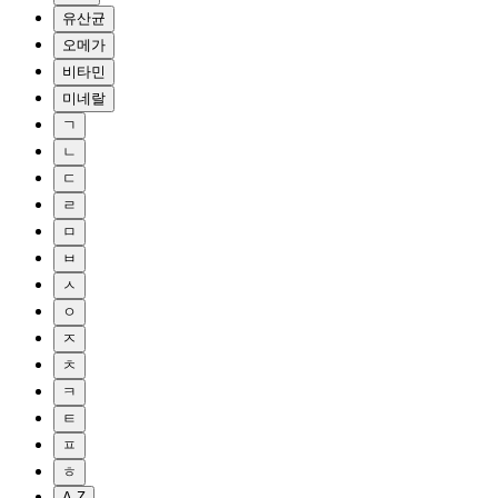
유산균
오메가
비타민
미네랄
ㄱ
ㄴ
ㄷ
ㄹ
ㅁ
ㅂ
ㅅ
ㅇ
ㅈ
ㅊ
ㅋ
ㅌ
ㅍ
ㅎ
A-Z