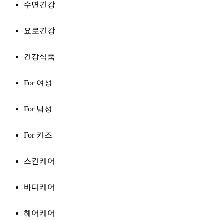
수면건강
요로건강
건강식품
For 여성
For 남성
For 키즈
스킨케어
바디케어
헤어케어