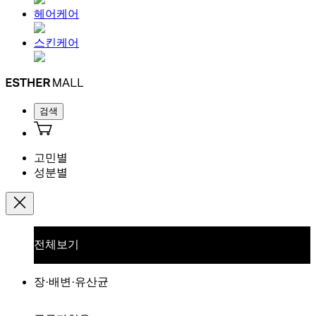
헤어케어
스킨케어
검색
고민별
성분별
전체보기
장·배변·유산균