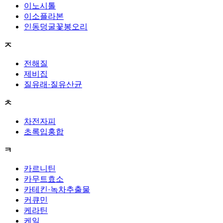
이노시톨
이소플라본
인동덩굴꽃봉오리
ㅈ
전해질
제비집
질유래·질유산균
ㅊ
차전자피
초록입홍합
ㅋ
카르니틴
카무트효소
카테킨·녹차추출물
커큐민
케라틴
케일