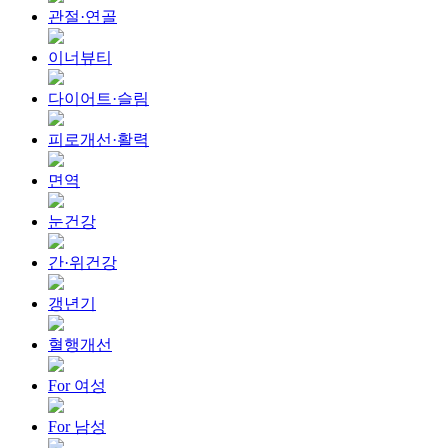
관절·연골
이너뷰티
다이어트·슬림
피로개선·활력
면역
눈건강
간·위건강
갱년기
혈행개선
For 여성
For 남성