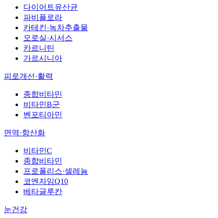
다이어트유산균
파비플로라
카테킨·녹차추출물
모로실·시서스
카르니틴
가르시니아
피로개선·활력
종합비타민
비타민B군
벤포티아민
면역·항산화
비타민C
종합비타민
프로폴리스·셀레늄
코엔자임Q10
베타글루칸
눈건강