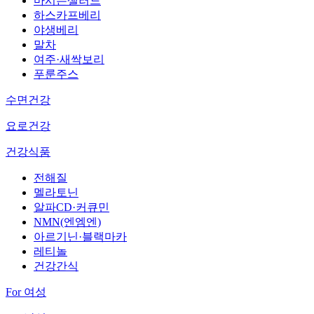
마시는샐러드
하스카프베리
야생베리
말차
여주·새싹보리
푸룬주스
수면건강
요로건강
건강식품
전해질
멜라토닌
알파CD·커큐민
NMN(엔엠엔)
아르기닌·블랙마카
레티놀
건강간식
For 여성