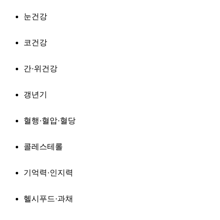
눈건강
코건강
간·위건강
갱년기
혈행·혈압·혈당
콜레스테롤
기억력·인지력
헬시푸드·과채