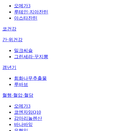
오메가3
루테인·지아잔틴
아스타잔틴
코건강
간·위건강
밀크씨슬
그린세라·꾸지뽕
갱년기
회화나무추출물
루바브
혈행·혈압·혈당
오메가3
코엔자임Q10
감마리놀렌산
바나바잎
은행잎