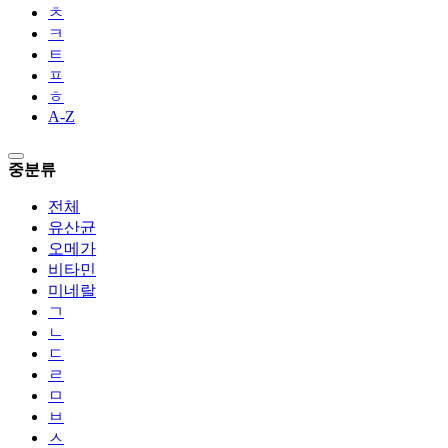
ㅊ
ㅋ
ㅌ
ㅍ
ㅎ
A-Z
중분류
전체
유산균
오메가
비타민
미네랄
ㄱ
ㄴ
ㄷ
ㄹ
ㅁ
ㅂ
ㅅ