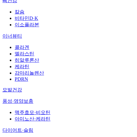
뼈건강
칼슘
비타민D·K
이소플라본
이너뷰티
콜라겐
엘라스틴
히알루론산
케라틴
감마리놀렌산
PDRN
모발건강
풍성·영양보충
맥주효모·비오틴
아미노산·케라틴
다이어트·슬림