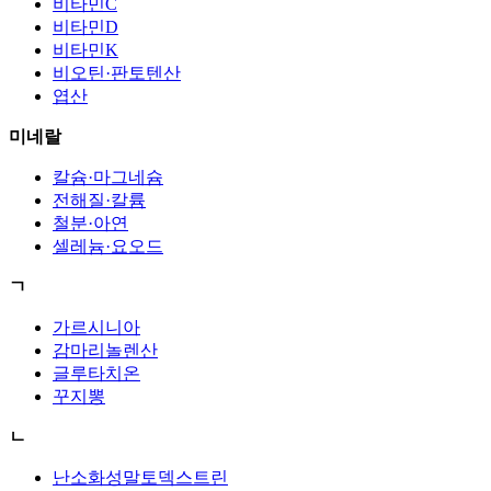
비타민C
비타민D
비타민K
비오틴·판토텐산
엽산
미네랄
칼슘·마그네슘
전해질·칼륨
철분·아연
셀레늄·요오드
ㄱ
가르시니아
감마리놀렌산
글루타치온
꾸지뽕
ㄴ
난소화성말토덱스트린