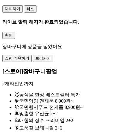
해제하기
취소
라이브 알림 해지가 완료되었습니다.
확인
장바구니에 상품을 담았어요
쇼핑 계속하기
보러가기
[스토어]장바구니팝업
2개라인업까지
🥇공식몰 한정 베스트셀러 특가
🧡국민영양 전제품 8,900원~
💚국민헬시푸드 전제품 8,900원~
🔔맞춤형 유산균 2+2
👍배합의 정수 프리미엄 2+2
🥬고품질 보태니컬 2+2