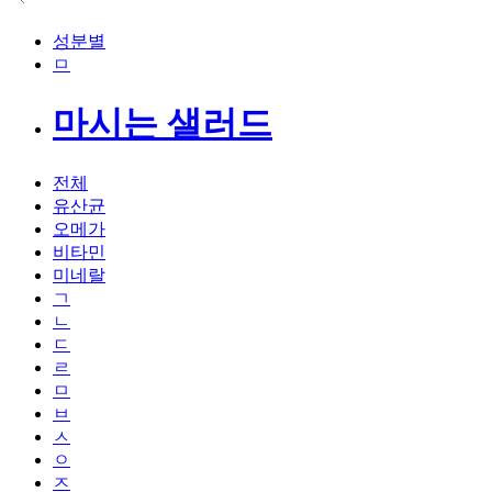
성분별
ㅁ
마시는 샐러드
전체
유산균
오메가
비타민
미네랄
ㄱ
ㄴ
ㄷ
ㄹ
ㅁ
ㅂ
ㅅ
ㅇ
ㅈ