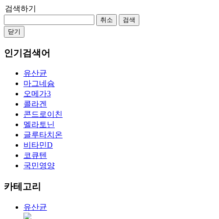
검색하기
취소
검색
닫기
인기검색어
유산균
마그네슘
오메가3
콜라겐
콘드로이친
멜라토닌
글루타치온
비타민D
코큐텐
국민영양
카테고리
유산균