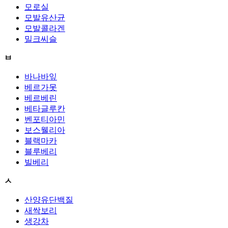
모로실
모발유산균
모발콜라겐
밀크씨슬
ㅂ
바나바잎
베르가못
베르베린
베타글루칸
벤포티아민
보스웰리아
블랙마카
블루베리
빌베리
ㅅ
산양유단백질
새싹보리
생강차