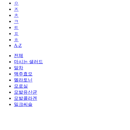
ㅇ
ㅈ
ㅊ
ㅋ
ㅌ
ㅍ
ㅎ
A-Z
전체
마시는 샐러드
말차
맥주효모
멜라토닌
모로실
모발유산균
모발콜라겐
밀크씨슬