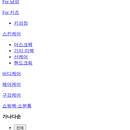
For 남성
For 키즈
키성장
스킨케어
마스크팩
기미·미백
선케어
핸드크림
바디케어
헤어케어
구강케어
쇼핑백·소분통
가나다순
전체