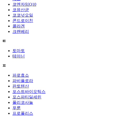
코엔자임Q10
코유산균
코코넛오일
콘드로이친
콜라겐
크랜베리
ㅌ
토마토
테아닌
ㅍ
파로효소
파비플로라
판토텐산
포스트바이오틱스
포스파티딜세린
폴리코사놀
푸룬
프로폴리스