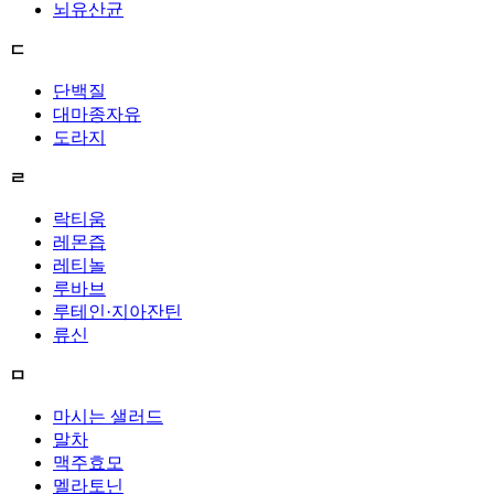
뇌유산균
ㄷ
단백질
대마종자유
도라지
ㄹ
락티움
레몬즙
레티놀
루바브
루테인·지아잔틴
류신
ㅁ
마시는 샐러드
말차
맥주효모
멜라토닌