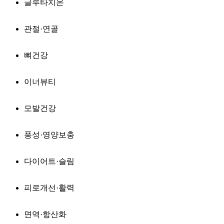
글루타치온
관절·연골
뼈건강
이너뷰티
모발건강
풍성·영양보충
다이어트·슬림
피로개선·활력
면역·항산화