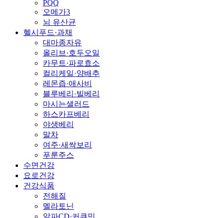
PQQ
오메가3
뇌 유산균
헬시푸드·과채
대마종자유
올리브·호두오일
카무트·파로효소
컬리케일·양배추
레몬즙·애사비
블루베리·빌베리
마시는샐러드
하스카프베리
야생베리
말차
여주·새싹보리
푸룬주스
수면건강
요로건강
건강식품
전해질
멜라토닌
알파CD·커큐민