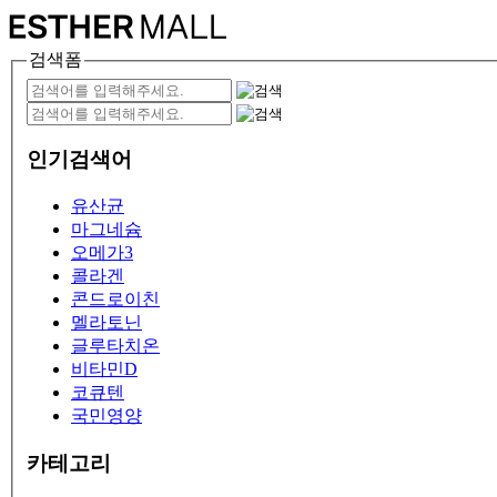
검색폼
인기검색어
유산균
마그네슘
오메가3
콜라겐
콘드로이친
멜라토닌
글루타치온
비타민D
코큐텐
국민영양
카테고리