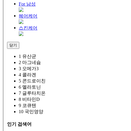
For 남성
헤어케어
스킨케어
닫기
1
유산균
2
마그네슘
3
오메가3
4
콜라겐
5
콘드로이친
6
멜라토닌
7
글루타치온
8
비타민D
9
코큐텐
10
국민영양
인기 검색어