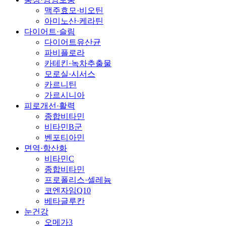
맥주효모·비오틴
아미노산·케라틴
다이어트·슬림
다이어트유산균
파비플로라
카테킨·녹차추출물
모로실·시서스
카르니틴
가르시니아
피로개선·활력
종합비타민
비타민B군
벤포티아민
면역·항산화
비타민C
종합비타민
프로폴리스·셀레늄
코엔자임Q10
베타글루칸
눈건강
오메가3