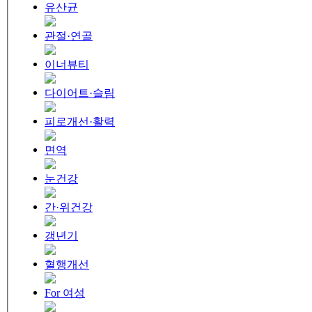
유산균
관절·연골
이너뷰티
다이어트·슬림
피로개선·활력
면역
눈건강
간·위건강
갱년기
혈행개선
For 여성