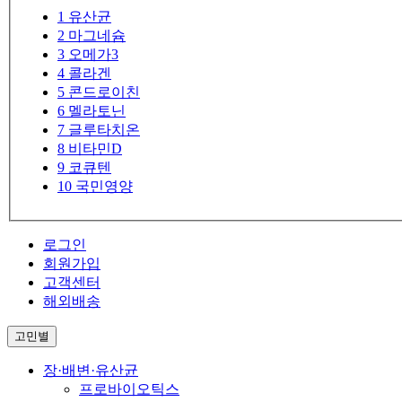
1
유산균
2
마그네슘
3
오메가3
4
콜라겐
5
콘드로이친
6
멜라토닌
7
글루타치온
8
비타민D
9
코큐텐
10
국민영양
로그인
회원가입
고객센터
해외배송
고민별
장·배변·유산균
프로바이오틱스