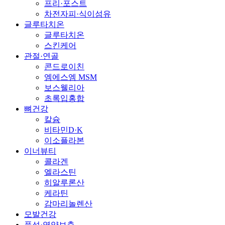
프리·포스트
차전자피·식이섬유
글루타치온
글루타치온
스킨케어
관절·연골
콘드로이친
엠에스엠 MSM
보스웰리아
초록입홍합
뼈건강
칼슘
비타민D·K
이소플라본
이너뷰티
콜라겐
엘라스틴
히알루론산
케라틴
감마리놀렌산
모발건강
풍성·영양보충