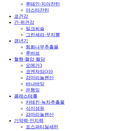
루테인·지아잔틴
아스타잔틴
코건강
간·위건강
밀크씨슬
그린세라·꾸지뽕
갱년기
회화나무추출물
루바브
혈행·혈압·혈당
오메가3
코엔자임Q10
감마리놀렌산
바나바잎
은행잎
콜레스테롤
카테킨·녹차추출물
식이섬유
감마리놀렌산
기억력·인지력
포스파티딜세린