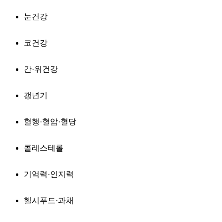
눈건강
코건강
간·위건강
갱년기
혈행·혈압·혈당
콜레스테롤
기억력·인지력
헬시푸드·과채