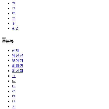
ㅊ
ㅋ
ㅌ
ㅍ
ㅎ
A-Z
중분류
전체
유산균
오메가
비타민
미네랄
ㄱ
ㄴ
ㄷ
ㄹ
ㅁ
ㅂ
ㅅ