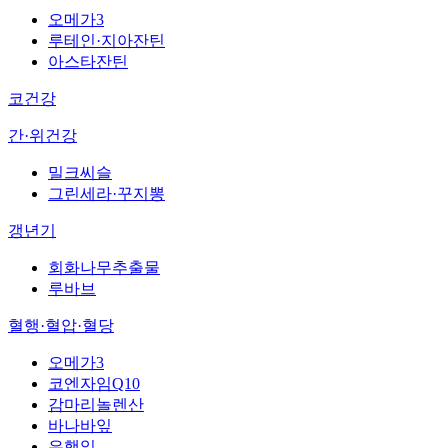
오메가3
루테인·지아잔틴
아스타잔틴
코건강
간·위건강
밀크씨슬
그린세라·꾸지뽕
갱년기
회화나무추출물
루바브
혈행·혈압·혈당
오메가3
코엔자임Q10
감마리놀렌산
바나바잎
은행잎