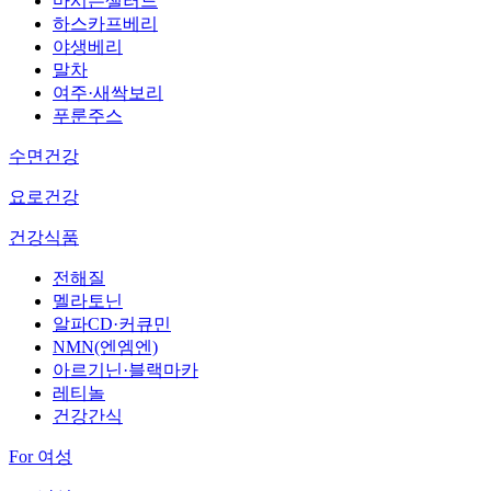
마시는샐러드
하스카프베리
야생베리
말차
여주·새싹보리
푸룬주스
수면건강
요로건강
건강식품
전해질
멜라토닌
알파CD·커큐민
NMN(엔엠엔)
아르기닌·블랙마카
레티놀
건강간식
For 여성