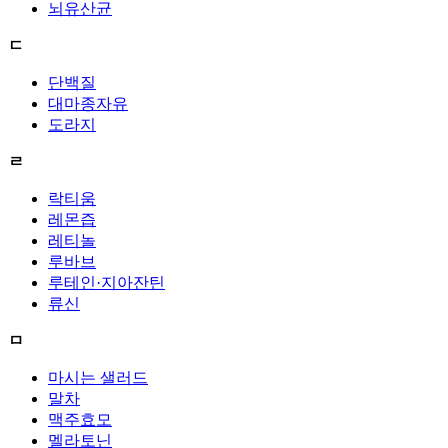
뇌유산균
ㄷ
단백질
대마종자유
도라지
ㄹ
락티움
레몬즙
레티놀
루바브
루테인·지아잔틴
류신
ㅁ
마시는 샐러드
말차
맥주효모
멜라토닌