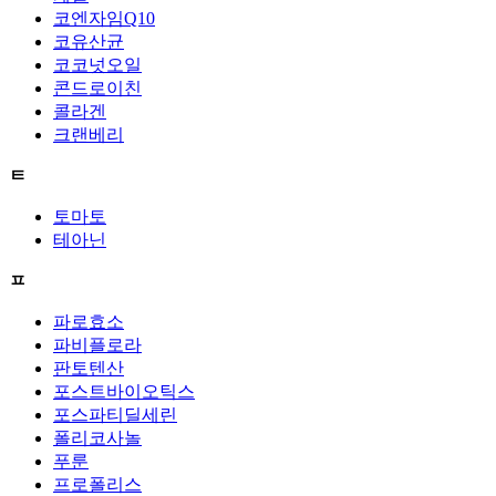
코엔자임Q10
코유산균
코코넛오일
콘드로이친
콜라겐
크랜베리
ㅌ
토마토
테아닌
ㅍ
파로효소
파비플로라
판토텐산
포스트바이오틱스
포스파티딜세린
폴리코사놀
푸룬
프로폴리스