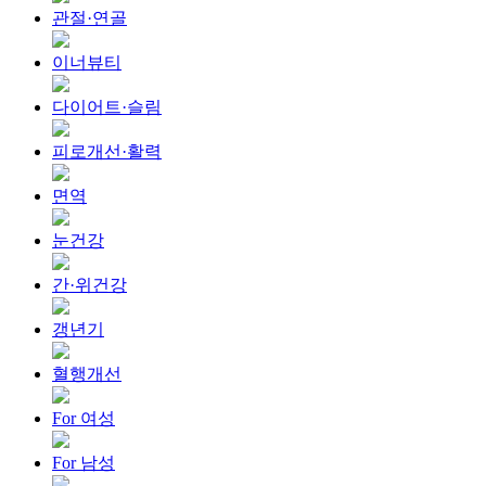
관절·연골
이너뷰티
다이어트·슬림
피로개선·활력
면역
눈건강
간·위건강
갱년기
혈행개선
For 여성
For 남성