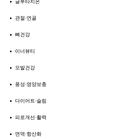
글루타치온
관절·연골
뼈건강
이너뷰티
모발건강
풍성·영양보충
다이어트·슬림
피로개선·활력
면역·항산화