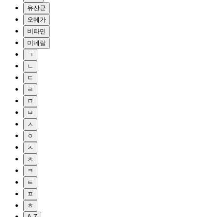
유산균
오메가
비타민
미네랄
ㄱ
ㄴ
ㄷ
ㄹ
ㅁ
ㅂ
ㅅ
ㅇ
ㅈ
ㅊ
ㅋ
ㅌ
ㅍ
ㅎ
A-Z