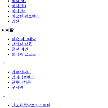
비타민C
비타민D
비타민K
비오틴·판토텐산
엽산
미네랄
칼슘·마그네슘
전해질·칼륨
철분·아연
셀레늄·요오드
ㄱ
가르시니아
감마리놀렌산
글루타치온
꾸지뽕
ㄴ
난소화성말토덱스트린