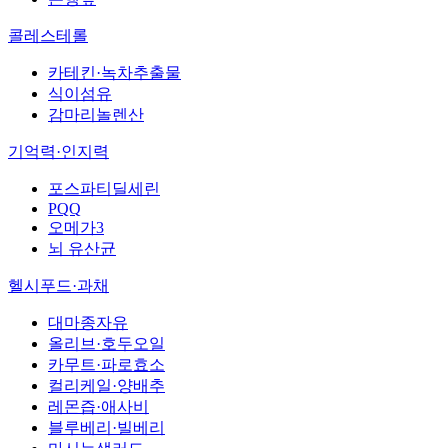
콜레스테롤
카테킨·녹차추출물
식이섬유
감마리놀렌산
기억력·인지력
포스파티딜세린
PQQ
오메가3
뇌 유산균
헬시푸드·과채
대마종자유
올리브·호두오일
카무트·파로효소
컬리케일·양배추
레몬즙·애사비
블루베리·빌베리