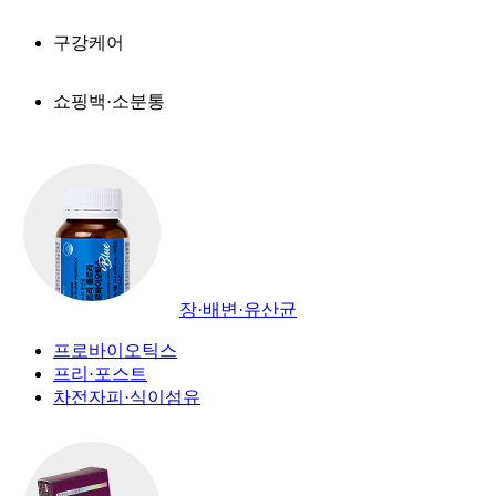
구강케어
쇼핑백·소분통
장·배변·유산균
프로바이오틱스
프리·포스트
차전자피·식이섬유