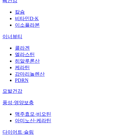
뼈건강
칼슘
비타민D·K
이소플라본
이너뷰티
콜라겐
엘라스틴
히알루론산
케라틴
감마리놀렌산
PDRN
모발건강
풍성·영양보충
맥주효모·비오틴
아미노산·케라틴
다이어트·슬림