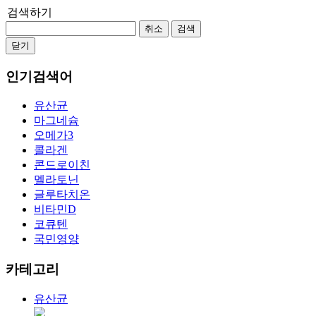
검색하기
취소
검색
닫기
인기검색어
유산균
마그네슘
오메가3
콜라겐
콘드로이친
멜라토닌
글루타치온
비타민D
코큐텐
국민영양
카테고리
유산균