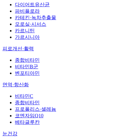
다이어트유산균
파비플로라
카테킨·녹차추출물
모로실·시서스
카르니틴
가르시니아
피로개선·활력
종합비타민
비타민B군
벤포티아민
면역·항산화
비타민C
종합비타민
프로폴리스·셀레늄
코엔자임Q10
베타글루칸
눈건강