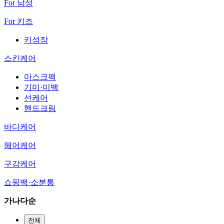
For 남성
For 키즈
키성장
스킨케어
마스크팩
기미·미백
선케어
핸드크림
바디케어
헤어케어
구강케어
쇼핑백·소분통
가나다순
전체