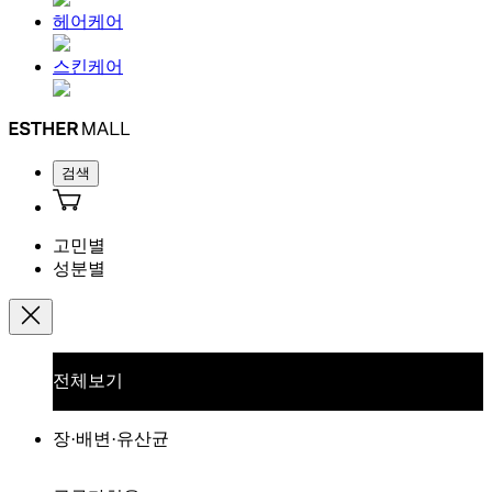
헤어케어
스킨케어
검색
고민별
성분별
전체보기
장·배변·유산균