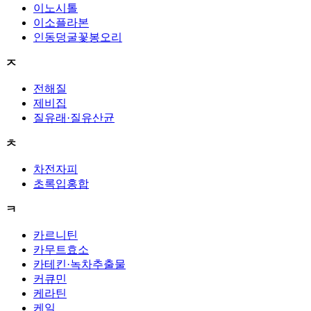
이노시톨
이소플라본
인동덩굴꽃봉오리
ㅈ
전해질
제비집
질유래·질유산균
ㅊ
차전자피
초록입홍합
ㅋ
카르니틴
카무트효소
카테킨·녹차추출물
커큐민
케라틴
케일