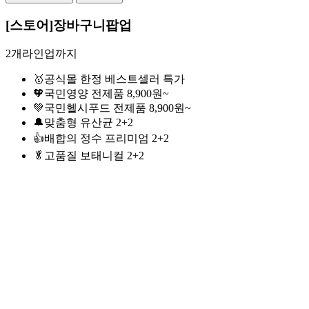
[스토어]장바구니팝업
2개라인업까지
🥇공식몰 한정 베스트셀러 특가
🧡국민영양 전제품 8,900원~
💚국민헬시푸드 전제품 8,900원~
🔔맞춤형 유산균 2+2
👍배합의 정수 프리미엄 2+2
🥬고품질 보태니컬 2+2