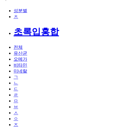
성분별
ㅊ
초록입홍합
전체
유산균
오메가
비타민
미네랄
ㄱ
ㄴ
ㄷ
ㄹ
ㅁ
ㅂ
ㅅ
ㅇ
ㅈ