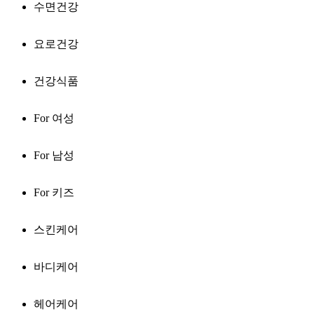
수면건강
요로건강
건강식품
For 여성
For 남성
For 키즈
스킨케어
바디케어
헤어케어