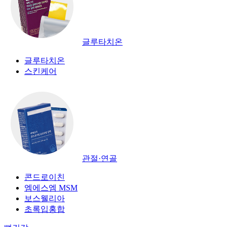
글루타치온
글루타치온
스킨케어
관절·연골
콘드로이친
엠에스엠 MSM
보스웰리아
초록입홍합