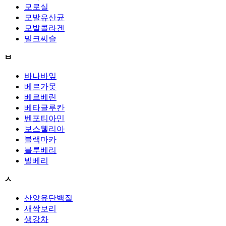
모로실
모발유산균
모발콜라겐
밀크씨슬
ㅂ
바나바잎
베르가못
베르베린
베타글루칸
벤포티아민
보스웰리아
블랙마카
블루베리
빌베리
ㅅ
산양유단백질
새싹보리
생강차