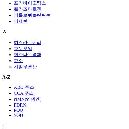
프리바이오틱스
플라즈마로겐
피롤로퀴놀린퀴논
피세틴
ㅎ
하스카프베리
호두오일
회화나무열매
효소
히알루론산
A-Z
ABC 주스
CCA 주스
NMN(엔엠엔)
PDRN
PQQ
SOD