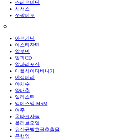
스페르미딘
시서스
쏘팔메토
ㅇ
아르기닌
아스타잔틴
알부민
알파CD
알파리포산
애플사이다비니거
야생베리
야채수
양배추
엘라스틴
엠에스엠 MSM
여주
옥타코사놀
올리브오일
유산균발효굴추출물
은행잎